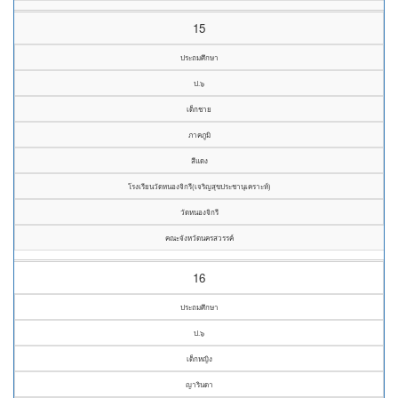
15
ประถมศึกษา
ป.๖
เด็กชาย
ภาคภูมิ
สีแดง
โรงเรียนวัดหนองจิกรี(เจริญสุขประชานุเคราะห์)
วัดหนองจิกรี
คณะจังหวัดนครสวรรค์
16
ประถมศึกษา
ป.๖
เด็กหญิง
ญารินดา