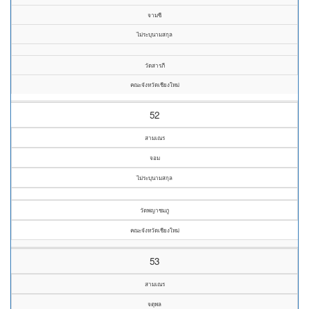
จามซี
ไม่ระบุนามสกุล
วัดสารภี
คณะจังหวัดเชียงใหม่
52
สามเณร
จอม
ไม่ระบุนามสกุล
วัดพญาชมภู
คณะจังหวัดเชียงใหม่
53
สามเณร
จตุพล