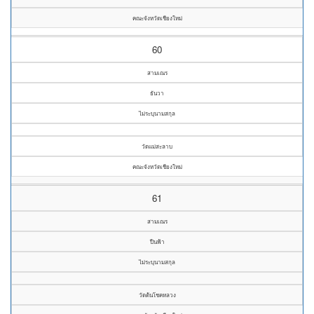
คณะจังหวัดเชียงใหม่
60
สามเณร
ธันวา
ไม่ระบุนามสกุล
วัดแม่สะลาบ
คณะจังหวัดเชียงใหม่
61
สามเณร
ปืนฟ้า
ไม่ระบุนามสกุล
วัดต้นโชคหลวง