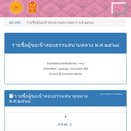
Toggle
navigation
หน้าหลัก
รายชื่อผู้ขอเข้าสอบธรรมสนามหลวง พ.ศ.๒๕๖๘
รายชื่อผู้ขอเข้าสอบธรรมสนามหลวง พ.ศ.๒๕๖๘
สำนักเรียนคณะจังหวัดเชียงใหม่ ภาค ๗
นักธรรมชั้นตรี - ๓๑๒๕๐๒๒ - วัดพระนอนป่าเก็ดถี่
ตำบลยางเนิ้ง อำเภอสารภี เชียงใหม่
รายชื่อผู้ขอเข้าสอบธรรมสนามหลวง
แสดง
51 ถึง 79
จาก
79
ผลลัพธ์
พ.ศ.๒๕๖๘
#
คำนำหน้า