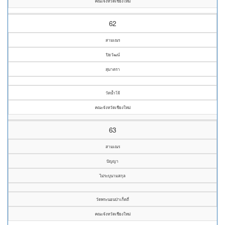
คณะจังหวัดเชียงใหม่
62
สามเณร
ปิยวัฒน์
สุมาตรา
วัดน้ำโจ้
คณะจังหวัดเชียงใหม่
63
สามเณร
ปัญญา
ไม่ระบุนามสกุล
วัดพระนอนป่าเก็ดถี่
คณะจังหวัดเชียงใหม่