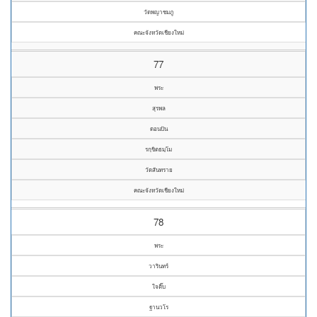
วัดพญาชมภู
คณะจังหวัดเชียงใหม่
77
พระ
สุรพล
ดอนปัน
รกฺขิตธมฺโม
วัดสันทราย
คณะจังหวัดเชียงใหม่
78
พระ
วารินทร์
ใจติ๊บ
ฐานวโร