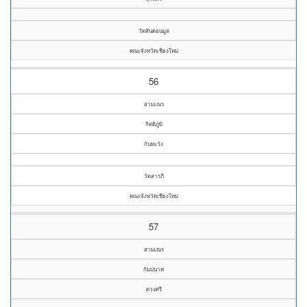
วัดสันดอนมูล
คณะจังหวัดเชียงใหม่
56
สามเณร
กิตติภูมิ
กันทะวัง
วัดสารภี
คณะจังหวัดเชียงใหม่
57
สามเณร
กัมปนาท
ดวงศรี