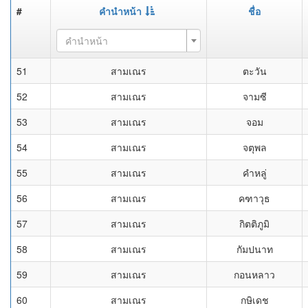
#
คำนำหน้า
ชื่อ
คำนำหน้า
51
สามเณร
ตะวัน
52
สามเณร
จามซี
53
สามเณร
จอม
54
สามเณร
จตุพล
55
สามเณร
คำหลู่
56
สามเณร
คฑาวุธ
57
สามเณร
กิตติภูมิ
58
สามเณร
กัมปนาท
59
สามเณร
กอนหลาว
60
สามเณร
กษิเดช