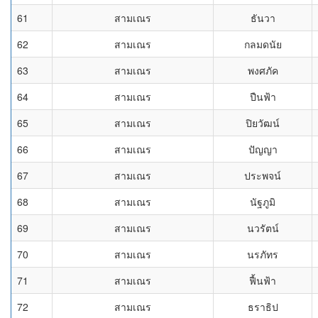
61
สามเณร
ธันวา
62
สามเณร
กลมดนัย
63
สามเณร
พงศภัค
64
สามเณร
ปืนฟ้า
65
สามเณร
ปิยวัฒน์
66
สามเณร
ปัญญา
67
สามเณร
ประพจน์
68
สามเณร
นัฐภูมิ
69
สามเณร
นวรัตน์
70
สามเณร
นรภัทร
71
สามเณร
ฟื้นฟ้า
72
สามเณร
ธราธิป