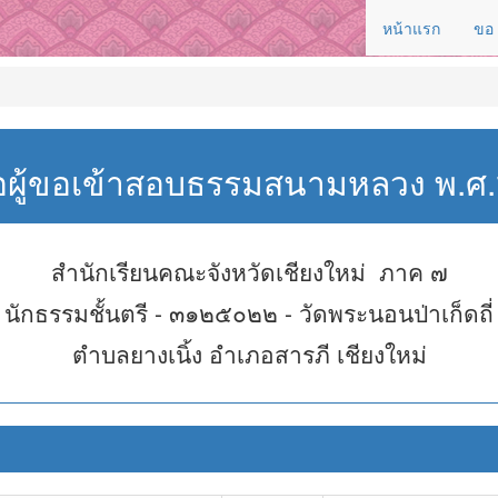
หน้าแรก
ขอ
่อผู้ขอเข้าสอบธรรมสนามหลวง พ.
สำนักเรียนคณะจังหวัดเชียงใหม่ ภาค ๗
นักธรรมชั้นตรี - ๓๑๒๕๐๒๒ - วัดพระนอนป่าเก็ดถี่
ตำบลยางเนิ้ง อำเภอสารภี เชียงใหม่