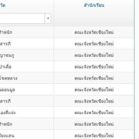
วัด
สำนักเรียน
ตำหนัก
คณะจังหวัดเชียงใหม่
ดสารภี
คณะจังหวัดเชียงใหม่
พญาชมภู
คณะจังหวัดเชียงใหม่
ป่าเดื่อ
คณะจังหวัดเชียงใหม่
นโชคหลวง
คณะจังหวัดเชียงใหม่
ันดอนมูล
คณะจังหวัดเชียงใหม่
ดสารภี
คณะจังหวัดเชียงใหม่
องสี่แจ่ง
คณะจังหวัดเชียงใหม่
ตำหนัก
คณะจังหวัดเชียงใหม่
ชียงแสน
คณะจังหวัดเชียงใหม่