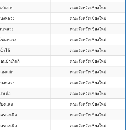
ม่สะลาบ
คณะจังหวัดเชียงใหม่
่าบงหลวง
คณะจังหวัดเชียงใหม่
แสนหลวง
คณะจังหวัดเชียงใหม่
นโชคหลวง
คณะจังหวัดเชียงใหม่
น้ำโจ้
คณะจังหวัดเชียงใหม่
นป่าเก็ดถี่
คณะจังหวัดเชียงใหม่
หนองแฝก
คณะจังหวัดเชียงใหม่
่าบงหลวง
คณะจังหวัดเชียงใหม่
ป่าเดื่อ
คณะจังหวัดเชียงใหม่
ชียงแสน
คณะจังหวัดเชียงใหม่
กครกเหนือ
คณะจังหวัดเชียงใหม่
กครกเหนือ
คณะจังหวัดเชียงใหม่