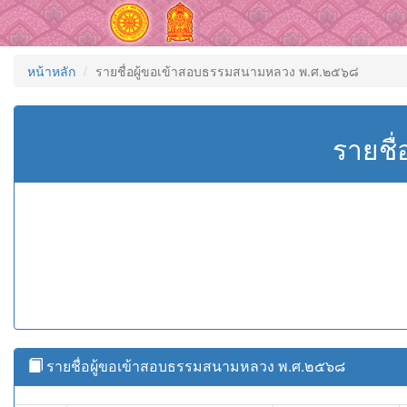
หน้าหลัก
รายชื่อผู้ขอเข้าสอบธรรมสนามหลวง พ.ศ.๒๕๖๘
รายชื
รายชื่อผู้ขอเข้าสอบธรรมสนามหลวง พ.ศ.๒๕๖๘