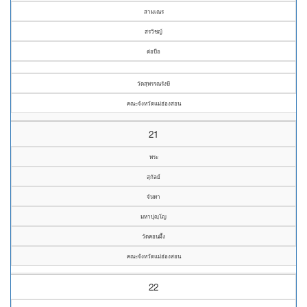
สามเณร
สรวิชญ์
ต่อบือ
วัดสุพรรณรังษี
คณะจังหวัดแม่ฮ่องสอน
21
พระ
สุกัลย์
จันทา
มหาปุญฺโญ
วัดคอนผึ้ง
คณะจังหวัดแม่ฮ่องสอน
22