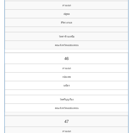
สามเณร
ณัฐพล
สิริดวงกมล
วัดท่าข้ามเหนือ
คณะจังหวัดแม่ฮ่องสอน
46
สามเณร
กมัยเทพ
มณีธร
วัดศรีบุญเรือง
คณะจังหวัดแม่ฮ่องสอน
47
สามเณร