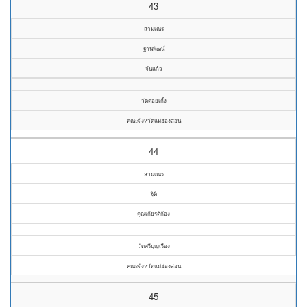
43
สามเณร
ฐานพัฒน์
จันแก้ว
วัดดอยเกิ้ง
คณะจังหวัดแม่ฮ่องสอน
44
สามเณร
ฐิติ
คุณเกียรติก้อง
วัดศรีบุญเรือง
คณะจังหวัดแม่ฮ่องสอน
45