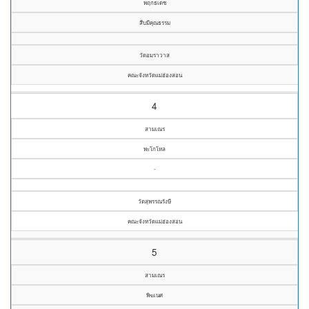
พฤกธเดช
สืบมีคุณธรรม
วัดอมราวาส
คณะจังหวัดแม่ฮ่องสอน
4
สามเณร
พะโกโหล
-
วัดสุพรรณรังษี
คณะจังหวัดแม่ฮ่องสอน
5
สามเณร
พิฆเนศ