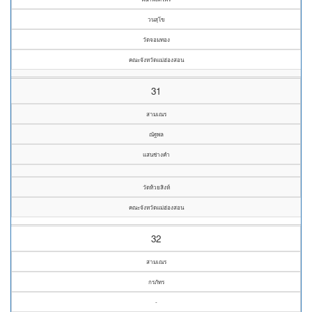
วนสุโข
วัดจอมทอง
คณะจังหวัดแม่ฮ่องสอน
31
สามเณร
ณัฐพล
แสนช่างคำ
วัดห้วยสิงห์
คณะจังหวัดแม่ฮ่องสอน
32
สามเณร
กรภัทร
-