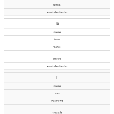
วัดทุ่งแล้ง
คณะจังหวัดแม่ฮ่องสอน
10
สามเณร
ลัทธพล
พะโกแฮ
วัดทุ่งแพม
คณะจังหวัดแม่ฮ่องสอน
11
สามเณร
วรพล
สร้อยสายทิพย์
วัดดอยเกิ้ง