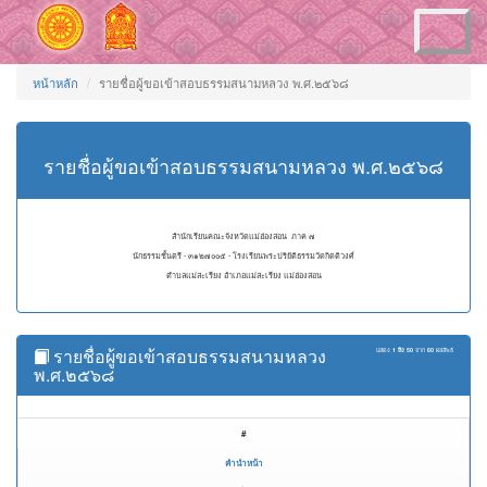
Toggle
navigation
หน้าหลัก
รายชื่อผู้ขอเข้าสอบธรรมสนามหลวง พ.ศ.๒๕๖๘
รายชื่อผู้ขอเข้าสอบธรรมสนามหลวง พ.ศ.๒๕๖๘
สำนักเรียนคณะจังหวัดแม่ฮ่องสอน ภาค ๗
นักธรรมชั้นตรี - ๓๑๒๗๐๐๕ - โรงเรียนพระปริยัติธรรมวัดกิตติวงศ์
ตำบลแม่สะเรียง อำเภอแม่สะเรียง แม่ฮ่องสอน
รายชื่อผู้ขอเข้าสอบธรรมสนามหลวง
แสดง
1 ถึง 50
จาก
60
ผลลัพธ์
พ.ศ.๒๕๖๘
#
คำนำหน้า