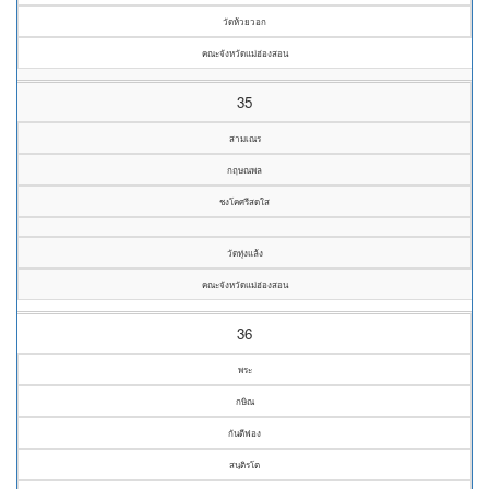
วัดห้วยวอก
คณะจังหวัดแม่ฮ่องสอน
35
สามเณร
กฤษณพล
ชงโคศรีสดใส
วัดทุ่งแล้ง
คณะจังหวัดแม่ฮ่องสอน
36
พระ
กษิณ
กันตีฟอง
สนฺติรโต