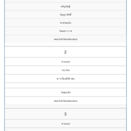
ษรัญภัฌฐ์
ปัญญาสิทธิ์
ชาครธมฺโม
วัดอมราวาส
คณะจังหวัดแม่ฮ่องสอน
2
สามเณร
ประวัตร
ดาวเรืองศรีอำพน
วัดทุ่งแล้ง
คณะจังหวัดแม่ฮ่องสอน
3
สามเณร