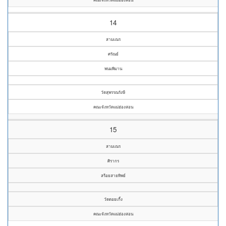
14
สามเณร
ศรัณย์
พนมพิมาน
วัดสุพรรณรังษี
คณะจังหวัดแม่ฮ่องสอน
15
สามเณร
ศิรากร
สร้อยสายทิพย์
วัดดอยเกิ้ง
คณะจังหวัดแม่ฮ่องสอน