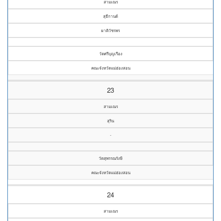
สามเณร
สุธีกานต์
ผาติวัชรพร
วัดศรีบุญเรือง
คณะจังหวัดแม่ฮ่องสอน
23
สามเณร
สุริน
-
วัดสุพรรณรังษี
คณะจังหวัดแม่ฮ่องสอน
24
สามเณร