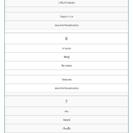
เกรียงไกรพบสุข
วัดอมราวาส
คณะจังหวัดแม่ฮ่องสอน
6
สามเณร
พิสิษฐ์
พิมานพนม
วัดทุ่งแพม
คณะจังหวัดแม่ฮ่องสอน
7
พระ
ภัคพงษ์
เรือนตื้อ