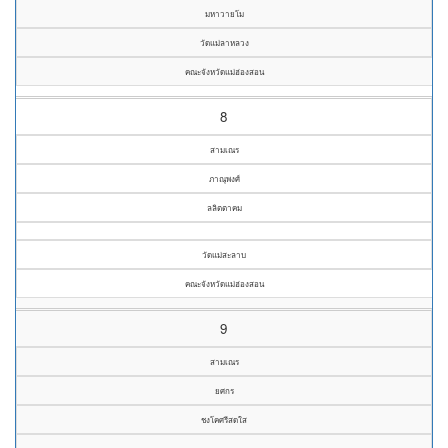
มหาวายโม
วัดแม่ลาหลวง
คณะจังหวัดแม่ฮ่องสอน
8
สามเณร
ภาณุพงศ์
ลลิตตาคม
วัดแม่สะลาบ
คณะจังหวัดแม่ฮ่องสอน
9
สามเณร
ยศกร
ชงโคศรีสดใส