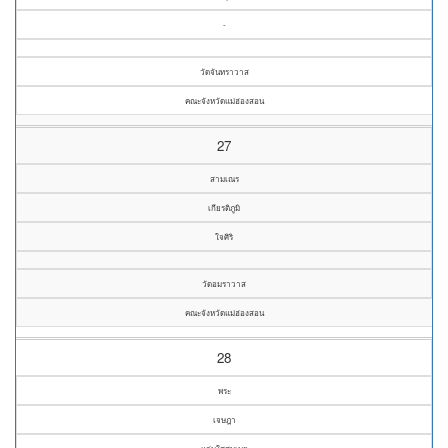
-
วัดจันทราวาส
คณะจังหวัดแม่ฮ่องสอน
27
สามเณร
เกียรติภูมิ
ใจศิริ
วัดอมราวาส
คณะจังหวัดแม่ฮ่องสอน
28
พระ
เจษฎา