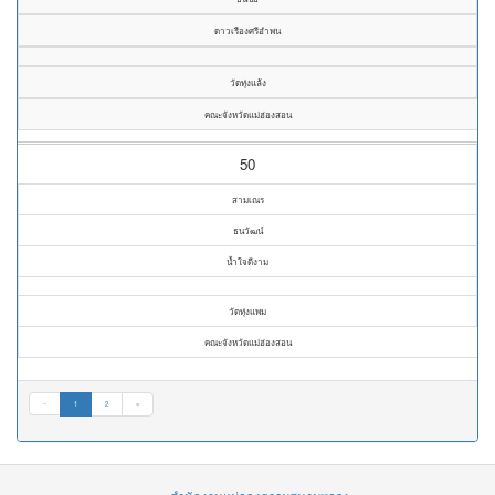
ดาวเรืองศรีอำพน
วัดทุ่งแล้ง
คณะจังหวัดแม่ฮ่องสอน
50
สามเณร
ธนวัฒน์
น้ำใจดีงาม
วัดทุ่งแพม
คณะจังหวัดแม่ฮ่องสอน
«
1
2
»