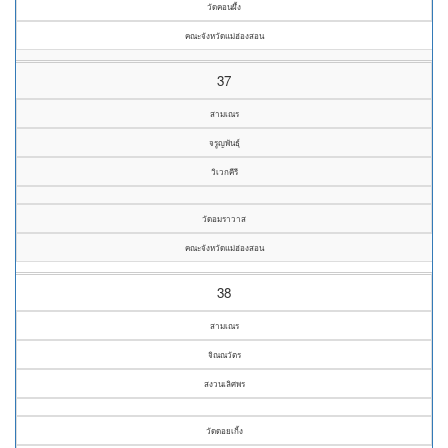
วัดคอนผึ้ง
คณะจังหวัดแม่ฮ่องสอน
37
สามเณร
จรูญพันธุ์
วิเวกคีรี
วัดอมราวาส
คณะจังหวัดแม่ฮ่องสอน
38
สามเณร
จิณณวัตร
สงวนเลิศพร
วัดดอยเกิ้ง