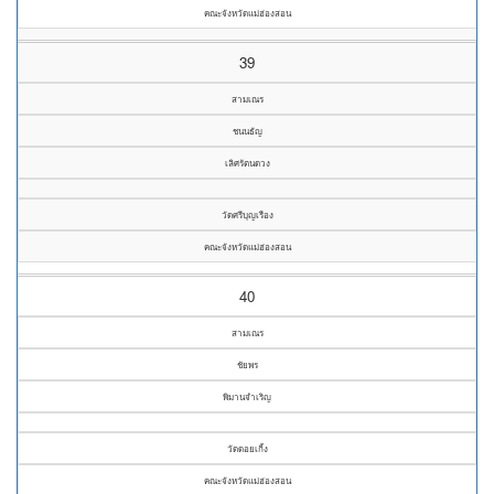
คณะจังหวัดแม่ฮ่องสอน
39
สามเณร
ชนนธัญ
เลิศรัตนดวง
วัดศรีบุญเรือง
คณะจังหวัดแม่ฮ่องสอน
40
สามเณร
ชัยพร
พิมานจำเริญ
วัดดอยเกิ้ง
คณะจังหวัดแม่ฮ่องสอน