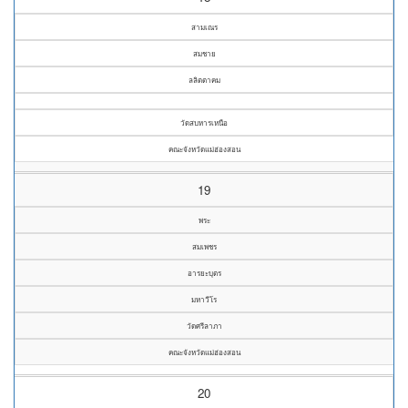
สามเณร
สมชาย
ลลิตตาคม
วัดสบหารเหนือ
คณะจังหวัดแม่ฮ่องสอน
19
พระ
สมเพชร
อารยะบุตร
มหาวีโร
วัดศรีลาภา
คณะจังหวัดแม่ฮ่องสอน
20