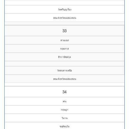
วัดศรีบุญเรือง
คณะจังหวัดแม่ฮ่องสอน
33
สามเณร
กฤตภาส
ธีรวานิชสกุล
วัดสบหารเหนือ
คณะจังหวัดแม่ฮ่องสอน
34
พระ
กฤษฎา
วิมาน
ขนฺติธมฺโม