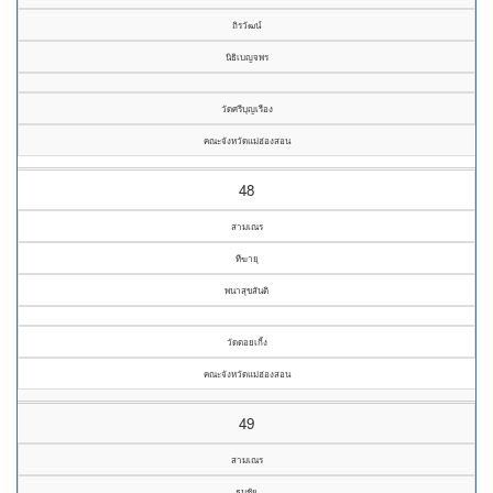
ถิรวัฒน์
นิธิเบญจพร
วัดศรีบุญเรือง
คณะจังหวัดแม่ฮ่องสอน
48
สามเณร
ทีฆายุ
พนาสุขสันติ
วัดดอยเกิ้ง
คณะจังหวัดแม่ฮ่องสอน
49
สามเณร
ธนชัย