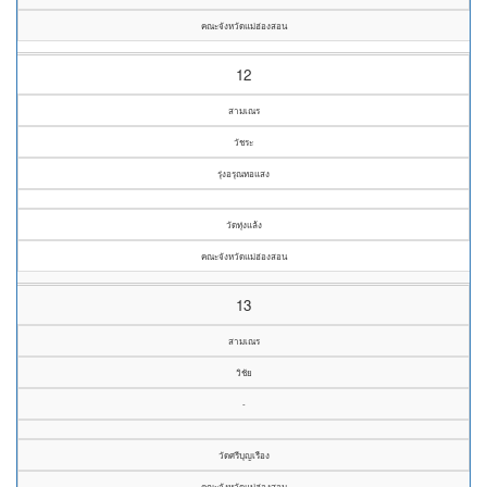
คณะจังหวัดแม่ฮ่องสอน
12
สามเณร
วัชระ
รุ่งอรุณทอแสง
วัดทุ่งแล้ง
คณะจังหวัดแม่ฮ่องสอน
13
สามเณร
วิชัย
-
วัดศรีบุญเรือง
คณะจังหวัดแม่ฮ่องสอน