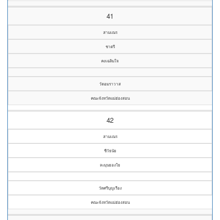
41
สามเณร
ชาตรี
คงเฉลิมใจ
วัดอมราวาส
คณะจังหวัดแม่ฮ่องสอน
42
สามเณร
ชีวัธนัย
ละมุนยองใย
วัดศรีบุญเรือง
คณะจังหวัดแม่ฮ่องสอน