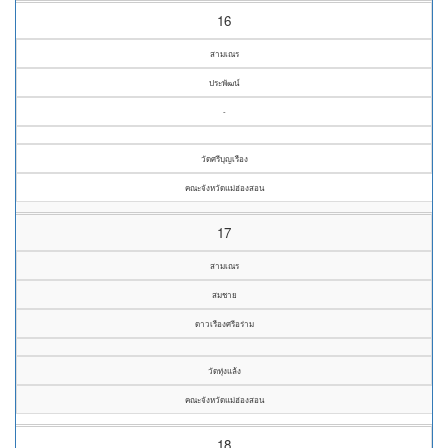
16
สามเณร
ประพัฒน์
-
วัดศรีบุญเรือง
คณะจังหวัดแม่ฮ่องสอน
17
สามเณร
สมชาย
ดาวเรืองศรีอร่าม
วัดทุ่งแล้ง
คณะจังหวัดแม่ฮ่องสอน
18