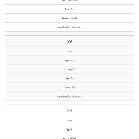
แจ่มใสสบเมย
จิรธมฺโม
วัดสบหารเหนือ
คณะจังหวัดแม่ฮ่องสอน
29
พระ
เทวรรณ
กำแพงแก้ว
อติเทโว
วัดคอนผึ้ง
คณะจังหวัดแม่ฮ่องสอน
30
พระ
ไมตรี
พนาพงศ์ไพร