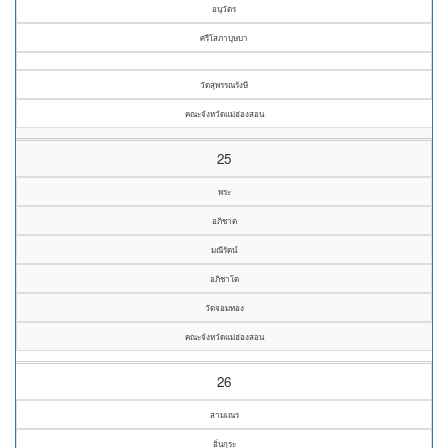
อนุวัตร
ศรีโสภาบุษบา
วัดสุพรรณรังษี
คณะจังหวัดแม่ฮ่องสอน
25
พระ
อภิชาต
มณีรัตน์
อภิชาโต
วัดจอมทอง
คณะจังหวัดแม่ฮ่องสอน
26
สามเณร
อิ่นกุระ