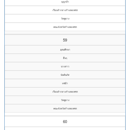
บุญกล้า
เรือนจำกลางกำแพงเพชร
วัดคูยาง
คณะจังหวัดกำแพงเพชร
59
อุดมศึกษา
อื่นๆ
นางสาว
นันท์นภัส
แซ่ม้า
เรือนจำกลางกำแพงเพชร
วัดคูยาง
คณะจังหวัดกำแพงเพชร
60