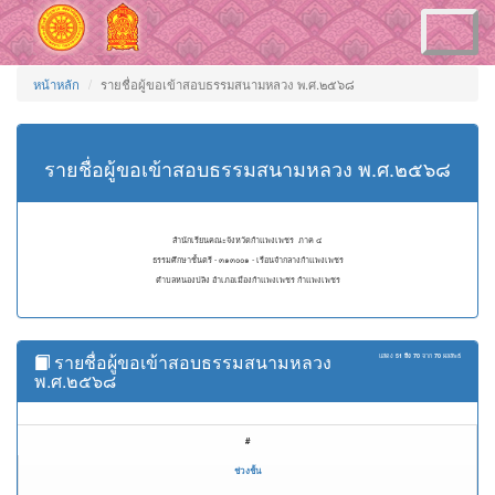
Toggle
navigation
หน้าหลัก
รายชื่อผู้ขอเข้าสอบธรรมสนามหลวง พ.ศ.๒๕๖๘
รายชื่อผู้ขอเข้าสอบธรรมสนามหลวง พ.ศ.๒๕๖๘
สำนักเรียนคณะจังหวัดกำแพงเพชร ภาค ๔
ธรรมศึกษาชั้นตรี - ๓๑๓๐๐๑ - เรือนจำกลางกำแพงเพชร
ตำบลหนองปลิง อำเภอเมืองกำแพงเพชร กำแพงเพชร
รายชื่อผู้ขอเข้าสอบธรรมสนามหลวง
แสดง
51 ถึง 70
จาก
70
ผลลัพธ์
พ.ศ.๒๕๖๘
#
ช่วงชั้น