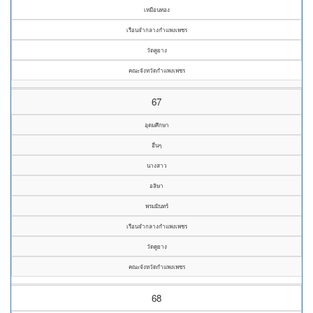
เหมือนทอง
เรือนจำกลางกำแพงเพชร
วัดคูยาง
คณะจังหวัดกำแพงเพชร
67
อุดมศึกษา
อื่นๆ
นางสาว
อลิษา
พรมมินทร์
เรือนจำกลางกำแพงเพชร
วัดคูยาง
คณะจังหวัดกำแพงเพชร
68