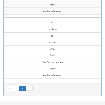
วัดคูยาง
คณะจังหวัดกำแพงเพชร
70
อุดมศึกษา
อื่นๆ
นางสาว
ชลาลัย
ฉ่ำน้อย
เรือนจำกลางกำแพงเพชร
วัดคูยาง
คณะจังหวัดกำแพงเพชร
«
1
2
»