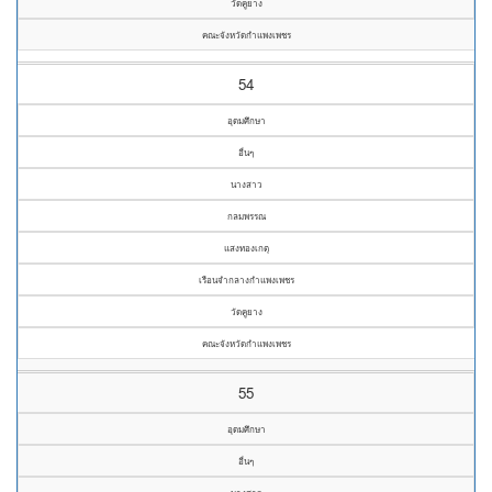
วัดคูยาง
คณะจังหวัดกำแพงเพชร
54
อุดมศึกษา
อื่นๆ
นางสาว
กลมพรรณ
แสงทองเกตุ
เรือนจำกลางกำแพงเพชร
วัดคูยาง
คณะจังหวัดกำแพงเพชร
55
อุดมศึกษา
อื่นๆ