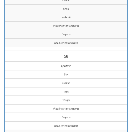
นางสาว
กัติกา
หงษ์ยนต์
เรือนจำกลางกำแพงเพชร
วัดคูยาง
คณะจังหวัดกำแพงเพชร
56
อุดมศึกษา
อื่นๆ
นางสาว
เกษร
หวังสุข
เรือนจำกลางกำแพงเพชร
วัดคูยาง
คณะจังหวัดกำแพงเพชร