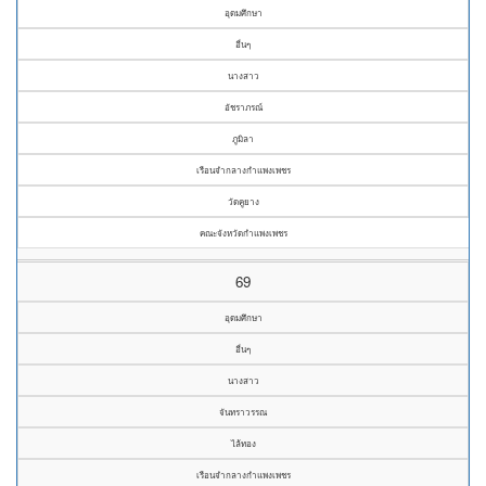
อุดมศึกษา
อื่นๆ
นางสาว
อัชราภรณ์
ภูมิลา
เรือนจำกลางกำแพงเพชร
วัดคูยาง
คณะจังหวัดกำแพงเพชร
69
อุดมศึกษา
อื่นๆ
นางสาว
จันทราวรรณ
ไล้ทอง
เรือนจำกลางกำแพงเพชร