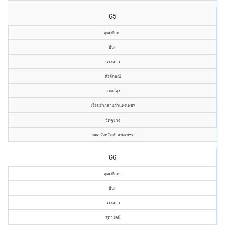
65
อุดมศึกษา
อื่นๆ
นางสาว
ศิริลักษณ์
ลาดสลุง
เรือนจำกลางกำแพงเพชร
วัดคูยาง
คณะจังหวัดกำแพงเพชร
66
อุดมศึกษา
อื่นๆ
นางสาว
สุดารัตน์