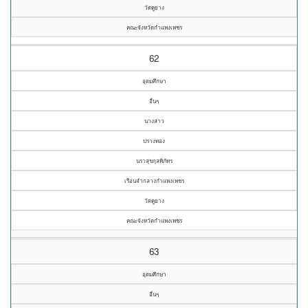
วัดคูยาง
คณะจังหวัดกำแพงเพชร
62
อุดมศึกษา
อื่นๆ
นางสาว
ปรางทอง
นราสุขกุลพิภัทร
เรือนจำกลางกำแพงเพชร
วัดคูยาง
คณะจังหวัดกำแพงเพชร
63
อุดมศึกษา
อื่นๆ