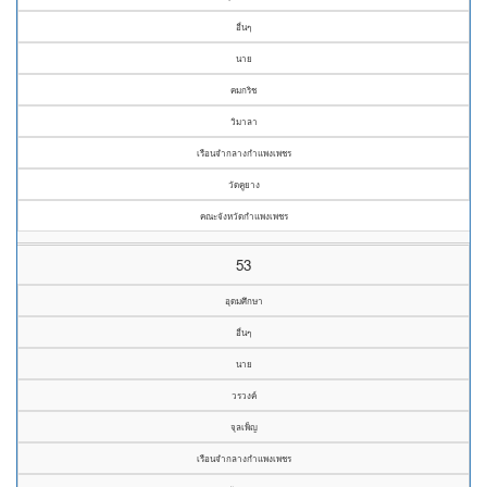
อื่นๆ
นาย
คมกริช
วิมาลา
เรือนจำกลางกำแพงเพชร
วัดคูยาง
คณะจังหวัดกำแพงเพชร
53
อุดมศึกษา
อื่นๆ
นาย
วรวงค์
จุลเพ็ญ
เรือนจำกลางกำแพงเพชร