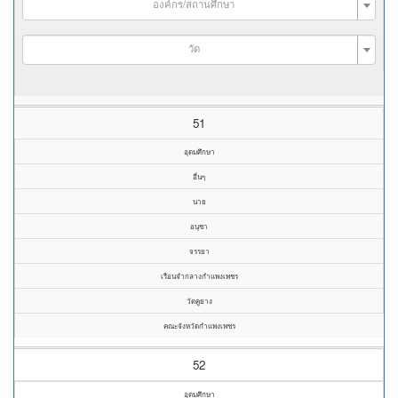
องค์กร/สถานศึกษา
วัด
51
อุดมศึกษา
อื่นๆ
นาย
อนุชา
จรรยา
เรือนจำกลางกำแพงเพชร
วัดคูยาง
คณะจังหวัดกำแพงเพชร
52
อุดมศึกษา