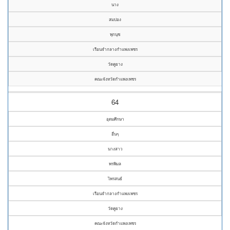
นาง
สมปอง
พุกนุช
เรือนจำกลางกำแพงเพชร
วัดคูยาง
คณะจังหวัดกำแพงเพชร
64
อุดมศึกษา
อื่นๆ
นางสาว
พรพิมล
ไพรสนธ์
เรือนจำกลางกำแพงเพชร
วัดคูยาง
คณะจังหวัดกำแพงเพชร