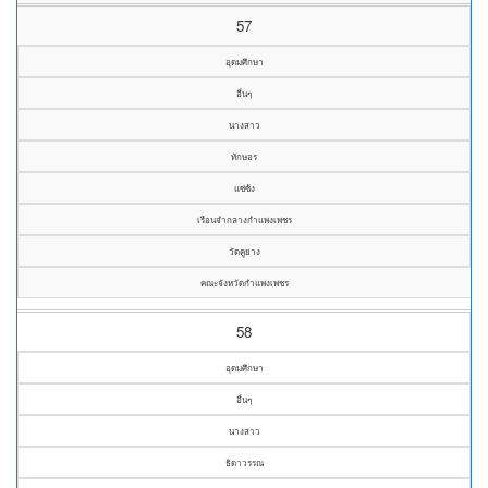
57
อุดมศึกษา
อื่นๆ
นางสาว
ทักษอร
แซ่ซ้ง
เรือนจำกลางกำแพงเพชร
วัดคูยาง
คณะจังหวัดกำแพงเพชร
58
อุดมศึกษา
อื่นๆ
นางสาว
ธิดาวรรณ