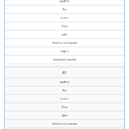
อุดมศึกษา
อื่นๆ
นางสาว
น้ำฝน
ฉุนฉ่ำ
เรือนจำกลางกำแพงเพชร
วัดคูยาง
คณะจังหวัดกำแพงเพชร
61
อุดมศึกษา
อื่นๆ
นางสาว
น้ำฝน
ภูมิดล
เรือนจำกลางกำแพงเพชร