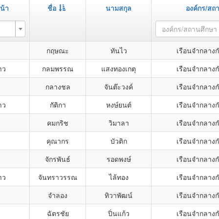
น้า
ชื่อ
นามสกุล
องค์กร/สถ
องค์กร/สถานศึกษา
กฤษณะ
ทันไว
เรือนจำกลาง
าว
กลมพรรณ
แสงทองเกตุ
เรือนจำกลาง
กลางชล
จันต๊ะวงค์
เรือนจำกลาง
าว
กัติกา
หงษ์ยนต์
เรือนจำกลาง
คมกริช
วิมาลา
เรือนจำกลาง
คุณากร
บัวติก
เรือนจำกลาง
จักรพันธ์
รอดพงษ์
เรือนจำกลาง
าว
จันทราวรรณ
ไล้ทอง
เรือนจำกลาง
จำลอง
ทิวาพัฒน์
เรือนจำกลาง
ฉัตรชัย
ปิ่นแก้ว
เรือนจำกลาง