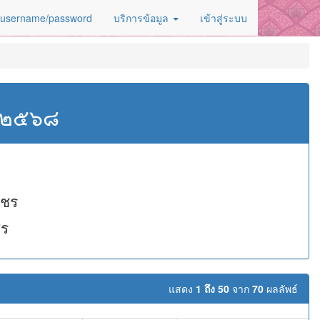
 username/password
บริการข้อมูล
เข้าสู่ระบบ
ศ.๒๕๖๘
พชร
ชร
แสดง
1 ถึง 50
จาก
70
ผลลัพธ์