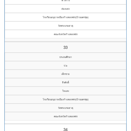
ฟ้าสร้าง
ส่องแสง
โรงเรียนอนุบาลเมืองกำแพงเพชร(บ้านนครชุม)
วัดพระบรมธาตุ
คณะจังหวัดกำแพงเพชร
33
ประถมศึกษา
ป.๖
เด็กชาย
จีรศักดิ์
ใจแสง
โรงเรียนอนุบาลเมืองกำแพงเพชร(บ้านนครชุม)
วัดพระบรมธาตุ
คณะจังหวัดกำแพงเพชร
34