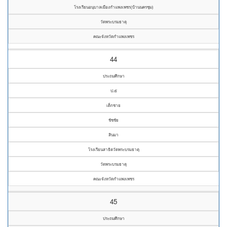
โรงเรียนอนุบาลเมืองกำแพงเพชร(บ้านนครชุม)
วัดพระบรมธาตุ
คณะจังหวัดกำแพงเพชร
44
ประถมศึกษา
ป.๕
เด็กชาย
ชัชชัย
สินมา
โรงเรียนสาธิตวัดพระบรมธาตุ
วัดพระบรมธาตุ
คณะจังหวัดกำแพงเพชร
45
ประถมศึกษา