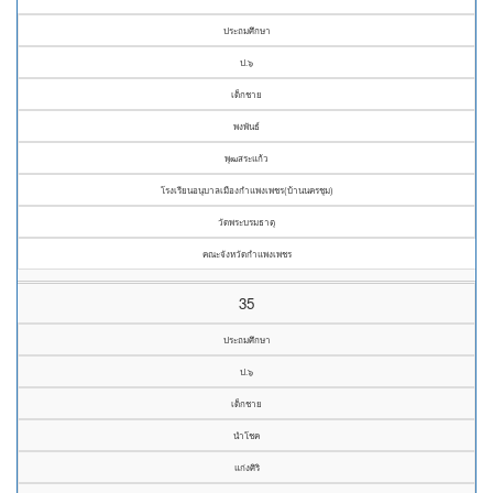
ประถมศึกษา
ป.๖
เด็กชาย
พงพันธ์
พุฒสระแก้ว
โรงเรียนอนุบาลเมืองกำแพงเพชร(บ้านนครชุม)
วัดพระบรมธาตุ
คณะจังหวัดกำแพงเพชร
35
ประถมศึกษา
ป.๖
เด็กชาย
นำโชค
แก่งศิริ