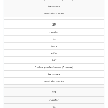
วัดพระบรมธาตุ
คณะจังหวัดกำแพงเพชร
28
ประถมศึกษา
ป.๖
เด็กชาย
ศุภโชค
สิงห์วี
โรงเรียนอนุบาลเมืองกำแพงเพชร(บ้านนครชุม)
วัดพระบรมธาตุ
คณะจังหวัดกำแพงเพชร
29
ประถมศึกษา
ป.๖