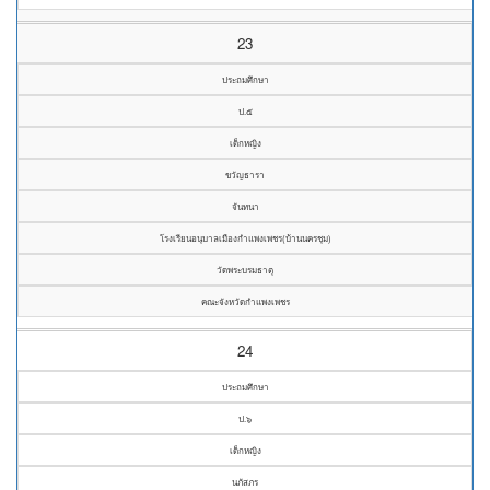
23
ประถมศึกษา
ป.๕
เด็กหญิง
ขวัญธารา
จันทนา
โรงเรียนอนุบาลเมืองกำแพงเพชร(บ้านนครชุม)
วัดพระบรมธาตุ
คณะจังหวัดกำแพงเพชร
24
ประถมศึกษา
ป.๖
เด็กหญิง
นภัสภร