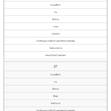
ประถมศึกษา
ป.๖
เด็กชาย
วรเมธ
เปรมอ่อน
โรงเรียนอนุบาลเมืองกำแพงเพชร(บ้านนครชุม)
วัดพระบรมธาตุ
คณะจังหวัดกำแพงเพชร
27
ประถมศึกษา
ป.๖
เด็กชาย
พีรพล
จันทโรภาส
โรงเรียนอนุบาลเมืองกำแพงเพชร(บ้านนครชุม)