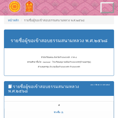
Toggle
navigation
หน้าหลัก
รายชื่อผู้ขอเข้าสอบธรรมสนามหลวง พ.ศ.๒๕๖๘
รายชื่อผู้ขอเข้าสอบธรรมสนามหลวง พ.ศ.๒๕๖๘
สำนักเรียนคณะจังหวัดกำแพงเพชร ภาค ๔
ธรรมศึกษาชั้นโท - ๓๑๓๐๐๔ - โรงเรียนอนุบาลเมืองกำแพงเพชร(บ้านนครชุม)
ตำบลนครชุม อำเภอเมืองกำแพงเพชร กำแพงเพชร
รายชื่อผู้ขอเข้าสอบธรรมสนามหลวง
แสดง
1 ถึง 50
จาก
107
ผลลัพธ์
พ.ศ.๒๕๖๘
#
ช่วงชั้น