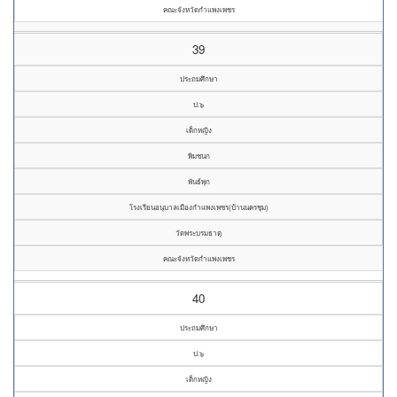
คณะจังหวัดกำแพงเพชร
39
ประถมศึกษา
ป.๖
เด็กหญิง
พิมชนก
พันธ์พุก
โรงเรียนอนุบาลเมืองกำแพงเพชร(บ้านนครชุม)
วัดพระบรมธาตุ
คณะจังหวัดกำแพงเพชร
40
ประถมศึกษา
ป.๖
เด็กหญิง