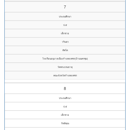
7
ประถมศึกษา
ป.๕
เด็กชาย
วรินธร
ทัพโต
โรงเรียนอนุบาลเมืองกำแพงเพชร(บ้านนครชุม)
วัดพระบรมธาตุ
คณะจังหวัดกำแพงเพชร
8
ประถมศึกษา
ป.๕
เด็กชาย
กิตติคุณ