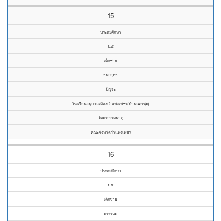
15
ประถมศึกษา
ป.๕
เด็กชาย
ธนายุทธ
ปัญจะ
โรงเรียนอนุบาลเมืองกำแพงเพชร(บ้านนครชุม)
วัดพระบรมธาตุ
คณะจังหวัดกำแพงเพชร
16
ประถมศึกษา
ป.๕
เด็กชาย
พรพรหม