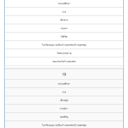
ประถมศึกษา
ป.๕
เด็กชาย
กฤษกร
โพธิชัย
โรงเรียนอนุบาลเมืองกำแพงเพชร(บ้านนครชุม)
วัดพระบรมธาตุ
คณะจังหวัดกำแพงเพชร
19
ประถมศึกษา
ป.๕
เด็กหญิง
กรรณิกา
รอดหิรัญ
โรงเรียนอนุบาลเมืองกำแพงเพชร(บ้านนครชุม)