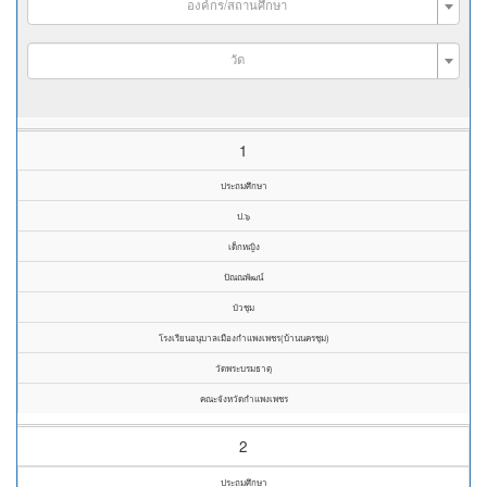
องค์กร/สถานศึกษา
วัด
1
ประถมศึกษา
ป.๖
เด็กหญิง
ปัณณพัฒน์
บัวชุม
โรงเรียนอนุบาลเมืองกำแพงเพชร(บ้านนครชุม)
วัดพระบรมธาตุ
คณะจังหวัดกำแพงเพชร
2
ประถมศึกษา