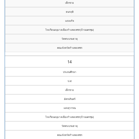
เด็กชาย
ธนกฤติ
แถลงกิจ
โรงเรียนอนุบาลเมืองกำแพงเพชร(บ้านนครชุม)
วัดพระบรมธาตุ
คณะจังหวัดกำแพงเพชร
14
ประถมศึกษา
ป.๕
เด็กชาย
อัครนรินทร์
แสงสุวรรณ
โรงเรียนอนุบาลเมืองกำแพงเพชร(บ้านนครชุม)
วัดพระบรมธาตุ
คณะจังหวัดกำแพงเพชร