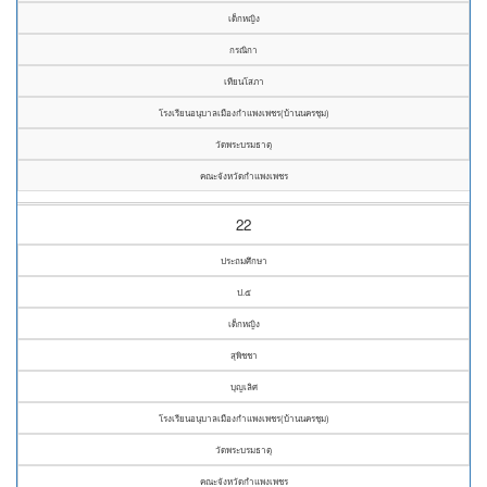
เด็กหญิง
กรณิกา
เทียนโสภา
โรงเรียนอนุบาลเมืองกำแพงเพชร(บ้านนครชุม)
วัดพระบรมธาตุ
คณะจังหวัดกำแพงเพชร
22
ประถมศึกษา
ป.๕
เด็กหญิง
สุพิชชา
บุญเลิศ
โรงเรียนอนุบาลเมืองกำแพงเพชร(บ้านนครชุม)
วัดพระบรมธาตุ
คณะจังหวัดกำแพงเพชร