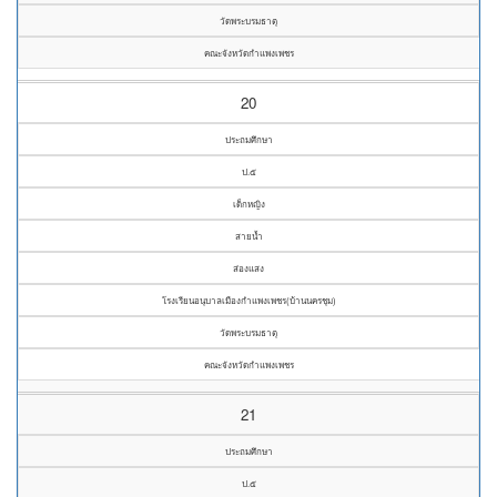
วัดพระบรมธาตุ
คณะจังหวัดกำแพงเพชร
20
ประถมศึกษา
ป.๕
เด็กหญิง
สายน้ำ
ส่องแสง
โรงเรียนอนุบาลเมืองกำแพงเพชร(บ้านนครชุม)
วัดพระบรมธาตุ
คณะจังหวัดกำแพงเพชร
21
ประถมศึกษา
ป.๕