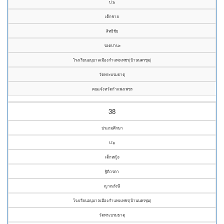
ป.๖
เด็กชาย
สิทธิชัย
รอดปานะ
โรงเรียนอนุบาลเมืองกำแพงเพชร(บ้านนครชุม)
วัดพระบรมธาตุ
คณะจังหวัดกำแพงเพชร
38
ประถมศึกษา
ป.๖
เด็กหญิง
ฐิติวรดา
ญาณรังษี
โรงเรียนอนุบาลเมืองกำแพงเพชร(บ้านนครชุม)
วัดพระบรมธาตุ