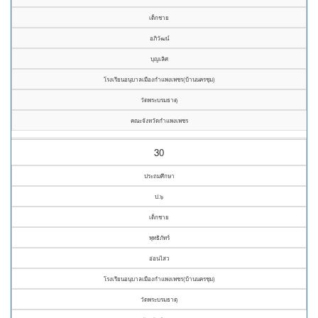
เด็กชาย
อภิวัฒน์
บุญเลิศ
โรงเรียนอนุบาลเมืองกำแพงเพชร(บ้านนครชุม)
วัดพระบรมธาตุ
คณะจังหวัดกำแพงเพชร
30
ประถมศึกษา
ป.๖
เด็กชาย
พุทธิภัทร์
อ่อนไสว
โรงเรียนอนุบาลเมืองกำแพงเพชร(บ้านนครชุม)
วัดพระบรมธาตุ