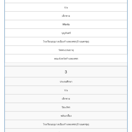
ป.๖
เด็กชาย
พิชิตชัย
บุญจันทร์
โรงเรียนอนุบาลเมืองกำแพงเพชร(บ้านนครชุม)
วัดพระบรมธาตุ
คณะจังหวัดกำแพงเพชร
3
ประถมศึกษา
ป.๖
เด็กชาย
ปิยะภัทร
พลับเกลี้ยง
โรงเรียนอนุบาลเมืองกำแพงเพชร(บ้านนครชุม)