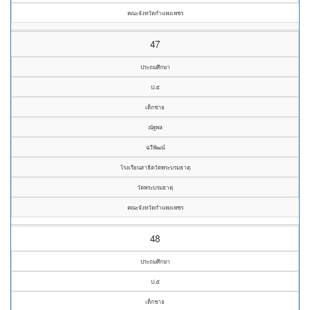
คณะจังหวัดกำแพงเพชร
47
ประถมศึกษา
ป.๕
เด็กชาย
ณัฐพล
ฉวีพัฒน์
โรงเรียนสาธิตวัดพระบรมธาตุ
วัดพระบรมธาตุ
คณะจังหวัดกำแพงเพชร
48
ประถมศึกษา
ป.๕
เด็กชาย