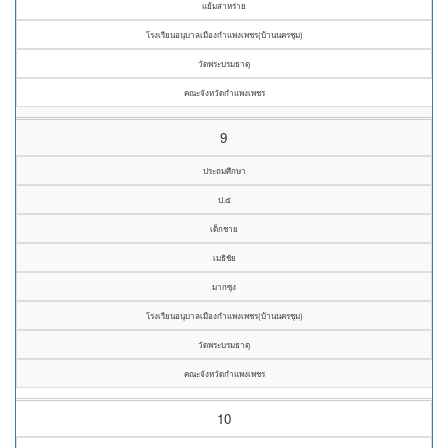
แย้มสาหร่าย
โรงเรียนอนุบาลเมืองกำแพงเพชร(บ้านนครชุม)
วัดพระบรมธาตุ
คณะจังหวัดกำแพงเพชร
9
ประถมศึกษา
ป.๕
เด็กชาย
เมธิชัย
มากซุง
โรงเรียนอนุบาลเมืองกำแพงเพชร(บ้านนครชุม)
วัดพระบรมธาตุ
คณะจังหวัดกำแพงเพชร
10