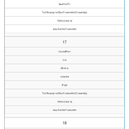
พุฒสระแก้ว
โรงเรียนอนุบาลเมืองกำแพงเพชร(บ้านนครชุม)
วัดพระบรมธาตุ
คณะจังหวัดกำแพงเพชร
17
ประถมศึกษา
ป.๕
เด็กชาย
อรุณเดช
คำมูล
โรงเรียนอนุบาลเมืองกำแพงเพชร(บ้านนครชุม)
วัดพระบรมธาตุ
คณะจังหวัดกำแพงเพชร
18