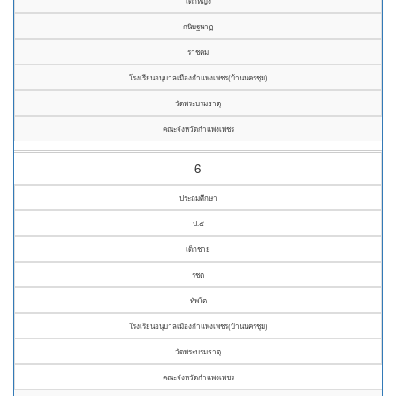
เด็กหญิง
กนิษฐนาฏ
ราชคม
โรงเรียนอนุบาลเมืองกำแพงเพชร(บ้านนครชุม)
วัดพระบรมธาตุ
คณะจังหวัดกำแพงเพชร
6
ประถมศึกษา
ป.๕
เด็กชาย
รชต
ทัพโต
โรงเรียนอนุบาลเมืองกำแพงเพชร(บ้านนครชุม)
วัดพระบรมธาตุ
คณะจังหวัดกำแพงเพชร