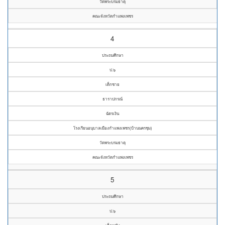
วัดพระบรมธาตุ
คณะจังหวัดกำแพงเพชร
4
ประถมศึกษา
ป.๖
เด็กชาย
ธาราปกรณ์
ฉัตรเงิน
โรงเรียนอนุบาลเมืองกำแพงเพชร(บ้านนครชุม)
วัดพระบรมธาตุ
คณะจังหวัดกำแพงเพชร
5
ประถมศึกษา
ป.๖