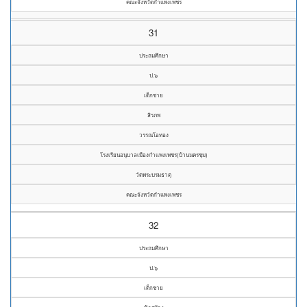
คณะจังหวัดกำแพงเพชร
31
ประถมศึกษา
ป.๖
เด็กชาย
สิรภพ
วรรณโอทอง
โรงเรียนอนุบาลเมืองกำแพงเพชร(บ้านนครชุม)
วัดพระบรมธาตุ
คณะจังหวัดกำแพงเพชร
32
ประถมศึกษา
ป.๖
เด็กชาย