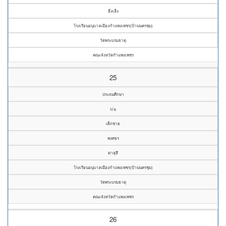
อึ่งเส็ง
โรงเรียนอนุบาลเมืองกำแพงเพชร(บ้านนครชุม)
วัดพระบรมธาตุ
คณะจังหวัดกำแพงเพชร
25
ประถมศึกษา
ป.๖
เด็กชาย
พงศธร
ตาสุสี
โรงเรียนอนุบาลเมืองกำแพงเพชร(บ้านนครชุม)
วัดพระบรมธาตุ
คณะจังหวัดกำแพงเพชร
26