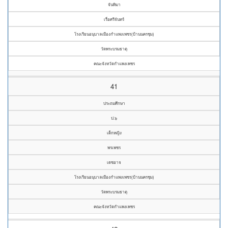
จันทิมา
เรื่อศรีจันทร์
โรงเรียนอนุบาลเมืองกำแพงเพชร(บ้านนครชุม)
วัดพระบรมธาตุ
คณะจังหวัดกำแพงเพชร
41
ประถมศึกษา
ป.๖
เด็กหญิง
พรเพชร
เดชอาจ
โรงเรียนอนุบาลเมืองกำแพงเพชร(บ้านนครชุม)
วัดพระบรมธาตุ
คณะจังหวัดกำแพงเพชร