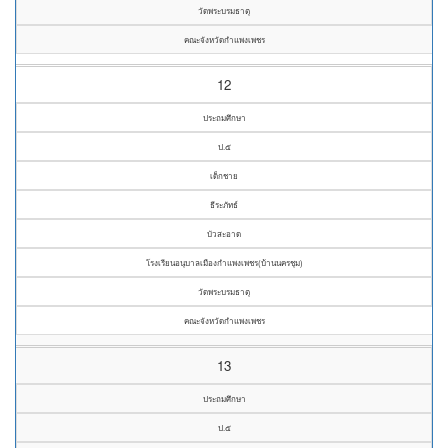
วัดพระบรมธาตุ
คณะจังหวัดกำแพงเพชร
12
ประถมศึกษา
ป.๕
เด็กชาย
ธีระภัทธ์
บัวสะอาด
โรงเรียนอนุบาลเมืองกำแพงเพชร(บ้านนครชุม)
วัดพระบรมธาตุ
คณะจังหวัดกำแพงเพชร
13
ประถมศึกษา
ป.๕