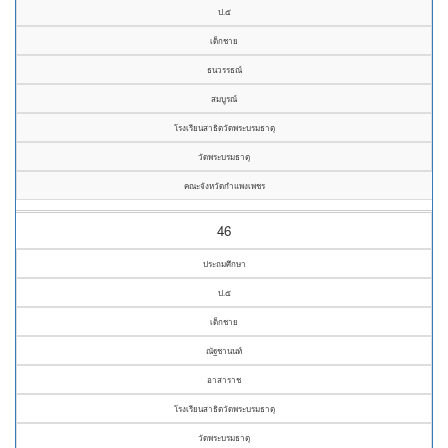
ป.๕
เด็กชาย
ธนวรรธณ์
สมบูรณ์
โรงเรียนสาธิตวัดพระบรมธาตุ
วัดพระบรมธาตุ
คณะจังหวัดกำแพงเพชร
46
ประถมศึกษา
ป.๕
เด็กชาย
ณัฐชานนท์
อาสาราช
โรงเรียนสาธิตวัดพระบรมธาตุ
วัดพระบรมธาตุ