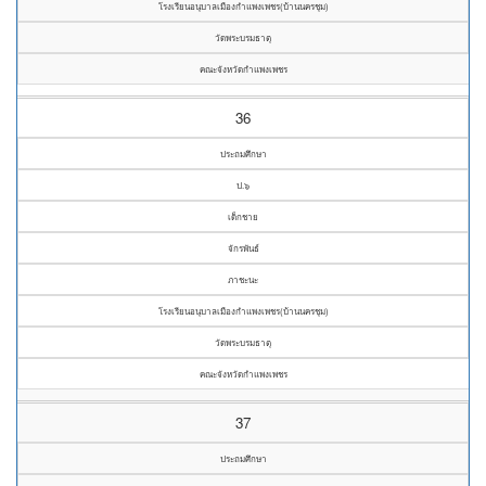
โรงเรียนอนุบาลเมืองกำแพงเพชร(บ้านนครชุม)
วัดพระบรมธาตุ
คณะจังหวัดกำแพงเพชร
36
ประถมศึกษา
ป.๖
เด็กชาย
จักรพันธ์
ภาชะนะ
โรงเรียนอนุบาลเมืองกำแพงเพชร(บ้านนครชุม)
วัดพระบรมธาตุ
คณะจังหวัดกำแพงเพชร
37
ประถมศึกษา