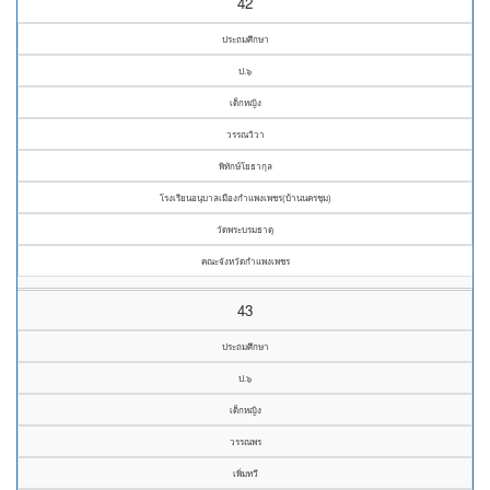
42
ประถมศึกษา
ป.๖
เด็กหญิง
วรรณวิวา
พิทักษ์โยธากุล
โรงเรียนอนุบาลเมืองกำแพงเพชร(บ้านนครชุม)
วัดพระบรมธาตุ
คณะจังหวัดกำแพงเพชร
43
ประถมศึกษา
ป.๖
เด็กหญิง
วรรณพร
เพิ่มทวี