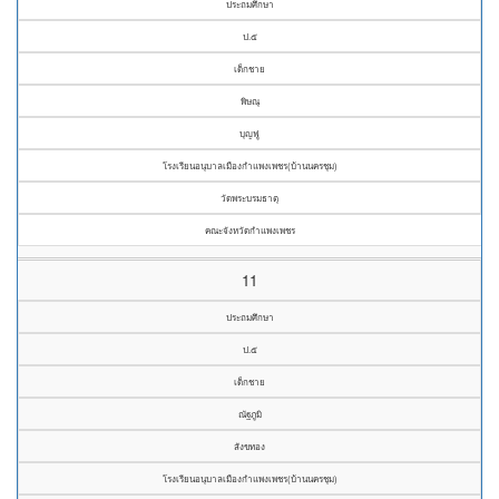
ประถมศึกษา
ป.๕
เด็กชาย
พิษณุ
บุญฟู
โรงเรียนอนุบาลเมืองกำแพงเพชร(บ้านนครชุม)
วัดพระบรมธาตุ
คณะจังหวัดกำแพงเพชร
11
ประถมศึกษา
ป.๕
เด็กชาย
ณัฐภูมิ
สังขทอง
โรงเรียนอนุบาลเมืองกำแพงเพชร(บ้านนครชุม)