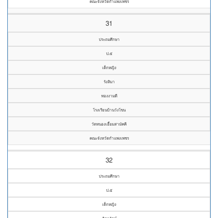
คณะจังหวัดกำแพงเพชร
31
ประถมศึกษา
ป.๕
เด็กหญิง
รังสิมา
ทองงามดี
โรงเรียนบ้านวังโขน
วัดหนองเอื้อมสามัคคี
คณะจังหวัดกำแพงเพชร
32
ประถมศึกษา
ป.๕
เด็กหญิง