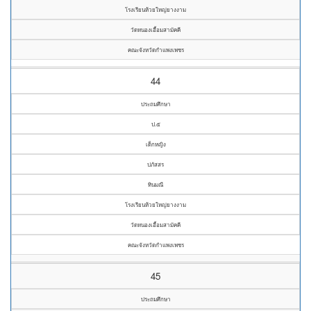
โรงเรียนห้วยใหญ่ยางงาม
วัดหนองเอื้อมสามัคคี
คณะจังหวัดกำแพงเพชร
44
ประถมศึกษา
ป.๕
เด็กหญิง
ปภัสสร
ทินมณี
โรงเรียนห้วยใหญ่ยางงาม
วัดหนองเอื้อมสามัคคี
คณะจังหวัดกำแพงเพชร
45
ประถมศึกษา