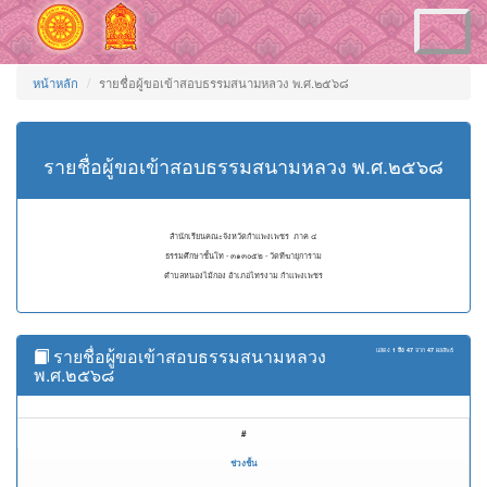
Toggle
navigation
หน้าหลัก
รายชื่อผู้ขอเข้าสอบธรรมสนามหลวง พ.ศ.๒๕๖๘
รายชื่อผู้ขอเข้าสอบธรรมสนามหลวง พ.ศ.๒๕๖๘
สำนักเรียนคณะจังหวัดกำแพงเพชร ภาค ๔
ธรรมศึกษาชั้นโท - ๓๑๓๐๕๒ - วัดทีฆายุการาม
ตำบลหนองไม้กอง อำเภอไทรงาม กำแพงเพชร
รายชื่อผู้ขอเข้าสอบธรรมสนามหลวง
แสดง
1 ถึง 47
จาก
47
ผลลัพธ์
พ.ศ.๒๕๖๘
#
ช่วงชั้น