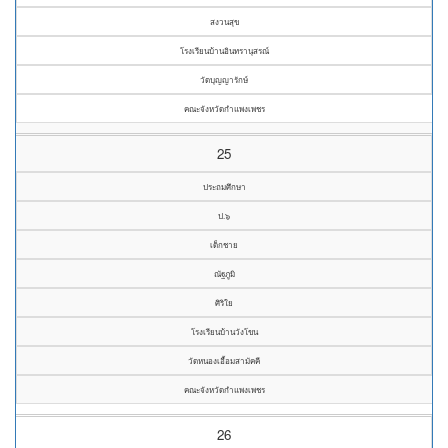
สงวนสุข
โรงเรียนบ้านอินทรานุสรณ์
วัดบุญญารักษ์
คณะจังหวัดกำแพงเพชร
25
ประถมศึกษา
ป.๖
เด็กชาย
ณัฐภูมิ
ศิริใย
โรงเรียนบ้านวังโขน
วัดหนองเอื้อมสามัคคี
คณะจังหวัดกำแพงเพชร
26