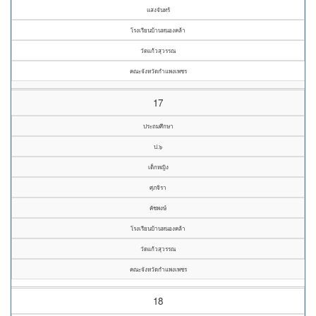
แสงจันทร์
โรงเรียนบ้านหนองคล้า
วัดแก้วสุวรรณ
คณะจังหวัดกำแพงเพชร
17
ประถมศึกษา
ป.๖
เด็กหญิง
ศุภจิรา
คัชพงษ์
โรงเรียนบ้านหนองคล้า
วัดแก้วสุวรรณ
คณะจังหวัดกำแพงเพชร
18