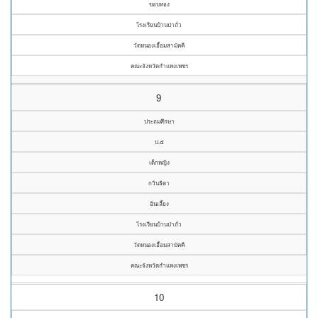
ขอบทอง
โรงเรียนบ้านป่าถั่ว
วัดหนองเอื้อมสามัคคี
คณะจังหวัดกำแพงเพชร
9
ประถมศึกษา
ป.๕
เด็กหญิง
กวินธิดา
อินเลี้ยง
โรงเรียนบ้านป่าถั่ว
วัดหนองเอื้อมสามัคคี
คณะจังหวัดกำแพงเพชร
10