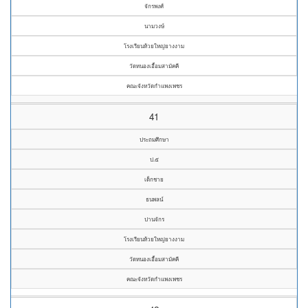
จักรพงศ์
นามวงษ์
โรงเรียนห้วยใหญ่ยางงาม
วัดหนองเอื้อมสามัคคี
คณะจังหวัดกำแพงเพชร
41
ประถมศึกษา
ป.๕
เด็กชาย
ธนพลน์
ปานจักร
โรงเรียนห้วยใหญ่ยางงาม
วัดหนองเอื้อมสามัคคี
คณะจังหวัดกำแพงเพชร