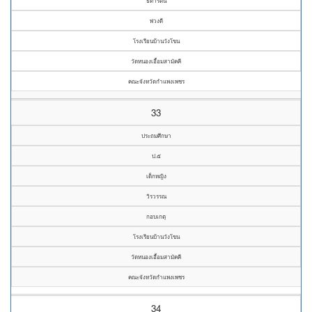
ธิดารัตน์
พ่วงดี
โรงเรียนบ้านวังโขน
วัดหนองเอื้อมสามัคคี
คณะจังหวัดกำแพงเพชร
33
ประถมศึกษา
ป.๕
เด็กหญิง
วิรวรรณ
กอบเกตุ
โรงเรียนบ้านวังโขน
วัดหนองเอื้อมสามัคคี
คณะจังหวัดกำแพงเพชร
34