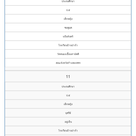
ประถมศึกษา
ป.๕
เด็กหญิง
ชมพูนุช
แป้นจันทร์
โรงเรียนบ้านป่าถั่ว
วัดหนองเอื้อมสามัคคี
คณะจังหวัดกำแพงเพชร
11
ประถมศึกษา
ป.๕
เด็กหญิง
นุชรีย์
อยู่เย็น
โรงเรียนบ้านป่าถั่ว