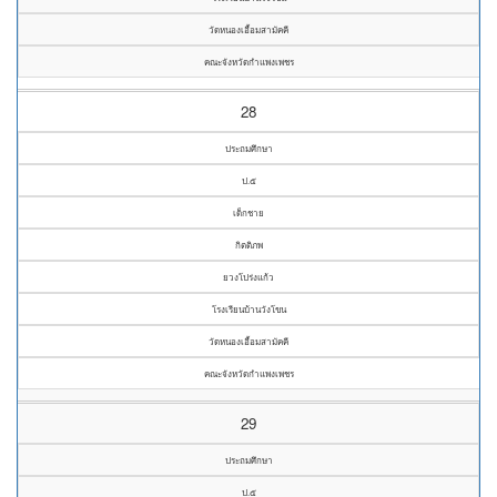
วัดหนองเอื้อมสามัคคี
คณะจังหวัดกำแพงเพชร
28
ประถมศึกษา
ป.๕
เด็กชาย
กิตติภพ
ยวงโปร่งแก้ว
โรงเรียนบ้านวังโขน
วัดหนองเอื้อมสามัคคี
คณะจังหวัดกำแพงเพชร
29
ประถมศึกษา
ป.๕