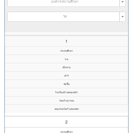
องค์กร/สถานศึกษา
วัด
1
ประถมศึกษา
ป.๖
เด็กชาย
ดำริ
ช่อชั้น
โรงเรียนบ้านหนองคล้า
วัดแก้วสุวรรณ
คณะจังหวัดกำแพงเพชร
2
ประถมศึกษา