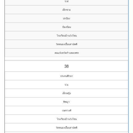
ป.๕
เด็กชาย
ปกป้อง
ป้องป้อม
โรงเรียนบ้านวังโขน
วัดหนองเอื้อมสามัคคี
คณะจังหวัดกำแพงเพชร
38
ประถมศึกษา
ป.๖
เด็กหญิง
พิชญา
เนตรวงศ์
โรงเรียนบ้านวังโขน
วัดหนองเอื้อมสามัคคี