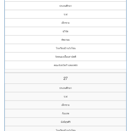
ประถมศึกษา
ป.๕
เด็กชาย
สุวินัย
ทัพเกษม
โรงเรียนบ้านวังโขน
วัดหนองเอื้อมสามัคคี
คณะจังหวัดกำแพงเพชร
27
ประถมศึกษา
ป.๕
เด็กชาย
ก้องภพ
มั่งมีสุขศิริ
โรงเรียนบ้านวังโขน