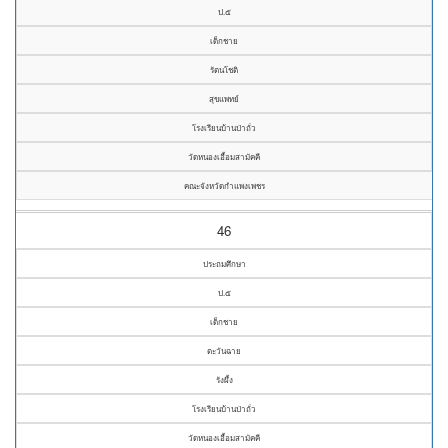
ป.๕
เด็กชาย
รัตนโชติ
สุขแพทย์
โรงเรียนบ้านป่าถั่ว
วัดหนองเอื้อมสามัคคี
คณะจังหวัดกำแพงเพชร
46
ประถมศึกษา
ป.๕
เด็กชาย
ตะวันฉาย
รังผึ้ง
โรงเรียนบ้านป่าถั่ว
วัดหนองเอื้อมสามัคคี