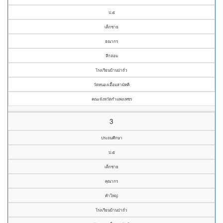
ป.๕
เด็กชาย
ธณากร
สีกล่อม
โรงเรียนบ้านป่าถั่ว
วัดหนองเอื้อมสามัคคี
คณะจังหวัดกำแพงเพชร
3
ประถมศึกษา
ป.๕
เด็กชาย
คุณากร
คำใหญ่
โรงเรียนบ้านป่าถั่ว