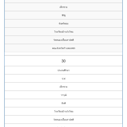
เด็กชาย
พิรัฐ
จันทร์หอม
โรงเรียนบ้านวังโขน
วัดหนองเอื้อมสามัคคี
คณะจังหวัดกำแพงเพชร
30
ประถมศึกษา
ป.๕
เด็กชาย
วรวุฒิ
อินทิ
โรงเรียนบ้านวังโขน
วัดหนองเอื้อมสามัคคี