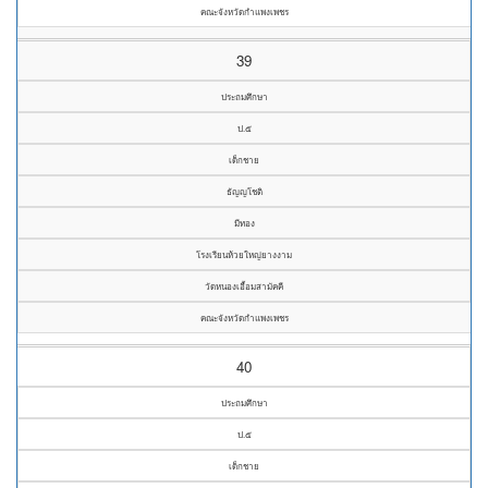
คณะจังหวัดกำแพงเพชร
39
ประถมศึกษา
ป.๕
เด็กชาย
ธัญญโชติ
มีทอง
โรงเรียนห้วยใหญ่ยางงาม
วัดหนองเอื้อมสามัคคี
คณะจังหวัดกำแพงเพชร
40
ประถมศึกษา
ป.๕
เด็กชาย