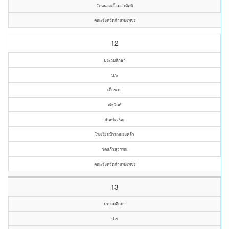
วัดหนองเอื้อมสามัคคี
คณะจังหวัดกำแพงเพชร
12
ประถมศึกษา
ป.๖
เด็กชาย
ณัฐนันท์
จันทร์เจริญ
โรงเรียนบ้านหนองคล้า
วัดแก้วสุวรรณ
คณะจังหวัดกำแพงเพชร
13
ประถมศึกษา
ป.๕