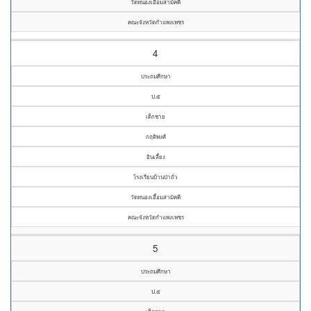
วัดหนองเอื้อมสามัคคี
คณะจังหวัดกำแพงเพชร
4
ประถมศึกษา
ป.๕
เด็กชาย
กฤติพงศ์
อินเลี้ยง
โรงเรียนบ้านป่าถั่ว
วัดหนองเอื้อมสามัคคี
คณะจังหวัดกำแพงเพชร
5
ประถมศึกษา
ป.๕