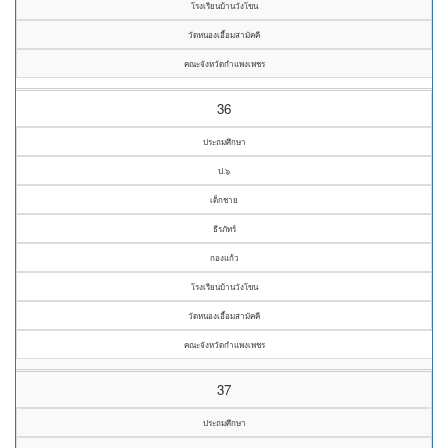
โรงเรียนบ้านวังโขน
วัดหนองเอื้อมสามัคคี
คณะจังหวัดกำแพงเพชร
36
ประถมศึกษา
ป.๖
เด็กชาย
ธีรภัทร์
กองแก้ว
โรงเรียนบ้านวังโขน
วัดหนองเอื้อมสามัคคี
คณะจังหวัดกำแพงเพชร
37
ประถมศึกษา