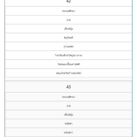
42
ประถมศึกษา
ป.๕
เด็กหญิง
อัญรินทร์
ปานเพชร
โรงเรียนห้วยใหญ่ยางงาม
วัดหนองเอื้อมสามัคคี
คณะจังหวัดกำแพงเพชร
43
ประถมศึกษา
ป.๕
เด็กหญิง
ธนัชชา
แสนสุภา