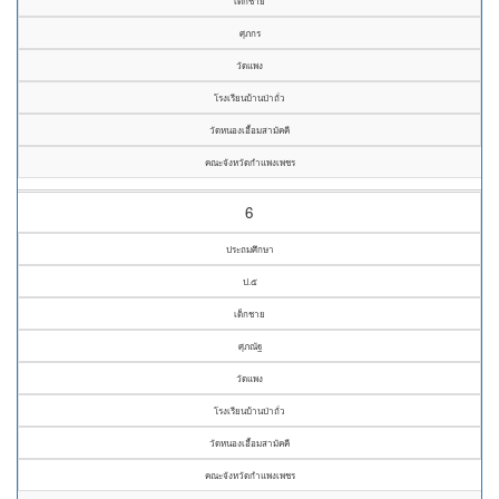
เด็กชาย
ศุภกร
วัดแพง
โรงเรียนบ้านป่าถั่ว
วัดหนองเอื้อมสามัคคี
คณะจังหวัดกำแพงเพชร
6
ประถมศึกษา
ป.๕
เด็กชาย
ศุภณัฐ
วัดแพง
โรงเรียนบ้านป่าถั่ว
วัดหนองเอื้อมสามัคคี
คณะจังหวัดกำแพงเพชร