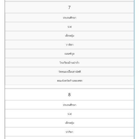
7
ประถมศึกษา
ป.๕
เด็กหญิง
วาสิตา
เมณฑ์กูล
โรงเรียนบ้านป่าถั่ว
วัดหนองเอื้อมสามัคคี
คณะจังหวัดกำแพงเพชร
8
ประถมศึกษา
ป.๕
เด็กหญิง
ปวริษา