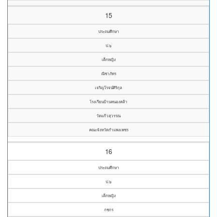
15
ประถมศึกษา
ป.๖
เด็กหญิง
ณิชาภัทร
เจริญโรจน์ศิริกุล
โรงเรียนบ้านหนองคล้า
วัดแก้วสุวรรณ
คณะจังหวัดกำแพงเพชร
16
ประถมศึกษา
ป.๖
เด็กหญิง
กชกร