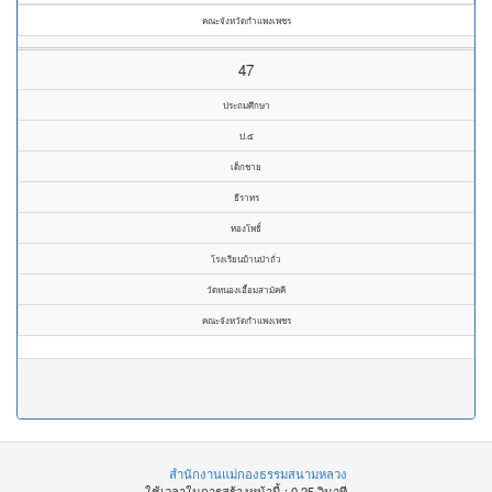
คณะจังหวัดกำแพงเพชร
47
ประถมศึกษา
ป.๕
เด็กชาย
ธีราทร
ทองโพธิ์
โรงเรียนบ้านป่าถั่ว
วัดหนองเอื้อมสามัคคี
คณะจังหวัดกำแพงเพชร
สำนักงานแม่กองธรรมสนามหลวง
ใช้เวลาในการสร้างหน้านี้ : 0.25 วินาที