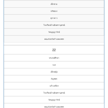
เด็กชาย
ปรัชธนา
สุภาดาว
โรงเรียนบ้านอินทรานุสรณ์
วัดบุญญารักษ์
คณะจังหวัดกำแพงเพชร
22
ประถมศึกษา
ป.๕
เด็กหญิง
กัญชพร
แก้วเสถียร
โรงเรียนบ้านอินทรานุสรณ์
วัดบุญญารักษ์
คณะจังหวัดกำแพงเพชร