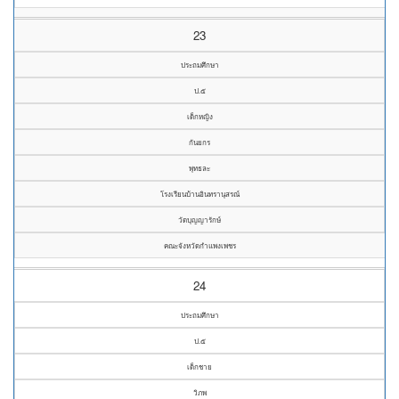
23
ประถมศึกษา
ป.๕
เด็กหญิง
กันยกร
พุทธละ
โรงเรียนบ้านอินทรานุสรณ์
วัดบุญญารักษ์
คณะจังหวัดกำแพงเพชร
24
ประถมศึกษา
ป.๕
เด็กชาย
วิภพ