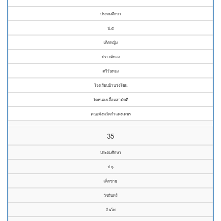
ประถมศึกษา
ป.๕
เด็กหญิง
ปรางค์ทอง
ศรีวันทอง
โรงเรียนบ้านวังโขน
วัดหนองเอื้อมสามัคคี
คณะจังหวัดกำแพงเพชร
35
ประถมศึกษา
ป.๖
เด็กชาย
วัชรินทร์
อินโพ