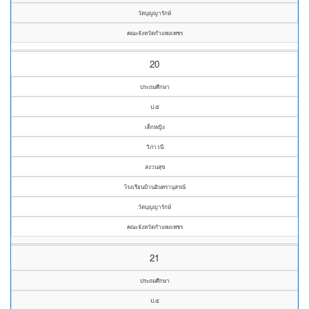
วัดบุญญารักษ์
คณะจังหวัดกำแพงเพชร
20
ประถมศึกษา
ป.๕
เด็กหญิง
วิภาวนี
สงวนสุข
โรงเรียนบ้านอินทรานุสรณ์
วัดบุญญารักษ์
คณะจังหวัดกำแพงเพชร
21
ประถมศึกษา
ป.๕