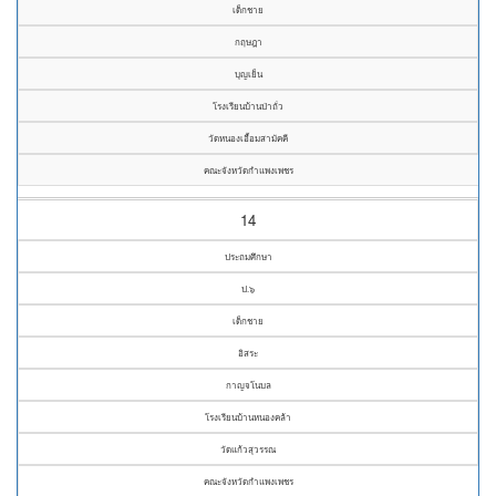
เด็กชาย
กฤษฎา
บุญเย็น
โรงเรียนบ้านป่าถั่ว
วัดหนองเอื้อมสามัคคี
คณะจังหวัดกำแพงเพชร
14
ประถมศึกษา
ป.๖
เด็กชาย
อิสระ
กาญจโนบล
โรงเรียนบ้านหนองคล้า
วัดแก้วสุวรรณ
คณะจังหวัดกำแพงเพชร