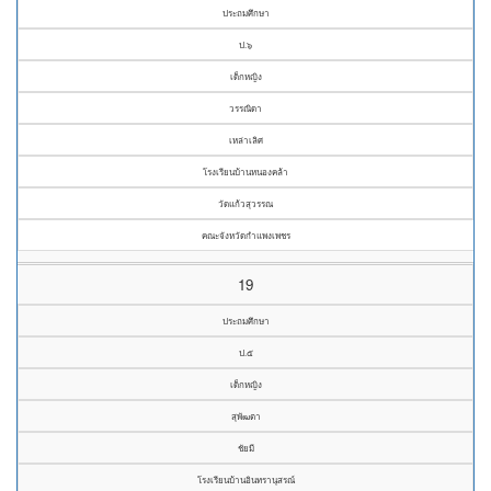
ประถมศึกษา
ป.๖
เด็กหญิง
วรรณิดา
เหล่าเลิศ
โรงเรียนบ้านหนองคล้า
วัดแก้วสุวรรณ
คณะจังหวัดกำแพงเพชร
19
ประถมศึกษา
ป.๕
เด็กหญิง
สุพัฒตา
ชัยมี
โรงเรียนบ้านอินทรานุสรณ์