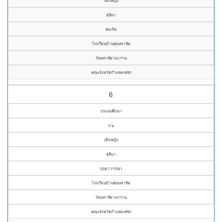
เด็กหญิง
สุนิษา
คงเกิด
โรงเรียนบ้านทุ่งมหาชัย
วัดมหาชัยวนาราม
คณะจังหวัดกำแพงเพชร
6
ประถมศึกษา
ป.๖
เด็กหญิง
สุธิมา
บุบผาวรรณา
โรงเรียนบ้านทุ่งมหาชัย
วัดมหาชัยวนาราม
คณะจังหวัดกำแพงเพชร