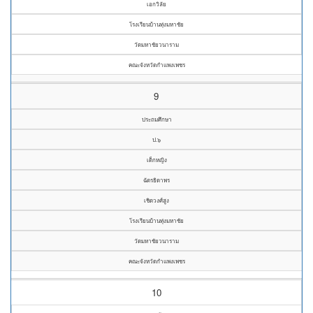
เอกวิลัย
โรงเรียนบ้านทุ่งมหาชัย
วัดมหาชัยวนาราม
คณะจังหวัดกำแพงเพชร
9
ประถมศึกษา
ป.๖
เด็กหญิง
ฉัตรธิดาพร
เชิดวงศ์สูง
โรงเรียนบ้านทุ่งมหาชัย
วัดมหาชัยวนาราม
คณะจังหวัดกำแพงเพชร
10