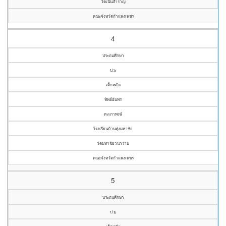
วัดเนินสำราญ
คณะจังหวัดกำแพงเพชร
4
ประถมศึกษา
ป.๖
เด็กหญิง
ทิพย์อัมพร
ตะเภาพงษ์
โรงเรียนบ้านทุ่งมหาชัย
วัดมหาชัยวนาราม
คณะจังหวัดกำแพงเพชร
5
ประถมศึกษา
ป.๖