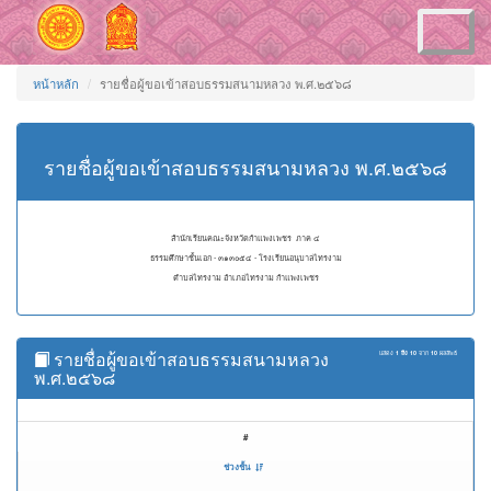
Toggle
navigation
หน้าหลัก
รายชื่อผู้ขอเข้าสอบธรรมสนามหลวง พ.ศ.๒๕๖๘
รายชื่อผู้ขอเข้าสอบธรรมสนามหลวง พ.ศ.๒๕๖๘
สำนักเรียนคณะจังหวัดกำแพงเพชร ภาค ๔
ธรรมศึกษาชั้นเอก - ๓๑๓๐๕๔ - โรงเรียนอนุบาลไทรงาม
ตำบลไทรงาม อำเภอไทรงาม กำแพงเพชร
รายชื่อผู้ขอเข้าสอบธรรมสนามหลวง
แสดง
1 ถึง 10
จาก
10
ผลลัพธ์
พ.ศ.๒๕๖๘
#
ช่วงชั้น