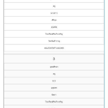
ครู
นางสาว
ศิริกุล
อุ่นสมัย
โรงเรียนสิริแก้วเจริญ
วัดเนินสำราญ
คณะจังหวัดกำแพงเพชร
3
อุดมศึกษา
ครู
นาง
อุทุมพร
ปัตถา
โรงเรียนสิริแก้วเจริญ