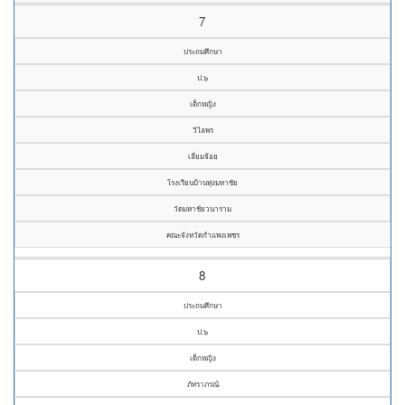
7
ประถมศึกษา
ป.๖
เด็กหญิง
วิไลพร
เลี่ยมจ้อย
โรงเรียนบ้านทุ่งมหาชัย
วัดมหาชัยวนาราม
คณะจังหวัดกำแพงเพชร
8
ประถมศึกษา
ป.๖
เด็กหญิง
ภัทราภรณ์