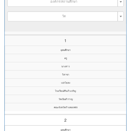
องค์กร/สถานศึกษา
วัด
1
อุดมศึกษา
ครู
นางสาว
วิสาขา
เปกไธสง
โรงเรียนสิริแก้วเจริญ
วัดเนินสำราญ
คณะจังหวัดกำแพงเพชร
2
อุดมศึกษา