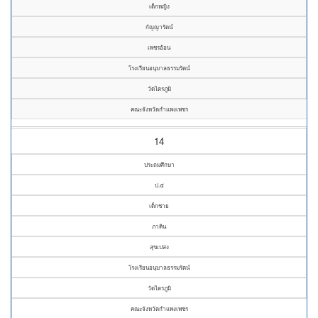
เด็กหญิง
กัญญารัตน์
เพชรอ้อน
โรงเรียนอนุบาลธรรมรัตน์
วัดไตรภูมิ
คณะจังหวัดกำแพงเพชร
14
ประถมศึกษา
ป.๕
เด็กชาย
ภาคิน
สุขเปล่ง
โรงเรียนอนุบาลธรรมรัตน์
วัดไตรภูมิ
คณะจังหวัดกำแพงเพชร