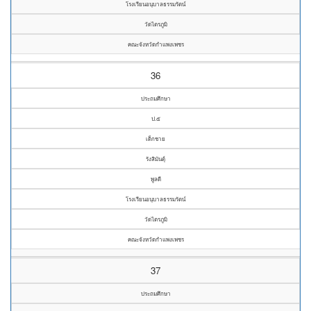
โรงเรียนอนุบาลธรรมรัตน์
วัดไตรภูมิ
คณะจังหวัดกำแพงเพชร
36
ประถมศึกษา
ป.๕
เด็กชาย
รังสิมันตุ์
พูลดี
โรงเรียนอนุบาลธรรมรัตน์
วัดไตรภูมิ
คณะจังหวัดกำแพงเพชร
37
ประถมศึกษา