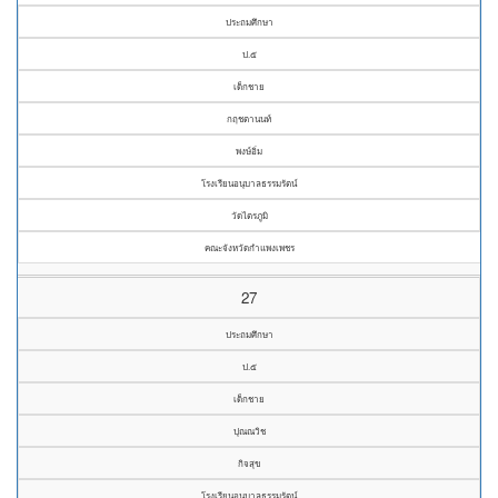
ประถมศึกษา
ป.๕
เด็กชาย
กฤชตานนท์
พงษ์อิ่ม
โรงเรียนอนุบาลธรรมรัตน์
วัดไตรภูมิ
คณะจังหวัดกำแพงเพชร
27
ประถมศึกษา
ป.๕
เด็กชาย
ปุณณวิช
กิจสุข
โรงเรียนอนุบาลธรรมรัตน์