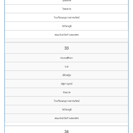
ปุณณภพ
ไทยพาท
โรงเรียนอนุบาลธรรมรัตน์
วัดไตรภูมิ
คณะจังหวัดกำแพงเพชร
33
ประถมศึกษา
ป.๕
เด็กหญิง
ณัฐกาญจน์
จันนาค
โรงเรียนอนุบาลธรรมรัตน์
วัดไตรภูมิ
คณะจังหวัดกำแพงเพชร
34