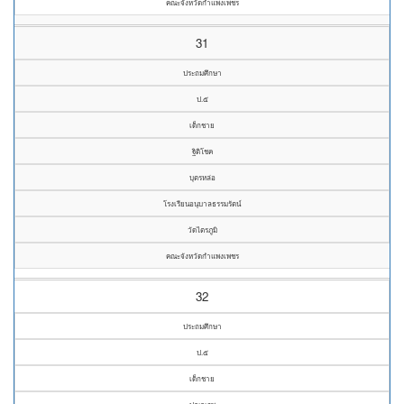
คณะจังหวัดกำแพงเพชร
31
ประถมศึกษา
ป.๕
เด็กชาย
ฐิติโชค
บุตรหล่อ
โรงเรียนอนุบาลธรรมรัตน์
วัดไตรภูมิ
คณะจังหวัดกำแพงเพชร
32
ประถมศึกษา
ป.๕
เด็กชาย