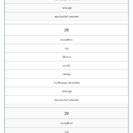
วัดไตรภูมิ
คณะจังหวัดกำแพงเพชร
28
ประถมศึกษา
ป.๕
เด็กชาย
ธนาธิป
เพชรทูล
โรงเรียนอนุบาลธรรมรัตน์
วัดไตรภูมิ
คณะจังหวัดกำแพงเพชร
29
ประถมศึกษา
ป.๕