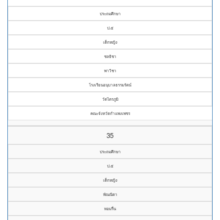
ประถมศึกษา
ป.๕
เด็กหญิง
ชลธิชา
พาวิชา
โรงเรียนอนุบาลธรรมรัตน์
วัดไตรภูมิ
คณะจังหวัดกำแพงเพชร
35
ประถมศึกษา
ป.๕
เด็กหญิง
พัณณิตา
หอมรื่น