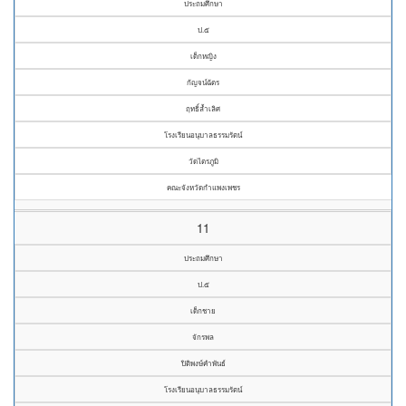
ประถมศึกษา
ป.๕
เด็กหญิง
กัญจน์ฉัตร
ฤทธิ์ล้ำเลิศ
โรงเรียนอนุบาลธรรมรัตน์
วัดไตรภูมิ
คณะจังหวัดกำแพงเพชร
11
ประถมศึกษา
ป.๕
เด็กชาย
จักรพล
ปิติพงษ์คำพันธ์
โรงเรียนอนุบาลธรรมรัตน์