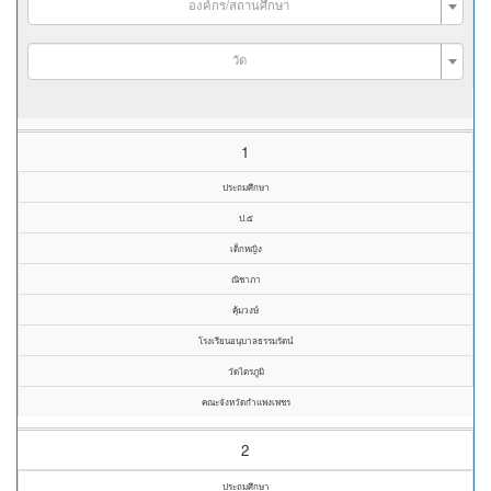
องค์กร/สถานศึกษา
วัด
1
ประถมศึกษา
ป.๕
เด็กหญิง
ณิชาภา
คุ้มวงษ์
โรงเรียนอนุบาลธรรมรัตน์
วัดไตรภูมิ
คณะจังหวัดกำแพงเพชร
2
ประถมศึกษา