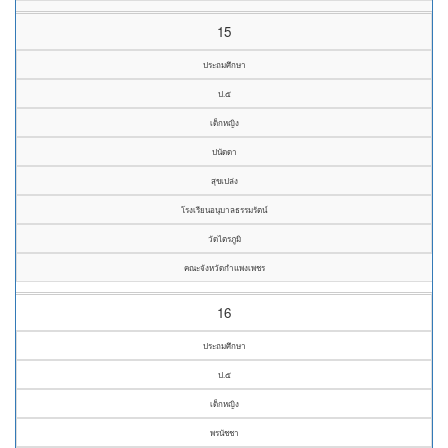
15
ประถมศึกษา
ป.๕
เด็กหญิง
ปนัดดา
สุขเปล่ง
โรงเรียนอนุบาลธรรมรัตน์
วัดไตรภูมิ
คณะจังหวัดกำแพงเพชร
16
ประถมศึกษา
ป.๕
เด็กหญิง
พรนัชชา