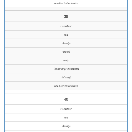
คณะจังหวัดกำแพงเพชร
39
ประถมศึกษา
ป.๕
เด็กหญิง
วรสรณ์
คงสุข
โรงเรียนอนุบาลธรรมรัตน์
วัดไตรภูมิ
คณะจังหวัดกำแพงเพชร
40
ประถมศึกษา
ป.๕
เด็กหญิง