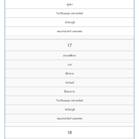
อู่ทอง
โรงเรียนอนุบาลธรรมรัตน์
วัดไตรภูมิ
คณะจังหวัดกำแพงเพชร
17
ประถมศึกษา
ป.๕
เด็กชาย
ธนวัฒน์
ยิ้มสะอาด
โรงเรียนอนุบาลธรรมรัตน์
วัดไตรภูมิ
คณะจังหวัดกำแพงเพชร
18