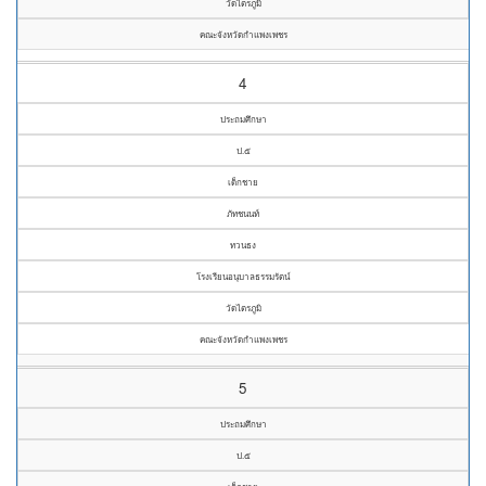
วัดไตรภูมิ
คณะจังหวัดกำแพงเพชร
4
ประถมศึกษา
ป.๕
เด็กชาย
ภัทชนนท์
ทวนธง
โรงเรียนอนุบาลธรรมรัตน์
วัดไตรภูมิ
คณะจังหวัดกำแพงเพชร
5
ประถมศึกษา
ป.๕