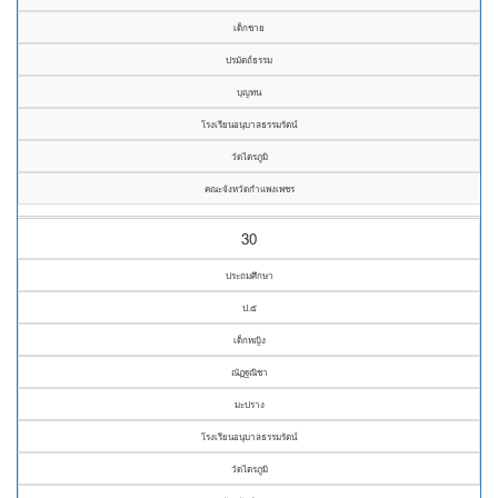
เด็กชาย
ปรมัตถ์ธรรม
บุญทน
โรงเรียนอนุบาลธรรมรัตน์
วัดไตรภูมิ
คณะจังหวัดกำแพงเพชร
30
ประถมศึกษา
ป.๕
เด็กหญิง
ณัฏฐณิชา
มะปราง
โรงเรียนอนุบาลธรรมรัตน์
วัดไตรภูมิ