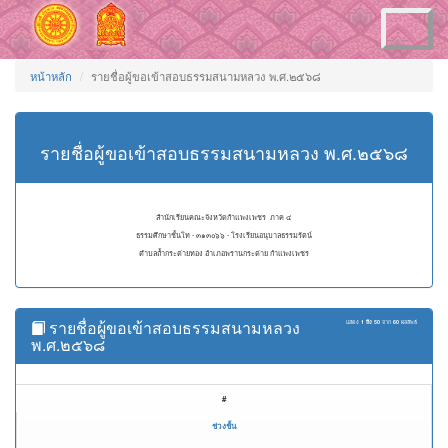
Toggle
navigation
หน้าหลัก
รายชื่อผู้ขอเข้าสอบธรรมสนามหลวง พ.ศ.๒๕๖๘
รายชื่อผู้ขอเข้าสอบธรรมสนามหลวง พ.ศ.๒๕๖๘
สำนักเรียนคณะจังหวัดกำแพงเพชร ภาค ๔
ธรรมศึกษาชั้นโท - ๓๑๓๐๖๖ - โรงเรียนอนุบาลธรรมรัตน์
ตำบลถ้ำกระต่ายทอง อำเภอพรานกระต่าย กำแพงเพชร
รายชื่อผู้ขอเข้าสอบธรรมสนามหลวง
แสดง
1 ถึง 50
จาก
60
ผลลัพธ์
พ.ศ.๒๕๖๘
#
ช่วงชั้น