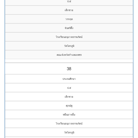
ป.๕
เด็กชาย
วรกฤต
จันทร์ผึ้ง
โรงเรียนอนุบาลธรรมรัตน์
วัดไตรภูมิ
คณะจังหวัดกำแพงเพชร
38
ประถมศึกษา
ป.๕
เด็กชาย
ศุภณัฐ
หมื่นอาจยิ้ม
โรงเรียนอนุบาลธรรมรัตน์
วัดไตรภูมิ