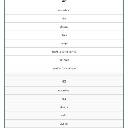
42
ประถมศึกษา
ป.๕
เด็กหญิง
จิรดา
ทองสุข
โรงเรียนอนุบาลธรรมรัตน์
วัดไตรภูมิ
คณะจังหวัดกำแพงเพชร
43
ประถมศึกษา
ป.๕
เด็กชาย
พงศ์กร
บุญธรรม