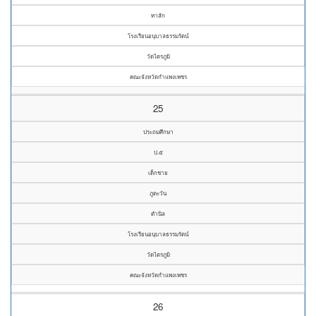
ทาสัก
โรงเรียนอนุบาลธรรมรัตน์
วัดไตรภูมิ
คณะจังหวัดกำแพงเพชร
25
ประถมศึกษา
ป.๕
เด็กชาย
ภูตะวัน
ดำนิล
โรงเรียนอนุบาลธรรมรัตน์
วัดไตรภูมิ
คณะจังหวัดกำแพงเพชร
26