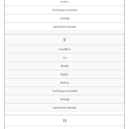
เขาค่าย
โรงเรียนอนุบาลธรรมรัตน์
วัดไตรภูมิ
คณะจังหวัดกำแพงเพชร
9
ประถมศึกษา
ป.๕
เด็กหญิง
ภิญญดา
พรมหาญ
โรงเรียนอนุบาลธรรมรัตน์
วัดไตรภูมิ
คณะจังหวัดกำแพงเพชร
10