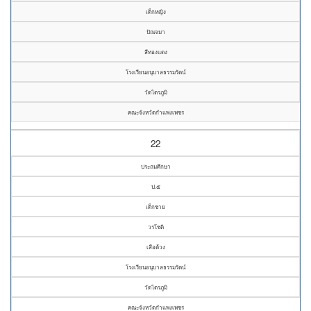
เด็กหญิง
ปัณจมา
สีทองแดง
โรงเรียนอนุบาลธรรมรัตน์
วัดไตรภูมิ
คณะจังหวัดกำแพงเพชร
22
ประถมศึกษา
ป.๕
เด็กชาย
วรโชติ
เสือด้วง
โรงเรียนอนุบาลธรรมรัตน์
วัดไตรภูมิ
คณะจังหวัดกำแพงเพชร