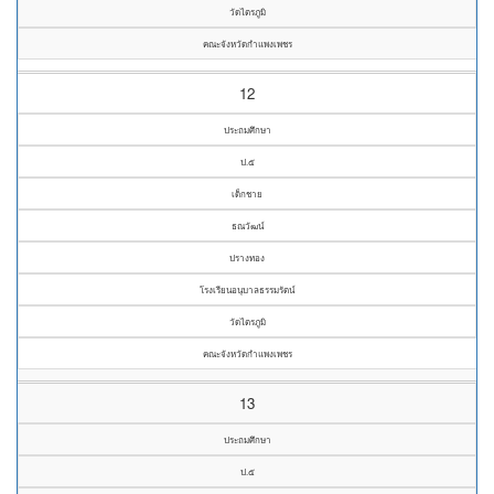
วัดไตรภูมิ
คณะจังหวัดกำแพงเพชร
12
ประถมศึกษา
ป.๕
เด็กชาย
ธณวัฒน์
ปรางทอง
โรงเรียนอนุบาลธรรมรัตน์
วัดไตรภูมิ
คณะจังหวัดกำแพงเพชร
13
ประถมศึกษา
ป.๕