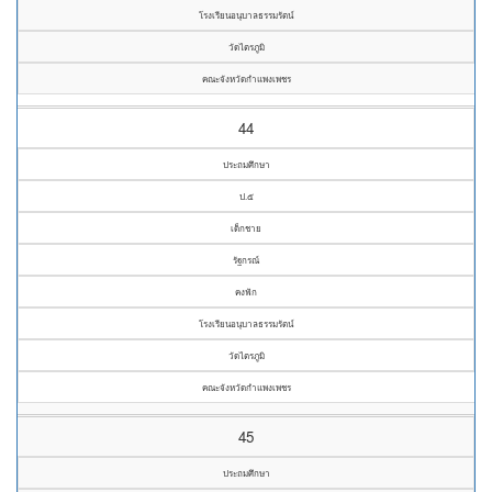
โรงเรียนอนุบาลธรรมรัตน์
วัดไตรภูมิ
คณะจังหวัดกำแพงเพชร
44
ประถมศึกษา
ป.๕
เด็กชาย
รัฐกรณ์
คงฟัก
โรงเรียนอนุบาลธรรมรัตน์
วัดไตรภูมิ
คณะจังหวัดกำแพงเพชร
45
ประถมศึกษา