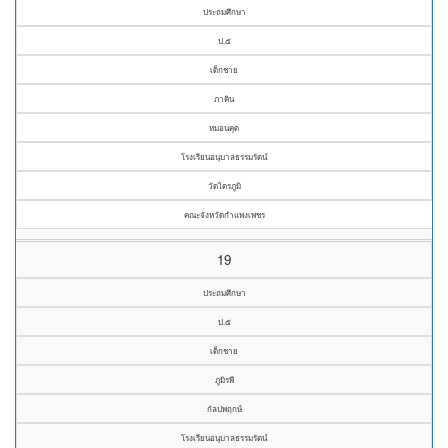
ประถมศึกษา
ป.๕
เด็กชาย
ภาคิน
หมอนคุด
โรงเรียนอนุบาลธรรมรัตน์
วัดไตรภูมิ
คณะจังหวัดกำแพงเพชร
19
ประถมศึกษา
ป.๕
เด็กชาย
ภูมิรพี
กัลปพฤกษ์
โรงเรียนอนุบาลธรรมรัตน์