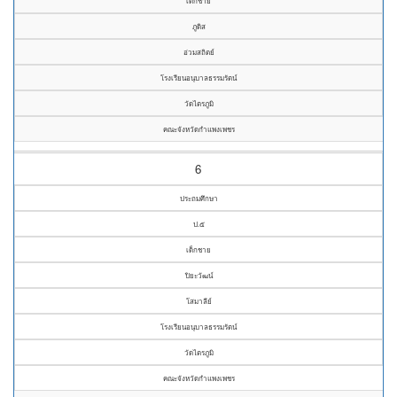
เด็กชาย
ภูดิส
อ่วมสถิตย์
โรงเรียนอนุบาลธรรมรัตน์
วัดไตรภูมิ
คณะจังหวัดกำแพงเพชร
6
ประถมศึกษา
ป.๕
เด็กชาย
ปิยะวัฒน์
โสมาลีย์
โรงเรียนอนุบาลธรรมรัตน์
วัดไตรภูมิ
คณะจังหวัดกำแพงเพชร