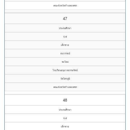
คณะจังหวัดกำแพงเพชร
47
ประถมศึกษา
ป.๕
เด็กชาย
ธนวรรธน์
พะโยม
โรงเรียนอนุบาลธรรมรัตน์
วัดไตรภูมิ
คณะจังหวัดกำแพงเพชร
48
ประถมศึกษา
ป.๕
เด็กชาย