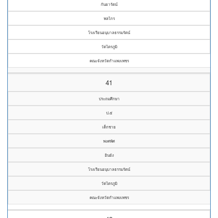
กันยารัตน์
พลไกร
โรงเรียนอนุบาลธรรมรัตน์
วัดไตรภูมิ
คณะจังหวัดกำแพงเพชร
41
ประถมศึกษา
ป.๕
เด็กชาย
พงศพัศ
อินยัง
โรงเรียนอนุบาลธรรมรัตน์
วัดไตรภูมิ
คณะจังหวัดกำแพงเพชร