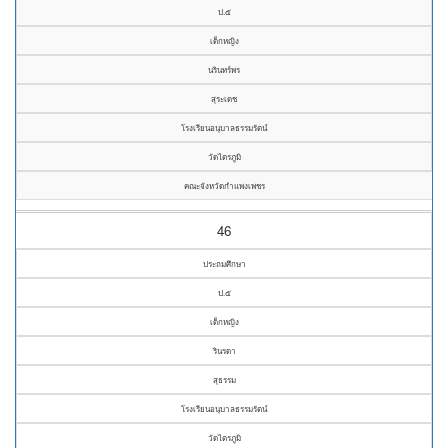
ป.๕
เด็กหญิง
นรินทร์พร
สุระเดช
โรงเรียนอนุบาลธรรมรัตน์
วัดไตรภูมิ
คณะจังหวัดกำแพงเพชร
46
ประถมศึกษา
ป.๕
เด็กหญิง
รินรดา
สุธรรม
โรงเรียนอนุบาลธรรมรัตน์
วัดไตรภูมิ