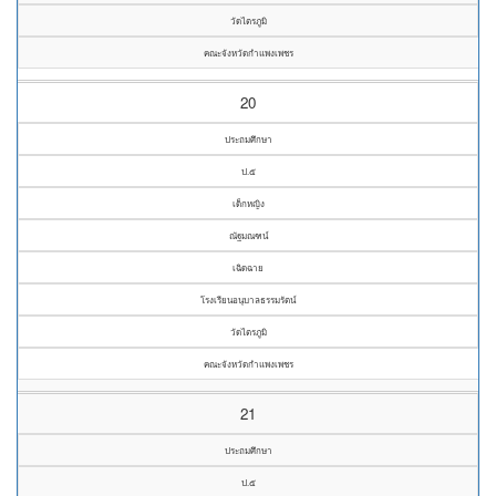
วัดไตรภูมิ
คณะจังหวัดกำแพงเพชร
20
ประถมศึกษา
ป.๕
เด็กหญิง
ณัฐมณฑน์
เฉิดฉาย
โรงเรียนอนุบาลธรรมรัตน์
วัดไตรภูมิ
คณะจังหวัดกำแพงเพชร
21
ประถมศึกษา
ป.๕