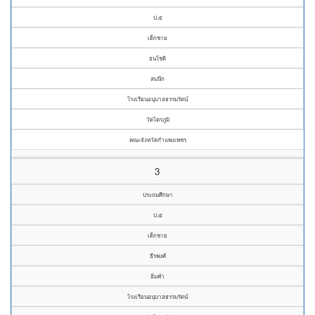
ป.๕
เด็กชาย
ธนโชติ
สมนึก
โรงเรียนอนุบาลธรรมรัตน์
วัดไตรภูมิ
คณะจังหวัดกำแพงเพชร
3
ประถมศึกษา
ป.๕
เด็กชาย
ธีรพงศ์
อิ่มคำ
โรงเรียนอนุบาลธรรมรัตน์