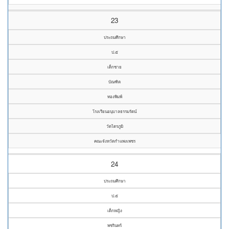
23
ประถมศึกษา
ป.๕
เด็กชาย
บัณฑิต
ทองพิมพ์
โรงเรียนอนุบาลธรรมรัตน์
วัดไตรภูมิ
คณะจังหวัดกำแพงเพชร
24
ประถมศึกษา
ป.๕
เด็กหญิง
พชรินทร์