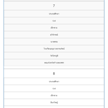
7
ประถมศึกษา
ป.๕
เด็กชาย
สุวิจักขณ์
นาคพรม
โรงเรียนอนุบาลธรรมรัตน์
วัดไตรภูมิ
คณะจังหวัดกำแพงเพชร
8
ประถมศึกษา
ป.๕
เด็กชาย
ภีมรวิชญ์