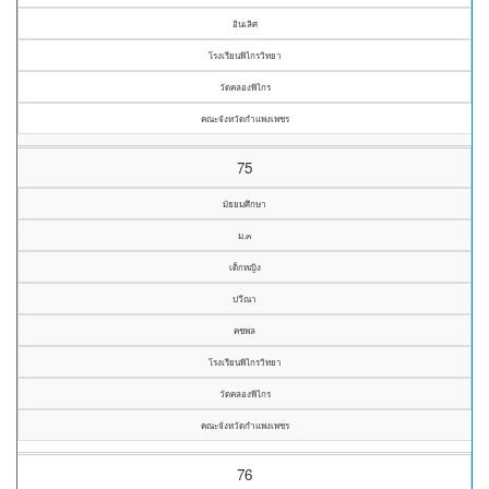
อินเลิศ
โรงเรียนพิไกรวิทยา
วัดคลองพิไกร
คณะจังหวัดกำแพงเพชร
75
มัธยมศึกษา
ม.๓
เด็กหญิง
ปวีณา
คชพล
โรงเรียนพิไกรวิทยา
วัดคลองพิไกร
คณะจังหวัดกำแพงเพชร
76