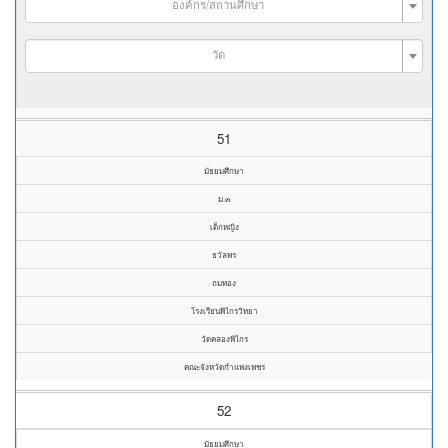
องค์กร/สถานศึกษา
วัด
51
มัธยมศึกษา
ม.๓
เด็กหญิง
ธวัลพร
ถมทอง
โรงเรียนพิไกรวิทยา
วัดคลองพิไกร
คณะจังหวัดกำแพงเพชร
52
มัธยมศึกษา