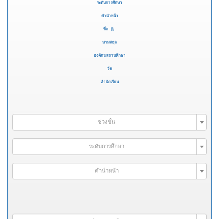
ระดับการศึกษา
คำนำหน้า
ชื่อ
นามสกุล
องค์กร/สถานศึกษา
วัด
สำนักเรียน
ช่วงชั้น
ระดับการศึกษา
คำนำหน้า