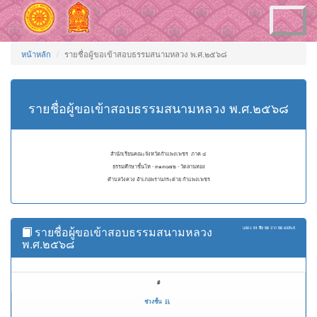
Toggle
navigation
หน้าหลัก
รายชื่อผู้ขอเข้าสอบธรรมสนามหลวง พ.ศ.๒๕๖๘
รายชื่อผู้ขอเข้าสอบธรรมสนามหลวง พ.ศ.๒๕๖๘
สำนักเรียนคณะจังหวัดกำแพงเพชร ภาค ๔
ธรรมศึกษาชั้นโท - ๓๑๓๐๗๒ - วัดลานทอง
ตำบลวังควง อำเภอพรานกระต่าย กำแพงเพชร
รายชื่อผู้ขอเข้าสอบธรรมสนามหลวง
แสดง
51 ถึง 56
จาก
56
ผลลัพธ์
พ.ศ.๒๕๖๘
#
ช่วงชั้น