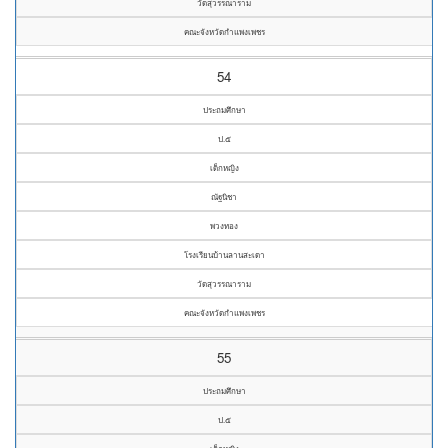
วัดสุวรรณาราม
คณะจังหวัดกำแพงเพชร
54
ประถมศึกษา
ป.๕
เด็กหญิง
ณัฐนิชา
พวงทอง
โรงเรียนบ้านลานสะเดา
วัดสุวรรณาราม
คณะจังหวัดกำแพงเพชร
55
ประถมศึกษา
ป.๕