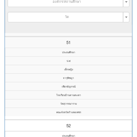
องค์กร/สถานศึกษา
วัด
51
ประถมศึกษา
ป.๕
เด็กหญิง
จารุพิชญา
เพียรธัญกรณ์
โรงเรียนบ้านลานสะเดา
วัดสุวรรณาราม
คณะจังหวัดกำแพงเพชร
52
ประถมศึกษา