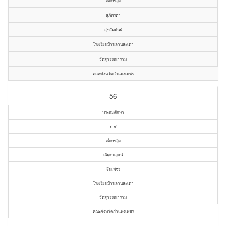
เด็กหญิง
สุภัทรตา
สุขสัมพันธ์
โรงเรียนบ้านลานสะเดา
วัดสุวรรณาราม
คณะจังหวัดกำแพงเพชร
56
ประถมศึกษา
ป.๕
เด็กหญิง
ณัฐกาญจน์
จีนเพชร
โรงเรียนบ้านลานสะเดา
วัดสุวรรณาราม
คณะจังหวัดกำแพงเพชร