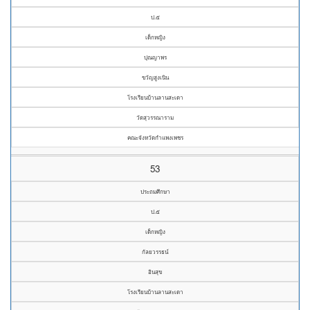
ป.๕
เด็กหญิง
ปุณญาพร
ขวัญสูงเนิน
โรงเรียนบ้านลานสะเดา
วัดสุวรรณาราม
คณะจังหวัดกำแพงเพชร
53
ประถมศึกษา
ป.๕
เด็กหญิง
กัลยวรรธน์
อินสุข
โรงเรียนบ้านลานสะเดา