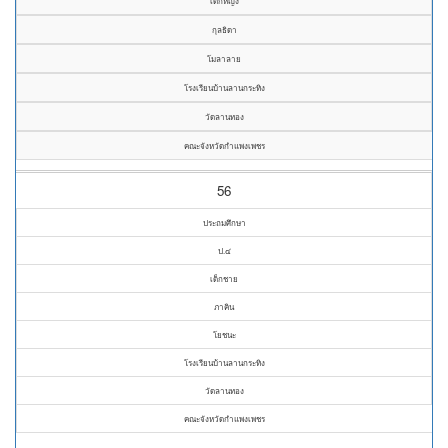
เด็กหญิง
กุลธิดา
โมลาลาย
โรงเรียนบ้านลานกระทิง
วัดลานทอง
คณะจังหวัดกำแพงเพชร
56
ประถมศึกษา
ป.๔
เด็กชาย
ภาคิน
โยชนะ
โรงเรียนบ้านลานกระทิง
วัดลานทอง
คณะจังหวัดกำแพงเพชร