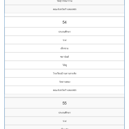
วัดสุวรรณาราม
คณะจังหวัดกำแพงเพชร
54
ประถมศึกษา
ป.๔
เด็กชาย
ชยานันต์
โม้ฟู
โรงเรียนบ้านลานกระทิง
วัดลานทอง
คณะจังหวัดกำแพงเพชร
55
ประถมศึกษา
ป.๔