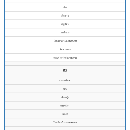
ป.๔
เด็กชาย
ณัฐธิดา
แตงต้นเถา
โรงเรียนบ้านลานกระทิง
วัดลานทอง
คณะจังหวัดกำแพงเพชร
53
ประถมศึกษา
ป.๖
เด็กหญิง
เพชรธิดา
แพงมี
โรงเรียนบ้านลานสะเดา