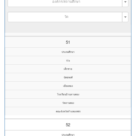
องค์กร/สถานศึกษา
วัด
51
ประถมศึกษา
ป.๖
เด็กชาย
นัทธพงศ์
เอี่ยมทอง
โรงเรียนบ้านลานทอง
วัดลานทอง
คณะจังหวัดกำแพงเพชร
52
ประถมศึกษา