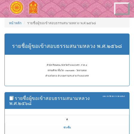
Toggle
navigation
หน้าหลัก
รายชื่อผู้ขอเข้าสอบธรรมสนามหลวง พ.ศ.๒๕๖๘
รายชื่อผู้ขอเข้าสอบธรรมสนามหลวง พ.ศ.๒๕๖๘
สำนักเรียนคณะจังหวัดกำแพงเพชร ภาค ๔
ธรรมศึกษาชั้นโท - ๓๑๓๐๗๒ - วัดลานทอง
ตำบลวังควง อำเภอพรานกระต่าย กำแพงเพชร
รายชื่อผู้ขอเข้าสอบธรรมสนามหลวง
แสดง
51 ถึง 56
จาก
56
ผลลัพธ์
พ.ศ.๒๕๖๘
#
ช่วงชั้น