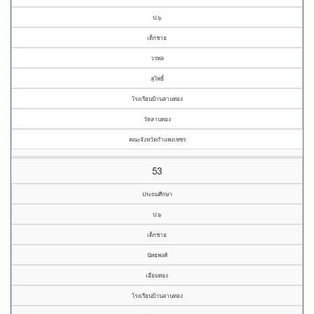
ป.๖
เด็กชาย
วรพล
สุโพธิ์
โรงเรียนบ้านลานทอง
วัดลานทอง
คณะจังหวัดกำแพงเพชร
53
ประถมศึกษา
ป.๖
เด็กชาย
นัทธพงศ์
เอี่ยมทอง
โรงเรียนบ้านลานทอง