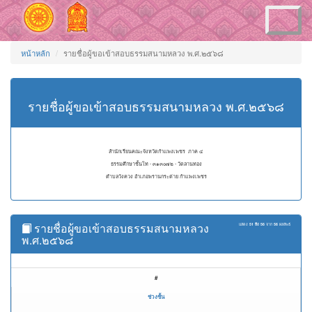
Toggle
navigation
หน้าหลัก
รายชื่อผู้ขอเข้าสอบธรรมสนามหลวง พ.ศ.๒๕๖๘
รายชื่อผู้ขอเข้าสอบธรรมสนามหลวง พ.ศ.๒๕๖๘
สำนักเรียนคณะจังหวัดกำแพงเพชร ภาค ๔
ธรรมศึกษาชั้นโท - ๓๑๓๐๗๒ - วัดลานทอง
ตำบลวังควง อำเภอพรานกระต่าย กำแพงเพชร
รายชื่อผู้ขอเข้าสอบธรรมสนามหลวง
แสดง
51 ถึง 56
จาก
56
ผลลัพธ์
พ.ศ.๒๕๖๘
#
ช่วงชั้น