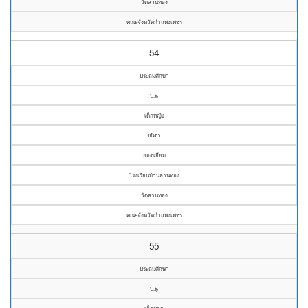
วัดลานทอง
คณะจังหวัดกำแพงเพชร
54
ประถมศึกษา
ป.๖
เด็กหญิง
ชนิตา
ยอดเยี่ยม
โรงเรียนบ้านลานทอง
วัดลานทอง
คณะจังหวัดกำแพงเพชร
55
ประถมศึกษา
ป.๖