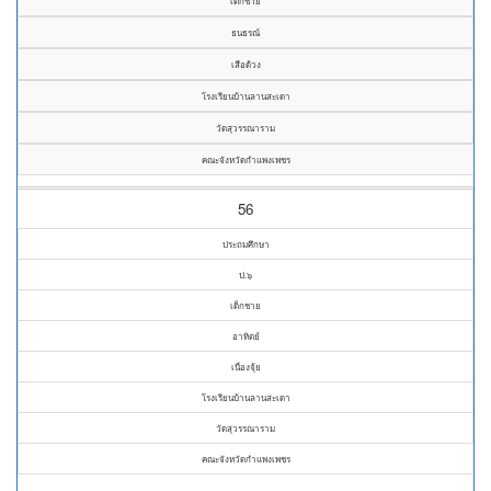
เด็กชาย
ธนธรณ์
เสือด้วง
โรงเรียนบ้านลานสะเดา
วัดสุวรรณาราม
คณะจังหวัดกำแพงเพชร
56
ประถมศึกษา
ป.๖
เด็กชาย
อาทิตย์
เนื่องจุ้ย
โรงเรียนบ้านลานสะเดา
วัดสุวรรณาราม
คณะจังหวัดกำแพงเพชร