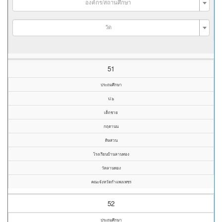
องค์กร/สถานศึกษา
วัด
51
ประถมศึกษา
ป.๖
เด็กชาย
กฤตานน
ดิษสวน
โรงเรียนบ้านลานทอง
วัดลานทอง
คณะจังหวัดกำแพงเพชร
52
ประถมศึกษา