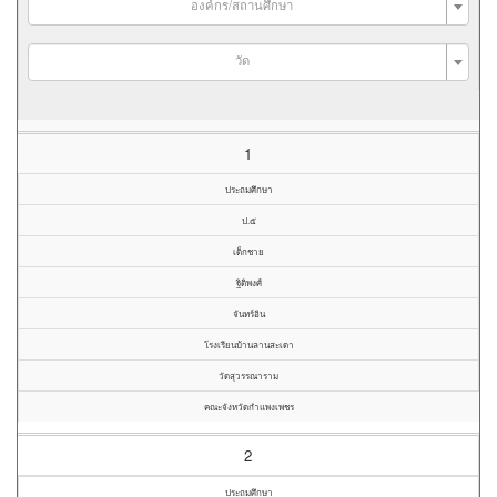
องค์กร/สถานศึกษา
วัด
1
ประถมศึกษา
ป.๕
เด็กชาย
ฐิติพงศ์
จันทร์อิน
โรงเรียนบ้านลานสะเดา
วัดสุวรรณาราม
คณะจังหวัดกำแพงเพชร
2
ประถมศึกษา