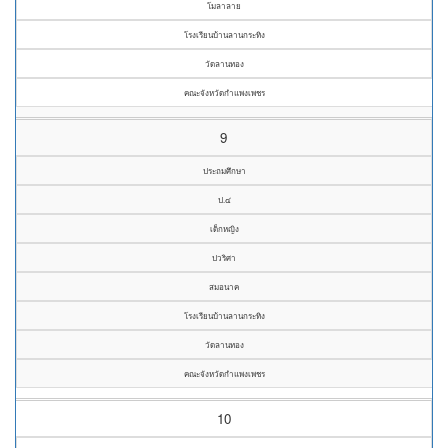
โมลาลาย
โรงเรียนบ้านลานกระทิง
วัดลานทอง
คณะจังหวัดกำแพงเพชร
9
ประถมศึกษา
ป.๔
เด็กหญิง
ปวริศา
สมอนาค
โรงเรียนบ้านลานกระทิง
วัดลานทอง
คณะจังหวัดกำแพงเพชร
10