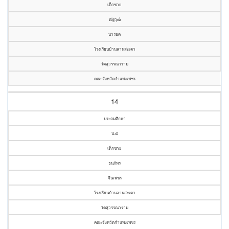
เด็กชาย
ณัฐวุฒิ
นารอด
โรงเรียนบ้านลานสะเดา
วัดสุวรรณาราม
คณะจังหวัดกำแพงเพชร
14
ประถมศึกษา
ป.๕
เด็กชาย
ธนภัทร
จีนเพชร
โรงเรียนบ้านลานสะเดา
วัดสุวรรณาราม
คณะจังหวัดกำแพงเพชร