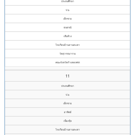
ประถมศึกษา
ป.๖
เด็กชาย
ธนธรณ์
เสือด้วง
โรงเรียนบ้านลานสะเดา
วัดสุวรรณาราม
คณะจังหวัดกำแพงเพชร
11
ประถมศึกษา
ป.๖
เด็กชาย
อาทิตย์
เนื่องจุ้ย
โรงเรียนบ้านลานสะเดา