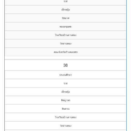
ป.๕
เด็กหญิง
ปัทมาศ
พลอยขุนทด
โรงเรียนบ้านลานทอง
วัดลานทอง
คณะจังหวัดกำแพงเพชร
38
ประถมศึกษา
ป.๕
เด็กหญิง
พิชญาพร
ดิษสวน
โรงเรียนบ้านลานทอง
วัดลานทอง