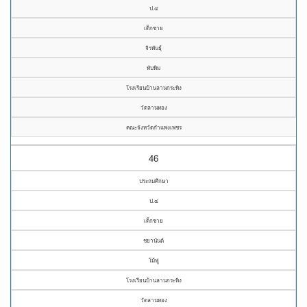
ป.๔
เด็กชาย
จิรพันธุ์
ทับทิม
โรงเรียนบ้านลานกระทิง
วัดลานทอง
คณะจังหวัดกำแพงเพชร
46
ประถมศึกษา
ป.๔
เด็กชาย
ชยานันต์
โม้ฟู
โรงเรียนบ้านลานกระทิง
วัดลานทอง