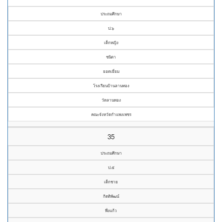
ประถมศึกษา
ป.๖
เด็กหญิง
ชนิตา
ยอดเยี่ยม
โรงเรียนบ้านลานทอง
วัดลานทอง
คณะจังหวัดกำแพงเพชร
35
ประถมศึกษา
ป.๕
เด็กชาย
กิตติพัฒน์
พึ่งแก้ว