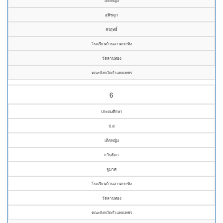
เด็กหญิง
สุพิชญา
สรฤทธิ์
โรงเรียนบ้านลานกระทิง
วัดลานทอง
คณะจังหวัดกำแพงเพชร
6
ประถมศึกษา
ป.๔
เด็กหญิง
กวินธิดา
จูมาศ
โรงเรียนบ้านลานกระทิง
วัดลานทอง
คณะจังหวัดกำแพงเพชร