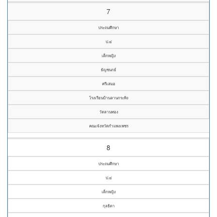
7
ประถมศึกษา
ป.๔
เด็กหญิง
ธัญชนกย์
ศรีเสมอ
โรงเรียนบ้านลานกระทิง
วัดลานทอง
คณะจังหวัดกำแพงเพชร
8
ประถมศึกษา
ป.๔
เด็กหญิง
กุลธิดา