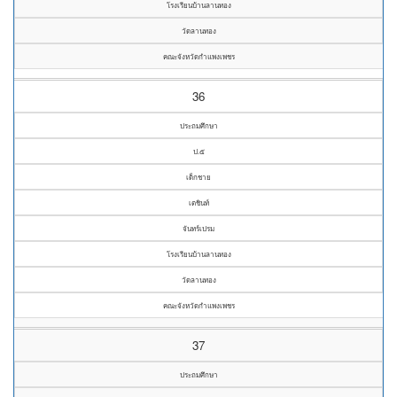
โรงเรียนบ้านลานทอง
วัดลานทอง
คณะจังหวัดกำแพงเพชร
36
ประถมศึกษา
ป.๕
เด็กชาย
เตชินท์
จันทร์เปรม
โรงเรียนบ้านลานทอง
วัดลานทอง
คณะจังหวัดกำแพงเพชร
37
ประถมศึกษา