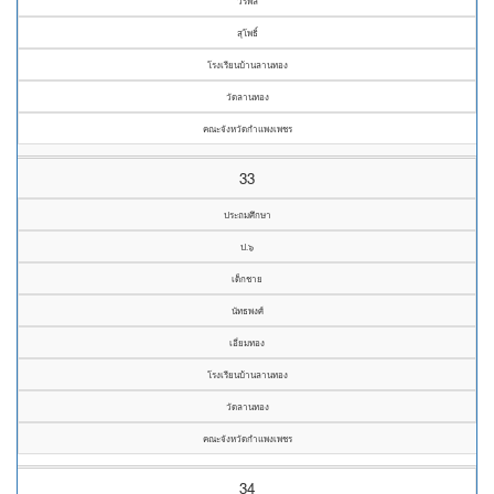
วรพล
สุโพธิ์
โรงเรียนบ้านลานทอง
วัดลานทอง
คณะจังหวัดกำแพงเพชร
33
ประถมศึกษา
ป.๖
เด็กชาย
นัทธพงศ์
เอี่ยมทอง
โรงเรียนบ้านลานทอง
วัดลานทอง
คณะจังหวัดกำแพงเพชร
34