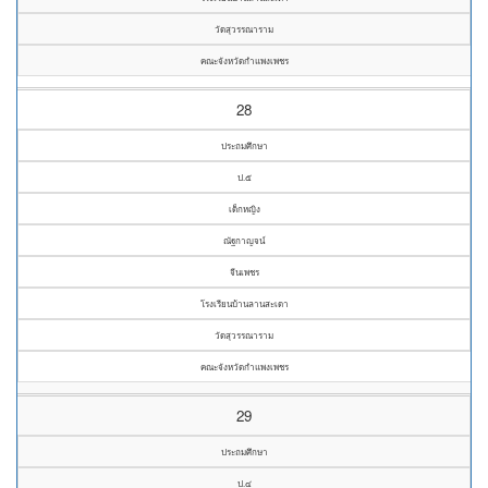
วัดสุวรรณาราม
คณะจังหวัดกำแพงเพชร
28
ประถมศึกษา
ป.๕
เด็กหญิง
ณัฐกาญจน์
จีนเพชร
โรงเรียนบ้านลานสะเดา
วัดสุวรรณาราม
คณะจังหวัดกำแพงเพชร
29
ประถมศึกษา
ป.๔