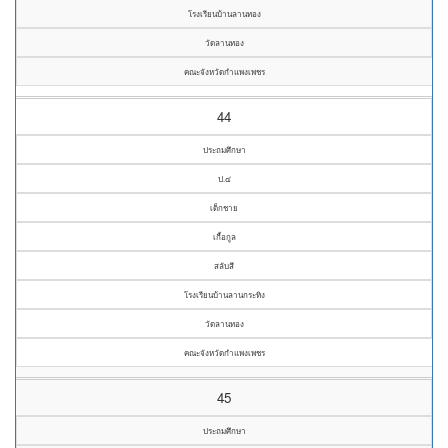
โรงเรียนบ้านลานทอง
วัดลานทอง
คณะจังหวัดกำแพงเพชร
44
ประถมศึกษา
ป.๔
เด็กชาย
เกื้อกูล
สลับสี
โรงเรียนบ้านลานกระทิง
วัดลานทอง
คณะจังหวัดกำแพงเพชร
45
ประถมศึกษา