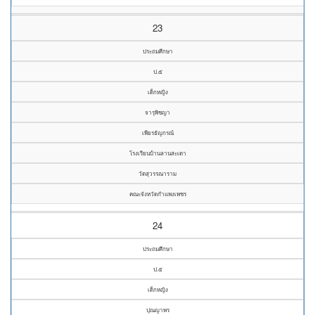
23
ประถมศึกษา
ป.๕
เด็กหญิง
จารุพิชญา
เพียรธัญกรณ์
โรงเรียนบ้านลานสะเดา
วัดสุวรรณาราม
คณะจังหวัดกำแพงเพชร
24
ประถมศึกษา
ป.๕
เด็กหญิง
ปุณญาพร