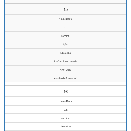
15
ประถมศึกษา
ป.๔
เด็กชาย
ณัฐธิดา
แตงต้นเถา
โรงเรียนบ้านลานกระทิง
วัดลานทอง
คณะจังหวัดกำแพงเพชร
16
ประถมศึกษา
ป.๕
เด็กชาย
นันทนศักดิ์