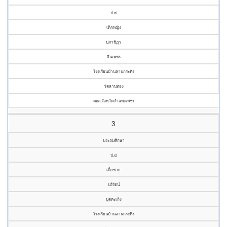
ป.๔
เด็กหญิง
ปภาชิฏา
จีนเพชร
โรงเรียนบ้านลานกระทิง
วัดลานทอง
คณะจังหวัดกำแพงเพชร
3
ประถมศึกษา
ป.๔
เด็กชาย
นรีรัตน์
บุตตะเกิง
โรงเรียนบ้านลานกระทิง