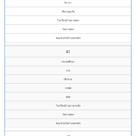
จิราภา
เผือกบุญเกิด
โรงเรียนบ้านลานทอง
วัดลานทอง
คณะจังหวัดกำแพงเพชร
41
ประถมศึกษา
ป.๕
เด็กชาย
กรณิศ
สุพล
โรงเรียนบ้านลานกระทิง
วัดลานทอง
คณะจังหวัดกำแพงเพชร