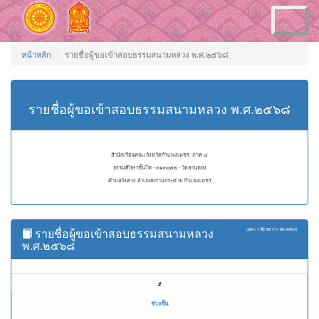
Toggle
navigation
หน้าหลัก
รายชื่อผู้ขอเข้าสอบธรรมสนามหลวง พ.ศ.๒๕๖๘
รายชื่อผู้ขอเข้าสอบธรรมสนามหลวง พ.ศ.๒๕๖๘
สำนักเรียนคณะจังหวัดกำแพงเพชร ภาค ๔
ธรรมศึกษาชั้นโท - ๓๑๓๐๗๒ - วัดลานทอง
ตำบลวังควง อำเภอพรานกระต่าย กำแพงเพชร
รายชื่อผู้ขอเข้าสอบธรรมสนามหลวง
แสดง
1 ถึง 50
จาก
56
ผลลัพธ์
พ.ศ.๒๕๖๘
#
ช่วงชั้น