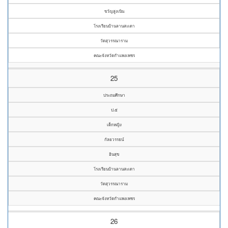
ขวัญสูงเนิน
โรงเรียนบ้านลานสะเดา
วัดสุวรรณาราม
คณะจังหวัดกำแพงเพชร
25
ประถมศึกษา
ป.๕
เด็กหญิง
กัลยวรรธน์
อินสุข
โรงเรียนบ้านลานสะเดา
วัดสุวรรณาราม
คณะจังหวัดกำแพงเพชร
26