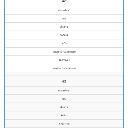
42
ประถมศึกษา
ป.๕
เด็กชาย
กิตติศักดิ์
จันโท
โรงเรียนบ้านลานกระทิง
วัดลานทอง
คณะจังหวัดกำแพงเพชร
43
ประถมศึกษา
ป.๖
เด็กชาย
สิทธิกร
พงษ์สาเทศ