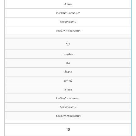
คำแพง
โรงเรียนบ้านลานสะเดา
วัดสุวรรณาราม
คณะจังหวัดกำแพงเพชร
17
ประถมศึกษา
ป.๕
เด็กชาย
ศุภวิทญ์
สายตา
โรงเรียนบ้านลานสะเดา
วัดสุวรรณาราม
คณะจังหวัดกำแพงเพชร
18