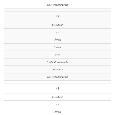
คณะจังหวัดกำแพงเพชร
47
ประถมศึกษา
ป.๔
เด็กชาย
ไชยภพ
นากา
โรงเรียนบ้านลานกระทิง
วัดลานทอง
คณะจังหวัดกำแพงเพชร
48
ประถมศึกษา
ป.๔
เด็กชาย