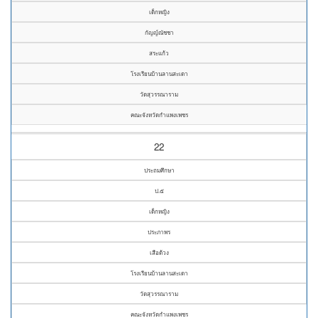
เด็กหญิง
กัญญ์ณัชชา
สระแก้ว
โรงเรียนบ้านลานสะเดา
วัดสุวรรณาราม
คณะจังหวัดกำแพงเพชร
22
ประถมศึกษา
ป.๕
เด็กหญิง
ประภาพร
เสือด้วง
โรงเรียนบ้านลานสะเดา
วัดสุวรรณาราม
คณะจังหวัดกำแพงเพชร