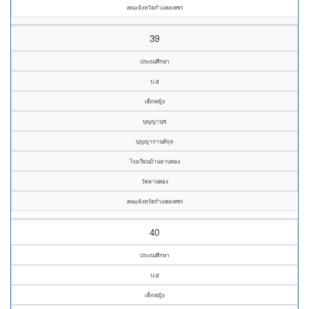
คณะจังหวัดกำแพงเพชร
39
ประถมศึกษา
ป.๕
เด็กหญิง
บุญญานุช
บุญญากานต์กุล
โรงเรียนบ้านลานทอง
วัดลานทอง
คณะจังหวัดกำแพงเพชร
40
ประถมศึกษา
ป.๕
เด็กหญิง