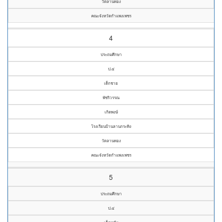
วัดลานทอง
คณะจังหวัดกำแพงเพชร
4
ประถมศึกษา
ป.๔
เด็กชาย
พัชริวรรณ
เกิดพงษ์
โรงเรียนบ้านลานกระทิง
วัดลานทอง
คณะจังหวัดกำแพงเพชร
5
ประถมศึกษา
ป.๔