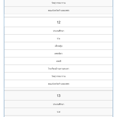
วัดสุวรรณาราม
คณะจังหวัดกำแพงเพชร
12
ประถมศึกษา
ป.๖
เด็กหญิง
เพชรธิดา
แพงมี
โรงเรียนบ้านลานสะเดา
วัดสุวรรณาราม
คณะจังหวัดกำแพงเพชร
13
ประถมศึกษา
ป.๕