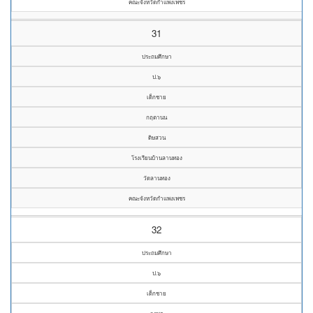
คณะจังหวัดกำแพงเพชร
31
ประถมศึกษา
ป.๖
เด็กชาย
กฤตานน
ดิษสวน
โรงเรียนบ้านลานทอง
วัดลานทอง
คณะจังหวัดกำแพงเพชร
32
ประถมศึกษา
ป.๖
เด็กชาย