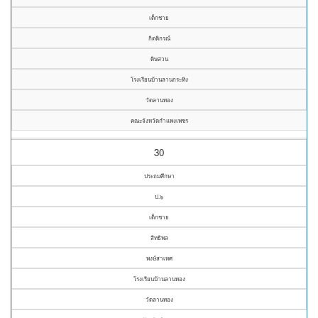
เด็กชาย
กิตติกรณ์
ดิษสวน
โรงเรียนบ้านลานกระทิง
วัดลานทอง
คณะจังหวัดกำแพงเพชร
30
ประถมศึกษา
ป.๖
เด็กชาย
สิทธิพล
พงษ์สาเทศ
โรงเรียนบ้านลานทอง
วัดลานทอง