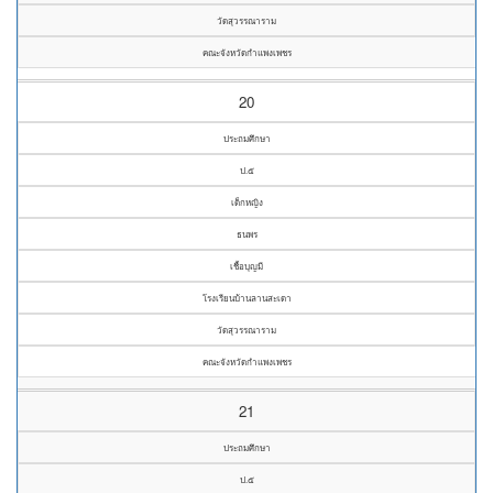
วัดสุวรรณาราม
คณะจังหวัดกำแพงเพชร
20
ประถมศึกษา
ป.๕
เด็กหญิง
ธนพร
เชื้อบุญมี
โรงเรียนบ้านลานสะเดา
วัดสุวรรณาราม
คณะจังหวัดกำแพงเพชร
21
ประถมศึกษา
ป.๕