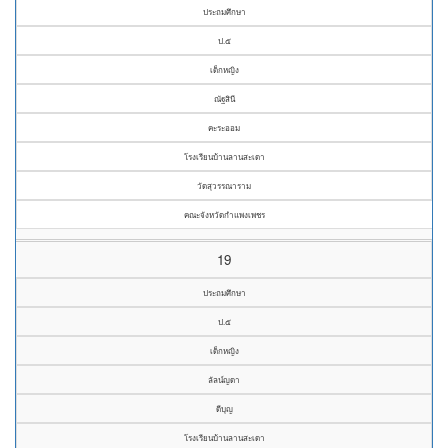
ประถมศึกษา
ป.๕
เด็กหญิง
ณัฐสินี
คะระออม
โรงเรียนบ้านลานสะเดา
วัดสุวรรณาราม
คณะจังหวัดกำแพงเพชร
19
ประถมศึกษา
ป.๕
เด็กหญิง
ลัลน์ญดา
ดีบุญ
โรงเรียนบ้านลานสะเดา