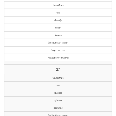
ประถมศึกษา
ป.๕
เด็กหญิง
ณัฐนิชา
พวงทอง
โรงเรียนบ้านลานสะเดา
วัดสุวรรณาราม
คณะจังหวัดกำแพงเพชร
27
ประถมศึกษา
ป.๕
เด็กหญิง
สุภัทรตา
สุขสัมพันธ์
โรงเรียนบ้านลานสะเดา