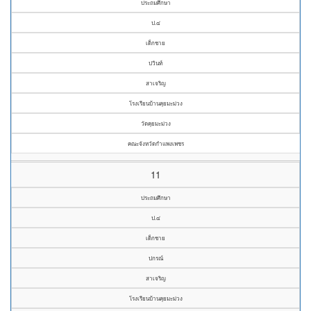
ประถมศึกษา
ป.๔
เด็กชาย
ปวินท์
สาเจริญ
โรงเรียนบ้านคุยมะม่วง
วัดคุยมะม่วง
คณะจังหวัดกำแพงเพชร
11
ประถมศึกษา
ป.๔
เด็กชาย
ปกรณ์
สาเจริญ
โรงเรียนบ้านคุยมะม่วง