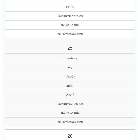
ปรีเปรม
โรงเรียนเทศบาลช่องลม
วัดบึงพระนางทอง
คณะจังหวัดกำแพงเพชร
25
ประถมศึกษา
ป.๖
เด็กหญิง
เอมมิกา
ยุระยาติ
โรงเรียนเทศบาลช่องลม
วัดบึงพระนางทอง
คณะจังหวัดกำแพงเพชร
26