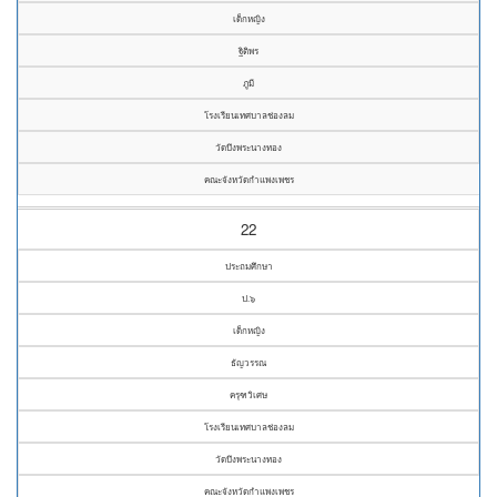
เด็กหญิง
ฐิติพร
ภูมี
โรงเรียนเทศบาลช่องลม
วัดบึงพระนางทอง
คณะจังหวัดกำแพงเพชร
22
ประถมศึกษา
ป.๖
เด็กหญิง
ธัญวรรณ
ครุฑวิเศษ
โรงเรียนเทศบาลช่องลม
วัดบึงพระนางทอง
คณะจังหวัดกำแพงเพชร