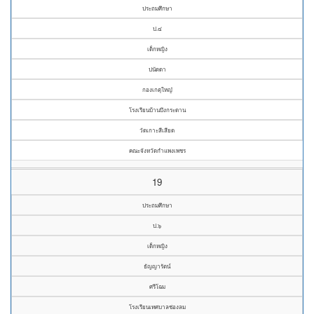
ประถมศึกษา
ป.๔
เด็กหญิง
ปนัดดา
กองเกตุใหญ๋
โรงเรียนบ้านบึงกระดาน
วัดเกาะสีเสียด
คณะจังหวัดกำแพงเพชร
19
ประถมศึกษา
ป.๖
เด็กหญิง
ธัญญารัตน์
ศรีโฉม
โรงเรียนเทศบาลช่องลม