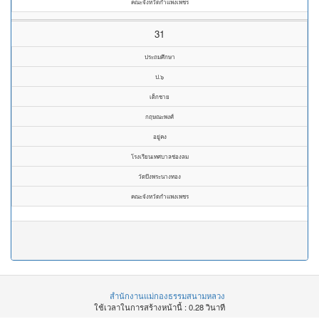
คณะจังหวัดกำแพงเพชร
31
ประถมศึกษา
ป.๖
เด็กชาย
กฤษณะพงศ์
อยู่คง
โรงเรียนเทศบาลช่องลม
วัดบึงพระนางทอง
คณะจังหวัดกำแพงเพชร
สำนักงานแม่กองธรรมสนามหลวง
ใช้เวลาในการสร้างหน้านี้ : 0.28 วินาที