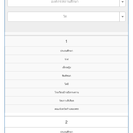
องค์กร/สถานศึกษา
วัด
1
ประถมศึกษา
ป.๔
เด็กหญิง
พิมพ์ชนก
โตมี
โรงเรียนบ้านบึงกระดาน
วัดเกาะสีเสียด
คณะจังหวัดกำแพงเพชร
2
ประถมศึกษา