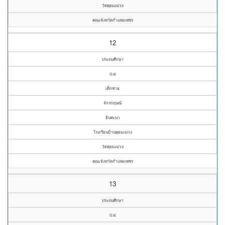
วัดคุยมะม่วง
คณะจังหวัดกำแพงเพชร
12
ประถมศึกษา
ป.๔
เด็กชาย
จักรกฤษณ์
อินทะนา
โรงเรียนบ้านคุยมะม่วง
วัดคุยมะม่วง
คณะจังหวัดกำแพงเพชร
13
ประถมศึกษา
ป.๔