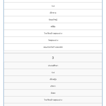
ป.๔
เด็กชาย
ปัณณวิชญ์
หมีคุ้ม
โรงเรียนบ้านคุยมะม่วง
วัดคุยมะม่วง
คณะจังหวัดกำแพงเพชร
3
ประถมศึกษา
ป.๔
เด็กหญิง
อริสรา
มั่นคง
โรงเรียนบ้านคุยมะม่วง