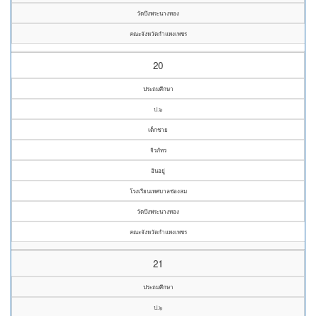
วัดบึงพระนางทอง
คณะจังหวัดกำแพงเพชร
20
ประถมศึกษา
ป.๖
เด็กชาย
จิรภัทร
อินอยู่
โรงเรียนเทศบาลช่องลม
วัดบึงพระนางทอง
คณะจังหวัดกำแพงเพชร
21
ประถมศึกษา
ป.๖