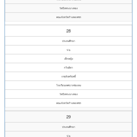
วัดบึงพระนางทอง
คณะจังหวัดกำแพงเพชร
28
ประถมศึกษา
ป.๖
เด็กหญิง
กวินธิดา
เกตุจันทร์ฤทธิ์
โรงเรียนเทศบาลช่องลม
วัดบึงพระนางทอง
คณะจังหวัดกำแพงเพชร
29
ประถมศึกษา
ป.๖