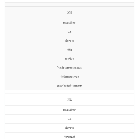
23
ประถมศึกษา
ป.๖
เด็กชาย
พิชัย
มาเขียว
โรงเรียนเทศบาลช่องลม
วัดบึงพระนางทอง
คณะจังหวัดกำแพงเพชร
24
ประถมศึกษา
ป.๖
เด็กชาย
รัชชานนท์