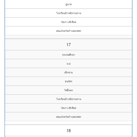
อู่นาท
โรงเรียนบ้านบึงกระดาน
วัดเกาะสีเสียด
คณะจังหวัดกำแพงเพชร
17
ประถมศึกษา
ป.๔
เด็กชาย
ธนภัทร
โพธิ์แตง
โรงเรียนบ้านบึงกระดาน
วัดเกาะสีเสียด
คณะจังหวัดกำแพงเพชร
18