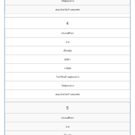
วัดคุยมะม่วง
คณะจังหวัดกำแพงเพชร
4
ประถมศึกษา
ป.๔
เด็กหญิง
สุณิสา
เกตุทุม
โรงเรียนบ้านคุยมะม่วง
วัดคุยมะม่วง
คณะจังหวัดกำแพงเพชร
5
ประถมศึกษา
ป.๔