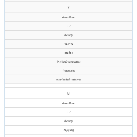
7
ประถมศึกษา
ป.๔
เด็กหญิง
นิลาวัณ
อินเลี้ยง
โรงเรียนบ้านคุยมะม่วง
วัดคุยมะม่วง
คณะจังหวัดกำแพงเพชร
8
ประถมศึกษา
ป.๔
เด็กหญิง
กัญญานัฐ