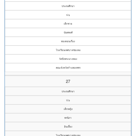
ประถมศึกษา
ป.๖
เด็กชาย
นันทพงศ์
ทองดอนเกื่อง
โรงเรียนเทศบาลช่องลม
วัดบึงพระนางทอง
คณะจังหวัดกำแพงเพชร
27
ประถมศึกษา
ป.๖
เด็กหญิง
พรนิภา
อินเลี้ยง
โรงเรียนเทศบาลช่องลม