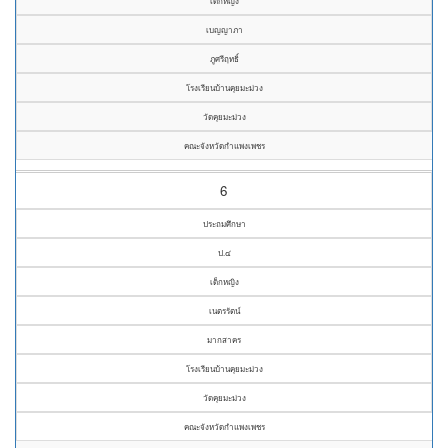
เด็กหญิง
เบญญาภา
ภูศรีฤทธิ์
โรงเรียนบ้านคุยมะม่วง
วัดคุยมะม่วง
คณะจังหวัดกำแพงเพชร
6
ประถมศึกษา
ป.๔
เด็กหญิง
เนตรรัตน์
มากสาคร
โรงเรียนบ้านคุยมะม่วง
วัดคุยมะม่วง
คณะจังหวัดกำแพงเพชร