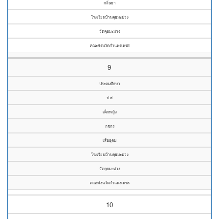
กลิ่นยา
โรงเรียนบ้านคุยมะม่วง
วัดคุยมะม่วง
คณะจังหวัดกำแพงเพชร
9
ประถมศึกษา
ป.๔
เด็กหญิง
กชกร
เสืออุดม
โรงเรียนบ้านคุยมะม่วง
วัดคุยมะม่วง
คณะจังหวัดกำแพงเพชร
10