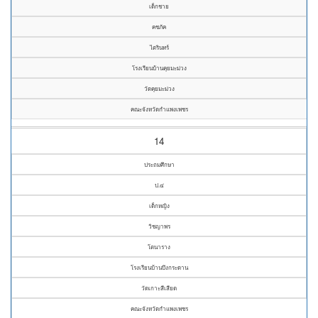
เด็กชาย
คชภัค
ไตรินทร์
โรงเรียนบ้านคุยมะม่วง
วัดคุยมะม่วง
คณะจังหวัดกำแพงเพชร
14
ประถมศึกษา
ป.๔
เด็กหญิง
วิชญาพร
โตนาราง
โรงเรียนบ้านบึงกระดาน
วัดเกาะสีเสียด
คณะจังหวัดกำแพงเพชร