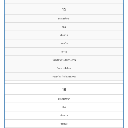
15
ประถมศึกษา
ป.๔
เด็กชาย
อนาวิล
ถาวร
โรงเรียนบ้านบึงกระดาน
วัดเกาะสีเสียด
คณะจังหวัดกำแพงเพชร
16
ประถมศึกษา
ป.๔
เด็กชาย
ชนชนะ