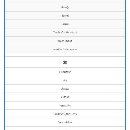
เด็กหญิง
ฐิติรัตน์
เจนจบ
โรงเรียนบ้านบึงกระดาน
วัดเกาะสีเสียด
คณะจังหวัดกำแพงเพชร
30
ประถมศึกษา
ป.๖
เด็กหญิง
พัชรีรัชต์
คงประเสริฐ
โรงเรียนบ้านบึงกระดาน
วัดเกาะสีเสียด