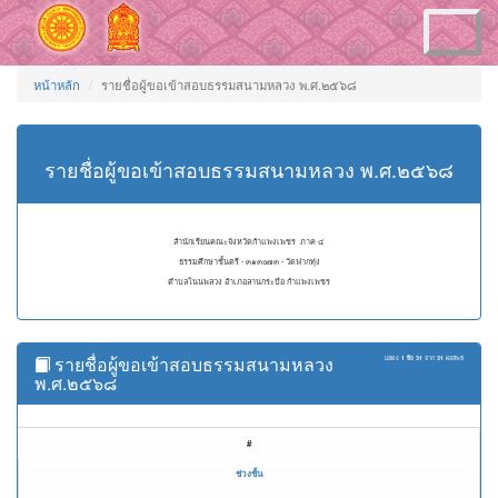
Toggle
navigation
หน้าหลัก
รายชื่อผู้ขอเข้าสอบธรรมสนามหลวง พ.ศ.๒๕๖๘
รายชื่อผู้ขอเข้าสอบธรรมสนามหลวง พ.ศ.๒๕๖๘
สำนักเรียนคณะจังหวัดกำแพงเพชร ภาค ๔
ธรรมศึกษาชั้นตรี - ๓๑๓๐๗๓ - วัดฟากทุ่ง
ตำบลโนนพลวง อำเภอลานกระบือ กำแพงเพชร
รายชื่อผู้ขอเข้าสอบธรรมสนามหลวง
แสดง
1 ถึง 31
จาก
31
ผลลัพธ์
พ.ศ.๒๕๖๘
#
ช่วงชั้น