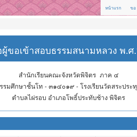
หน้าแรก
ขอ
่อผู้ขอเข้าสอบธรรมสนามหลวง พ.
สำนักเรียนคณะจังหวัดพิจิตร ภาค ๔
รรมศึกษาชั้นโท - ๓๑๔๐๑๙ - โรงเรียนวัดสระประท
ตำบลไผ่รอบ อำเภอโพธิ์ประทับช้าง พิจิตร