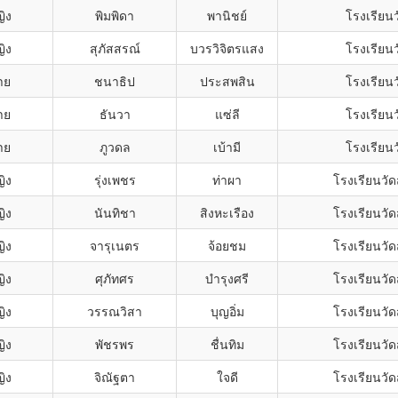
ิง
พิมพิดา
พานิชย์
โรงเรียนว
ิง
สุภัสสรณ์
บวรวิจิตรแสง
โรงเรียนว
าย
ชนาธิป
ประสพสิน
โรงเรียนว
าย
ธันวา
แซ่ลี
โรงเรียนว
าย
ภูวดล
เบ้ามี
โรงเรียนว
ิง
รุ่งเพชร
ท่าผา
โรงเรียนวั
ิง
นันทิชา
สิงหะเรือง
โรงเรียนวั
ิง
จารุเนตร
จ้อยชม
โรงเรียนวั
ิง
ศุภัทศร
บำรุงศรี
โรงเรียนวั
ิง
วรรณวิสา
บุญอิ่ม
โรงเรียนวั
ิง
พัชรพร
ชื่นทิม
โรงเรียนวั
ิง
จิณัฐตา
ใจดี
โรงเรียนวั