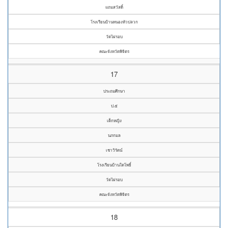
แถมสวัสดิ์
โรงเรียนบ้านหนองหัวปลวก
วัดไผ่รอบ
คณะจังหวัดพิจิตร
17
ประถมศึกษา
ป.๕
เด็กหญิง
นภกมล
เชาวิรัตน์
โรงเรียนบ้านใดโพธิ์
วัดไผ่รอบ
คณะจังหวัดพิจิตร
18