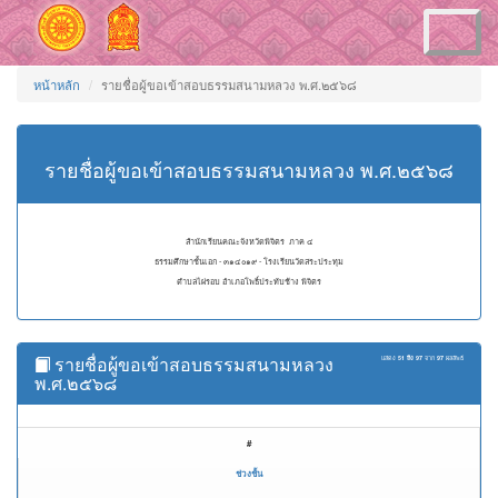
Toggle
navigation
หน้าหลัก
รายชื่อผู้ขอเข้าสอบธรรมสนามหลวง พ.ศ.๒๕๖๘
รายชื่อผู้ขอเข้าสอบธรรมสนามหลวง พ.ศ.๒๕๖๘
สำนักเรียนคณะจังหวัดพิจิตร ภาค ๔
ธรรมศึกษาชั้นเอก - ๓๑๔๐๑๙ - โรงเรียนวัดสระประทุม
ตำบลไผ่รอบ อำเภอโพธิ์ประทับช้าง พิจิตร
รายชื่อผู้ขอเข้าสอบธรรมสนามหลวง
แสดง
51 ถึง 97
จาก
97
ผลลัพธ์
พ.ศ.๒๕๖๘
#
ช่วงชั้น