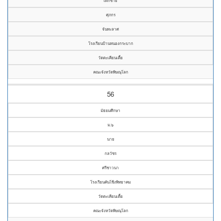
เด็กชาย
ศุภกร
จันทะลาศ
โรงเรียนบ้านหนองกระบาก
วัดตะเคียนเตี้ย
คณะจังหวัดพิษณุโลก
56
มัธยมศึกษา
ม.๖
นาย
กลวัชร
ศรีชาวนา
โรงเรียนคันโช้งพิทยาคม
วัดตะเคียนเตี้ย
คณะจังหวัดพิษณุโลก