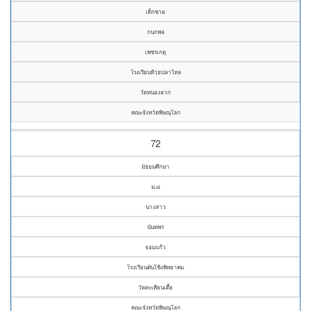
เด็กชาย
กนกพล
เพชรเกตุ
โรงเรียนห้วยปลาไหล
วัดหนองลวก
คณะจังหวัดพิษณุโลก
72
มัธยมศึกษา
ม.๔
นางสาว
นันทพร
จอมแก้ว
โรงเรียนคันโช้งพิทยาคม
วัดตะเคียนเตี้ย
คณะจังหวัดพิษณุโลก