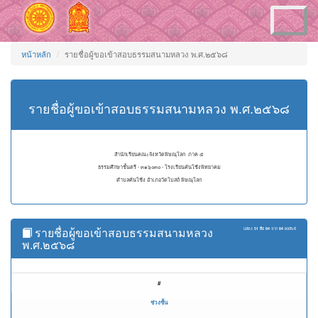
Toggle
navigation
หน้าหลัก
รายชื่อผู้ขอเข้าสอบธรรมสนามหลวง พ.ศ.๒๕๖๘
รายชื่อผู้ขอเข้าสอบธรรมสนามหลวง พ.ศ.๒๕๖๘
สำนักเรียนคณะจังหวัดพิษณุโลก ภาค ๕
ธรรมศึกษาชั้นตรี - ๓๑๖๐๓๐ - โรงเรียนคันโช้งพิทยาคม
ตำบลคันโช้ง อำเภอวัดโบสถ์ พิษณุโลก
รายชื่อผู้ขอเข้าสอบธรรมสนามหลวง
แสดง
51 ถึง 84
จาก
84
ผลลัพธ์
พ.ศ.๒๕๖๘
#
ช่วงชั้น