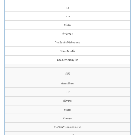
ม.๖
นาย
ชโนดม
คำบัวทอง
โรงเรียนคันโช้งพิทยาคม
วัดตะเคียนเตี้ย
คณะจังหวัดพิษณุโลก
53
ประถมศึกษา
ป.๕
เด็กชาย
ชนะพล
จันทะคุณ
โรงเรียนบ้านหนองกระบาก