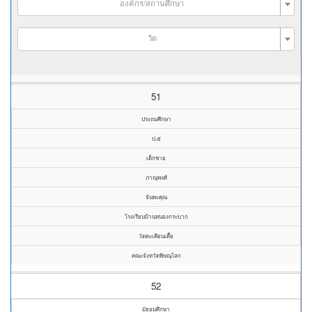
องค์กร/สถานศึกษา
วัด
51
ประถมศึกษา
ป.๕
เด็กชาย
ภาณุพงศ์
จันทะคุณ
โรงเรียนบ้านหนองกระบาก
วัดตะเคียนเตี้ย
คณะจังหวัดพิษณุโลก
52
มัธยมศึกษา