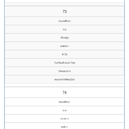
73
ประถมศึกษา
ป.๖
เด็กหญิง
มนต์นภา
คำใส
โรงเรียนห้วยปลาไหล
วัดหนองลวก
คณะจังหวัดพิษณุโลก
74
มัธยมศึกษา
ม.๔
นางสาว
พรทิวา