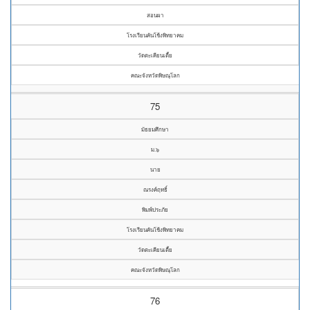
สอนผา
โรงเรียนคันโช้งพิทยาคม
วัดตะเคียนเตี้ย
คณะจังหวัดพิษณุโลก
75
มัธยมศึกษา
ม.๖
นาย
ณรงค์ฤทธิ์
พิมพ์ประภัย
โรงเรียนคันโช้งพิทยาคม
วัดตะเคียนเตี้ย
คณะจังหวัดพิษณุโลก
76