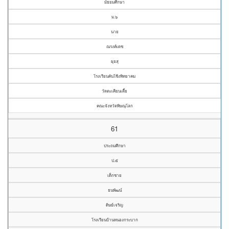
มัธยมศึกษา
ม.๖
นาย
ณรงค์เดช
ผุยสุ
โรงเรียนคันโช้งพิทยาคม
วัดตะเคียนเตี้ย
คณะจังหวัดพิษณุโลก
61
ประถมศึกษา
ป.๕
เด็กชาย
ธนพัฒน์
ดิษย์เจริญ
โรงเรียนบ้านหนองกระบาก