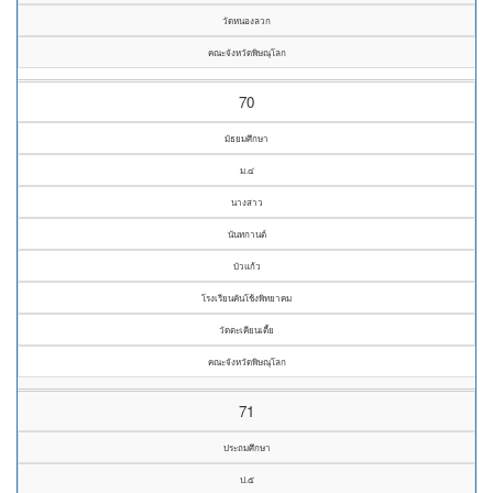
วัดหนองลวก
คณะจังหวัดพิษณุโลก
70
มัธยมศึกษา
ม.๔
นางสาว
นันทกานต์
บัวแก้ว
โรงเรียนคันโช้งพิทยาคม
วัดตะเคียนเตี้ย
คณะจังหวัดพิษณุโลก
71
ประถมศึกษา
ป.๕