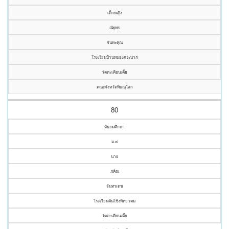
เด็กหญิง
ณัฐพร
จันทะคุณ
โรงเรียนบ้านหนองกระบาก
วัดตะเคียนเตี้ย
คณะจังหวัดพิษณุโลก
80
มัธยมศึกษา
ม.๔
นาย
ภคิณ
จันทรเดช
โรงเรียนคันโช้งพิทยาคม
วัดตะเคียนเตี้ย