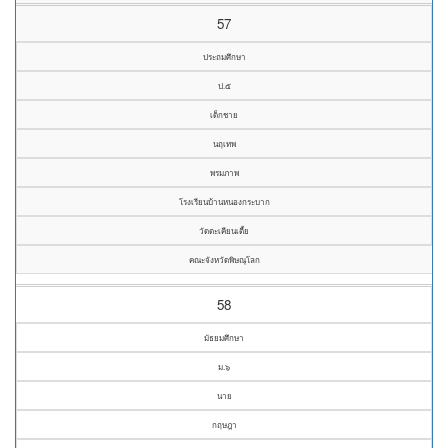
57
ประถมศึกษา
ป.๕
เด็กชาย
นฤเทพ
พรมภาพ
โรงเรียนบ้านหนองกระบาก
วัดตะเคียนเตี้ย
คณะจังหวัดพิษณุโลก
58
มัธยมศึกษา
ม.๖
นาย
กฤษฎา