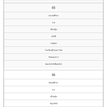
65
ประถมศึกษา
ป.๕
เด็กหญิง
อภิรดี
เกตุทอง
โรงเรียนห้วยปลาไหล
วัดหนองลวก
คณะจังหวัดพิษณุโลก
66
มัธยมศึกษา
ม.๓
เด็กหญิง
ปัญจรัตน์