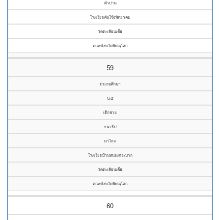
คำปาน
โรงเรียนคันโช้งพิทยาคม
วัดตะเคียนเตี้ย
คณะจังหวัดพิษณุโลก
59
ประถมศึกษา
ป.๕
เด็กชาย
ธนาธิป
มาไกล
โรงเรียนบ้านหนองกระบาก
วัดตะเคียนเตี้ย
คณะจังหวัดพิษณุโลก
60