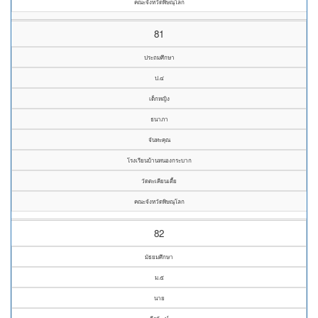
คณะจังหวัดพิษณุโลก
81
ประถมศึกษา
ป.๔
เด็กหญิง
ธนาภา
จันทะคุณ
โรงเรียนบ้านหนองกระบาก
วัดตะเคียนเตี้ย
คณะจังหวัดพิษณุโลก
82
มัธยมศึกษา
ม.๕
นาย