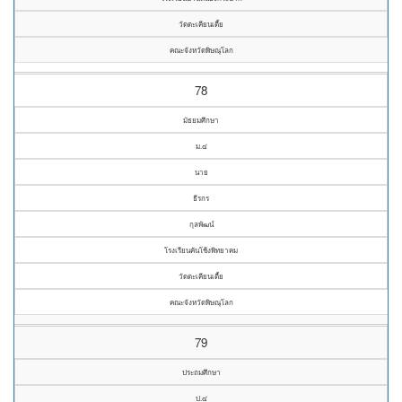
วัดตะเคียนเตี้ย
คณะจังหวัดพิษณุโลก
78
มัธยมศึกษา
ม.๔
นาย
ธีรกร
กุลพัฒน์
โรงเรียนคันโช้งพิทยาคม
วัดตะเคียนเตี้ย
คณะจังหวัดพิษณุโลก
79
ประถมศึกษา
ป.๔