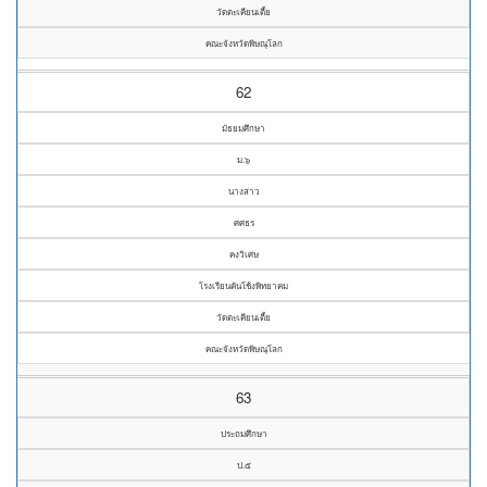
วัดตะเคียนเตี้ย
คณะจังหวัดพิษณุโลก
62
มัธยมศึกษา
ม.๖
นางสาว
ศศธร
คงวิเศษ
โรงเรียนคันโช้งพิทยาคม
วัดตะเคียนเตี้ย
คณะจังหวัดพิษณุโลก
63
ประถมศึกษา
ป.๕