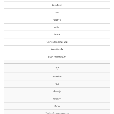
มัธยมศึกษา
ม.๔
นางสาว
ชลธิชา
ตุ้ยพิมพ์
โรงเรียนคันโช้งพิทยาคม
วัดตะเคียนเตี้ย
คณะจังหวัดพิษณุโลก
77
ประถมศึกษา
ป.๔
เด็กหญิง
ศศิประภา
สีนาค
โรงเรียนบ้านหนองกระบาก