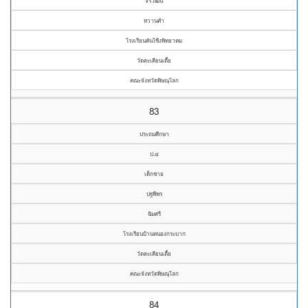
จีรวัฒน์
หวานคำ
โรงเรียนคันโช้งพิทยาคม
วัดตะเคียนเตี้ย
คณะจังหวัดพิษณุโลก
83
ประถมศึกษา
ป.๔
เด็กชาย
ปฐพีพร
ฉิมศรี
โรงเรียนบ้านหนองกระบาก
วัดตะเคียนเตี้ย
คณะจังหวัดพิษณุโลก
84