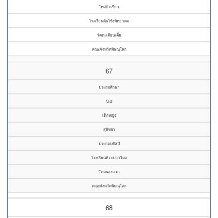
ใหม่บัวเขียว
โรงเรียนคันโช้งพิทยาคม
วัดตะเคียนเตี้ย
คณะจังหวัดพิษณุโลก
67
ประถมศึกษา
ป.๕
เด็กหญิง
สุพิชชา
ประกอบศิลป์
โรงเรียนห้วยปลาไหล
วัดหนองลวก
คณะจังหวัดพิษณุโลก
68