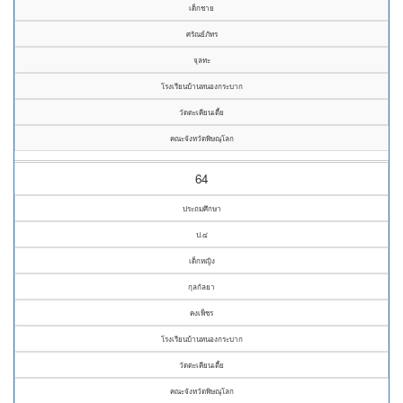
เด็กชาย
ศรัณย์ภัทร
จุลทะ
โรงเรียนบ้านหนองกระบาก
วัดตะเคียนเตี้ย
คณะจังหวัดพิษณุโลก
64
ประถมศึกษา
ป.๔
เด็กหญิง
กุลกัลยา
คงเพ็ชร
โรงเรียนบ้านหนองกระบาก
วัดตะเคียนเตี้ย
คณะจังหวัดพิษณุโลก