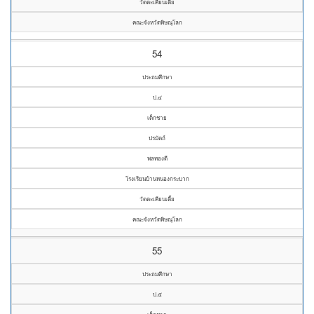
วัดตะเคียนเตี้ย
คณะจังหวัดพิษณุโลก
54
ประถมศึกษา
ป.๔
เด็กชาย
ปรมัตถ์
พลทองดี
โรงเรียนบ้านหนองกระบาก
วัดตะเคียนเตี้ย
คณะจังหวัดพิษณุโลก
55
ประถมศึกษา
ป.๕