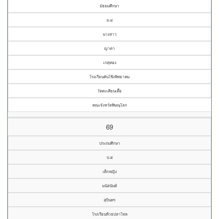
มัธยมศึกษา
ม.๔
นางสาว
ญาตา
เกตุทอง
โรงเรียนคันโช้งพิทยาคม
วัดตะเคียนเตี้ย
คณะจังหวัดพิษณุโลก
69
ประถมศึกษา
ป.๕
เด็กหญิง
มนัสนันท์
สุบินทร
โรงเรียนห้วยปลาไหล