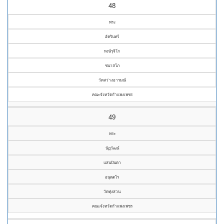
48
พระ
อัครินทร์
หงษ์รุจิโก
ชนาสโภ
วัดสว่างอารมณ์
คณะจังหวัดกำแพงเพชร
49
พระ
นัฏวัฒน์
แสนปันตา
อนุตฺตโร
วัดทุ่งสวน
คณะจังหวัดกำแพงเพชร