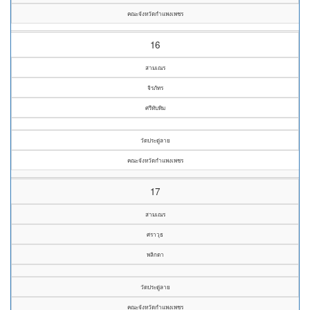
คณะจังหวัดกำแพงเพชร
16
สามเณร
จิรภัทร
ศรีทับทิม
วัดประดู่ลาย
คณะจังหวัดกำแพงเพชร
17
สามเณร
ศราวุธ
พลิกดา
วัดประดู่ลาย
คณะจังหวัดกำแพงเพชร