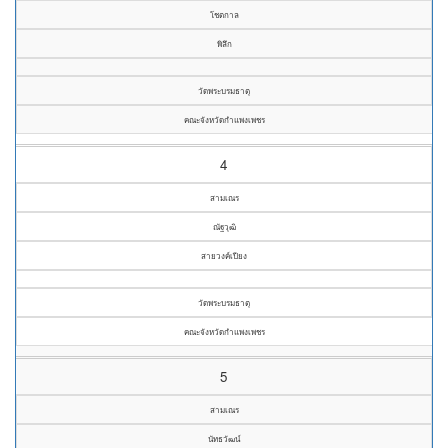
โชตกาล
พิลึก
วัดพระบรมธาตุ
คณะจังหวัดกำแพงเพชร
4
สามเณร
ณัฐวุฒิ
สายวงค์เปียง
วัดพระบรมธาตุ
คณะจังหวัดกำแพงเพชร
5
สามเณร
นัทธวัฒน์