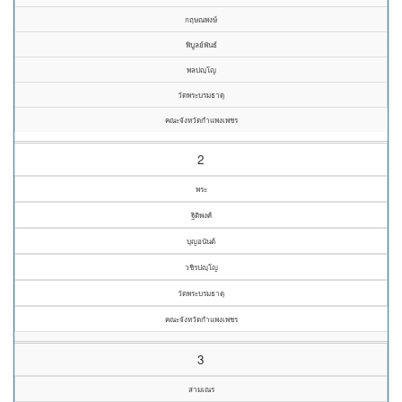
กฤษณพงษ์
พิบูลย์พันธ์
พลปญฺโญ
วัดพระบรมธาตุ
คณะจังหวัดกำแพงเพชร
2
พระ
ฐิติพงศ์
บุญอนันต์
วชิรปญฺโญ
วัดพระบรมธาตุ
คณะจังหวัดกำแพงเพชร
3
สามเณร