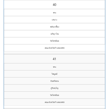
40
พระ
เสนาะ
พลับเกลี้ยง
อภิญาโณ
วัดไทรย้อย
คณะจังหวัดกำแพงเพชร
41
พระ
ไพบูลย์
จันทร์สอน
ภูริปญฺโญ
วัดไทรย้อย
คณะจังหวัดกำแพงเพชร