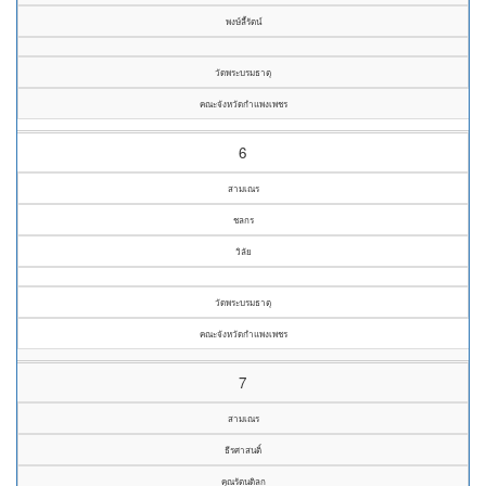
พงษ์ลี้รัตน์
วัดพระบรมธาตุ
คณะจังหวัดกำแพงเพชร
6
สามเณร
ชลกร
วิลัย
วัดพระบรมธาตุ
คณะจังหวัดกำแพงเพชร
7
สามเณร
ธีรศาสนติ์
คุณรัตนดิลก