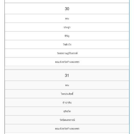
30
พระ
ประยูร
หิรัญ
โชติวโร
วัดสหราษฎร์รังสรรค์
คณะจังหวัดกำแพงเพชร
31
พระ
ไพรประสิทธิ์
จำปาดิบ
สุจิตฺโต
วัดนิคมสหกรณ์
คณะจังหวัดกำแพงเพชร