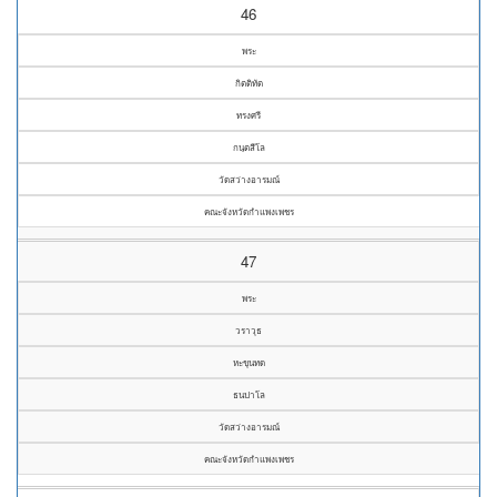
46
พระ
กิตติทัต
ทรงศรี
กนฺตสีโล
วัดสว่างอารมณ์
คณะจังหวัดกำแพงเพชร
47
พระ
วราวุธ
หะขุนทด
ธนปาโล
วัดสว่างอารมณ์
คณะจังหวัดกำแพงเพชร