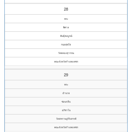
28
พระ
พิศาล
พันธุ์สมบูรณ์
กมฺมสุทฺโธ
วัดคลองสุวรรณ
คณะจังหวัดกำแพงเพชร
29
พระ
อำนวย
ซ่อนกลิ่น
อภิชาโน
วัดสหราษฎร์รังสรรค์
คณะจังหวัดกำแพงเพชร