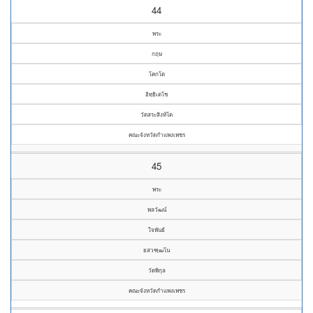
44
พระ
กฤษ
โคกโต
อิทฺธิเตโช
วัดสระสิงห์โต
คณะจังหวัดกำแพงเพชร
45
พระ
พลวัฒน์
ใจพันธ์
ยสวฑฺฒโน
วัดพิกุล
คณะจังหวัดกำแพงเพชร