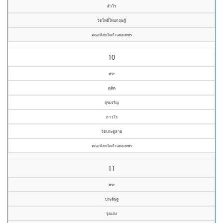
สํวโร
วัดโพธิ์ใหม่กฤษฎี
คณะจังหวัดกำแพงเพชร
10
พระ
ดุสิต
สุขเจริญ
ถาวโร
วัดประดู่ลาย
คณะจังหวัดกำแพงเพชร
11
พระ
ประดิษฐ
รุ่งแสง