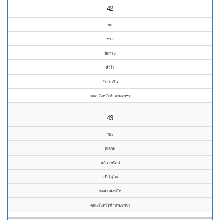
42
พระ
ชลอ
ขันทอง
สํวโร
วัดบ่อเงิน
คณะจังหวัดกำแพงเพชร
43
พระ
ณัตภพ
แก้วนพรัตน์
อภิปุณฺโณ
วัดสระสิงห์โต
คณะจังหวัดกำแพงเพชร