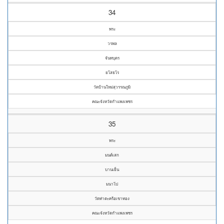
34
พระ
วรพล
จันทบุตร
ยโสธโร
วัดบ้านใหม่สุวรรณภูมิ
คณะจังหวัดกำแพงเพชร
35
พระ
มนต์เสก
บานเย็น
มนาโป
วัดท่าตะคร้อเขาทอง
คณะจังหวัดกำแพงเพชร