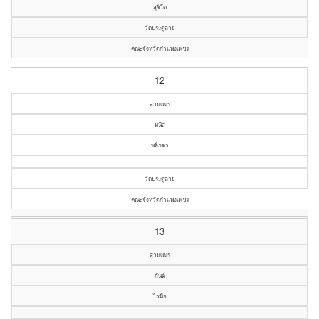
สุขิโต
วัดประดู่ลาย
คณะจังหวัดกำแพงเพชร
12
สามเณร
มนัส
พลิกดา
วัดประดู่ลาย
คณะจังหวัดกำแพงเพชร
13
สามเณร
กันต์
ไวมือ