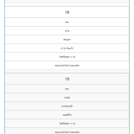
18
พระ
สวิธ
พลบุตร
อายุวฑฺฒโก
วัดศรีสุทธาวาส
คณะจังหวัดกำแพงเพชร
19
พระ
ละมัย
ธรรมครบุรี
อตฺตทีโป
วัดศรีสุทธาวาส
คณะจังหวัดกำแพงเพชร