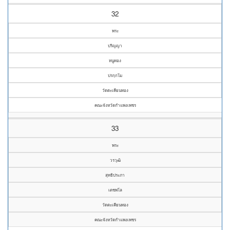
32
พระ
ปริญญา
หนูทอง
ปรกฺกโม
วัดตะเคียนทอง
คณะจังหวัดกำแพงเพชร
33
พระ
วรวุฒิ
สุทธิประภา
เตชพโล
วัดตะเคียนทอง
คณะจังหวัดกำแพงเพชร