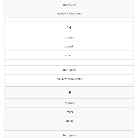
วัดประดู่ลาย
คณะจังหวัดกำแพงเพชร
14
สามเณร
อนุเชษฐ์
ตาลาน
วัดประดู่ลาย
คณะจังหวัดกำแพงเพชร
15
สามเณร
เตชทัช
ฉิมเกตุ
วัดประดู่ลาย