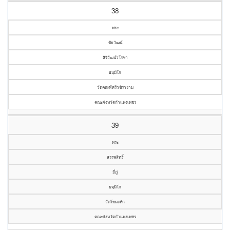
38
พระ
ชัยวัฒน์
สิริวัฒน์วโรชา
ธมฺมิโก
วัดคณฑีศรีวชิราราม
คณะจังหวัดกำแพงเพชร
39
พระ
สรรพสิทธิ์
ยี่ภู่
ธมฺมิโก
วัดโขมงหัก
คณะจังหวัดกำแพงเพชร