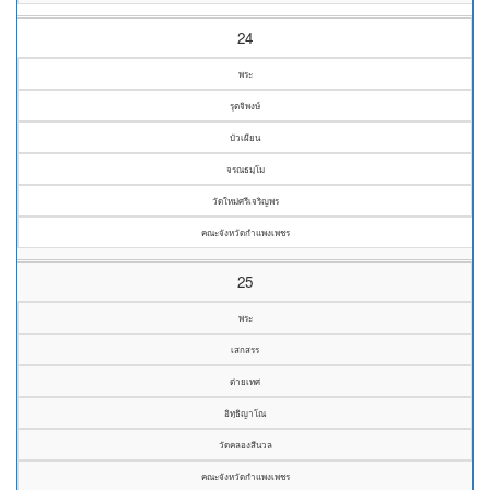
24
พระ
รุตจิพงษ์
บัวเผียน
จรณธมฺโม
วัดใหม่ศรีเจริญพร
คณะจังหวัดกำแพงเพชร
25
พระ
เสกสรร
ต่ายเทศ
อิทฺธิญาโณ
วัดคลองสีนวล
คณะจังหวัดกำแพงเพชร