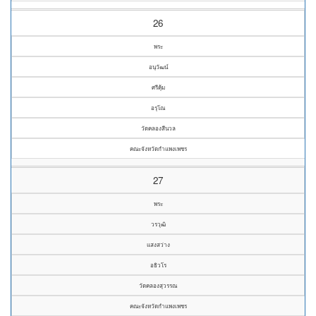
26
พระ
อนุวัฒน์
ศรีคุ้ม
อรุโณ
วัดคลองสีนวล
คณะจังหวัดกำแพงเพชร
27
พระ
วรวุฒิ
แสงสว่าง
อธิวโร
วัดคลองสุวรรณ
คณะจังหวัดกำแพงเพชร