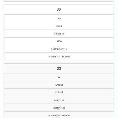
22
พระ
มานพ
กัณหาทอง
วิทิโต
วัดไตรตรึงษาราม
คณะจังหวัดกำแพงเพชร
23
พระ
ฉัตรมคล
สนธิรักษ์
ปญฺญาวุโธ
วัดวังพระธาตุ
คณะจังหวัดกำแพงเพชร