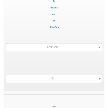
ชื่อ
นามสกุล
ฉายา
วัด
สำนักเรียน
คำนำหน้า
วัด
1
พระ