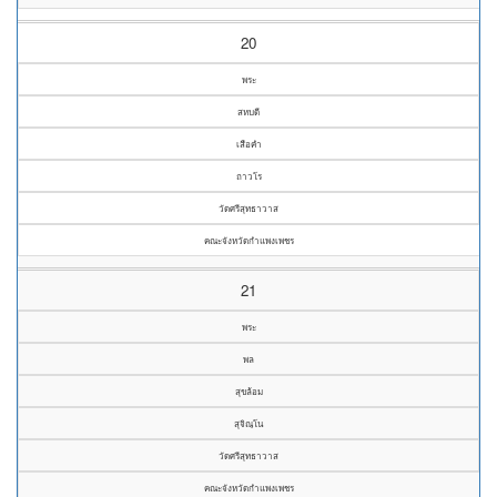
20
พระ
สหบดี
เสือคำ
ถาวโร
วัดศรีสุทธาวาส
คณะจังหวัดกำแพงเพชร
21
พระ
พล
สุขล้อม
สุจิณฺโน
วัดศรีสุทธาวาส
คณะจังหวัดกำแพงเพชร