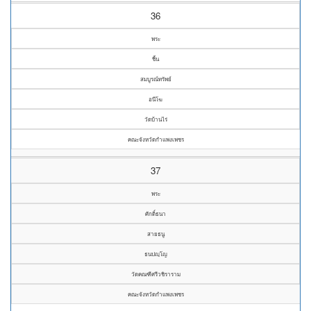
36
พระ
ชิ้น
สมบูรณ์ทรัพย์
อนีโฆ
วัดบ้านไร่
คณะจังหวัดกำแพงเพชร
37
พระ
ศักดิ์ธนา
สายธนู
ธนปญฺโญ
วัดคณฑีศรีวชิราราม
คณะจังหวัดกำแพงเพชร