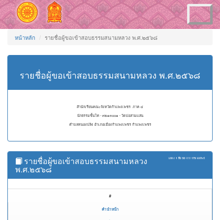
Toggle
navigation
หน้าหลัก
รายชื่อผู้ขอเข้าสอบธรรมสนามหลวง พ.ศ.๒๕๖๘
รายชื่อผู้ขอเข้าสอบธรรมสนามหลวง พ.ศ.๒๕๖๘
สำนักเรียนคณะจังหวัดกำแพงเพชร ภาค ๔
นักธรรมชั้นโท - ๓๒๑๓๐๐๑ - วัดบ่อสามแสน
ตำบลหนองปลิง อำเภอเมืองกำแพงเพชร กำแพงเพชร
รายชื่อผู้ขอเข้าสอบธรรมสนามหลวง
แสดง
1 ถึง 50
จาก
179
ผลลัพธ์
พ.ศ.๒๕๖๘
#
คำนำหน้า