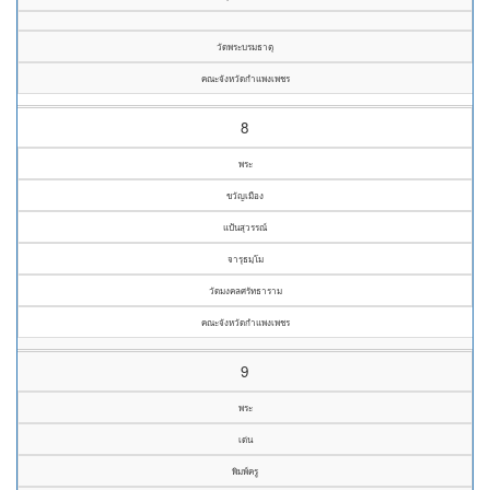
วัดพระบรมธาตุ
คณะจังหวัดกำแพงเพชร
8
พระ
ขวัญเมือง
แป้นสุวรรณ์
จารุธมฺโม
วัดมงคลศรัทธาราม
คณะจังหวัดกำแพงเพชร
9
พระ
เด่น
พิมพ์ครู