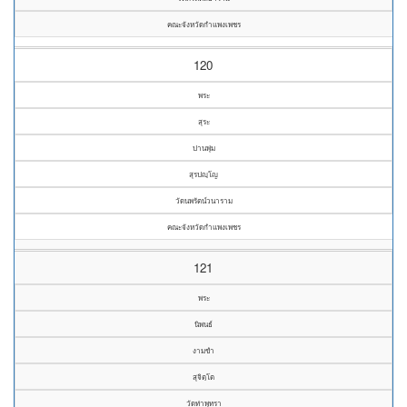
คณะจังหวัดกำแพงเพชร
120
พระ
สุระ
ปานพุ่ม
สุรปญฺโญ
วัดนพรัตน์วนาราม
คณะจังหวัดกำแพงเพชร
121
พระ
นิพนธ์
งามขำ
สุจิตฺโต
วัดท่าพุทรา