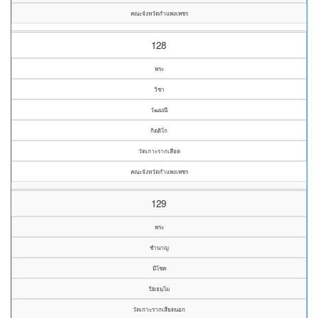
คณะจังหวัดกำแพงเพชร
128
พระ
วิชา
วัฒมณี
กิตฺติโก
วัดเกาะรากเสียด
คณะจังหวัดกำแพงเพชร
129
พระ
ชำนาญ
มีโชค
ปิยธมฺโม
วัดเกาะรากเสียดนอก