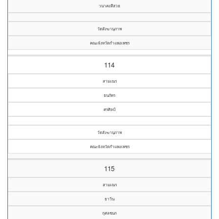
วนาคงสีสวย
วัดสังฆานุภาพ
คณะจังหวัดกำแพงเพชร
114
สามเณร
ธนภัทร
ศรศิลป์
วัดสังฆานุภาพ
คณะจังหวัดกำแพงเพชร
115
สามเณร
ธาวิน
กุศลชนก