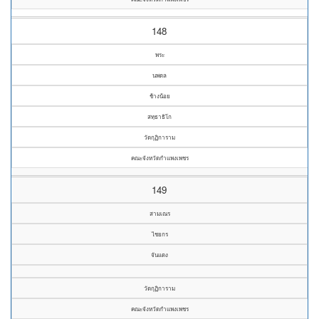
148
พระ
นพดล
ช้างน้อย
สทฺธาธิโก
วัดกุฏิการาม
คณะจังหวัดกำแพงเพชร
149
สามเณร
ไชยกร
จันแดง
วัดกุฏิการาม
คณะจังหวัดกำแพงเพชร