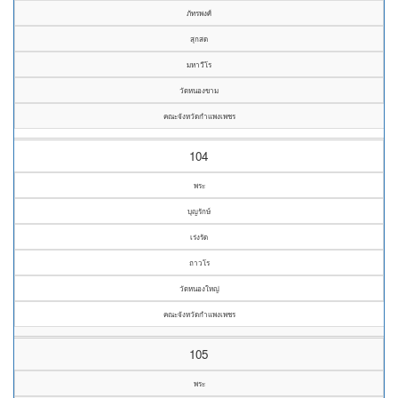
ภัทรพงศ์
สุกสด
มหาวีโร
วัดหนองขาม
คณะจังหวัดกำแพงเพชร
104
พระ
บุญรักษ์
เร่งรัด
ถาวโร
วัดหนองใหญ่
คณะจังหวัดกำแพงเพชร
105
พระ