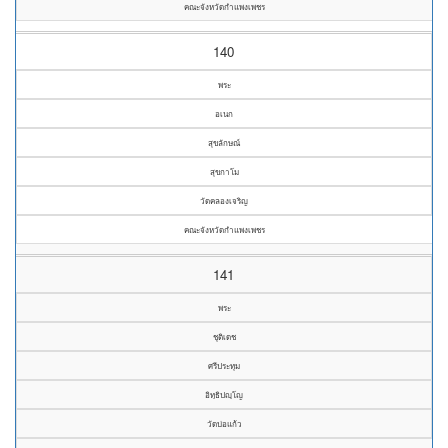
คณะจังหวัดกำแพงเพชร
140
พระ
อเนก
สุขลักษณ์
สุขกาโม
วัดคลองเจริญ
คณะจังหวัดกำแพงเพชร
141
พระ
ชุติเดช
ศรีประทุม
อิทฺธิปญฺโญ
วัดบ่อแก้ว