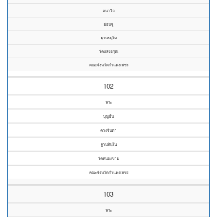
อนาวิล
อ่อนจู
ฐานธมฺโม
วัดแสงอรุณ
คณะจังหวัดกำแพงเพชร
102
พระ
บุญยืน
ดวงจินดา
ฐานทินฺโน
วัดหนองขาม
คณะจังหวัดกำแพงเพชร
103
พระ