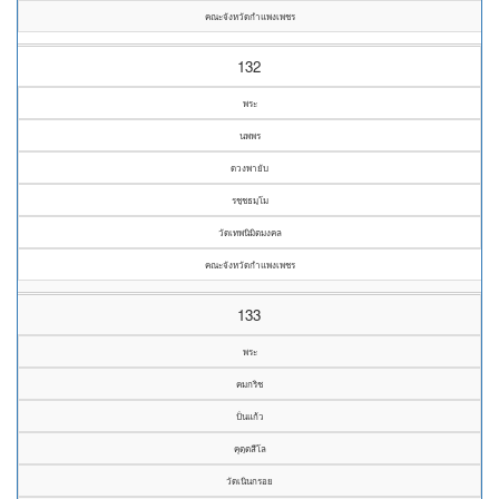
คณะจังหวัดกำแพงเพชร
132
พระ
นพพร
ดวงพายับ
รชฺชธมฺโม
วัดเทพนิมิตมงคล
คณะจังหวัดกำแพงเพชร
133
พระ
คมกริช
ปั่นแก้ว
คุตฺตสีโล
วัดเนินกรอย