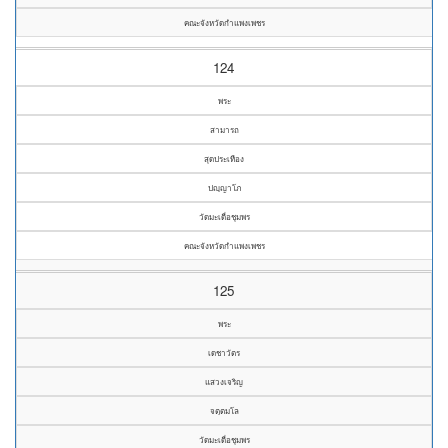
คณะจังหวัดกำแพงเพชร
124
พระ
สามารถ
สุดประเทือง
ปญฺญาโภ
วัดมะเดื่อชุมพร
คณะจังหวัดกำแพงเพชร
125
พระ
เดชาวัตร
แสวงเจริญ
จตฺตมโล
วัดมะเดื่อชุมพร