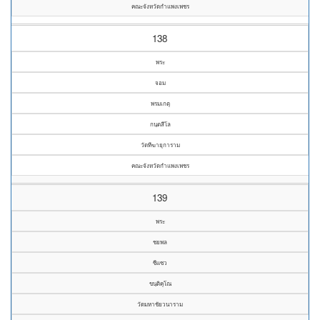
คณะจังหวัดกำแพงเพชร
138
พระ
จอม
พรมเกตุ
กนฺตสีโล
วัดทีฆายุการาม
คณะจังหวัดกำแพงเพชร
139
พระ
ชยพล
ซีแซว
ขนฺติคุโณ
วัดมหาชัยวนาราม