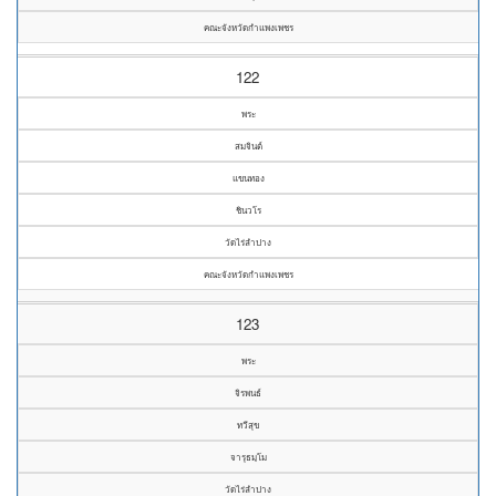
คณะจังหวัดกำแพงเพชร
122
พระ
สมจินต์
แขนทอง
ชินวโร
วัดไร่ลำปาง
คณะจังหวัดกำแพงเพชร
123
พระ
จิรพนธ์
ทวีสุข
จารุธมฺโม
วัดไร่ลำปาง