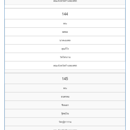
คณะจังหวัดกำแพงเพชร
144
พระ
ทศพล
นาคะมงคล
คุณวีโร
วัดไทรงาม
คณะจังหวัดกำแพงเพชร
145
พระ
ธนพรหม
ชินนอก
ฐิตคุโณ
วัดกุฏิการาม