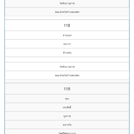
วัดสังฆานุภาพ
คณะจังหวัดกำแพงเพชร
118
สามเณร
ธนากร
ด้วงเคน
วัดสังฆานุภาพ
คณะจังหวัดกำแพงเพชร
119
พระ
ประสิทธิ์
บูรภาพ
อนาลโย
วัดศรีหัตถยาราม