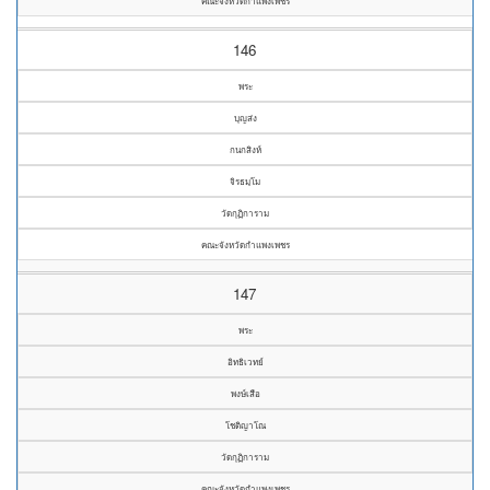
คณะจังหวัดกำแพงเพชร
146
พระ
บุญส่ง
กนกสิงห์
จิรธมฺโม
วัดกุฏิการาม
คณะจังหวัดกำแพงเพชร
147
พระ
อิทธิเวทย์
พงษ์เสือ
โชติญาโณ
วัดกุฏิการาม
คณะจังหวัดกำแพงเพชร