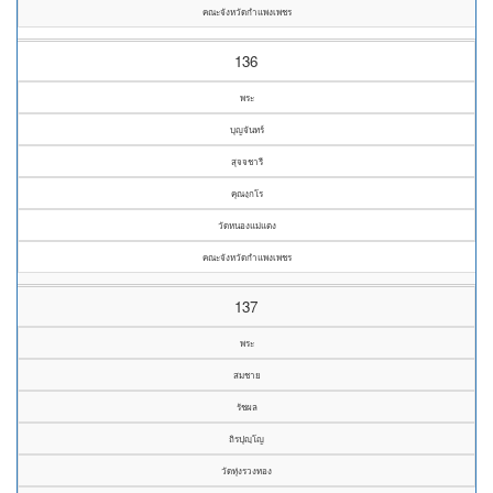
คณะจังหวัดกำแพงเพชร
136
พระ
บุญจันทร์
สุจจชารี
คุณงฺกโร
วัดหนองแม่แตง
คณะจังหวัดกำแพงเพชร
137
พระ
สมชาย
รัชผล
ถิรปุญฺโญ
วัดทุ่งรวงทอง