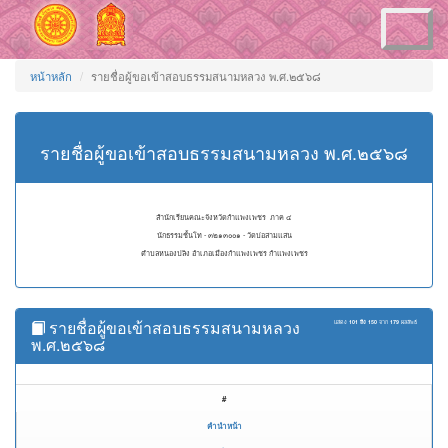
Toggle
navigation
หน้าหลัก
รายชื่อผู้ขอเข้าสอบธรรมสนามหลวง พ.ศ.๒๕๖๘
รายชื่อผู้ขอเข้าสอบธรรมสนามหลวง พ.ศ.๒๕๖๘
สำนักเรียนคณะจังหวัดกำแพงเพชร ภาค ๔
นักธรรมชั้นโท - ๓๒๑๓๐๐๑ - วัดบ่อสามแสน
ตำบลหนองปลิง อำเภอเมืองกำแพงเพชร กำแพงเพชร
รายชื่อผู้ขอเข้าสอบธรรมสนามหลวง
แสดง
101 ถึง 150
จาก
179
ผลลัพธ์
พ.ศ.๒๕๖๘
#
คำนำหน้า