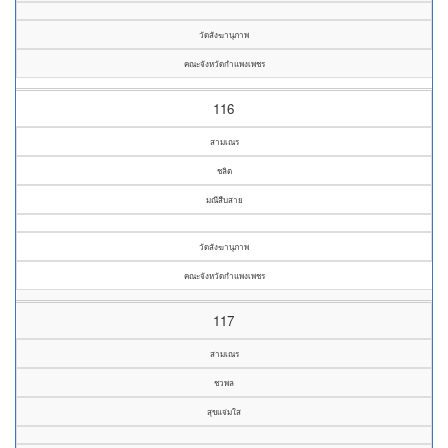
วัดสังฆานุภาพ
คณะจังหวัดกำแพงเพชร
116
สามเณร
ชลิต
มณีสืบสาย
วัดสังฆานุภาพ
คณะจังหวัดกำแพงเพชร
117
สามเณร
ชวพล
สุขแจ่มใส