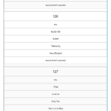
คณะจังหวัดกำแพงเพชร
126
พระ
พัฒน์ธานิศ
สิงห์ศรี
โชติปญฺโญ
วัดมะเดื่อชุมพร
คณะจังหวัดกำแพงเพชร
127
พระ
วิโชค
นาคราช
ถิรญาโณ
วัดเกาะรากเสียด