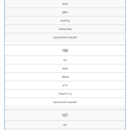
สุเทพ
ภู่พิมล
ธนปญฺโญ
วัดหนองใหญ่
คณะจังหวัดกำแพงเพชร
106
พระ
สมยศ
หมีเทพ
สุวโจ
วัดมอสำราญ
คณะจังหวัดกำแพงเพชร
107
พระ