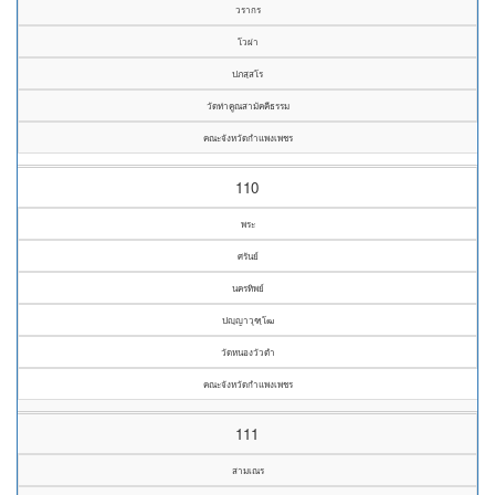
วรากร
โวผ่า
ปภสฺสโร
วัดท่าคูณสามัคคีธรรม
คณะจังหวัดกำแพงเพชร
110
พระ
ศรันย์
นครทิพย์
ปญฺญาวุฑฺโฒ
วัดหนองวัวดำ
คณะจังหวัดกำแพงเพชร
111
สามเณร