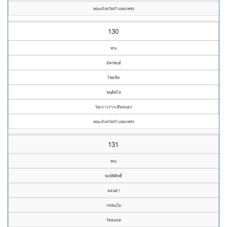
คณะจังหวัดกำแพงเพชร
130
พระ
อัครพนธ์
ไชยสิต
ขนฺติพโล
วัดเกาะรากเสียดนอก
คณะจังหวัดกำแพงเพชร
131
พระ
พงษ์พิสิทธิ์
อ่อนสา
กตธมฺโม
วัดอมฤต