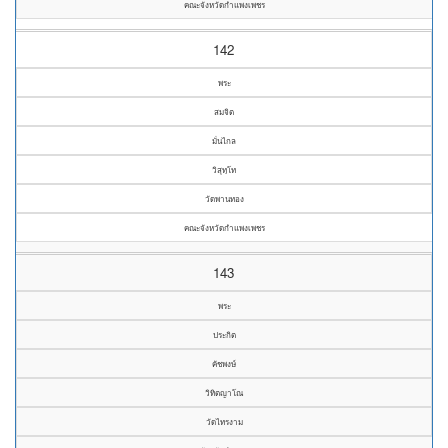
คณะจังหวัดกำแพงเพชร
142
พระ
สมจิต
มั่นไกล
วิสุทฺโท
วัดพานทอง
คณะจังหวัดกำแพงเพชร
143
พระ
ประกิต
คัชพงษ์
วิทิตญาโณ
วัดไทรงาม