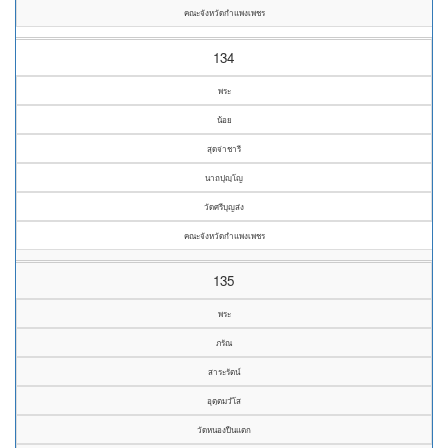
คณะจังหวัดกำแพงเพชร
134
พระ
น้อย
สุดจ่าชารี
นาถปุญฺโญ
วัดศรีบุญส่ง
คณะจังหวัดกำแพงเพชร
135
พระ
ภรัณ
สาระรัตน์
อุตฺตมวํโส
วัดหนองปืนแตก