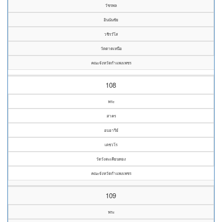
วัชรพล
อินนันชัย
วชิรวํโส
วัดดาดเหนือ
คณะจังหวัดกำแพงเพชร
108
พระ
สาคร
อบอารีย์
เตชวโร
วัดวังตะเคียนทอง
คณะจังหวัดกำแพงเพชร
109
พระ