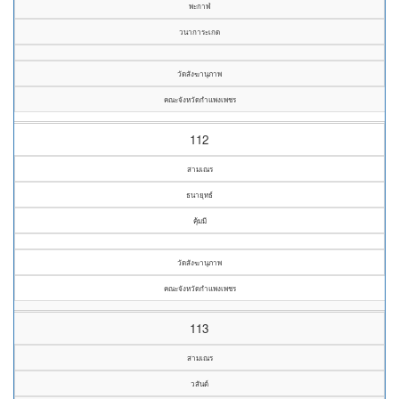
พะกาฬ
วนาการะเกด
วัดสังฆานุภาพ
คณะจังหวัดกำแพงเพชร
112
สามเณร
ธนายุทธ์
คุ้มมี
วัดสังฆานุภาพ
คณะจังหวัดกำแพงเพชร
113
สามเณร
วสันต์