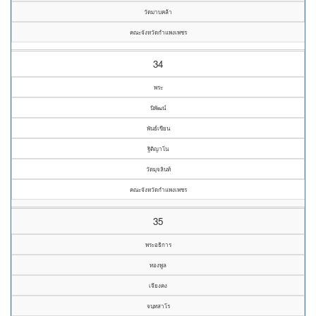
วัดมาบคล้า
คณะจังหวัดกำแพงเพชร
34
พระ
นิพัฒน์
พันธ์เขียน
ฐิติญาโน
วัดมุจลินท์
คณะจังหวัดกำแพงเพชร
35
พระอธิการ
ทองพูล
เจียงคง
จนฺทสาโร