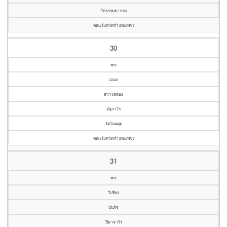
วัดธรรมธาราม
คณะจังหวัดกำแพงเพชร
30
พระ
เอนก
สว่างพลอย
อํสุกาโร
วัดโนนดุม
คณะจังหวัดกำแพงเพชร
31
พระ
วิเชียร
มั่นกิจ
ปิยาจาโร