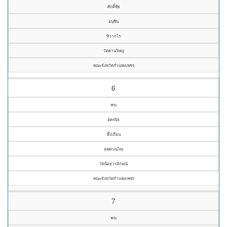
ศักดิ์ชัย
อนุชิน
ทิวากโร
วัดด่านใหญ่
คณะจังหวัดกำแพงเพชร
6
พระ
อัครนิจ
ผึ้งเถื่อน
อคฺควณฺโณ
วัดน้อยวรลักษณ์
คณะจังหวัดกำแพงเพชร
7
พระ