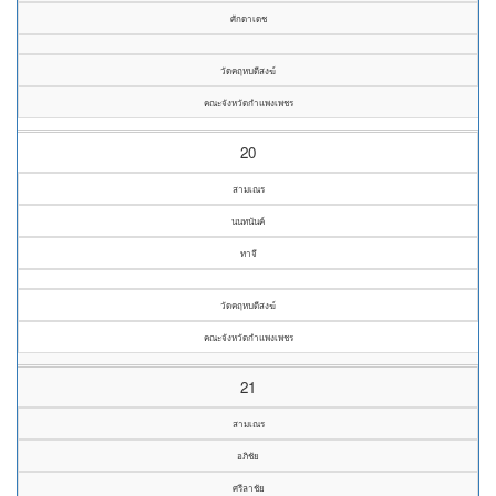
ศักดาเดช
วัดคฤหบดีสงฆ์
คณะจังหวัดกำแพงเพชร
20
สามเณร
นนทนันค์
ทาจี
วัดคฤหบดีสงฆ์
คณะจังหวัดกำแพงเพชร
21
สามเณร
อภิชัย
ศรีลาชัย