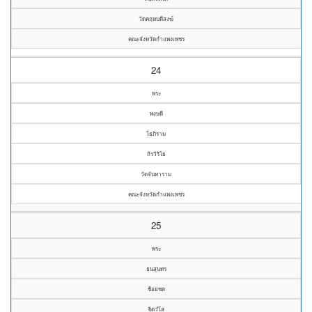
วัดคฤหบดีสงฆ์
คณะจังหวัดกำแพงเพชร
24
พระ
พงษดี
โธภิราม
ถิรวิริโย
วัดจันทาราม
คณะจังหวัดกำแพงเพชร
25
พระ
ธนสุนทร
ช้อยชด
ฐิตวํโส