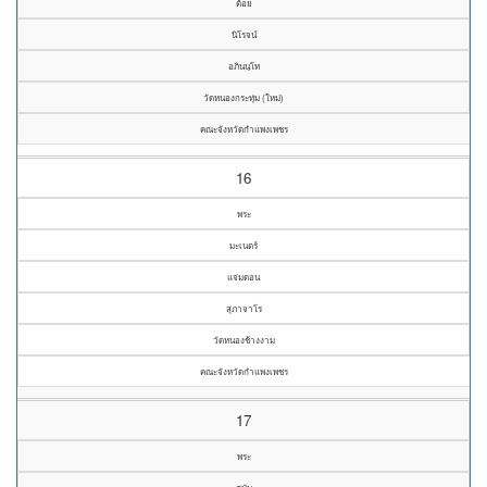
ต้อย
นิโรจน์
อภินนฺโท
วัดหนองกระทุ่ม (ใหม่)
คณะจังหวัดกำแพงเพชร
16
พระ
มะเนตร์
แจ่มดอน
สุภาจาโร
วัดหนองช้างงาม
คณะจังหวัดกำแพงเพชร
17
พระ