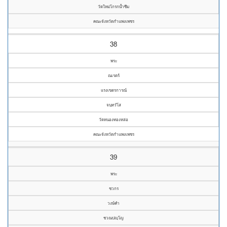
วัดใหม่โกรกน้ำซึม
คณะจังหวัดกำแพงเพชร
38
พระ
ณเรตร์
แรงเขตรการณ์
จนฺทวํโส
วัดหนองทองหล่อ
คณะจังหวัดกำแพงเพชร
39
พระ
ชวกร
วงษ์คำ
ชวณปญฺโญ