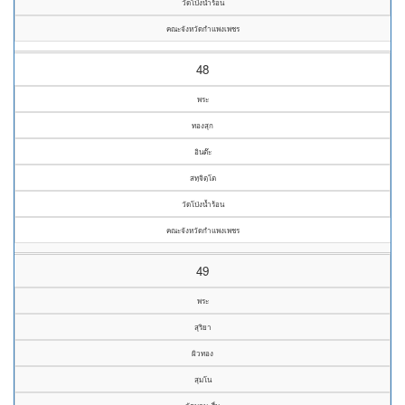
วัดโป่งน้ำร้อน
คณะจังหวัดกำแพงเพชร
48
พระ
ทองสุก
อินต๊ะ
สทฺจิตฺโต
วัดโป่งน้ำร้อน
คณะจังหวัดกำแพงเพชร
49
พระ
สุริยา
ผิวทอง
สุมโน