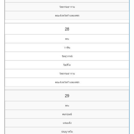
วัดธรรมธาราม
คณะจังหวัดกำแพงเพชร
28
พระ
วาทิน
นิลสุวรรณ์
ปิยสีโล
วัดธรรมธาราม
คณะจังหวัดกำแพงเพชร
29
พระ
คมกฤษณ์
แจ่มแจ้ง
ปญฺญาคโม