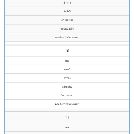
อำนาจ
โพธิ์ศรี
อารยธมฺโม
วัดบึงเสือเต้น
คณะจังหวัดกำแพงเพชร
10
พระ
พยนต์
ศรีทอง
อธิปญฺโญ
วัดปางมะค่า
คณะจังหวัดกำแพงเพชร
11
พระ