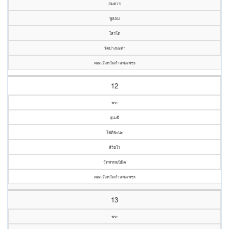
สมควร
พูลถม
โสรโต
วัดปางมะค่า
คณะจังหวัดกำแพงเพชร
12
พระ
สุเมธี
โชติชะนะ
สิริธโร
วัดพรหมนิมิต
คณะจังหวัดกำแพงเพชร
13
พระ