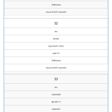
วัดพิกุลทอง
คณะจังหวัดกำแพงเพชร
32
พระ
อัครพล
บุญจงนุเคราะห์กุล
อคฺควโร
วัดพิกุลทอง
คณะจังหวัดกำแพงเพชร
33
พระ
มนัสสนันท์
พูลเขตการ
ฉนฺทธมฺโม