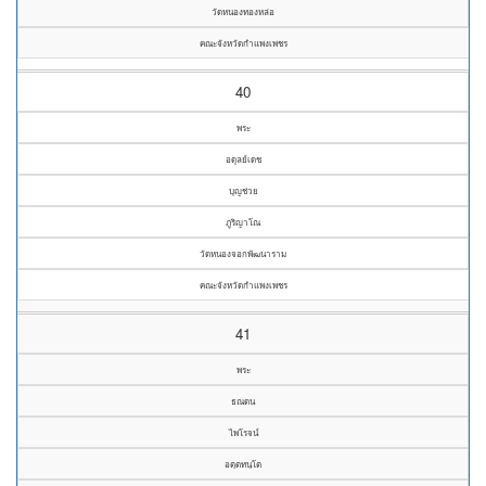
วัดหนองทองหล่อ
คณะจังหวัดกำแพงเพชร
40
พระ
อดุลย์เดช
บุญช่วย
ภูริญาโณ
วัดหนองจอกพัฒนาราม
คณะจังหวัดกำแพงเพชร
41
พระ
ธณดน
ไพโรจน์
อตฺตทนฺโต