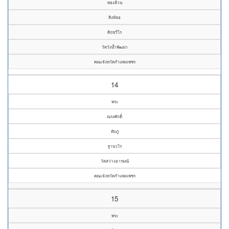
ทองล้วน
สิงห์ลอ
ติกฺขวีโร
วัดวังน้ำพัฒนา
คณะจังหวัดกำแพงเพชร
14
พระ
ณรงศักดิ์
ทับภู
ฐานวโร
วัดสว่างอารมณ์
คณะจังหวัดกำแพงเพชร
15
พระ