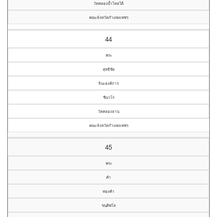
วัดคลองน้ำไหลใต้
คณะจังหวัดกำแพงเพชร
44
พระ
สุทธิชัย
จินะองค์การ
ชินวโร
วัดคลองลาน
คณะจังหวัดกำแพงเพชร
45
พระ
คำ
ทองคำ
ขนฺติพโล