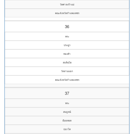
วัดศาลเจ้าแม่
คณะจังหวัดกำแพงเพชร
36
พระ
ประยูร
ทองคำ
สมจิตฺโต
วัดสามแยก
คณะจังหวัดกำแพงเพชร
37
พระ
สมบูรณ์
ย้อยหยด
ปนาโท