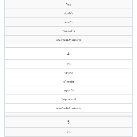
ใหญ่
จันทร์อ่ำ
ชยธมฺโม
วัดเกาะฝ้าย
คณะจังหวัดกำแพงเพชร
4
พระ
วัชระพล
แก้วพานิช
จนฺทสาโร
วัดคูหาสวรรค์
คณะจังหวัดกำแพงเพชร
5
พระ