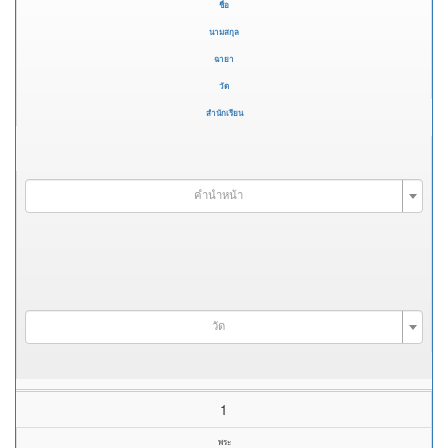
ชื่อ
นามสกุล
ฉายา
วัด
สำนักเรียน
คำนำหน้า
วัด
1
พระ