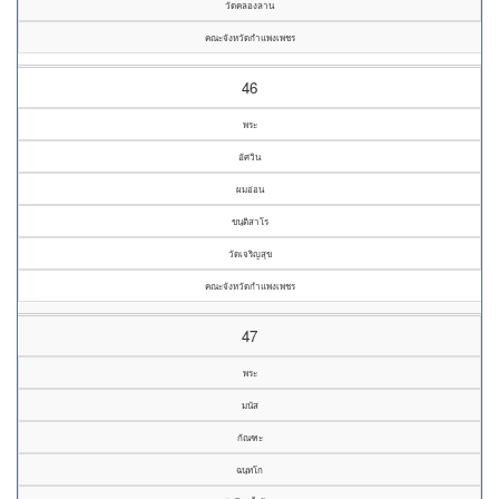
วัดคลองลาน
คณะจังหวัดกำแพงเพชร
46
พระ
อัศวิน
ผมอ่อน
ขนฺติสาโร
วัดเจริญสุข
คณะจังหวัดกำแพงเพชร
47
พระ
มนัส
กัณฑะ
ฉนฺทโก