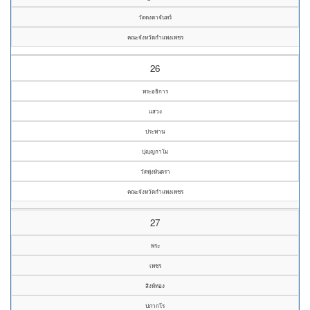
วัดดงตาจันทร์
คณะจังหวัดกำแพงเพชร
26
พระอธิการ
แสวง
ประพาน
ปุญฺญกาโม
วัดทุ่งหันตรา
คณะจังหวัดกำแพงเพชร
27
พระ
เพชร
สิงห์ทอง
ปภากโร