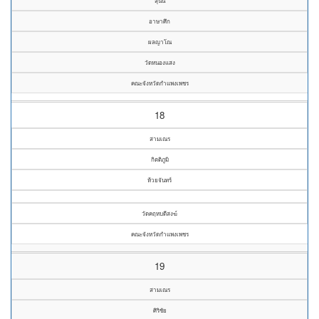
สุนัน
อาษาศึก
ผลญาโณ
วัดหนองแสง
คณะจังหวัดกำแพงเพชร
18
สามเณร
กิตติภูมิ
ห้วยจันทร์
วัดคฤหบดีสงฆ์
คณะจังหวัดกำแพงเพชร
19
สามเณร
ศิริชัย