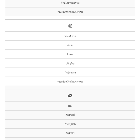
วัดอัมพาพนาราม
คณะจังหวัดกำแพงเพชร
42
พระอธิการ
สมพร
อินทา
มุนิญฺโญ
วัดอู่สำเภา
คณะจังหวัดกำแพงเพชร
43
พระ
กิตติพงษ์
กาบขุนทด
กิตฺติทโร