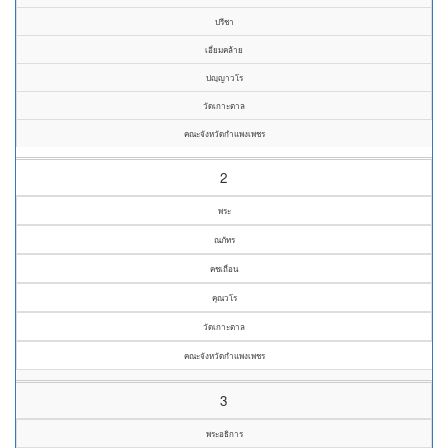
ปรีชา
เอี่ยมคล้าย
ปญฺญาวโร
วัดเกาะตาล
คณะจังหวัดกำแพงเพชร
2
พระ
ณภัทร
คชเถื่อน
คุณวโร
วัดเกาะตาล
คณะจังหวัดกำแพงเพชร
3
พระอธิการ