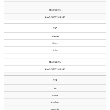
วัดคฤหบดีสงฆ์
คณะจังหวัดกำแพงเพชร
22
สามเณร
ปัชญา
อินปั๋น
วัดคฤหบดีสงฆ์
คณะจังหวัดกำแพงเพชร
23
พระ
บุนนาค
จันทร์แดง
สนฺทจิตโต