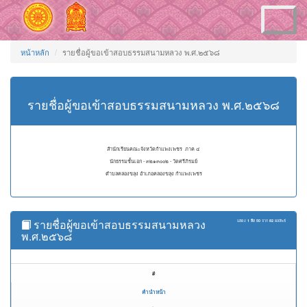
Toggle
navigation
หน้าหลัก
รายชื่อผู้ขอเข้าสอบธรรมสนามหลวง พ.ศ.๒๕๖๘
รายชื่อผู้ขอเข้าสอบธรรมสนามหลวง พ.ศ.๒๕๖๘
สำนักเรียนคณะจังหวัดกำแพงเพชร ภาค ๔
นักธรรมชั้นเอก - ๓๒๑๓๐๐๒ - วัดศรีภิรมย์
ตำบลคลองขลุง อำเภอคลองขลุง กำแพงเพชร
รายชื่อผู้ขอเข้าสอบธรรมสนามหลวง
แสดง
1 ถึง 50
จาก
82
ผลลัพธ์
พ.ศ.๒๕๖๘
#
คำนำหน้า