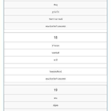
ทับภู
ฐานวโร
วัดสว่างอารมณ์
คณะจังหวัดกำแพงเพชร
18
สามเณร
นนทนันค์
ทาจี
วัดคฤหบดีสงฆ์
คณะจังหวัดกำแพงเพชร
19
พระ
ณัฐพล