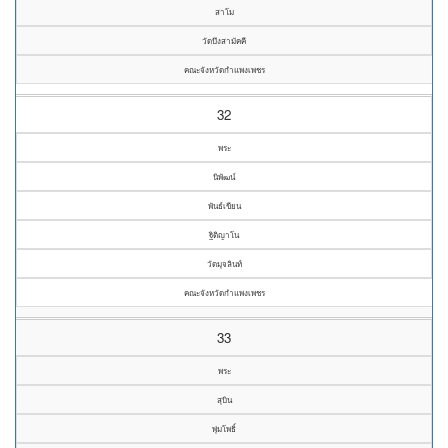
สาโม
วัดบึงสามัคคี
คณะจังหวัดกำแพงเพชร
32
พระ
นิพัฒน์
พันธ์เขียน
ฐิติญาโน
วัดมุจลินท์
คณะจังหวัดกำแพงเพชร
33
พระ
สุบิน
พุ่มโพธิ์