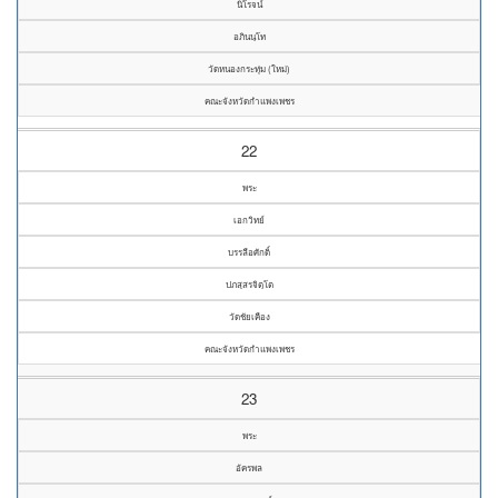
นิโรจน์
อภินนฺโท
วัดหนองกระทุ่ม (ใหม่)
คณะจังหวัดกำแพงเพชร
22
พระ
เอกวิทย์
บรรลือศักดิ์
ปภสฺสรจิตฺโต
วัดชัยเคือง
คณะจังหวัดกำแพงเพชร
23
พระ
อัครพล