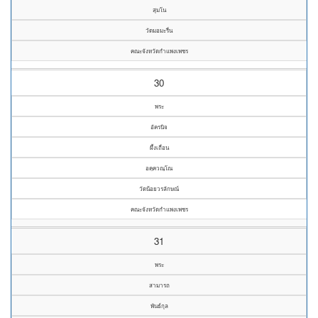
สุมโน
วัดมอมะรื่น
คณะจังหวัดกำแพงเพชร
30
พระ
อัครนิจ
ผึ้งเถื่อน
อคฺควณฺโณ
วัดน้อยวรลักษณ์
คณะจังหวัดกำแพงเพชร
31
พระ
สามารถ
พันธ์กุล