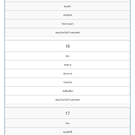
ทองคำ
สมจิตฺโต
วัดสามแยก
คณะจังหวัดกำแพงเพชร
16
พระ
สมชาย
ทองนาค
กตธมฺโม
วัดชัยเคือง
คณะจังหวัดกำแพงเพชร
17
พระ
ณรงศักดิ์