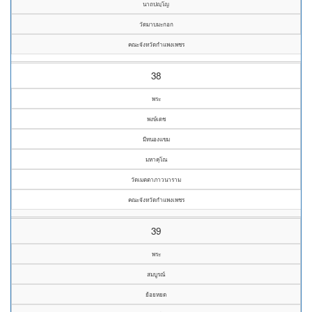
นาถปญฺโญ
วัดมาบมะกอก
คณะจังหวัดกำแพงเพชร
38
พระ
พงษ์เดช
มีหนองแขม
มหาคุโณ
วัดเมตตาภาวนาราม
คณะจังหวัดกำแพงเพชร
39
พระ
สมบูรณ์
ย้อยหยด