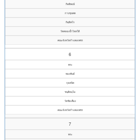
กิตติพงษ์
กาบขุนทด
กิตฺติทโร
วัดคลองน้ำไหลใต้
คณะจังหวัดกำแพงเพชร
6
พระ
ทองพันธ์
กุลสนิท
ขนฺติธมฺโม
วัดชัยเคือง
คณะจังหวัดกำแพงเพชร
7
พระ