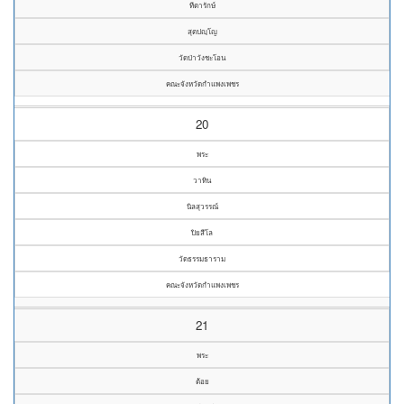
ทีตารักษ์
สุตปญฺโญ
วัดป่าวังชะโอน
คณะจังหวัดกำแพงเพชร
20
พระ
วาทิน
นิลสุวรรณ์
ปิยสีโล
วัดธรรมธาราม
คณะจังหวัดกำแพงเพชร
21
พระ
ต้อย