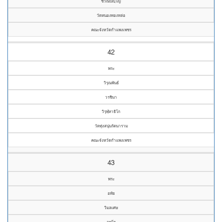
ชวณปญฺโญ
วัดหนองทองหล่อ
คณะจังหวัดกำแพงเพชร
42
พระ
วิรุณพันธ์
วรชินา
วิรุฬฺหาธิโก
วัดทุ่งสนุ่นรัตนาราม
คณะจังหวัดกำแพงเพชร
43
พระ
อทัย
วิมลเศษ
อุทโย