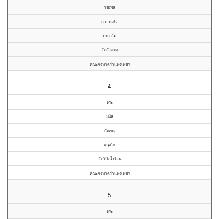
วัชรพล
กวางแก้ว
ปรกฺกโม
วัดสักงาม
คณะจังหวัดกำแพงเพชร
4
พระ
มนัส
กัณฑะ
ฉนฺทโก
วัดโป่งน้ำร้อน
คณะจังหวัดกำแพงเพชร
5
พระ