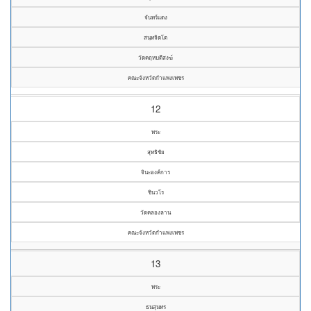
จันทร์แดง
สนฺทจิตโต
วัดคฤหบดีสงฆ์
คณะจังหวัดกำแพงเพชร
12
พระ
สุทธิชัย
จินะองค์การ
ชินวโร
วัดคลองลาน
คณะจังหวัดกำแพงเพชร
13
พระ
ธนสุนทร