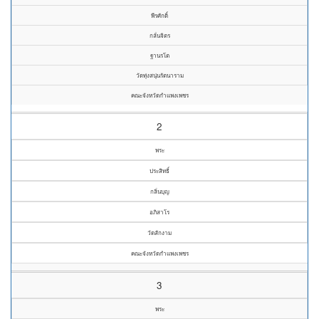
พีรศักดิ์
กลั่นจิตร
ฐานรโต
วัดทุ่งสนุ่นรัตนาราม
คณะจังหวัดกำแพงเพชร
2
พระ
ประสิทธิ์
กลิ่นบุญ
อภิสาโร
วัดสักงาม
คณะจังหวัดกำแพงเพชร
3
พระ