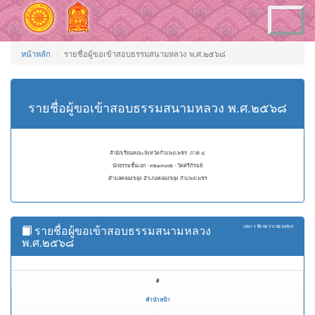
Toggle
navigation
หน้าหลัก
รายชื่อผู้ขอเข้าสอบธรรมสนามหลวง พ.ศ.๒๕๖๘
รายชื่อผู้ขอเข้าสอบธรรมสนามหลวง พ.ศ.๒๕๖๘
สำนักเรียนคณะจังหวัดกำแพงเพชร ภาค ๔
นักธรรมชั้นเอก - ๓๒๑๓๐๐๒ - วัดศรีภิรมย์
ตำบลคลองขลุง อำเภอคลองขลุง กำแพงเพชร
รายชื่อผู้ขอเข้าสอบธรรมสนามหลวง
แสดง
1 ถึง 50
จาก
82
ผลลัพธ์
พ.ศ.๒๕๖๘
#
คำนำหน้า