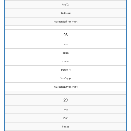
ฐิตมโน
วัดสักงาม
คณะจังหวัดกำแพงเพชร
28
พระ
อัศวิน
ผมอ่อน
ขนฺติสาโร
วัดเจริญสุข
คณะจังหวัดกำแพงเพชร
29
พระ
สุริยา
ผิวทอง