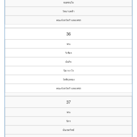
ฉนฺทธมฺโม
วัดมาบคล้า
คณะจังหวัดกำแพงเพชร
36
พระ
วิเชียร
มั่นกิจ
ปิยาจาโร
วัดพิกุลทอง
คณะจังหวัดกำแพงเพชร
37
พระ
นิกร
มั่นเขตวิทย์