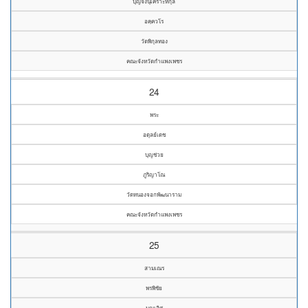
บุญจงนุเคราะห์กุล
อคฺควโร
วัดพิกุลทอง
คณะจังหวัดกำแพงเพชร
24
พระ
อดุลย์เดช
บุญช่วย
ภูริญาโณ
วัดหนองจอกพัฒนาราม
คณะจังหวัดกำแพงเพชร
25
สามเณร
พรพิชัย
บุญเลิศ