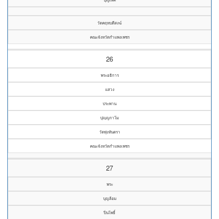
วัดคฤหบดีสงฆ์
คณะจังหวัดกำแพงเพชร
26
พระอธิการ
แสวง
ประพาน
ปุญฺญกาโม
วัดทุ่งหันตรา
คณะจังหวัดกำแพงเพชร
27
พระ
บุญล้อม
ปิ่นโพธิ์