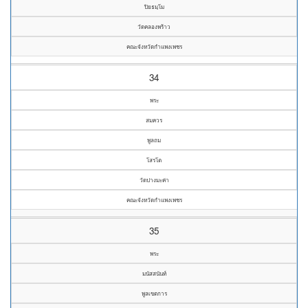
ปิยธมฺโม
วัดคลองพร้าว
คณะจังหวัดกำแพงเพชร
34
พระ
สมควร
พูลถม
โสรโต
วัดปางมะค่า
คณะจังหวัดกำแพงเพชร
35
พระ
มนัสสนันท์
พูลเขตการ