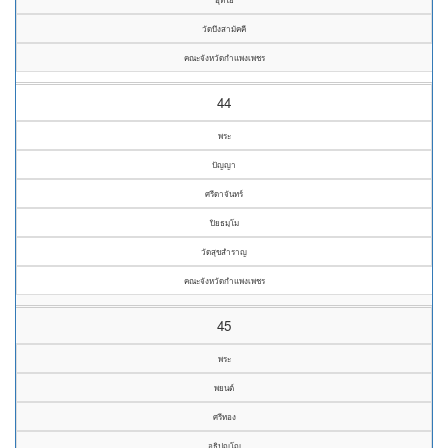
วัดบึงสามัคคี
คณะจังหวัดกำแพงเพชร
44
พระ
ปัญญา
ศรีดาจันทร์
ปิยธมฺโม
วัดสุขสำราญ
คณะจังหวัดกำแพงเพชร
45
พระ
พยนต์
ศรีทอง
อธิปญฺโญ