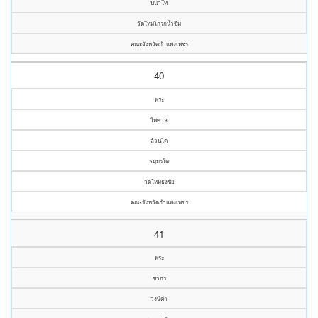
ปนาโท
วัดใหม่โกรกน้ำซึม
คณะจังหวัดกำแพงเพชร
40
พระ
ไพศาล
ล้วนโค
ธมฺมรโต
วัดใหม่ธงชัย
คณะจังหวัดกำแพงเพชร
41
พระ
ชวกร
วงษ์คำ