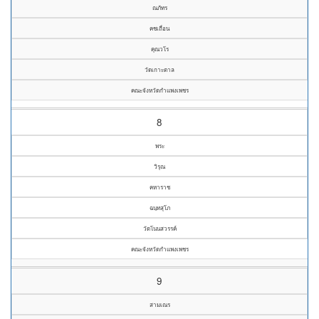
ณภัทร
คชเถื่อน
คุณวโร
วัดเกาะตาล
คณะจังหวัดกำแพงเพชร
8
พระ
วิรุณ
คหาราช
ฉนฺทสุโภ
วัดโนนสวรรค์
คณะจังหวัดกำแพงเพชร
9
สามเณร