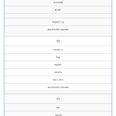
จักรกฤษณ์
คำหล้า
วัดสุขสำราญ
คณะจังหวัดกำแพงเพชร
10
พระอธิการ
ใหญ่
จันทร์อ่ำ
ชยธมฺโม
วัดเกาะฝ้าย
คณะจังหวัดกำแพงเพชร
11
พระ
บุนนาค