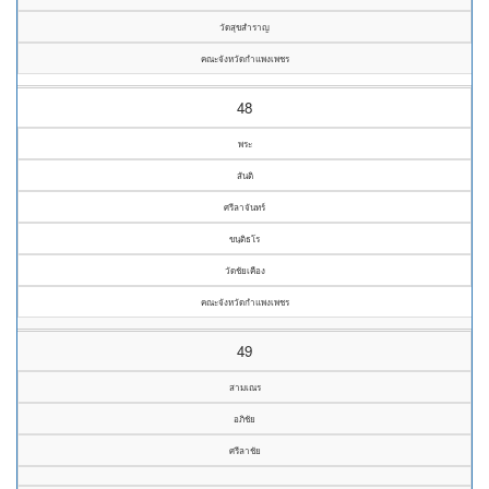
วัดสุขสำราญ
คณะจังหวัดกำแพงเพชร
48
พระ
สันติ
ศรีลาจันทร์
ขนฺติธโร
วัดชัยเคือง
คณะจังหวัดกำแพงเพชร
49
สามเณร
อภิชัย
ศรีลาชัย