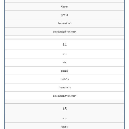
ช้อยชด
ฐิตวํโส
วัดดงตาจันทร์
คณะจังหวัดกำแพงเพชร
14
พระ
คำ
ทองคำ
ขนฺติพโล
วัดคลองลาน
คณะจังหวัดกำแพงเพชร
15
พระ
ประยูร