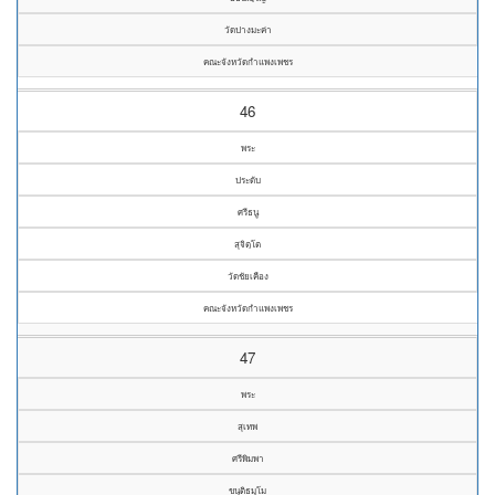
วัดปางมะค่า
คณะจังหวัดกำแพงเพชร
46
พระ
ประดับ
ศรีธนู
สุจิตฺโต
วัดชัยเคือง
คณะจังหวัดกำแพงเพชร
47
พระ
สุเทพ
ศรีพิมพา
ขนฺติธมฺโม