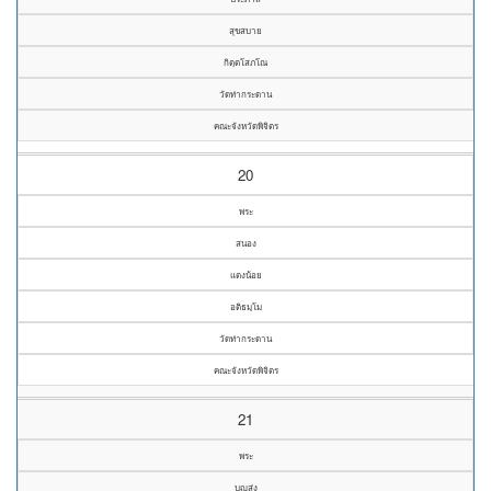
สุขสบาย
กิตฺตโสภโณ
วัดท่ากระดาน
คณะจังหวัดพิจิตร
20
พระ
สนอง
แตงน้อย
อติธมฺโม
วัดท่ากระดาน
คณะจังหวัดพิจิตร
21
พระ
บุญส่ง