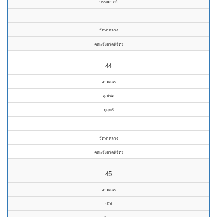
บรรจมาตย์
-
วัดท่าหลวง
คณะจังหวัดพิจิตร
44
สามเณร
ศุภโชค
บุญศรี
-
วัดท่าหลวง
คณะจังหวัดพิจิตร
45
สามเณร
ปวีย์