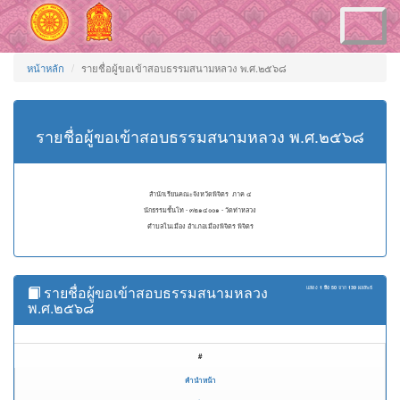
Toggle
navigation
หน้าหลัก
รายชื่อผู้ขอเข้าสอบธรรมสนามหลวง พ.ศ.๒๕๖๘
รายชื่อผู้ขอเข้าสอบธรรมสนามหลวง พ.ศ.๒๕๖๘
สำนักเรียนคณะจังหวัดพิจิตร ภาค ๔
นักธรรมชั้นโท - ๓๒๑๔๐๐๑ - วัดท่าหลวง
ตำบลในเมือง อำเภอเมืองพิจิตร พิจิตร
รายชื่อผู้ขอเข้าสอบธรรมสนามหลวง
แสดง
1 ถึง 50
จาก
139
ผลลัพธ์
พ.ศ.๒๕๖๘
#
คำนำหน้า