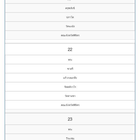
ครุฑสังข์
ปภาโต
วัดฆะมัง
คณะจังหวัดพิจิตร
22
พระ
ชาตรี
แก้วกลมกลึง
จิตตสังวโร
วัดสามขา
คณะจังหวัดพิจิตร
23
พระ
วีระเชน