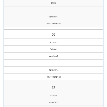
พุทธา
-
วัดท่าหลวง
คณะจังหวัดพิจิตร
36
สามเณร
กิตติพจน์
ทองสัมฤทธิ์
-
วัดท่าหลวง
คณะจังหวัดพิจิตร
37
สามเณร
ศุกลธวัฒน์