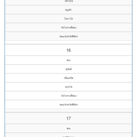
ไพโรจน์
บุญคำ
โอภาโส
วัดวังกระดี่ทอง
คณะจังหวัดพิจิตร
16
พระ
สุนันท์
เปี่ยมเปีย
สุรกฺโข
วัดวังกระดี่ทอง
คณะจังหวัดพิจิตร
17
พระ