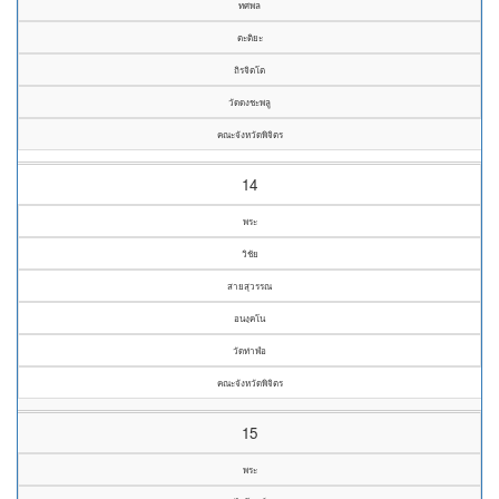
ทศพล
ตะติยะ
ถิรจิตโต
วัดดงชะพลู
คณะจังหวัดพิจิตร
14
พระ
วิชัย
สายสุวรรณ
อนงฺคโน
วัดท่าฬ่อ
คณะจังหวัดพิจิตร
15
พระ