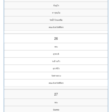
จั่นอุไร
จารุธมฺโม
วัดน้ำโจนเหนือ
คณะจังหวัดพิจิตร
26
พระ
สุรชาติ
ระย้าแก้ว
สุรวชิโร
วัดท่าหลวง
คณะจังหวัดพิจิตร
27
พระ
นันทพล