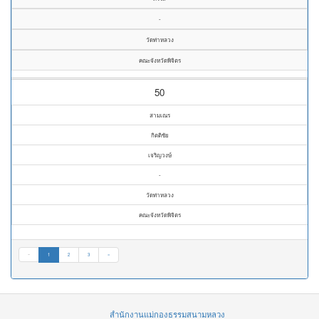
-
วัดท่าหลวง
คณะจังหวัดพิจิตร
50
สามเณร
กิตติชัย
เจริญวงษ์
-
วัดท่าหลวง
คณะจังหวัดพิจิตร
«
1
2
3
»
สำนักงานแม่กองธรรมสนามหลวง