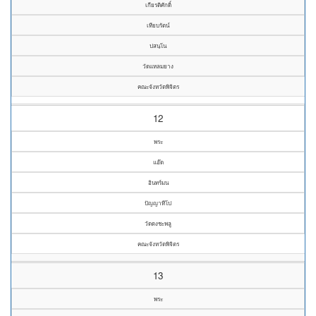
เกียรติศักดิ์
เทียบรัตน์
ปสนฺโน
วัดแหลมยาง
คณะจังหวัดพิจิตร
12
พระ
แอ๊ด
อินทร์มน
ปัญญาทีโป
วัดดงชะพลู
คณะจังหวัดพิจิตร
13
พระ