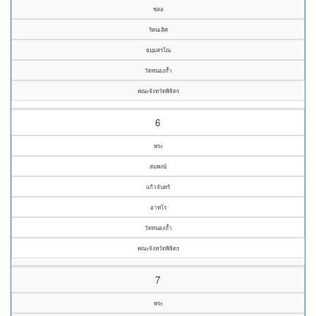
ชลอ
รัตนเลิศ
ธมฺมสรโณ
วัดหนองถ้ำ
คณะจังหวัดพิจิตร
6
พระ
สมพงษ์
แก้วจันทร์
อาทโร
วัดหนองถ้ำ
คณะจังหวัดพิจิตร
7
พระ