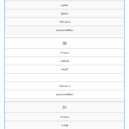
บุญพรม
ฐิตคุโน
วัดท่าหลวง
คณะจังหวัดพิจิตร
30
สามเณร
กฤตินันท์
พรมศรี
-
วัดท่าหลวง
คณะจังหวัดพิจิตร
31
สามเณร
ภาคภูมิ