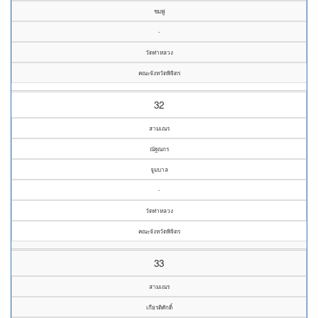
ชมพู่
-
วัดท่าหลวง
คณะจังหวัดพิจิตร
32
สามเณร
ณัฐณกร
จูมบาล
-
วัดท่าหลวง
คณะจังหวัดพิจิตร
33
สามเณร
เกียรติศักดิ์