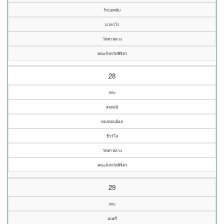
รักบ่อพลับ
นาควโร
วัดท่าหลวง
คณะจังหวัดพิจิตร
28
พระ
สมพงษ์
ทองดอนน้อย
ธีรวํโส
วัดท่าหลวง
คณะจังหวัดพิจิตร
29
พระ
มนตรี