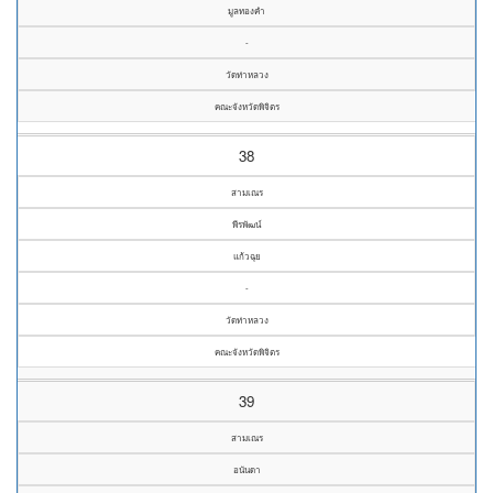
มูลทองคำ
-
วัดท่าหลวง
คณะจังหวัดพิจิตร
38
สามเณร
พีรพัฒน์
แก้วฉุย
-
วัดท่าหลวง
คณะจังหวัดพิจิตร
39
สามเณร
อนันดา