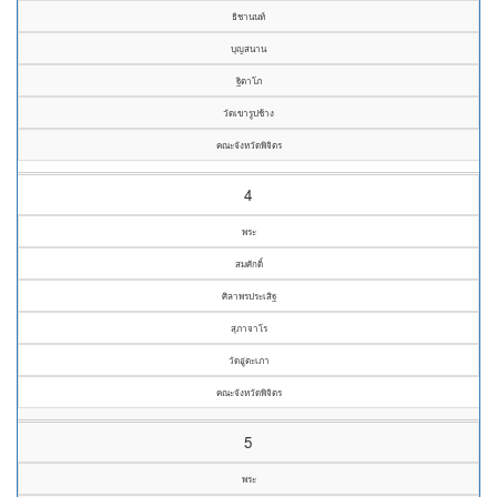
ธิชานนท์
บุญสนาน
ฐิตาโภ
วัดเขารูปช้าง
คณะจังหวัดพิจิตร
4
พระ
สมศักดิ์
ศิลาพรประเสิฐ
สุภาจาโร
วัดอู่ตะเภา
คณะจังหวัดพิจิตร
5
พระ