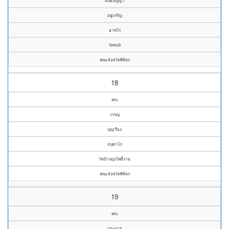
สนธิปัญญา
อยู่เจริญ
อาทโร
วัดหงษ์
คณะจังหวัดพิจิตร
18
พระ
วรรณุ
บุญเรือง
จนฺทาโภ
วัดบ้านบุ่งโพธิ์งาม
คณะจังหวัดพิจิตร
19
พระ
ประภาส