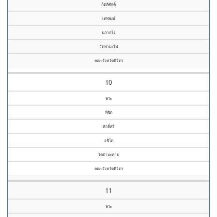
กิตติศักดิ์
เทพพงษ์
ปภากโร
วัดท่ามะไฟ
คณะจังหวัดพิจิตร
10
พระ
พิชิต
ศักดิ์ศรี
อชิโต
วัดป่ามะคาบ
คณะจังหวัดพิจิตร
11
พระ