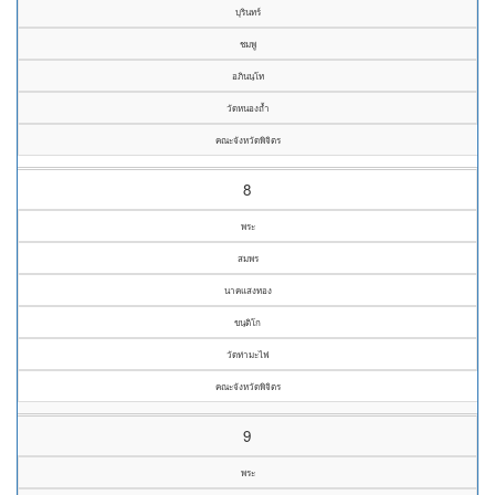
บุรินทร์
ชมพู
อภินนฺโท
วัดหนองถ้ำ
คณะจังหวัดพิจิตร
8
พระ
สมพร
นาคแสงทอง
ขนฺติโก
วัดท่ามะไฟ
คณะจังหวัดพิจิตร
9
พระ