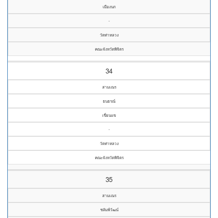
เมืองนก
-
วัดท่าหลวง
คณะจังหวัดพิจิตร
34
สามเณร
ธนธรณ์
เขี่ยนแข
-
วัดท่าหลวง
คณะจังหวัดพิจิตร
35
สามเณร
ชลัมพ์วัฒน์