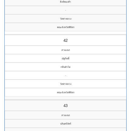
สิงห์ทองคำ
-
วัดท่าหลวง
คณะจังหวัดพิจิตร
42
สามเณร
ณัฐกิตติ์
กลิ่นหัวไผ่
-
วัดท่าหลวง
คณะจังหวัดพิจิตร
43
สามเณร
นรินทร์ภัทร์