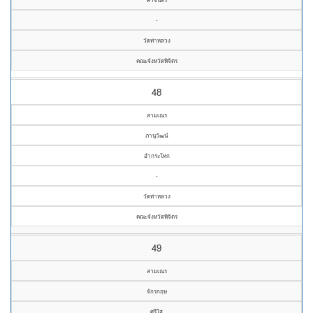
-
วัดท่าหลวง
คณะจังหวัดพิจิตร
48
สามเณร
ภานุวัฒน์
อำกระโทก
-
วัดท่าหลวง
คณะจังหวัดพิจิตร
49
สามเณร
จักรกฤษ
ศรีใส