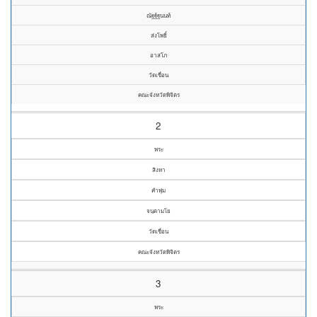
ณัฐฐ์ฐนนท์
ส่งโพธิ์
อาสโภ
วัดเขื่อน
คณะจังหวัดพิจิตร
2
พระ
สิงหา
คำพุ่ม
จนฺตามโย
วัดเขื่อน
คณะจังหวัดพิจิตร
3
พระ