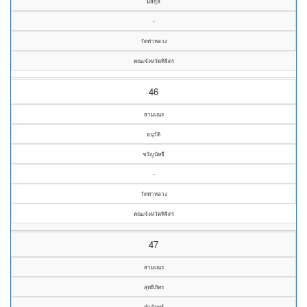
มีสกุล
-
วัดท่าหลวง
คณะจังหวัดพิจิตร
46
สามเณร
อนุวัติ
ขวัญนัทธี
-
วัดท่าหลวง
คณะจังหวัดพิจิตร
47
สามเณร
สุทธิภัทร
คำจันทร์