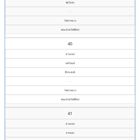
ชุ่มไธสง
-
วัดท่าหลวง
คณะจังหวัดพิจิตร
40
สามเณร
เตชวัฒน์
ดีประสงค์
-
วัดท่าหลวง
คณะจังหวัดพิจิตร
41
สามเณร
ธรรมธร