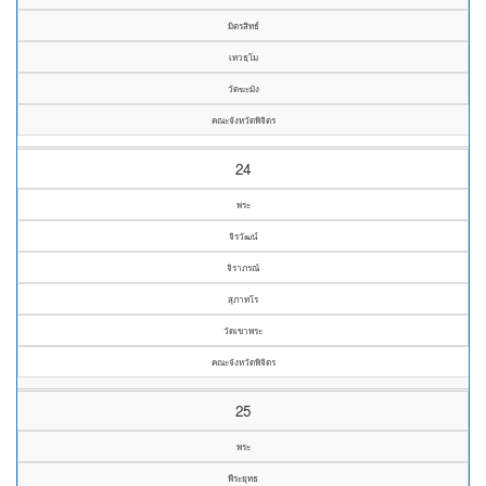
มิตรสิทธ์
เทวธฺโม
วัดฆะมัง
คณะจังหวัดพิจิตร
24
พระ
จิรวัฒน์
จิราภรณ์
สุภาทโร
วัดเขาพระ
คณะจังหวัดพิจิตร
25
พระ
พีระยุทธ