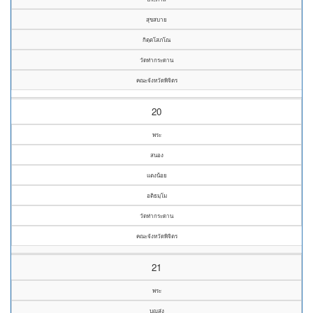
สุขสบาย
กิตฺตโสภโณ
วัดท่ากระดาน
คณะจังหวัดพิจิตร
20
พระ
สนอง
แตงน้อย
อติธมฺโม
วัดท่ากระดาน
คณะจังหวัดพิจิตร
21
พระ
บุญส่ง