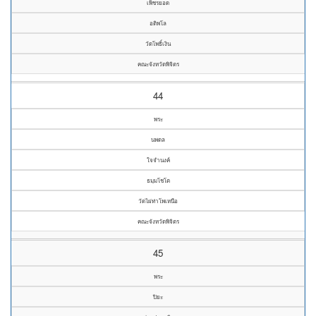
เพ็ชรยอด
อติพโล
วัดโพธิ์เงิน
คณะจังหวัดพิจิตร
44
พระ
นพดล
ใจจำนงค์
ธมฺมโชโต
วัดไผ่ท่าโพเหนือ
คณะจังหวัดพิจิตร
45
พระ
ปิยะ