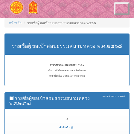
Toggle
navigation
หน้าหลัก
รายชื่อผู้ขอเข้าสอบธรรมสนามหลวง พ.ศ.๒๕๖๘
รายชื่อผู้ขอเข้าสอบธรรมสนามหลวง พ.ศ.๒๕๖๘
สำนักเรียนคณะจังหวัดพิจิตร ภาค ๔
นักธรรมชั้นโท - ๓๒๑๔๐๐๑ - วัดท่าหลวง
ตำบลในเมือง อำเภอเมืองพิจิตร พิจิตร
รายชื่อผู้ขอเข้าสอบธรรมสนามหลวง
แสดง
1 ถึง 50
จาก
139
ผลลัพธ์
พ.ศ.๒๕๖๘
#
คำนำหน้า