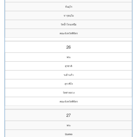
จั่นอุไร
จารุธมฺโม
วัดน้ำโจนเหนือ
คณะจังหวัดพิจิตร
26
พระ
สุรชาติ
ระย้าแก้ว
สุรวชิโร
วัดท่าหลวง
คณะจังหวัดพิจิตร
27
พระ
นันทพล