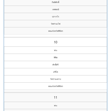
กิตติศักดิ์
เทพพงษ์
ปภากโร
วัดท่ามะไฟ
คณะจังหวัดพิจิตร
10
พระ
พิชิต
ศักดิ์ศรี
อชิโต
วัดป่ามะคาบ
คณะจังหวัดพิจิตร
11
พระ