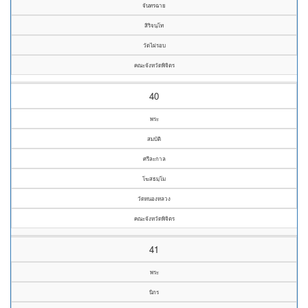
จันทรฉาย
สิริจนฺโท
วัดไผ่รอบ
คณะจังหวัดพิจิตร
40
พระ
สมบัติ
ศรีละกาล
โฆสธมฺโม
วัดหนองหลวง
คณะจังหวัดพิจิตร
41
พระ
นิกร