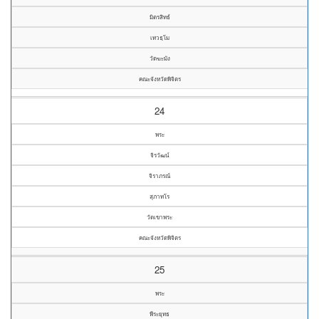
มิตรสิทธ์
เทวธฺโม
วัดฆะมัง
คณะจังหวัดพิจิตร
24
พระ
จิรวัฒน์
จิราภรณ์
สุภาทโร
วัดเขาพระ
คณะจังหวัดพิจิตร
25
พระ
พีระยุทธ