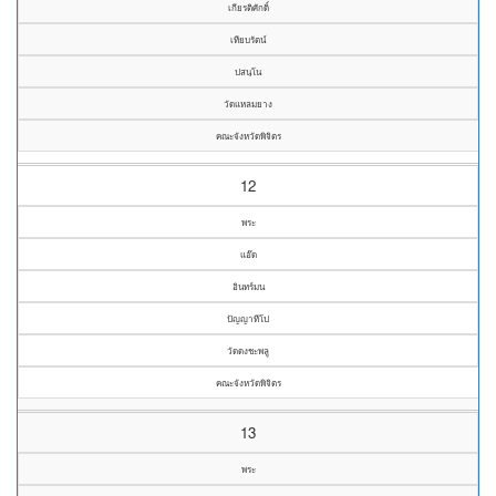
เกียรติศักดิ์
เทียบรัตน์
ปสนฺโน
วัดแหลมยาง
คณะจังหวัดพิจิตร
12
พระ
แอ๊ด
อินทร์มน
ปัญญาทีโป
วัดดงชะพลู
คณะจังหวัดพิจิตร
13
พระ