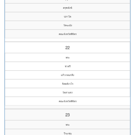
ครุฑสังข์
ปภาโต
วัดฆะมัง
คณะจังหวัดพิจิตร
22
พระ
ชาตรี
แก้วกลมกลึง
จิตตสังวโร
วัดสามขา
คณะจังหวัดพิจิตร
23
พระ
วีระเชน