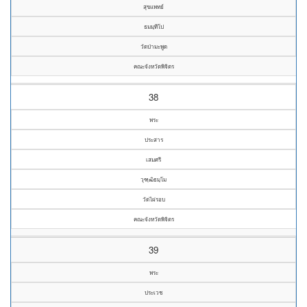
สุขแพทย์
ธมมฺทีโป
วัดป่ามะพูด
คณะจังหวัดพิจิตร
38
พระ
ประสาร
เสมศรี
วุฑฺฒิธมฺโม
วัดไผ่รอบ
คณะจังหวัดพิจิตร
39
พระ
ประเวช