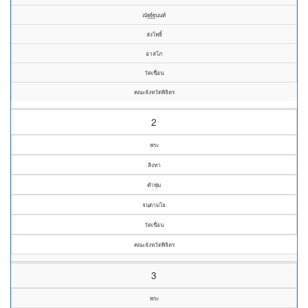
ณัฐฐ์ฐนนท์
ส่งโพธิ์
อาสโภ
วัดเขื่อน
คณะจังหวัดพิจิตร
2
พระ
สิงหา
คำพุ่ม
จนฺตามโย
วัดเขื่อน
คณะจังหวัดพิจิตร
3
พระ