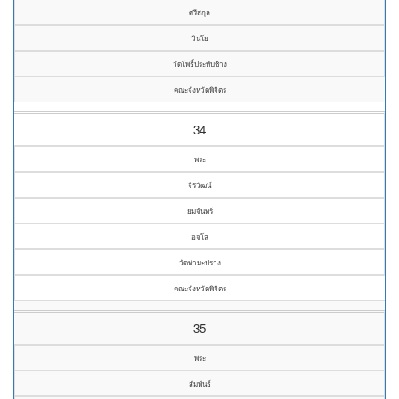
ศรีสกุล
วินโย
วัดโพธิ์ประทับช้าง
คณะจังหวัดพิจิตร
34
พระ
จิรวัฒน์
ยมจันทร์
อจโล
วัดท่ามะปราง
คณะจังหวัดพิจิตร
35
พระ
สัมพันธ์