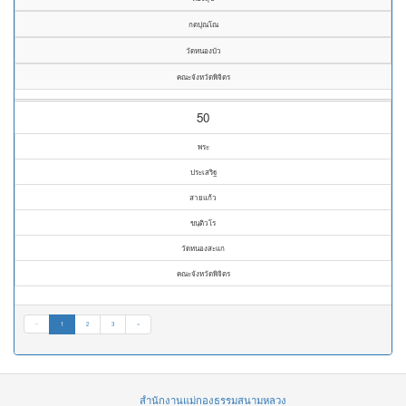
กตปุณโณ
วัดหนองบัว
คณะจังหวัดพิจิตร
50
พระ
ประเสริฐ
สายแก้ว
ขนฺติวโร
วัดหนองสะแก
คณะจังหวัดพิจิตร
«
1
2
3
»
สำนักงานแม่กองธรรมสนามหลวง