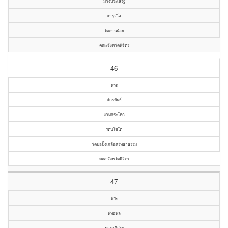
ม่วงประเสริฐ
จารุวํโส
วัดดานน้อย
คณะจังหวัดพิจิตร
46
พระ
จักรพันธ์
งามกระโทก
รตนฺโชโต
วัดบ่อปิ้งเกลือศรัทธาธรรม
คณะจังหวัดพิจิตร
47
พระ
พัทธพล
ธาราอิสระ