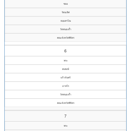
ชลอ
รัตนเลิศ
ธมฺมสรโณ
วัดหนองถ้ำ
คณะจังหวัดพิจิตร
6
พระ
สมพงษ์
แก้วจันทร์
อาทโร
วัดหนองถ้ำ
คณะจังหวัดพิจิตร
7
พระ