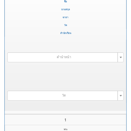
ชื่อ
นามสกุล
ฉายา
วัด
สำนักเรียน
คำนำหน้า
วัด
1
พระ