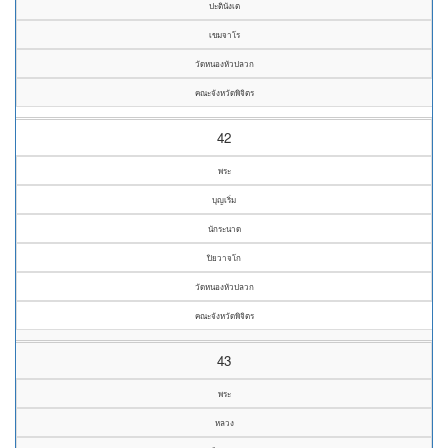
ปะตินังเต
เขมจาโร
วัดหนองหัวปลวก
คณะจังหวัดพิจิตร
42
พระ
บุญเริ่ม
นักระนาด
ปิยวาจโก
วัดหนองหัวปลวก
คณะจังหวัดพิจิตร
43
พระ
หลวง