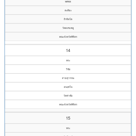
ทศพล
ตะติยะ
ถิรจิตโต
วัดดงชะพลู
คณะจังหวัดพิจิตร
14
พระ
วิชัย
สายสุวรรณ
อนงฺคโน
วัดท่าฬ่อ
คณะจังหวัดพิจิตร
15
พระ