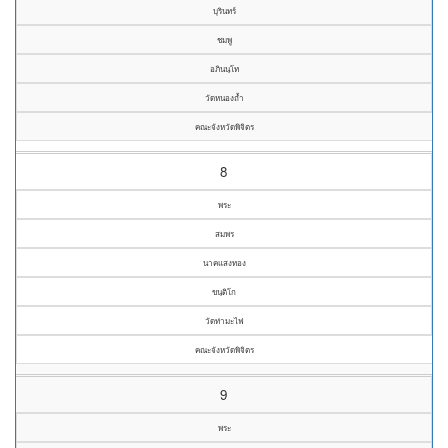
บุรินทร์
ชมพู
อภินนฺโท
วัดหนองถ้ำ
คณะจังหวัดพิจิตร
8
พระ
สมพร
นาคแสงทอง
ขนฺติโก
วัดท่ามะไฟ
คณะจังหวัดพิจิตร
9
พระ