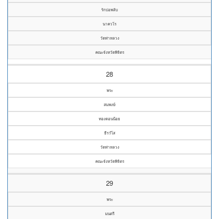
รักบ่อพลับ
นาควโร
วัดท่าหลวง
คณะจังหวัดพิจิตร
28
พระ
สมพงษ์
ทองดอนน้อย
ธีรวํโส
วัดท่าหลวง
คณะจังหวัดพิจิตร
29
พระ
มนตรี