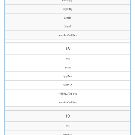
สนธิปัญญา
อยู่เจริญ
อาทโร
วัดหงษ์
คณะจังหวัดพิจิตร
18
พระ
วรรณุ
บุญเรือง
จนฺทาโภ
วัดบ้านบุ่งโพธิ์งาม
คณะจังหวัดพิจิตร
19
พระ
ประภาส