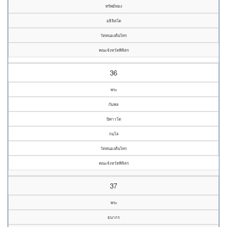
ทรัพย์ทอง
อธิจิตโต
วัดหนองต้นไทร
คณะจังหวัดพิจิตร
36
พระ
กัมพล
นิพาวโต
กมฺโล
วัดหนองต้นไทร
คณะจังหวัดพิจิตร
37
พระ
ธนากร