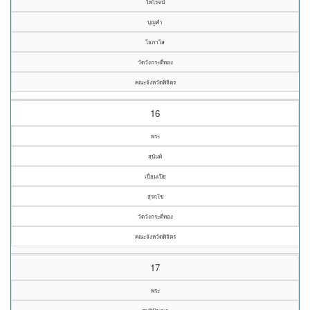
ไพโรจน์
บุญคำ
โอภาโส
วัดวังกระดี่ทอง
คณะจังหวัดพิจิตร
16
พระ
สุนันท์
เปี่ยมเปีย
สุรกฺโข
วัดวังกระดี่ทอง
คณะจังหวัดพิจิตร
17
พระ