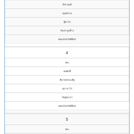
ธิชานนท์
บุญสนาน
ฐิตาโภ
วัดเขารูปช้าง
คณะจังหวัดพิจิตร
4
พระ
สมศักดิ์
ศิลาพรประเสิฐ
สุภาจาโร
วัดอู่ตะเภา
คณะจังหวัดพิจิตร
5
พระ