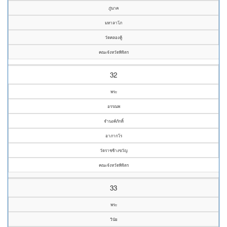
ภู่นาค
มหาลาโภ
วัดคลองคู้
คณะจังหวัดพิจิตร
32
พระ
อรรณพ
จำนงค์ภักดิ์
อาภากโร
วัดราชช้างขวัญ
คณะจังหวัดพิจิตร
33
พระ
วินัย