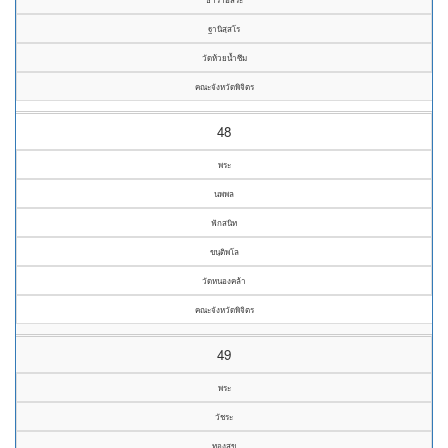
ฐานิสฺสโร
วัดห้วยน้ำซึม
คณะจังหวัดพิจิตร
48
พระ
นพพล
ฟักสนิท
ขนฺติพโล
วัดหนองคล้า
คณะจังหวัดพิจิตร
49
พระ
วัชระ
ทองสุข