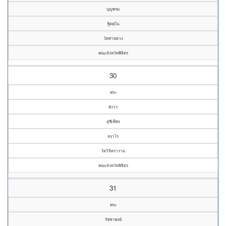
บุญพรม
ฐิตคุโน
วัดท่าหลวง
คณะจังหวัดพิจิตร
30
พระ
สังวร
สุชีเพ็ชร
สงฺวโร
วัดวิจิตราราม
คณะจังหวัดพิจิตร
31
พระ
รัชชาพงษ์