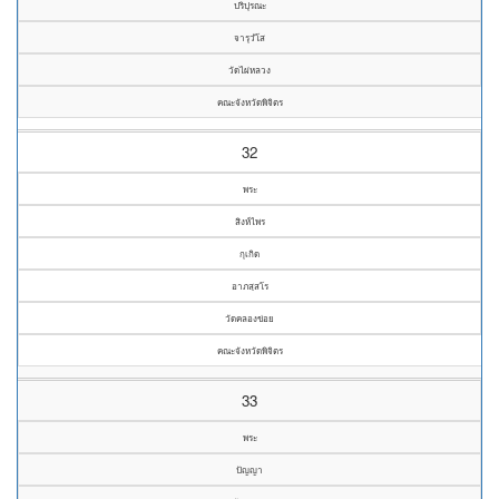
ปริปุรณะ
จารุวํโส
วัดไผ่หลวง
คณะจังหวัดพิจิตร
32
พระ
สิงห์ไพร
กุเกิด
อาภสฺสโร
วัดคลองข่อย
คณะจังหวัดพิจิตร
33
พระ
ปัญญา