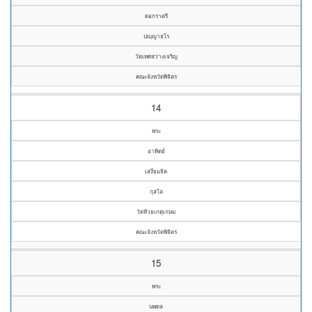
ดอกราตรี
ปญฺญาธโร
วัดเทศสว่างเจริญ
คณะจังหวัดพิจิตร
14
พระ
อาทิตย์
เสงี่ยมจิต
กุสโล
วัดห้วยเกตุเกษม
คณะจังหวัดพิจิตร
15
พระ
นพดล