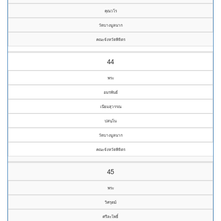
คุณวโร
วัดบางมูลนาก
คณะจังหวัดพิจิตร
44
พระ
อมรพันธ์
เนียมสุวรรณ
ปสนฺโน
วัดบางมูลนาก
คณะจังหวัดพิจิตร
45
พระ
วิศรุตม์
ศรีละโพธิ์