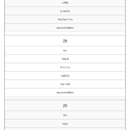
วงศ์ชัย
ฐานธมฺโม
วัดธงไทยาราม
คณะจังหวัดพิจิตร
28
พระ
ไพฑูรย์
จำปางาม
อุชุจิตฺโต
วัดยางคลี
คณะจังหวัดพิจิตร
29
พระ
อนุกูล