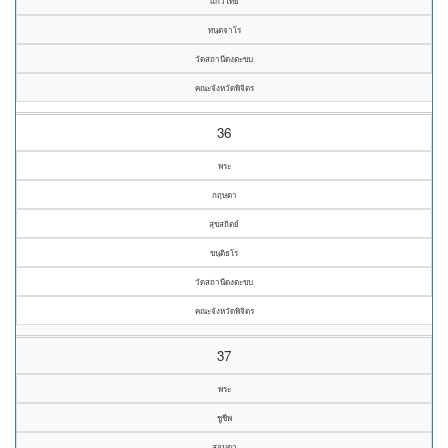
แก้วไทย
ทนฺตจาโร
วัดสถานีดงตะขบ
คณะจังหวัดพิจิตร
36
พระ
กฤษดา
สุขสถิตย์
ขนฺติธโร
วัดสถานีดงตะขบ
คณะจังหวัดพิจิตร
37
พระ
ชูชีพ
สอนดา