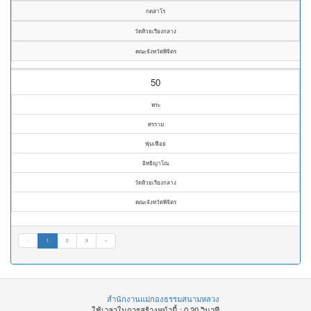
กตสาโร
วัดห้วยเรียงกลาง
คณะจังหวัดพิจิตร
50
พระ
ศรราม
ฟุ่มเฟือย
อิทธิญาโณ
วัดห้วยเรียงกลาง
คณะจังหวัดพิจิตร
«
1
2
3
»
สำนักงานแม่กองธรรมสนามหลวง
ใช้เวลาในการสร้างหน้านี้ : 0.20 วินาที