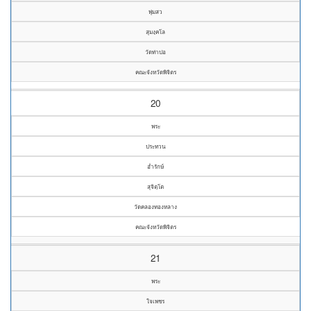
พุ่มสว
สุมงฺคโล
วัดท่าปอ
คณะจังหวัดพิจิตร
20
พระ
ประทวน
อ่ำรักษ์
สุจิตฺโต
วัดคลองทองหลาง
คณะจังหวัดพิจิตร
21
พระ
ใจเพชร