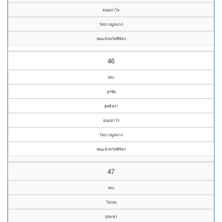
ธมฺมปาโล
วัดบางมูลนาก
คณะจังหวัดพิจิตร
46
พระ
สุรชัย
สุทธิสง่า
ธมฺมสาโร
วัดบางมูลนาก
คณะจังหวัดพิจิตร
47
พระ
โสภณ
สุขแชว