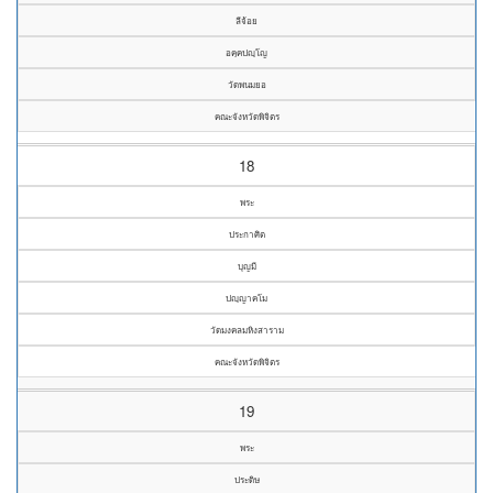
ลีจ้อย
อคฺคปญฺโญ
วัดพนมยอ
คณะจังหวัดพิจิตร
18
พระ
ประกาศิต
บุญมี
ปญฺญาคโม
วัดมงคลมหิงสาราม
คณะจังหวัดพิจิตร
19
พระ
ประดิษ