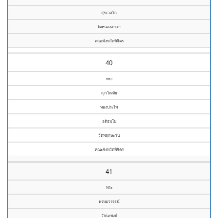
สุขเวสโก
วัดหนองสะเดา
คณะจังหวัดพิจิตร
40
พระ
ญาโณทัย
ทองประไพ
อติธมฺโม
วัดพฤกษะวัน
คณะจังหวัดพิจิตร
41
พระ
พรหมวรรธน์
วัจนะพงษ์