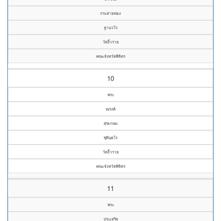
กระสายทอง
ฐานวโร
วัดงิ้วราย
คณะจังหวัดพิจิตร
10
พระ
ณรงค์
สุขเกษม
ชุตินฺธโร
วัดงิ้วราย
คณะจังหวัดพิจิตร
11
พระ
ประเสริฐ