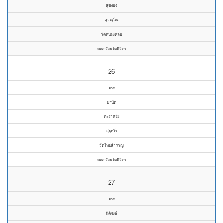
สุขทอง
สุวณฺโณ
วัดหนองคล่อ
คณะจังหวัดพิจิตร
26
พระ
มานัด
ทะธาศรัย
สุนฺทโร
วัดใหม่สำราญ
คณะจังหวัดพิจิตร
27
พระ
นิติพงษ์