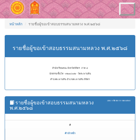
Toggle
navigation
หน้าหลัก
รายชื่อผู้ขอเข้าสอบธรรมสนามหลวง พ.ศ.๒๕๖๘
รายชื่อผู้ขอเข้าสอบธรรมสนามหลวง พ.ศ.๒๕๖๘
สำนักเรียนคณะจังหวัดพิจิตร ภาค ๔
นักธรรมชั้นโท - ๓๒๑๔๐๐๒ - วัดตะพานหิน
ตำบลตะพานหิน อำเภอตะพานหิน พิจิตร
รายชื่อผู้ขอเข้าสอบธรรมสนามหลวง
แสดง
1 ถึง 50
จาก
136
ผลลัพธ์
พ.ศ.๒๕๖๘
#
คำนำหน้า