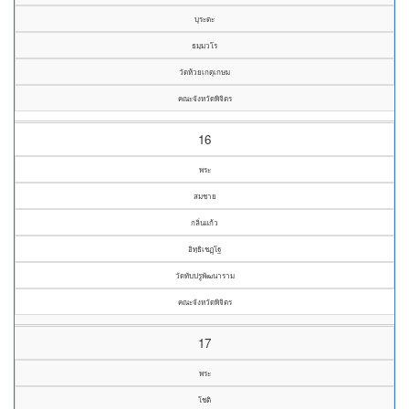
บุระตะ
ธมฺมวโร
วัดห้วยเกตุเกษม
คณะจังหวัดพิจิตร
16
พระ
สมชาย
กลิ่นแก้ว
อิทฺธิเชฏฺโฐ
วัดทับปรูพัฒนาราม
คณะจังหวัดพิจิตร
17
พระ
โชติ