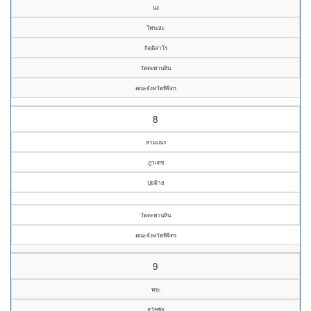
นง
โพระสะ
กิตฺติสาโร
วัดตะพานหิน
คณะจังหวัดพิจิตร
8
สามเณร
ภูวเดช
ปุยฝ้าย
วัดตะพานหิน
คณะจังหวัดพิจิตร
9
พระ
ธวัชชัย