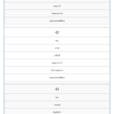
เขมงฺกโร
วัดพฤกษะวัน
คณะจังหวัดพิจิตร
42
พระ
ธวัช
เหล็กดี
ปญฺญาสาโร
วัดบางมูลนาก
คณะจังหวัดพิจิตร
43
พระ
กนกพล
จันทร์เม้า