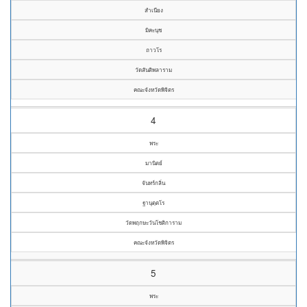
สำเนียง
มิคะนุช
ถาวโร
วัดสันติพลาราม
คณะจังหวัดพิจิตร
4
พระ
มานิตย์
จันทร์กลิ่น
ฐานุตฺตโร
วัดพฤกษะวันโชติการาม
คณะจังหวัดพิจิตร
5
พระ