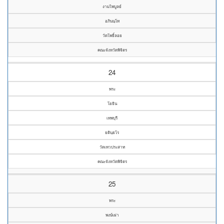
งามไพบูลย์
อภินนฺโท
วัดโพธิ์ลอย
คณะจังหวัดพิจิตร
24
พระ
โยธิน
เทพบุรี
ยตินฺธโร
วัดเทวประสาท
คณะจังหวัดพิจิตร
25
พระ
พงษ์เผ่า