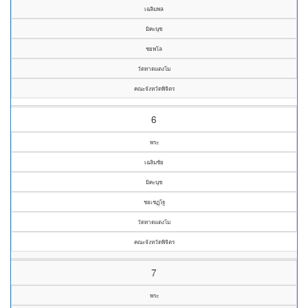
เฉลิมพล
มิคะนุช
ชยพโล
วัดหาดแตงโม
คณะจังหวัดพิจิตร
6
พระ
เฉลิมชัย
มิคะนุช
ชยเชฏฺโฐ
วัดหาดแตงโม
คณะจังหวัดพิจิตร
7
พระ