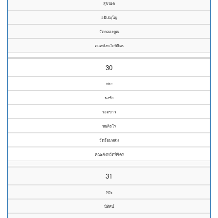
สุขรอด
อธิปญฺโญ
วัดคลองคูณ
คณะจังหวัดพิจิตร
30
พระ
ธงชัย
รอดขาว
ขนฺติธโร
วัดอ้อมหล่ม
คณะจังหวัดพิจิตร
31
พระ
นิทัศน์