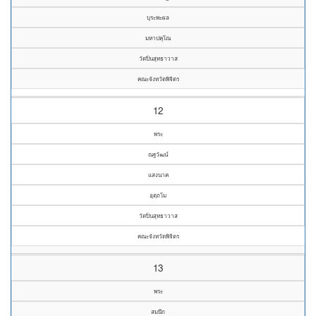
บุระพะผล
มหาปคุโณ
วัดปิ่นสุทธาวาส
คณะจังหวัดพิจิตร
12
พระ
ณฐวัฒน์
แสงนาค
อุตฺถโม
วัดปิ่นสุทธาวาส
คณะจังหวัดพิจิตร
13
พระ
สมนึก