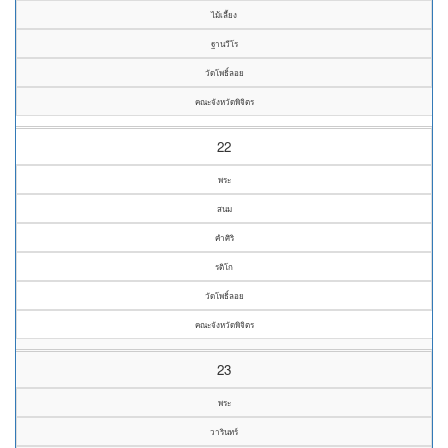
ไม้เลี้ยง
ฐานวีโร
วัดโพธิ์ลอย
คณะจังหวัดพิจิตร
22
พระ
สนม
คำศิริ
รติโก
วัดโพธิ์ลอย
คณะจังหวัดพิจิตร
23
พระ
วารินทร์