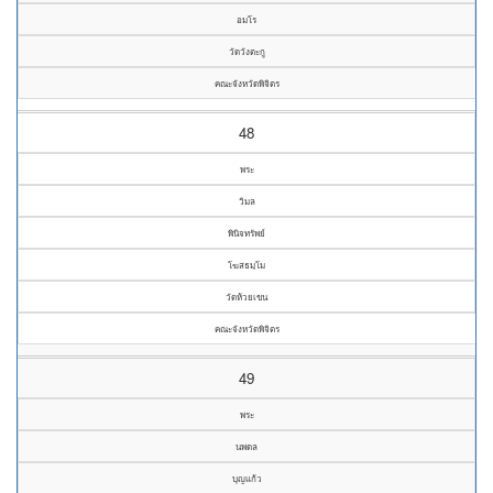
อมโร
วัดวังตะกู
คณะจังหวัดพิจิตร
48
พระ
วิมล
พินิจทรัพย์
โฆสธมฺโม
วัดห้วยเขน
คณะจังหวัดพิจิตร
49
พระ
นพดล
บุญแก้ว