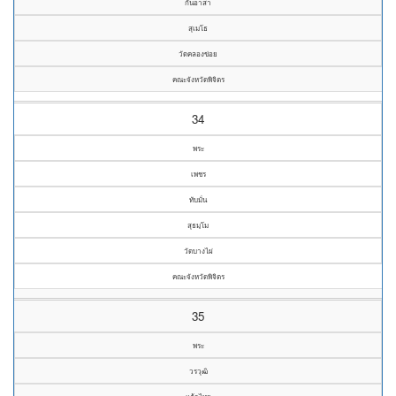
กันอาสา
สุเมโธ
วัดคลองข่อย
คณะจังหวัดพิจิตร
34
พระ
เพชร
ทับมั่น
สุธมฺโม
วัดบางไผ่
คณะจังหวัดพิจิตร
35
พระ
วรวุฒิ