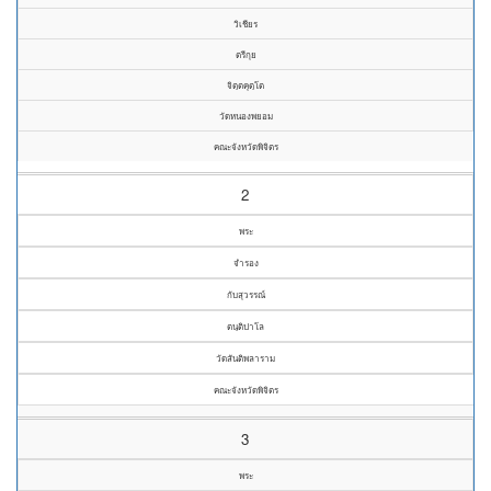
วิเชียร
ตรีกุย
จิตฺตคุตฺโต
วัดหนองพยอม
คณะจังหวัดพิจิตร
2
พระ
จำรอง
กับสุวรรณ์
ตนฺติปาโล
วัดสันติพลาราม
คณะจังหวัดพิจิตร
3
พระ