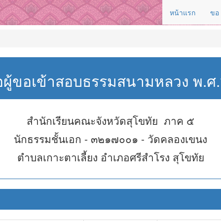
หน้าแรก
ขอ
่อผู้ขอเข้าสอบธรรมสนามหลวง พ.
สำนักเรียนคณะจังหวัดสุโขทัย ภาค ๕
นักธรรมชั้นเอก - ๓๒๑๗๐๐๑ - วัดคลองเขนง
ตำบลเกาะตาเลี้ยง อำเภอศรีสำโรง สุโขทัย