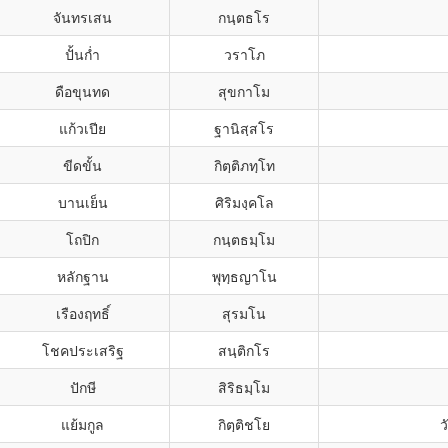
จันทรเสน
กนฺตธโร
ปั้นก่ำ
วราโภ
ดือขุนทด
สุขกาโม
แก้วเปีย
ฐานิสฺสโร
ขีดขั้น
กิตฺติภทฺโท
บานเย็น
ศิริมงฺคโล
โถปิก
กนฺตธมฺโม
หลักฐาน
พุทฺธญาโน
เรืองฤทธิ์
สุรมโน
โชคประเสริฐ
สนฺติกโร
ปักษี
สิริธมฺโม
แย้มกูล
กิตฺติชโย
ว