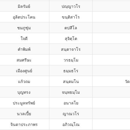
มิลรัมย์
ปญฺญาวโร
อุลิตประโคน
ขนฺติสาโร
ชมภูชุ่ม
ตปสีโล
ใจดี
สุจิตฺโต
คำพิมพ์
สนฺตาจาโร
สมศรีษะ
วรธมฺโม
เมืองศูนย์
ธมฺมธโร
แก้วถม
สนฺตมโน
วั
บุญทรง
จนฺทธมฺโม
ประมูลทรัพย์
อนาลโย
นวลเปี้ย
ญาณวโร
จินดาประภาพร
อภิวณฺโณ