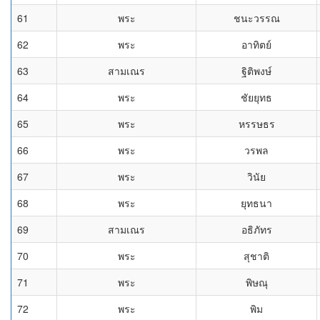
61
พระ
ชนะวรรณ
62
พระ
อาทิตย์
63
สามเณร
ฐิติพงษ์
64
พระ
ชัยยุทธ
65
พระ
หรรษธร
66
พระ
วรพล
67
พระ
วินัย
68
พระ
ยุทธนา
69
สามเณร
อธิภัทร
70
พระ
สุชาติ
71
พระ
พิษณุ
72
พระ
พิม