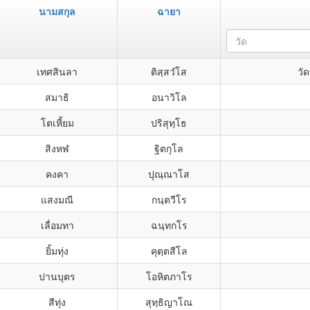
นามสกุล
ฉายา
วัด
เทศสินลา
ติสฺสวํโส
วั
สมาธิ
อนาวิโล
โตเหี้ยม
ปริสุทฺโธ
สิงหฬ
ฐิตกุโล
คงคา
ปุณฺณาโส
แสงมณี
กนฺตวีโร
เลื่อมทา
ฉนฺทกโร
ยิ้มทุ่ง
คุตฺตสีโล
ปานบุตร
โอหิตภาโร
สีทุ่ง
สุทฺธิญาโณ