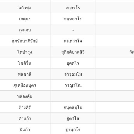
แก้วทุ่ง
จกฺกวโร
เกตุคง
จนฺทสาโร
เจนจบ
-
ศุภรัตนาภิรักษ์
สนฺตวาโจ
โตบำรุง
สุกิตฺติปาลสิริ
วั
โชติรื่น
อุตฺตโร
พลชาลี
จารุธมฺโม
ภูเหมือนบุตร
วรญาโณ
หล่องคุ้ม
ค้างคีรี
กนฺตธมฺโม
คำแก้ว
ฐิตวํโส
มีแก้ว
ฐานฺกโร