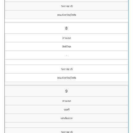
วัดราชธานี
คณะจังหวัดสุโขทัย
8
สามเณร
สิทธิโชค
-
วัดราชธานี
คณะจังหวัดสุโขทัย
9
สามเณร
นนทรี
แสนนิ่มนวล
วัดราชธานี