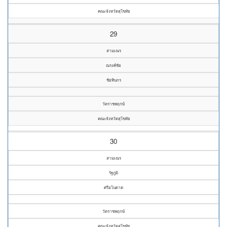
คณะจังหวัดสุโขทัย
29
สามเณร
ณรงค์ชัย
ชัยทินกร
วัดราชพฤกษ์
คณะจังหวัดสุโขทัย
30
สามเณร
รัฐภูมิ
ศรีอโนดาต
วัดราชพฤกษ์
คณะจังหวัดสุโขทัย