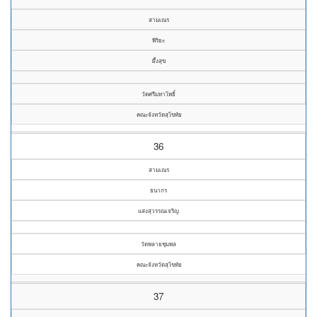
สามเณร
พิริยะ
ผึ้งสุข
วัดศรีมหาโพธิ์
คณะจังหวัดสุโขทัย
36
สามเณร
ธนากร
แสงสุวรรณเจริญ
วัดพลายชุมพล
คณะจังหวัดสุโขทัย
37