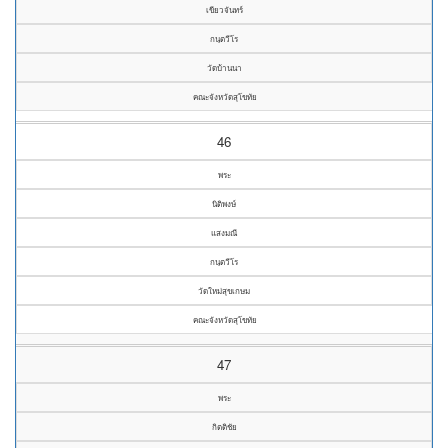
เขียวจันทร์
กนฺตวีโร
วัดบ้านนา
คณะจังหวัดสุโขทัย
46
พระ
นิติพงษ์
แสงมณี
กนฺตวีโร
วัดใหม่สุขเกษม
คณะจังหวัดสุโขทัย
47
พระ
กิตติชัย