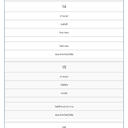
14
สามเณร
สรศักดิ์
รักษาชอบ
วัดท่าทอง
คณะจังหวัดสุโขทัย
15
สามเณร
กิตติธัช
ประดับ
วัดศรีเสวตวนาราม
คณะจังหวัดสุโขทัย
16