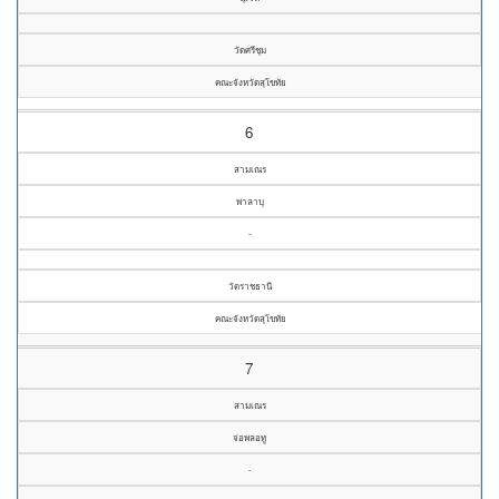
วัดศรีชุม
คณะจังหวัดสุโขทัย
6
สามเณร
พาลาบุ
-
วัดราชธานี
คณะจังหวัดสุโขทัย
7
สามเณร
จ่อพลอทู
-