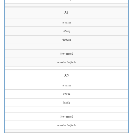
31
สามเณร
ศรัณยู
ชัยทินกร
วัดราชพฤกษ์
คณะจังหวัดสุโขทัย
32
สามเณร
สหัสวัต
ไก่แก้ว
วัดราชพฤกษ์
คณะจังหวัดสุโขทัย