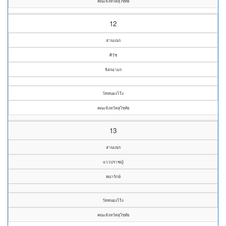
คณะจังหวัดสุโขทัย
12
สามเณร
ศิวัช
จิตรอามร
วัดหนองโว้ง
คณะจังหวัดสุโขทัย
13
สามเณร
แววปราชญ์
พนารักษ์
วัดหนองโว้ง
คณะจังหวัดสุโขทัย