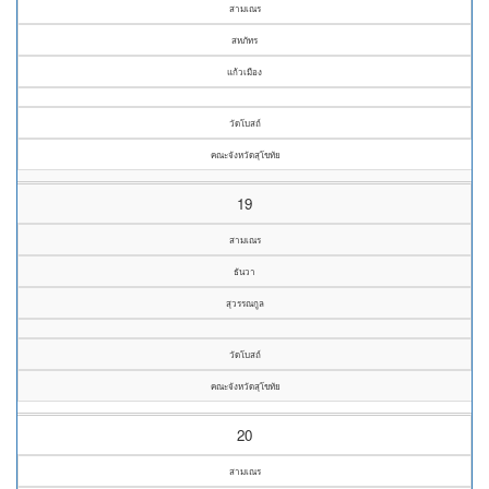
สามเณร
สหภัทร
แก้วเมือง
วัดโบสถ์
คณะจังหวัดสุโขทัย
19
สามเณร
ธันวา
สุวรรณกูล
วัดโบสถ์
คณะจังหวัดสุโขทัย
20
สามเณร