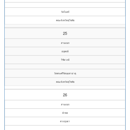
วัดโบสถ์
คณะจังหวัดสุโขทัย
25
สามเณร
อนุพงษ์
วิชัยวงษ์
วัดพระศรีรัตนมหาธาตุ
คณะจังหวัดสุโขทัย
26
สามเณร
นำพล
ดวงบุบผา