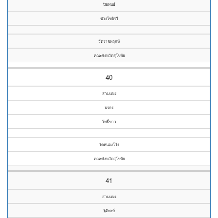
ปิยพนธ์
ช่วงโชติรวี
วัดราชพฤกษ์
คณะจังหวัดสุโขทัย
40
สามเณร
นรกร
โพธิ์ขาว
วัดหนองโว้ง
คณะจังหวัดสุโขทัย
41
สามเณร
ฐิติพงษ์