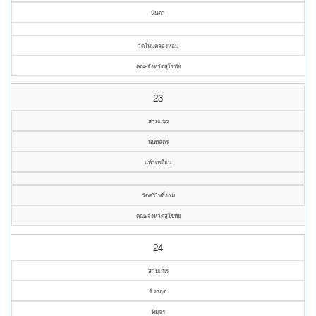
นันตา
วัดใหม่คลองหอม
คณะจังหวัดสุโขทัย
23
สามเณร
นันทฉัตร
แห้วเหมือน
วัดศรีโพธิ์งาม
คณะจังหวัดสุโขทัย
24
สามเณร
จิรกฤต
ทิมจร