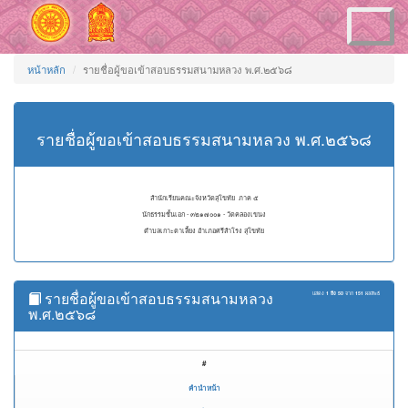
Toggle
navigation
หน้าหลัก
รายชื่อผู้ขอเข้าสอบธรรมสนามหลวง พ.ศ.๒๕๖๘
รายชื่อผู้ขอเข้าสอบธรรมสนามหลวง พ.ศ.๒๕๖๘
สำนักเรียนคณะจังหวัดสุโขทัย ภาค ๕
นักธรรมชั้นเอก - ๓๒๑๗๐๐๑ - วัดคลองเขนง
ตำบลเกาะตาเลี้ยง อำเภอศรีสำโรง สุโขทัย
รายชื่อผู้ขอเข้าสอบธรรมสนามหลวง
แสดง
1 ถึง 50
จาก
151
ผลลัพธ์
พ.ศ.๒๕๖๘
#
คำนำหน้า