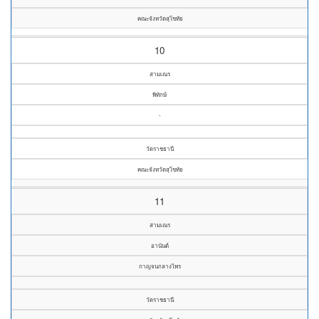
คณะจังหวัดสุโขทัย
10
สามเณร
พิทักษ์
-
วัดราชธานี
คณะจังหวัดสุโขทัย
11
สามเณร
อานันต์
กาญจนกลางไพร
วัดราชธานี