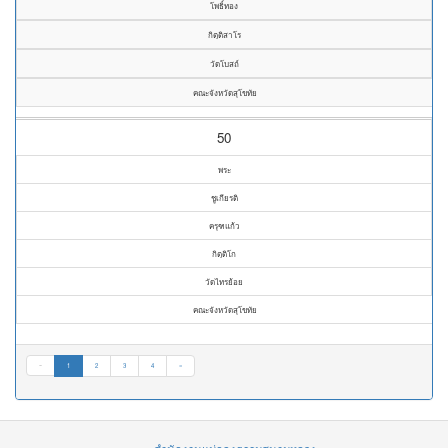
โพธิ์ทอง
กิตฺติสาโร
วัดโบสถ์
คณะจังหวัดสุโขทัย
50
พระ
ชูเกียรติ
ครุฑแก้ว
กิตฺติโก
วัดไทรย้อย
คณะจังหวัดสุโขทัย
«
1
2
3
4
»