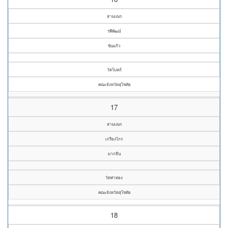
สามเณร
รพีพัฒน์
ขันแก้ว
วัดโบสถ์
คณะจังหวัดสุโขทัย
17
สามเณร
เกรียงไกร
มากจีน
วัดท่าทอง
คณะจังหวัดสุโขทัย
18