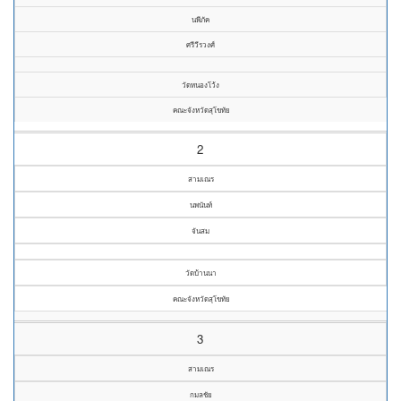
นพีภัค
ศรีวีรวงศ์
วัดหนองโว้ง
คณะจังหวัดสุโขทัย
2
สามเณร
นพนันท์
จันสม
วัดบ้านนา
คณะจังหวัดสุโขทัย
3
สามเณร
กมลชัย