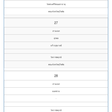
วัดพระศรีรัตนมหาธาตุ
คณะจังหวัดสุโขทัย
27
สามเณร
สุรพล
แก้วกุสุมาลย์
วัดราชพฤกษ์
คณะจังหวัดสุโขทัย
28
สามเณร
ยอดชาย
-
วัดราชพฤกษ์