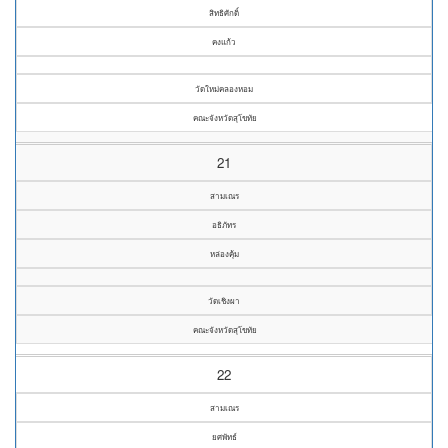
สิทธิศักดิ์
คงแก้ว
วัดใหม่คลองหอม
คณะจังหวัดสุโขทัย
21
สามเณร
อธิภัทร
หล่องคุ้ม
วัดเชิงผา
คณะจังหวัดสุโขทัย
22
สามเณร
ยศพัทธ์