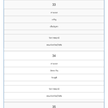
33
สามเณร
เจริญ
เสือบัญชา
วัดราชพฤกษ์
คณะจังหวัดสุโขทัย
34
สามเณร
ภัทรจาริน
รักปฐพี
วัดราชพฤกษ์
คณะจังหวัดสุโขทัย
35