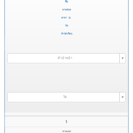
ชื่อ
นามสกุล
ฉายา
วัด
สำนักเรียน
คำนำหน้า
วัด
1
สามเณร