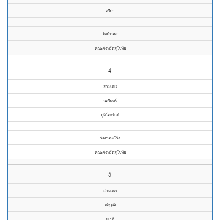
ศรีปา
วัดบ้านนา
คณะจังหวัดสุโขทัย
4
สามเณร
นครินทร์
ภูมิโคกรักษ์
วัดหนองโว้ง
คณะจังหวัดสุโขทัย
5
สามเณร
ณัฐวุฒิ
นุเวที