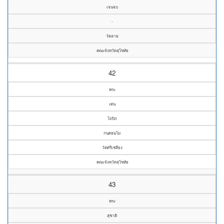
เจนจบ
-
วัดลาย
คณะจังหวัดสุโขทัย
42
พระ
เด่น
โถปิก
กนฺตธมฺโม
วัดศรีเชลียง
คณะจังหวัดสุโขทัย
43
พระ
สุชาติ