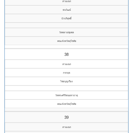
สามเณร
ธนวัฒน์
บัวบริสุทธิ์
วัดพลายชุมพล
คณะจังหวัดสุโขทัย
38
สามเณร
กรกฤต
ไชยบุญเรือง
วัดพระศรีรัตนมหาธาตุ
คณะจังหวัดสุโขทัย
39
สามเณร