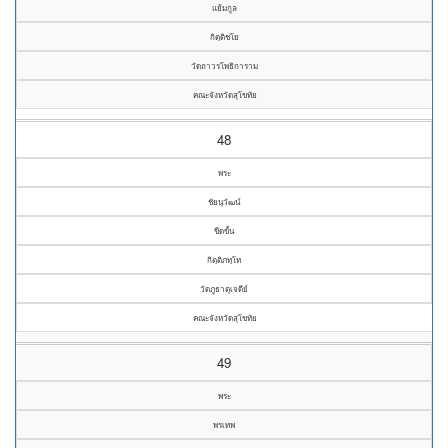
แย้มกูล
กิตฺติชโย
วัดถาวรโพธิการาม
คณะจังหวัดสุโขทัย
48
พระ
ชัยนุวัฒน์
ขีดขั้น
กิตฺติภทฺโท
วัดภูธาตุเจดีย์
คณะจังหวัดสุโขทัย
49
พระ
พรเทพ