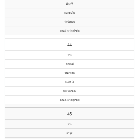
ค้างคีรี
กนฺตธมฺโม
วัดบึงบอน
คณะจังหวัดสุโขทัย
44
พระ
อดินันท์
จันทรเสน
กนฺตธโร
วัดบ้านคลอง
คณะจังหวัดสุโขทัย
45
พระ
อาวุธ