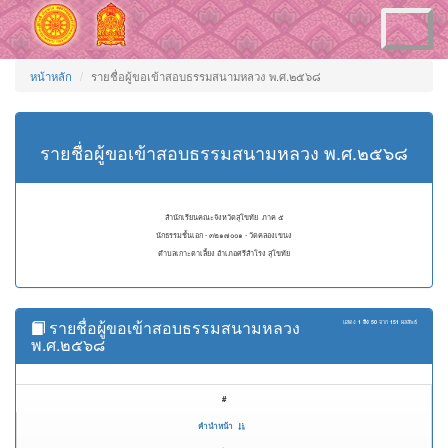
Toggle
navigation
หน้าหลัก
รายชื่อผู้ขอเข้าสอบธรรมสนามหลวง พ.ศ.๒๕๖๘
รายชื่อผู้ขอเข้าสอบธรรมสนามหลวง พ.ศ.๒๕๖๘
สำนักเรียนคณะจังหวัดสุโขทัย ภาค ๕
นักธรรมชั้นเอก - ๓๒๑๗๐๐๑ - วัดคลองเขนง
ตำบลเกาะตาเลี้ยง อำเภอศรีสำโรง สุโขทัย
รายชื่อผู้ขอเข้าสอบธรรมสนามหลวง
แสดง
1 ถึง 50
จาก
151
ผลลัพธ์
พ.ศ.๒๕๖๘
#
คำนำหน้า