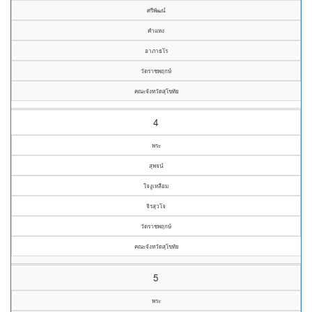
ศรีพัฒน์
คำแหง
อาภาธโร
วัดราชพฤกษ์
คณะจังหวัดสุโขทัย
4
พระ
สุพจน์
ใจงูเหลือม
จิรสุวโจ
วัดราชพฤกษ์
คณะจังหวัดสุโขทัย
5
พระ