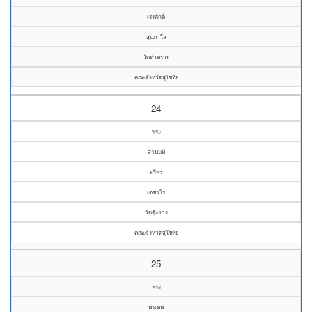
เริงศักดิ์
สุปภาโส
วัดท่าทราย
คณะจังหวัดสุโขทัย
24
พระ
สานนท์
ตรีพร
เตชวโร
วัดคุ้งยาง
คณะจังหวัดสุโขทัย
25
พระ
พรเทพ