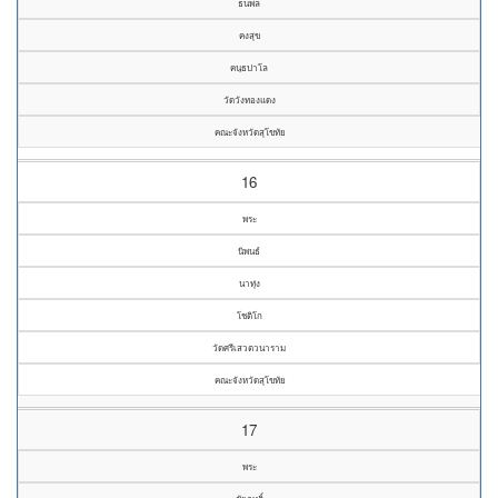
ธนพล
คงสุข
คนฺธปาโล
วัดวังทองแดง
คณะจังหวัดสุโขทัย
16
พระ
นิพนธ์
นาทุ่ง
โชติโก
วัดศรีเสวตวนาราม
คณะจังหวัดสุโขทัย
17
พระ