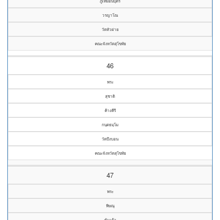
ภูเหมือนบุตร
วรญาโณ
วัดหัวฝาย
คณะจังหวัดสุโขทัย
46
พระ
สุชาติ
ค้างคีรี
กนฺตธมฺโม
วัดบึงบอน
คณะจังหวัดสุโขทัย
47
พระ
พิษณุ
คำแก้ว