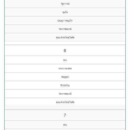
รัฐการณ์
ขุนใจ
ปญฺญาวฑฺฒโก
วัดราชพฤกษ์
คณะจังหวัดสุโขทัย
6
พระ
ประกายเพชร
ดิษฐสุข
ธีรปญฺโญ
วัดราชพฤกษ์
คณะจังหวัดสุโขทัย
7
พระ