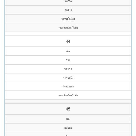
โชติรื่น
อุตฺตโร
วัดทุ่งยั้งเมือง
คณะจังหวัดสุโขทัย
44
พระ
วินัย
พลชาลี
จารุธมฺโม
วัดหนองกก
คณะจังหวัดสุโขทัย
45
พระ
ยุทธนา