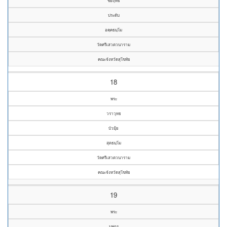
ชัยฤทธิ์
ประดับ
อคฺคธมฺโม
วัดศรีเสวตวนาราม
คณะจังหวัดสุโขทัย
18
พระ
วราวุทธ
บัวมุ้ย
สุตธมฺโม
วัดศรีเสวตวนาราม
คณะจังหวัดสุโขทัย
19
พระ
บุพกร