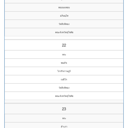
หยอมแหยม
อภินนฺโท
วัดสิงห์ทอง
คณะจังหวัดสุโขทัย
22
พระ
พณกิจ
ไกรกิจราษฎร์
เมธิโก
วัดสิงห์ทอง
คณะจังหวัดสุโขทัย
23
พระ
สำเภา