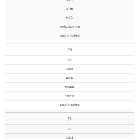
มาสิน
ฐิตสีโล
วัดศรีเสวตวนาราม
คณะจังหวัดสุโขทัย
20
พระ
บัญญัติ
คงแจ้ง
สิริมงฺคโล
วัดป่ารัง
คณะจังหวัดสุโขทัย
21
พระ
สุรศักดิ์