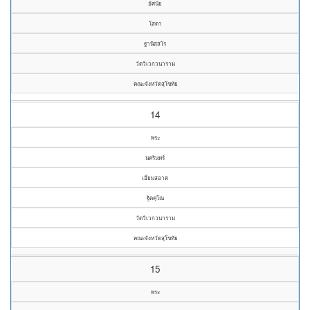
อัศนัย
โสดา
ฐานิสฺสโร
วัดวิเวกวนาราม
คณะจังหวัดสุโขทัย
14
พระ
นครินทร์
เอี่ยมสอาด
ฐิตคุโณ
วัดวิเวกวนาราม
คณะจังหวัดสุโขทัย
15
พระ