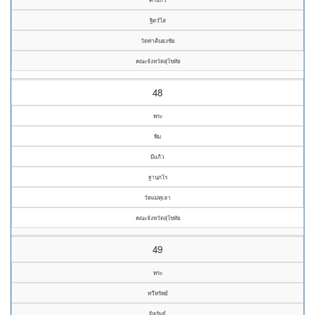
ฐิตวํโส
วัดท่าต้นธงชัย
คณะจังหวัดสุโขทัย
48
พระ
พิม
มีแก้ว
ฐานฺกโร
วัดแม่ทุเลา
คณะจังหวัดสุโขทัย
49
พระ
ทวีทรัพย์
มิลรัมย์