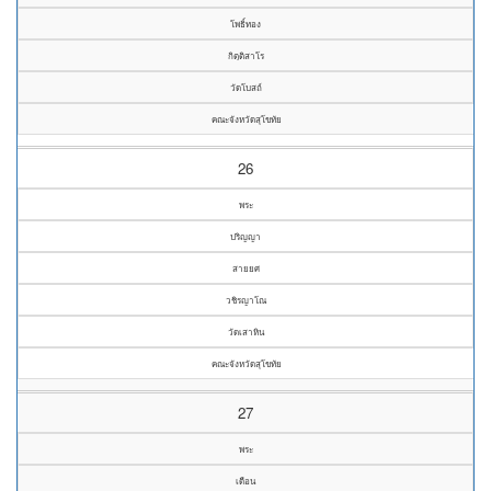
โพธิ์ทอง
กิตฺติสาโร
วัดโบสถ์
คณะจังหวัดสุโขทัย
26
พระ
ปริญญา
สายยศ
วชิรญาโณ
วัดเสาหิน
คณะจังหวัดสุโขทัย
27
พระ
เดือน