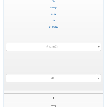
ชื่อ
นามสกุล
ฉายา
วัด
สำนักเรียน
คำนำหน้า
วัด
1
พระครู