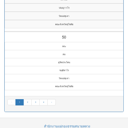
ปญฺญาวโร
วัดแม่ทุเลา
คณะจังหวัดสุโขทัย
50
พระ
สม
อุลิตประโคน
ขนฺติสาโร
วัดแม่ทุเลา
คณะจังหวัดสุโขทัย
«
1
2
3
4
»
สำนักงานแม่กองธรรมสนามหลวง