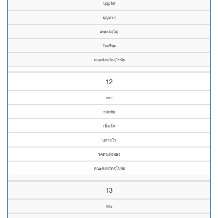
บุญเลิศ
บุญมาก
อคฺคปญฺโญ
วัดศรีชุม
คณะจังหวัดสุโขทัย
12
พระ
ธนัทชัย
เพ็งเจ็ก
ปภากโร
วัดตระพังทอง
คณะจังหวัดสุโขทัย
13
พระ