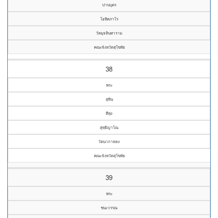
ปานบุตร
โอหิตภาโร
วัดมุจลินทาราม
คณะจังหวัดสุโขทัย
38
พระ
สุทิน
สีทุ่ง
สุทฺธิญาโณ
วัดนากาหลง
คณะจังหวัดสุโขทัย
39
พระ
ชนะวรรณ