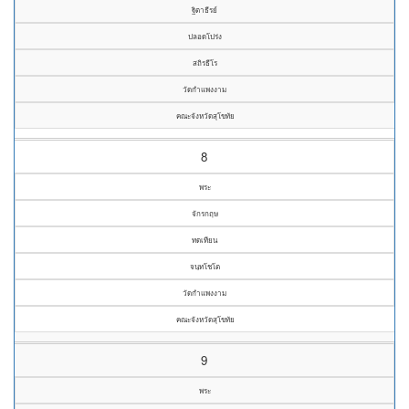
ฐิตาธีรย์
ปลอดโปร่ง
สถิรธีโร
วัดกำแพงงาม
คณะจังหวัดสุโขทัย
8
พระ
จักรกฤษ
ทดเทียน
จนฺทโชโต
วัดกำแพงงาม
คณะจังหวัดสุโขทัย
9
พระ