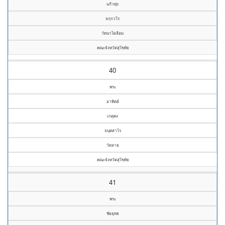
แก้วทุ่ง
จกฺกวโร
วัดนาไผ่ล้อม
คณะจังหวัดสุโขทัย
40
พระ
อาทิตย์
เกตุคง
จนฺทสาโร
วัดลาย
คณะจังหวัดสุโขทัย
41
พระ
ชัยยุทธ