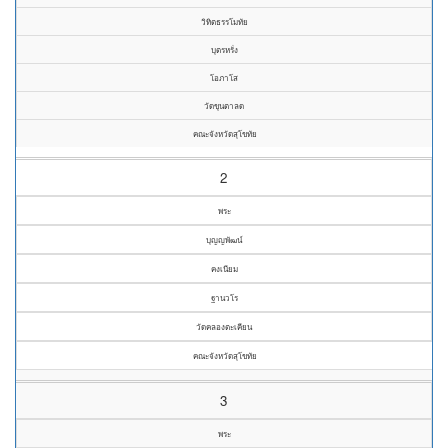
วิทิตธรรโมทัย
บุตรหรั่ง
โอภาโส
วัดขุนตาลด
คณะจังหวัดสุโขทัย
2
พระ
บุญญพัฒน์
คงเนียม
ฐานวโร
วัดคลองตะเคียน
คณะจังหวัดสุโขทัย
3
พระ