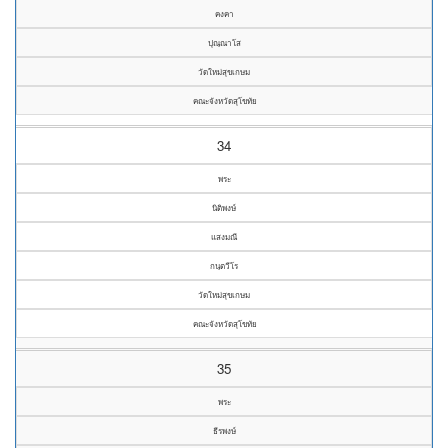
คงคา
ปุณฺณาโส
วัดใหม่สุขเกษม
คณะจังหวัดสุโขทัย
34
พระ
นิติพงษ์
แสงมณี
กนฺตวีโร
วัดใหม่สุขเกษม
คณะจังหวัดสุโขทัย
35
พระ
ธีรพงษ์