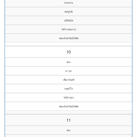
ประทวน
สมบูรณ์
อธิจิตฺโต
วัดกำแพงงาม
คณะจังหวัดสุโขทัย
10
พระ
อาวุธ
เขียวจันทร์
กนฺตวีโร
วัดบ้านนา
คณะจังหวัดสุโขทัย
11
พระ