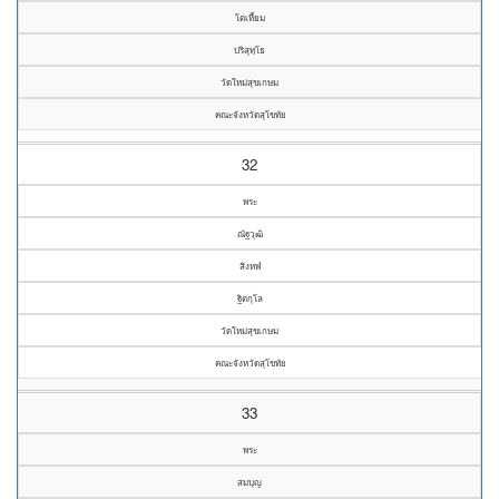
โตเหี้ยม
ปริสุทฺโธ
วัดใหม่สุขเกษม
คณะจังหวัดสุโขทัย
32
พระ
ณัฐวุฒิ
สิงหฬ
ฐิตกุโล
วัดใหม่สุขเกษม
คณะจังหวัดสุโขทัย
33
พระ
สมบุญ