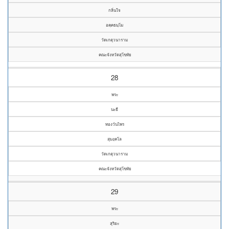
กลิ่นใจ
อคฺคธมฺโม
วัดเกตุวนาราม
คณะจังหวัดสุโขทัย
28
พระ
นะธี
ทองวันไพร
สุมงฺคโล
วัดเกตุวนาราม
คณะจังหวัดสุโขทัย
29
พระ
สุริยะ