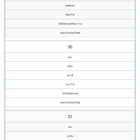
เทศสินลา
ติสฺสวํโส
วัดบึงครอบศรัทธาราม
คณะจังหวัดสุโขทัย
30
พระ
ปรีชา
สมาธิ
อนาวิโล
วัดใหม่สุขเกษม
คณะจังหวัดสุโขทัย
31
พระ
อุเทน