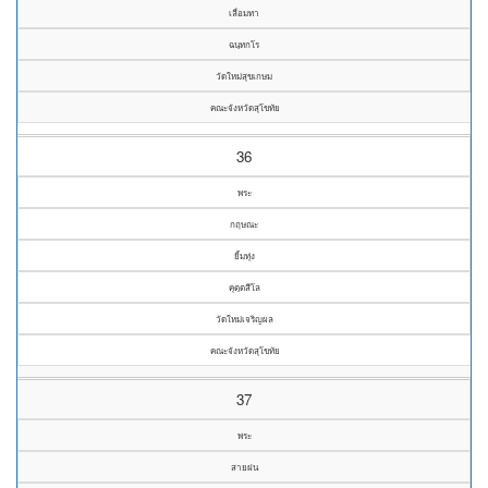
เลื่อมทา
ฉนฺทกโร
วัดใหม่สุขเกษม
คณะจังหวัดสุโขทัย
36
พระ
กฤษณะ
ยิ้มทุ่ง
คุตฺตสีโล
วัดใหม่เจริญผล
คณะจังหวัดสุโขทัย
37
พระ
สายฝน