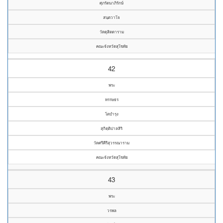
ศุภรัตนาภิรักษ์
สนฺตวาโจ
วัดดุสิตดาราม
คณะจังหวัดสุโขทัย
42
พระ
หรรษธร
โตบำรุง
สุกิตฺติปาลสิริ
วัดศรีคีรีสุวรรณาราม
คณะจังหวัดสุโขทัย
43
พระ
วรพล