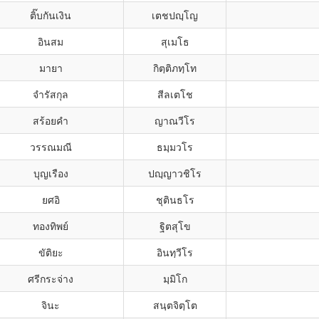
ติ๊บกันเงิน
เตชปญฺโญ
อินสม
สุเมโธ
มายา
กิตฺติภทฺโท
จำรัสกุล
สีลเตโช
สร้อยคำ
ญาณวีโร
วรรณมณี
ธมฺมวโร
บุญเรือง
ปญฺญาวชิโร
ยศอิ
ชุตินธโร
ทองทิพย์
ฐิตสุโข
ขัติยะ
อินทฺวีโร
ศรีกระจ่าง
มฺมิโก
จินะ
สนฺตจิตฺโต