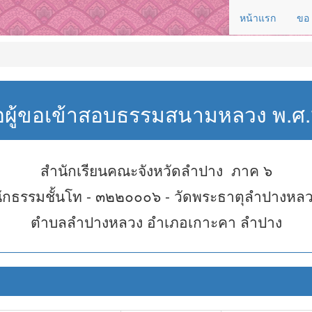
หน้าแรก
ขอ
่อผู้ขอเข้าสอบธรรมสนามหลวง พ.
สำนักเรียนคณะจังหวัดลำปาง ภาค ๖
ักธรรมชั้นโท - ๓๒๒๐๐๐๖ - วัดพระธาตุลำปางหล
ตำบลลำปางหลวง อำเภอเกาะคา ลำปาง