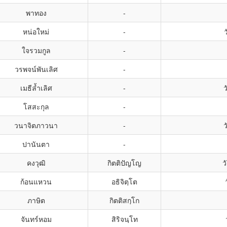
พาทอง
-
หน่อใหม่
-
ใจรวมกูล
-
วรพจน์พันเลิศ
-
เมธีล้ำเลิศ
-
ว
โสสะกุล
-
วนาจิตภาวนา
-
ว
ปานันตา
-
คงวุฒิ
กิตติปัญโญ
ว
ก้อนแหวน
อธิจิตฺโต
ภาษิต
กิตติสกฺโก
จันทร์หอม
สิริจนฺโท