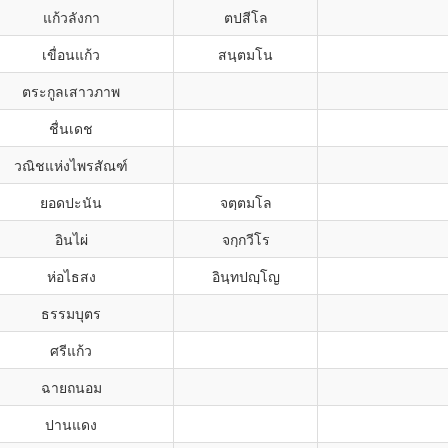
แก้วลังกา
ตปสีโล
เขื่อนแก้ว
สนฺตมโน
ตระกูลเสาวภาพ
ชื่นเดช
วณิชแห่งไพรสัณฑ์
ยอดปะนัน
จตฺตมโล
อินไผ่
จกฺกวีโร
ห่อไธสง
อินฺทปญฺโญ
ธรรมบุตร
ศรีแก้ว
ฉายถนอม
ปานแดง