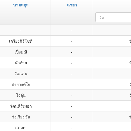
นามสกุล
ฉายา
วัด
-
-
เกรียงศิริโชติ
-
ว
เป็งมณี
-
คำอ้าย
-
วัฒเสน
-
สายวงค์ใย
-
ใจอุ่น
-
รัตนศิริเมธา
-
วังเวียงชัย
-
ว
สมณา
-