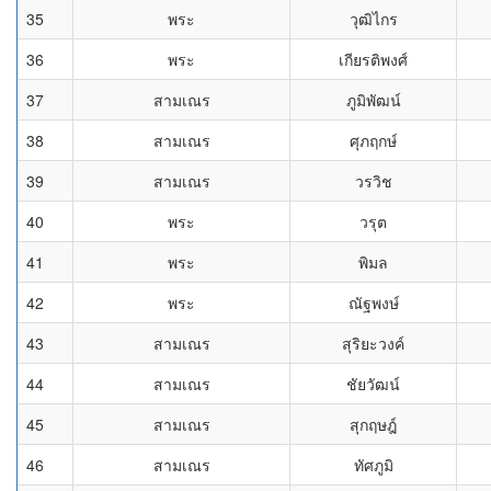
35
พระ
วุฒิไกร
36
พระ
เกียรติพงศ์
37
สามเณร
ภูมิพัฒน์
38
สามเณร
ศุภฤกษ์
39
สามเณร
วรวิช
40
พระ
วรุต
41
พระ
พิมล
42
พระ
ณัฐพงษ์
43
สามเณร
สุริยะวงค์
44
สามเณร
ชัยวัฒน์
45
สามเณร
สุกฤษฎ์
46
สามเณร
ทัศภูมิ