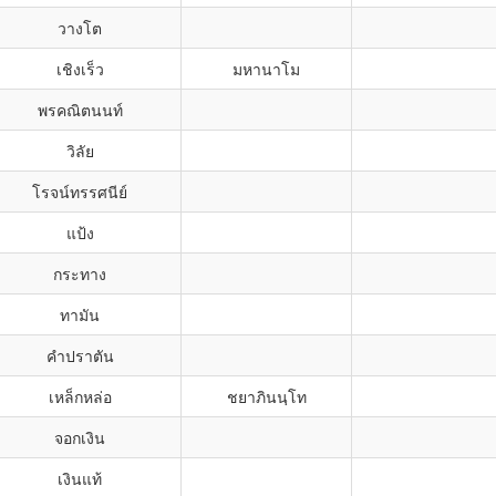
วางโต
เชิงเร็ว
มหานาโม
พรคณิตนนท์
วิลัย
โรจน์ทรรศนีย์
แป้ง
กระทาง
ทามัน
คำปราตัน
เหล็กหล่อ
ชยาภินนฺโท
จอกเงิน
เงินแท้