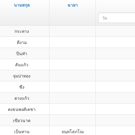
นามสกุล
ฉายา
วัด
กระทาง
ดีงาม
ปิ่นทำ
สันแก้ว
จุมปาทอง
ซึง
ดวงแก้ว
คงธนพงศ์เดชา
เขียวนาค
เป็นทาน
จนฺทโสภโณ