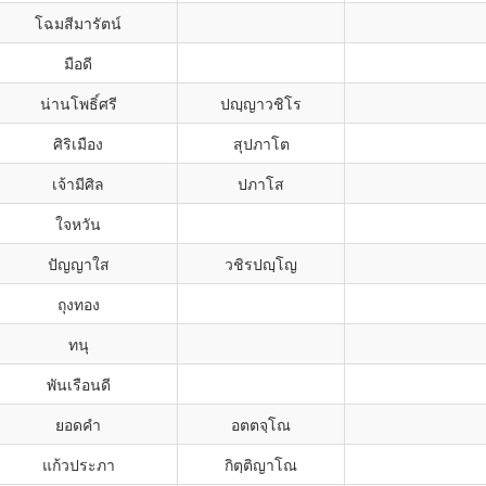
โฉมสีมารัตน์
มือดี
น่านโพธิ์ศรี
ปญฺญาวชิโร
ศิริเมือง
สุปภาโต
เจ้ามีศิล
ปภาโส
ใจหวัน
ปัญญาใส
วชิรปญฺโญ
ถุงทอง
ทนุ
พันเรือนดี
ยอดคำ
อตตจฺโณ
แก้วประภา
กิตฺติญาโณ