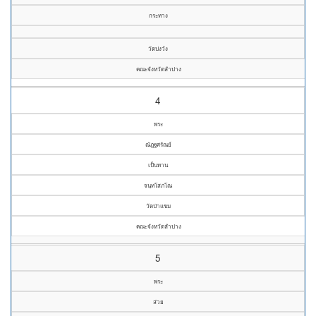
กระทาง
วัดปงวัง
คณะจังหวัดลำปาง
4
พระ
ณัฎฐศรัณย์
เป็นทาน
จนฺทโสภโณ
วัดป่าแขม
คณะจังหวัดลำปาง
5
พระ
ส่วย