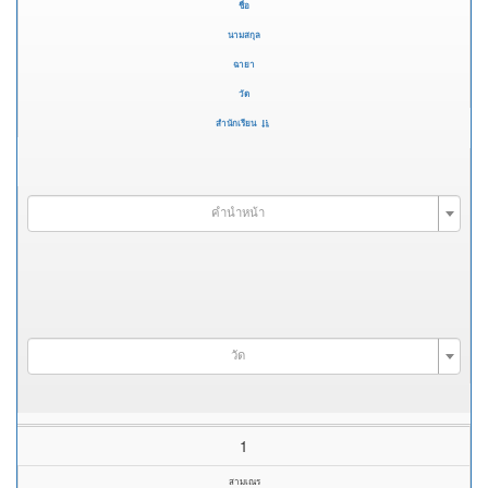
ชื่อ
นามสกุล
ฉายา
วัด
สำนักเรียน
คำนำหน้า
วัด
1
สามเณร