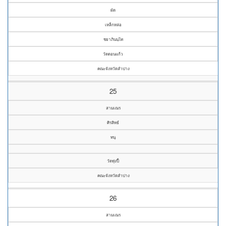
ผัด
เหล็กหล่อ
ชยาภินนฺโท
วัดดอนแก้ว
คณะจังหวัดลำปาง
25
สามเณร
ศิรสิทธ์
ทนุ
วัดทุ่งปี้
คณะจังหวัดลำปาง
26
สามเณร