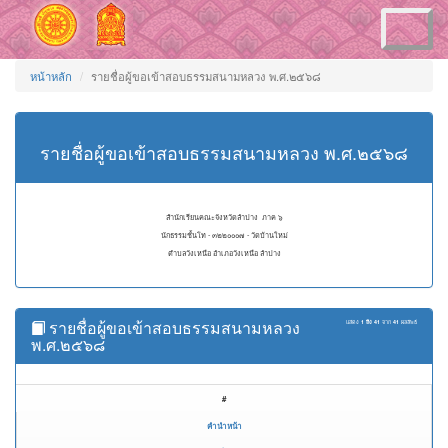
Toggle
navigation
หน้าหลัก
รายชื่อผู้ขอเข้าสอบธรรมสนามหลวง พ.ศ.๒๕๖๘
รายชื่อผู้ขอเข้าสอบธรรมสนามหลวง พ.ศ.๒๕๖๘
สำนักเรียนคณะจังหวัดลำปาง ภาค ๖
นักธรรมชั้นโท - ๓๒๒๐๐๐๗ - วัดบ้านใหม่
ตำบลวังเหนือ อำเภอวังเหนือ ลำปาง
รายชื่อผู้ขอเข้าสอบธรรมสนามหลวง
แสดง
1 ถึง 41
จาก
41
ผลลัพธ์
พ.ศ.๒๕๖๘
#
คำนำหน้า