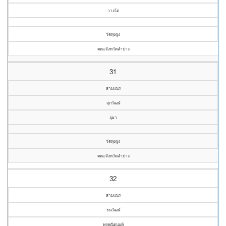
วางโต
วัดทุ่งฝูง
คณะจังหวัดลำปาง
31
สามเณร
สุภวัฒน์
อุผา
วัดทุ่งฝูง
คณะจังหวัดลำปาง
32
สามเณร
ธนวัฒน์
พรคณิตนนท์