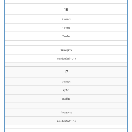
16
สามเณร
วราเมธ
ใจหวัน
วัดแม่สุขใน
คณะจังหวัดลำปาง
17
สามเณร
สุภกิต
คนเที่ยง
วัดร่องเคาะ
คณะจังหวัดลำปาง