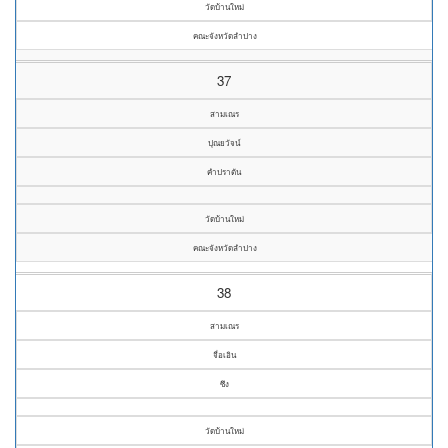
วัดบ้านใหม่
คณะจังหวัดลำปาง
37
สามเณร
ปุณยวัจน์
คำปราตัน
วัดบ้านใหม่
คณะจังหวัดลำปาง
38
สามเณร
จื่อเอิน
ซึง
วัดบ้านใหม่