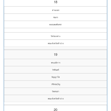
18
สามเณร
ชนกร
คงธนพงศ์เดชา
วัดร่องเคาะ
คณะจังหวัดลำปาง
19
พระอธิการ
วัชรินทร์
ปัญญาใส
วชิรปญฺโญ
วัดสบม่า
คณะจังหวัดลำปาง
20