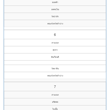
ยอดคำ
อตตจฺโณ
วัดป่าสัก
คณะจังหวัดลำปาง
6
สามเณร
ศุภกร
พันเรือนดี
วัดผาดิน
คณะจังหวัดลำปาง
7
สามเณร
อชิตพล
ใจเอื้อ