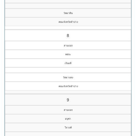
วัดผาดิน
คณะจังหวัดลำปาง
8
สามเณร
พชระ
เงินแท้
วัดผาแดง
คณะจังหวัดลำปาง
9
สามเณร
อนุชา
ใจวงค์