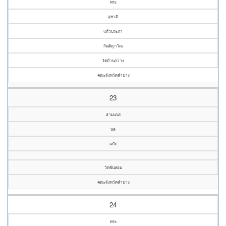
พระ
สุชาติ
แก้วประภา
กิตฺติญาโณ
วัดบ้านกวาง
คณะจังหวัดลำปาง
23
สามเณร
นล
แป้ง
วัดขันหอม
คณะจังหวัดลำปาง
24
พระ