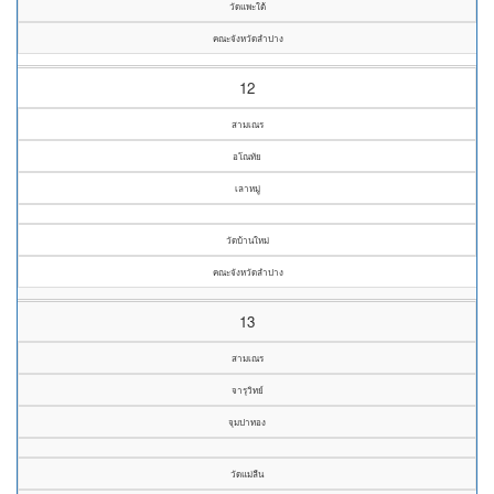
วัดแพะใต้
คณะจังหวัดลำปาง
12
สามเณร
อโณทัย
เลาหมู่
วัดบ้านใหม่
คณะจังหวัดลำปาง
13
สามเณร
จารุวิทย์
จุมปาทอง
วัดแม่ลืน