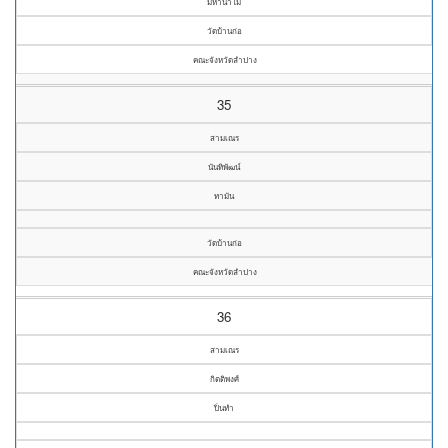
มหานาโม
วัดบ้านก่อ
คณะจังหวัดลำปาง
35
สามเณร
นันทิพัฒน์
ทามัน
วัดบ้านก่อ
คณะจังหวัดลำปาง
36
สามเณร
กิตติพงศ์
ปิ่นทำ