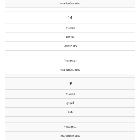
คณะจังหวัดลำปาง
14
สามเณร
พีรธรรม
โฉมสีมารัตน์
วัดแม่สุขนอก
คณะจังหวัดลำปาง
15
สามเณร
ภูวฤทธิ์
มือดี
วัดแม่สุขใน
คณะจังหวัดลำปาง