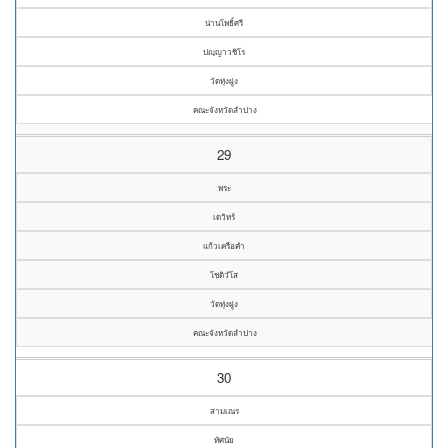
น่านโพธิ์ศรี
ปญฺญาวชิโร
วัดทุ่งฝูง
คณะจังหวัดลำปาง
29
พระ
เดวิทร์
แก้วเครือคำ
โชติวํโส
วัดทุ่งฝูง
คณะจังหวัดลำปาง
30
สามเณร
ทัศนัย