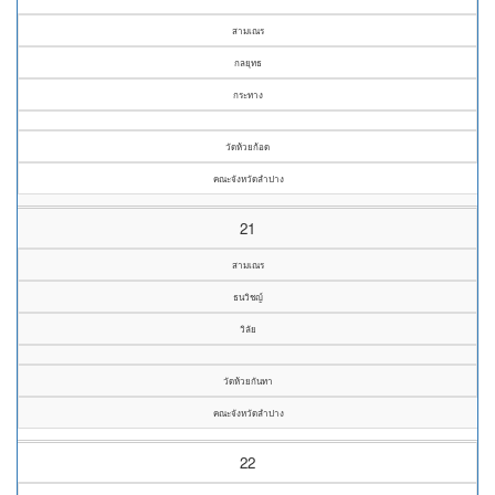
สามเณร
กลยุทธ
กระทาง
วัดห้วยก้อด
คณะจังหวัดลำปาง
21
สามเณร
ธนวิชญ์
วิลัย
วัดห้วยกันทา
คณะจังหวัดลำปาง
22