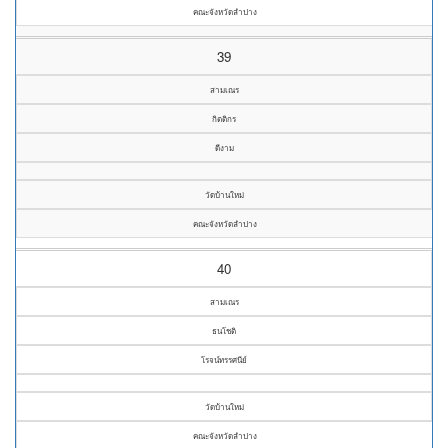
คณะจังหวัดลำปาง
39
สามเณร
กิตติกร
ดีงาม
วัดบ้านใหม่
คณะจังหวัดลำปาง
40
สามเณร
ธนโชติ
โรจน์ทรรศนีย์
วัดบ้านใหม่
คณะจังหวัดลำปาง