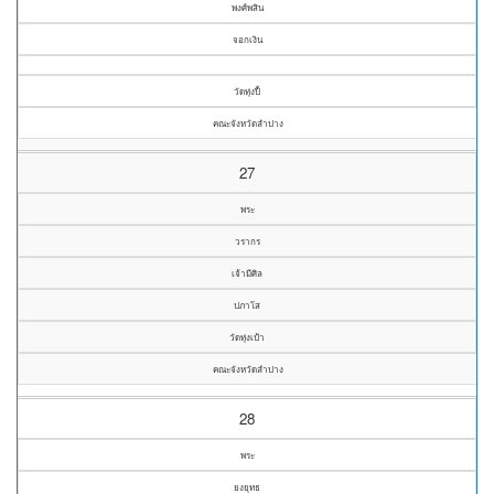
พงศ์พสิน
จอกเงิน
วัดทุ่งปี้
คณะจังหวัดลำปาง
27
พระ
วรากร
เจ้ามีศิล
ปภาโส
วัดทุ่งเป้า
คณะจังหวัดลำปาง
28
พระ
ยงยุทธ