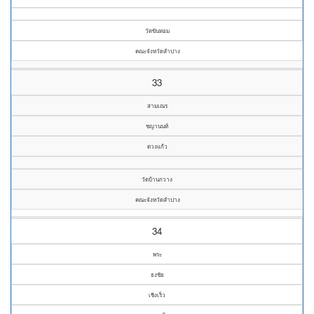
วัดขันหอม
คณะจังหวัดลำปาง
33
สามเณร
ชญานนท์
ดวงแก้ว
วัดบ้านกวาง
คณะจังหวัดลำปาง
34
พระ
ธงชัย
เชิงเร็ว