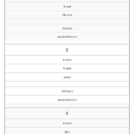
ชานนท์
เขียวนาค
วัดแม่โป่ง
คณะจังหวัดลำปาง
2
สามเณร
วีระพันธ์
ถุงทอง
วัดบ้านฮ่าง
คณะจังหวัดลำปาง
3
สามเณร
นัฐกร