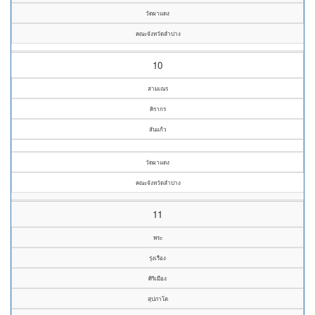
วัดผาแดง
คณะจังหวัดลำปาง
10
สามเณร
คิรากร
สันแก้ว
วัดผาแดง
คณะจังหวัดลำปาง
11
พระ
รุ่งเรือง
ศิริเมือง
สุปภาโต