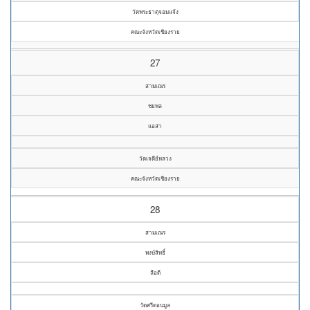
วัดพระธาตุจอมแจ้ง
คณะจังหวัดเชียงราย
27
สามเณร
ชยพล
แอส่า
วัดเจดีย์หลวง
คณะจังหวัดเชียงราย
28
สามเณร
พงษ์สิทธิ์
ลือดี
วัดศรีดอนมูล