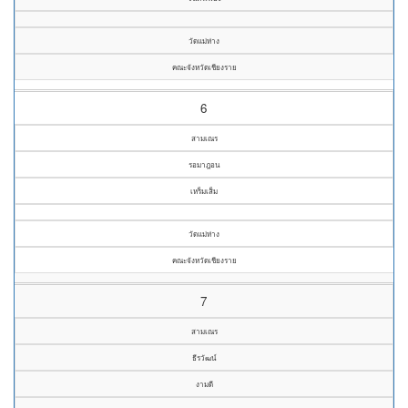
วัดแม่ห่าง
คณะจังหวัดเชียงราย
6
สามเณร
รอมาฎอน
เหร็มเส็ม
วัดแม่ห่าง
คณะจังหวัดเชียงราย
7
สามเณร
ธีรวัฒน์
งามดี