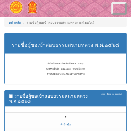
Toggle
navigation
หน้าหลัก
รายชื่อผู้ขอเข้าสอบธรรมสนามหลวง พ.ศ.๒๕๖๘
รายชื่อผู้ขอเข้าสอบธรรมสนามหลวง พ.ศ.๒๕๖๘
สำนักเรียนคณะจังหวัดเชียงราย ภาค ๖
นักธรรมชั้นโท - ๓๒๒๑๐๐๓ - วัดเจดีย์หลวง
ตำบลเจดีย์หลวง อำเภอแม่สรวย เชียงราย
รายชื่อผู้ขอเข้าสอบธรรมสนามหลวง
แสดง
1 ถึง 38
จาก
38
ผลลัพธ์
พ.ศ.๒๕๖๘
#
คำนำหน้า