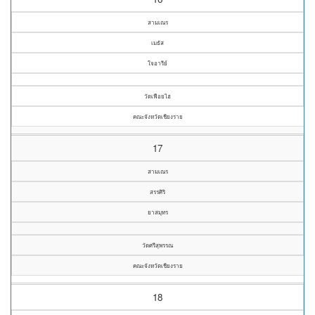
สามเณร
เมธัส
ใจอารีย์
วัดเฟือยไฮ
คณะจังหวัดเชียงราย
17
สามเณร
สรรศิริ
ยาสมุทร
วัดศรีสุพรรณ
คณะจังหวัดเชียงราย
18