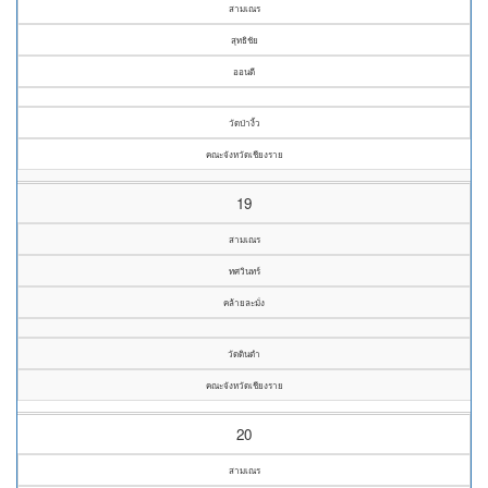
สามเณร
สุทธิชัย
ออนดี
วัดป่างิ้ว
คณะจังหวัดเชียงราย
19
สามเณร
ทศวินทร์
คล้ายละมั่ง
วัดดินดำ
คณะจังหวัดเชียงราย
20
สามเณร