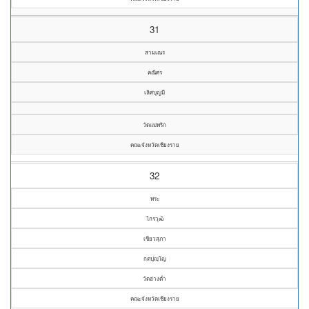
31
สามเณร
คณิศร
เลิศบุญมี
วัดแม่พริก
คณะจังหวัดเชียงราย
32
พระ
ไกรวุฒิ
เขียวสุภา
กตปุญฺโญ
วัดฮ่างต่ำ
คณะจังหวัดเชียงราย