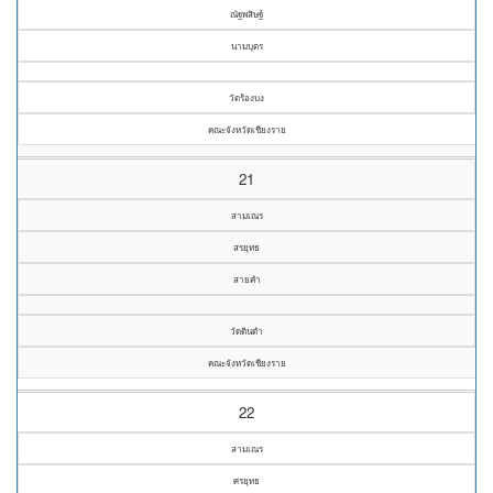
ณัฐพสิษฐ์
นามบุตร
วัดร้องบง
คณะจังหวัดเชียงราย
21
สามเณร
สรยุทธ
สายคำ
วัดดินดำ
คณะจังหวัดเชียงราย
22
สามเณร
ศรยุทธ