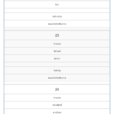
จินา
วัดบ้านโป่ง
คณะจังหวัดเชียงราย
23
สามเณร
ชัยวัฒน์
สุทายา
วัดหัวทุ่ง
คณะจังหวัดเชียงราย
24
สามเณร
เกียรติศักดิ์
ดาษไธสง