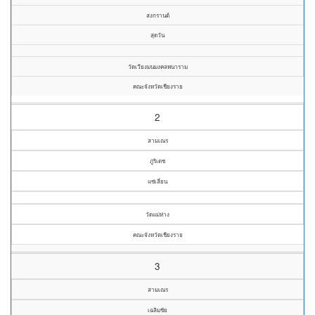
สงกรานต์
สุดวัน
วัดเวียงมนมงคลพนาราม
คณะจังหวัดเชียงราย
2
สามเณร
ภูริเดช
แซ่เลี่ยน
วัดแม่ห่าง
คณะจังหวัดเชียงราย
3
สามเณร
เฉลิมชัย