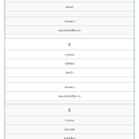
มอแลกุ
วัดแม่ห่าง
คณะจังหวัดเชียงราย
4
สามเณร
กิตติรัตน์
ผัดแก้ว
วัดแม่ห่าง
คณะจังหวัดเชียงราย
5
สามเณร
คุณานนท์
จันทร์เฟื่อง