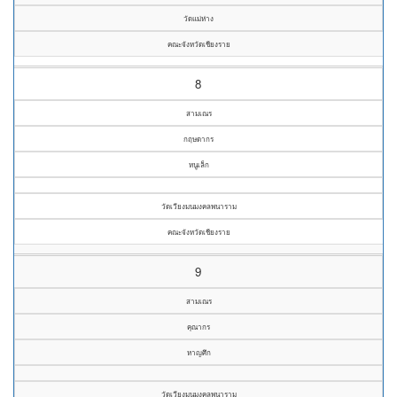
วัดแม่ห่าง
คณะจังหวัดเชียงราย
8
สามเณร
กฤษดากร
หนูเล็ก
วัดเวียงมนมงคลพนาราม
คณะจังหวัดเชียงราย
9
สามเณร
คุณากร
หาญศึก
วัดเวียงมนมงคลพนาราม