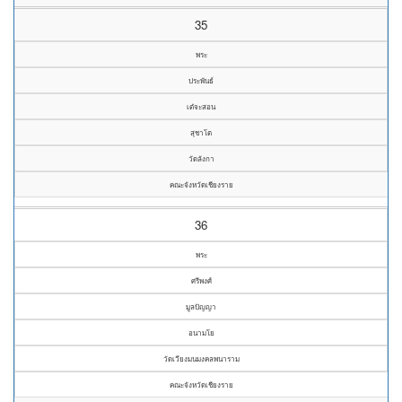
35
พระ
ประพันธ์
เต๋จะสอน
สุชาโต
วัดลังกา
คณะจังหวัดเชียงราย
36
พระ
ศรีพงศ์
มูลปัญญา
อนามโย
วัดเวียงมนมงคลพนาราม
คณะจังหวัดเชียงราย