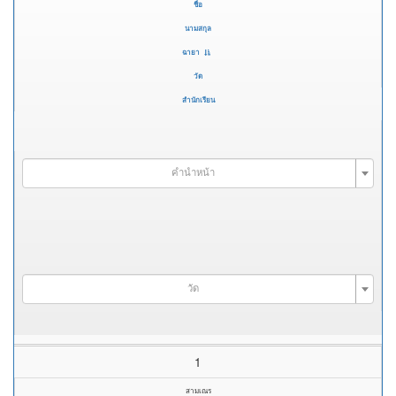
ชื่อ
นามสกุล
ฉายา
วัด
สำนักเรียน
คำนำหน้า
วัด
1
สามเณร