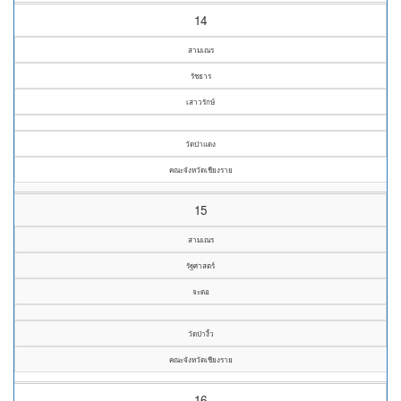
14
สามเณร
รัชธาร
เสาวรักษ์
วัดป่าแดง
คณะจังหวัดเชียงราย
15
สามเณร
รัฐศาสตร์
จะตอ
วัดป่างิ้ว
คณะจังหวัดเชียงราย
16