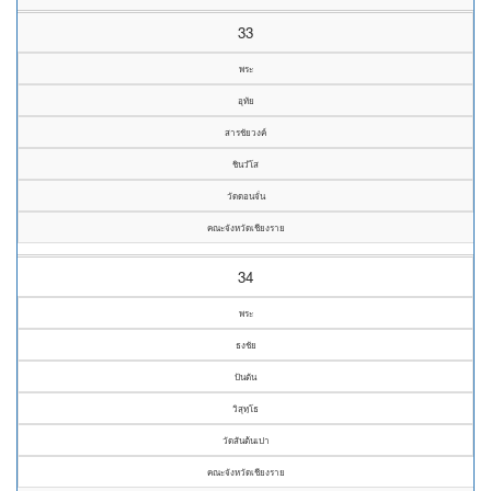
33
พระ
อุทัย
สารชัยวงค์
ชินวํโส
วัดดอนจั่น
คณะจังหวัดเชียงราย
34
พระ
ธงชัย
ปันตัน
วิสุทฺโธ
วัดสันต้นเปา
คณะจังหวัดเชียงราย