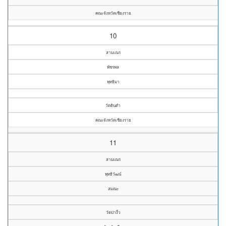
คณะจังหวัดเชียงราย
10
สามเณร
พัชรพล
พุทธิมา
วัดดินดำ
คณะจังหวัดเชียงราย
11
สามเณร
พุทธิวัฒน์
สมณะ
วัดป่างิ้ว