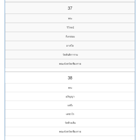
37
พระ
วิโรจน์
กิ่งกล่อม
อาสโย
วัดสันติการาม
คณะจังหวัดเชียงราย
38
พระ
อภิญญา
เตจ๊ะ
เตชวโร
วัดห้วยส้ม
คณะจังหวัดเชียงราย