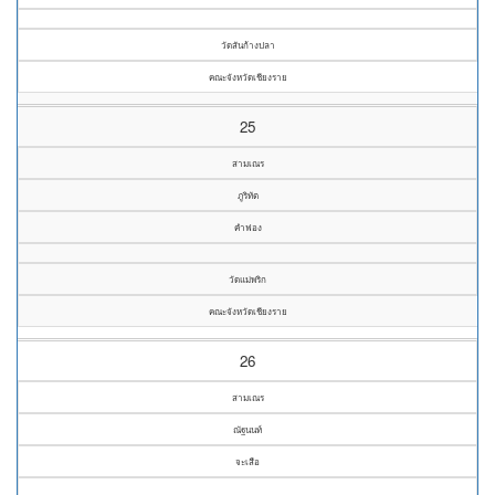
วัดสันก้างปลา
คณะจังหวัดเชียงราย
25
สามเณร
ภูริทัต
คำฟอง
วัดแม่พริก
คณะจังหวัดเชียงราย
26
สามเณร
ณัฐนนท์
จะเสือ