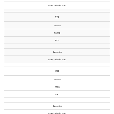
คณะจังหวัดเชียงราย
29
สามเณร
ณัฐภาค
จะวะ
วัดห้วยส้ม
คณะจังหวัดเชียงราย
30
สามเณร
กีรดิต
นะต๋า
วัดห้วยส้ม
คณะจังหวัดเชียงราย