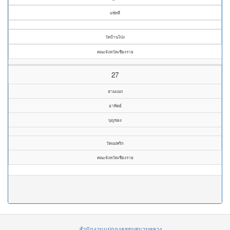
แซ่หลี
วัดบ้านโป่ง
คณะจังหวัดเชียงราย
27
สามเณร
อาทิตย์
บุญของ
วัดแม่พริก
คณะจังหวัดเชียงราย
สำนักงานแม่กองธรรมสนามหลวง