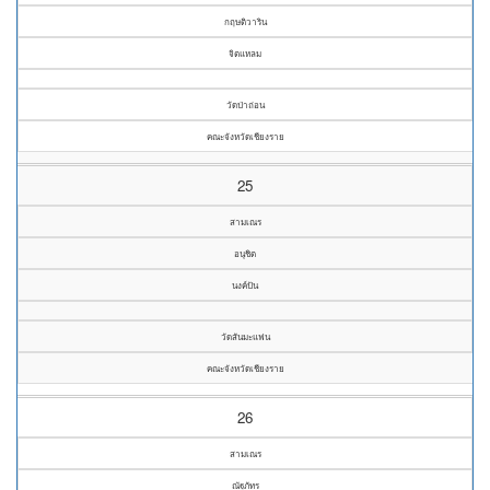
กฤษติวาริน
จิตแหลม
วัดป่าถ่อน
คณะจังหวัดเชียงราย
25
สามเณร
อนุชิต
นงค์ปัน
วัดสันมะแฟน
คณะจังหวัดเชียงราย
26
สามเณร
ณัฐภัทร