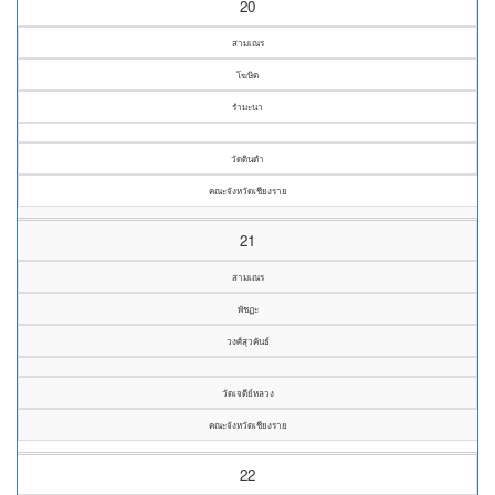
20
สามเณร
โฆษิต
รำมะนา
วัดดินดำ
คณะจังหวัดเชียงราย
21
สามเณร
พัชฏะ
วงศ์สุวคันธ์
วัดเจดีย์หลวง
คณะจังหวัดเชียงราย
22