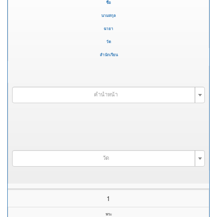
ชื่อ
นามสกุล
ฉายา
วัด
สำนักเรียน
คำนำหน้า
วัด
1
พระ