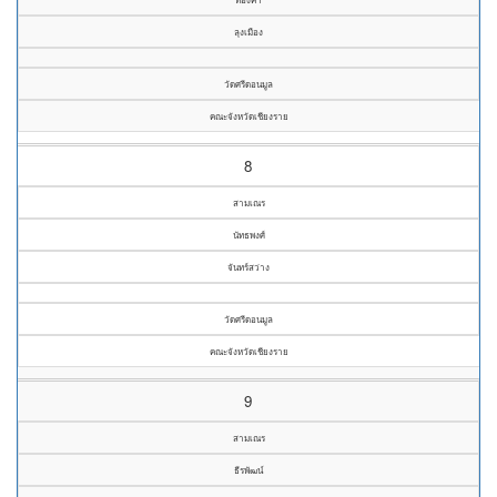
ลุงเมือง
วัดศรีดอนมูล
คณะจังหวัดเชียงราย
8
สามเณร
นัทธพงศ์
จันทร์สว่าง
วัดศรีดอนมูล
คณะจังหวัดเชียงราย
9
สามเณร
ธีรพัฒน์