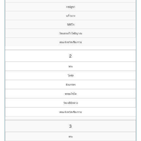
กชนัฐชา
แก้วนาง
นิติธีโร
วัดแสงแก้วโพธิญาณ
คณะจังหวัดเชียงราย
2
พระ
โสฬส
สังมรรทร
พฺรหฺมโชโต
วัดเจดีย์หลวง
คณะจังหวัดเชียงราย
3
พระ