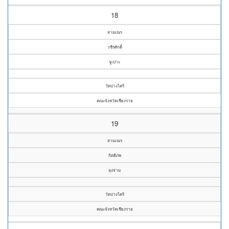
18
สามเณร
วชีรศักดิ์
จูเปาะ
วัดปางไคร้
คณะจังหวัดเชียงราย
19
สามเณร
กิตติภพ
ลุงจ่าม
วัดปางไคร้
คณะจังหวัดเชียงราย