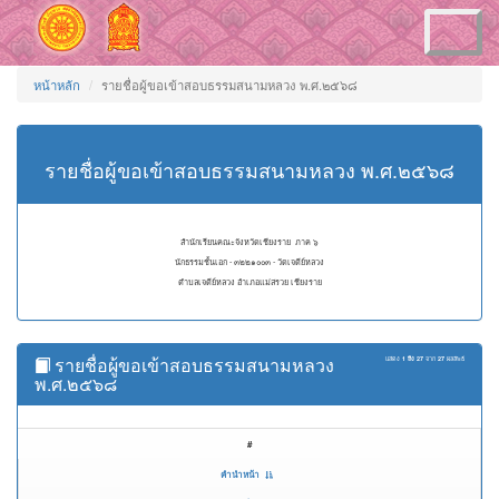
Toggle
navigation
หน้าหลัก
รายชื่อผู้ขอเข้าสอบธรรมสนามหลวง พ.ศ.๒๕๖๘
รายชื่อผู้ขอเข้าสอบธรรมสนามหลวง พ.ศ.๒๕๖๘
สำนักเรียนคณะจังหวัดเชียงราย ภาค ๖
นักธรรมชั้นเอก - ๓๒๒๑๐๐๓ - วัดเจดีย์หลวง
ตำบลเจดีย์หลวง อำเภอแม่สรวย เชียงราย
รายชื่อผู้ขอเข้าสอบธรรมสนามหลวง
แสดง
1 ถึง 27
จาก
27
ผลลัพธ์
พ.ศ.๒๕๖๘
#
คำนำหน้า