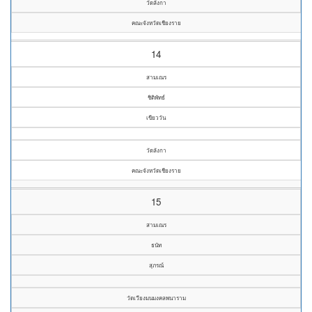
วัดลังกา
คณะจังหวัดเชียงราย
14
สามเณร
ชิติพัทธ์
เขียววัน
วัดลังกา
คณะจังหวัดเชียงราย
15
สามเณร
ธนัท
สุภรณ์
วัดเวียงมนมงคลพนาราม