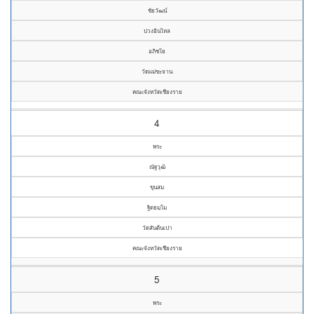
ชัยวัฒน์
ปวงอินไหล
อภิชโย
วัดแม่ขะจาน
คณะจังหวัดเชียงราย
4
พระ
ณัฐวุฒิ
ขุนสม
ฐิตธมฺโม
วัดสันต้นเปา
คณะจังหวัดเชียงราย
5
พระ