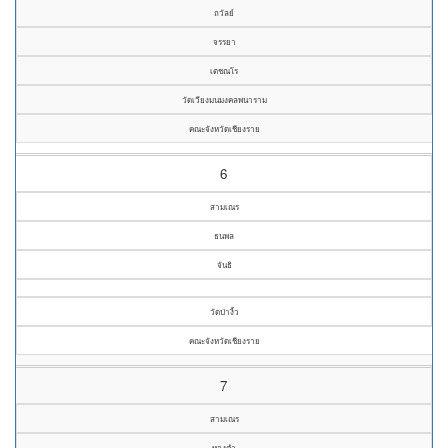
ถวัลย์
จรรยา
เตชณโร
วัดเวียงมนมงคลพนาราม
คณะจังหวัดเชียงราย
6
สามเณร
ธนพล
จันธิ
วัดป่างิ้ว
คณะจังหวัดเชียงราย
7
สามเณร
ทองคำ