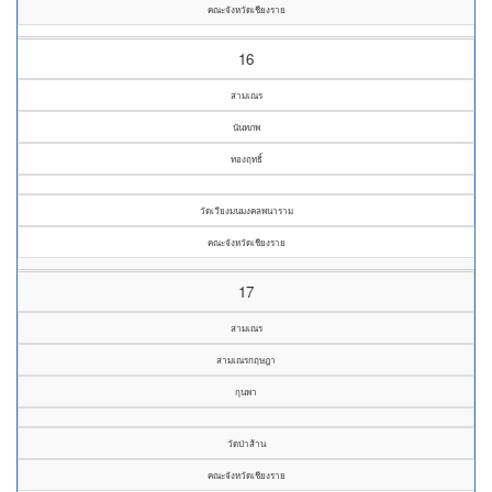
คณะจังหวัดเชียงราย
16
สามเณร
นันทภพ
ทองฤทธิ์
วัดเวียงมนมงคลพนาราม
คณะจังหวัดเชียงราย
17
สามเณร
สามเณรกฤษฎา
กุนพา
วัดป่าส้าน
คณะจังหวัดเชียงราย