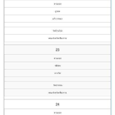
สามเณร
ภูวดล
แก้ววรรณา
วัดบ้านโป่ง
คณะจังหวัดเชียงราย
23
สามเณร
รพีภัทร
ลาภโต
วัดป่าถ่อน
คณะจังหวัดเชียงราย
24
สามเณร