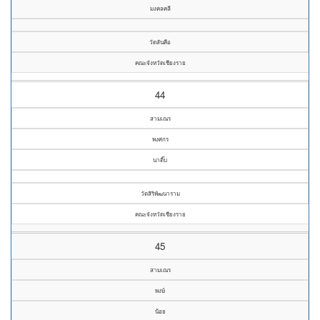
มงคลคลี
วัดสันคือ
คณะจังหวัดเชียงราย
44
สามเณร
พงศกร
นาติ๊บ
วัดสิริพัฒนาราม
คณะจังหวัดเชียงราย
45
สามเณร
พงษ์
น้อย