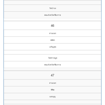
วัดป่าบง
คณะจังหวัดเชียงราย
46
สามเณร
พลิศร
เจริญสุข
วัดทรายมูล
คณะจังหวัดเชียงราย
47
สามเณร
พิชิต
แสงบุญ