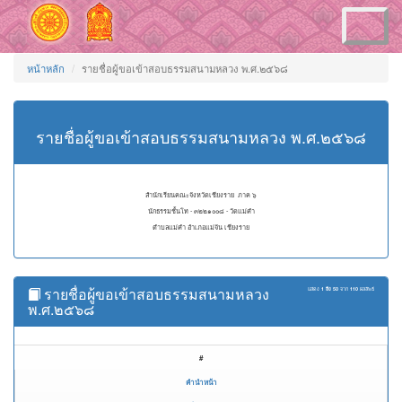
Toggle
navigation
หน้าหลัก
รายชื่อผู้ขอเข้าสอบธรรมสนามหลวง พ.ศ.๒๕๖๘
รายชื่อผู้ขอเข้าสอบธรรมสนามหลวง พ.ศ.๒๕๖๘
สำนักเรียนคณะจังหวัดเชียงราย ภาค ๖
นักธรรมชั้นโท - ๓๒๒๑๐๐๘ - วัดแม่คำ
ตำบลแม่คำ อำเภอแม่จัน เชียงราย
รายชื่อผู้ขอเข้าสอบธรรมสนามหลวง
แสดง
1 ถึง 50
จาก
110
ผลลัพธ์
พ.ศ.๒๕๖๘
#
คำนำหน้า