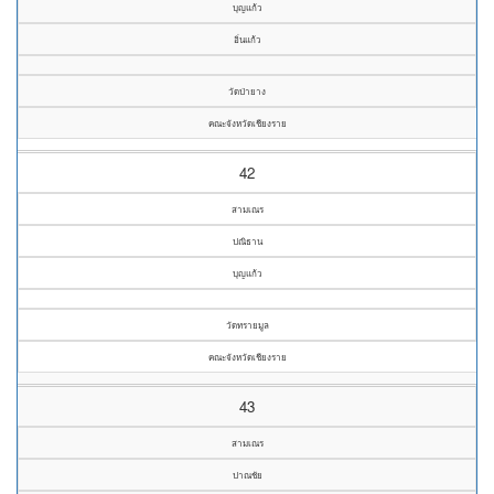
บุญแก้ว
อิ่นแก้ว
วัดป่ายาง
คณะจังหวัดเชียงราย
42
สามเณร
ปณิธาน
บุญแก้ว
วัดทรายมูล
คณะจังหวัดเชียงราย
43
สามเณร
ปาณชัย