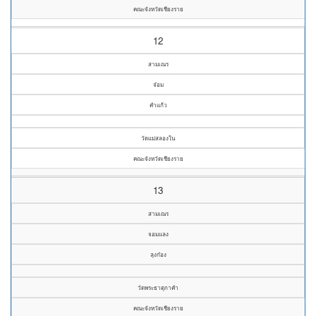
คณะจังหวัดเชียงราย
12
สามเณร
จ๋อม
คำแก้ว
วัดแม่สลองใน
คณะจังหวัดเชียงราย
13
สามเณร
จอมแลง
ลุงก๋อง
วัดพระธาตุกาคำ
คณะจังหวัดเชียงราย