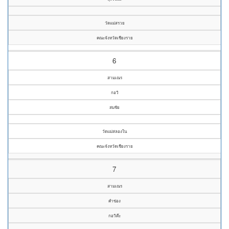
วัดแม่สรวย
คณะจังหวัดเชียงราย
6
สามเณร
กอวิ
สมชัย
วัดแม่สลองใน
คณะจังหวัดเชียงราย
7
สามเณร
คำข่อง
กอวิต๊ะ