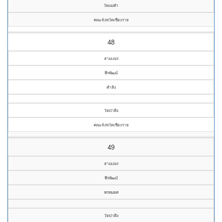
วัดแม่คำ
คณะจังหวัดเชียงราย
48
สามเณร
พีรพัฒน์
คำสิง
วัดป่าตึง
คณะจังหวัดเชียงราย
49
สามเณร
พีรพัฒน์
พรหมยศ
วัดป่าตึง