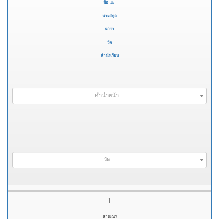
ชื่อ
นามสกุล
ฉายา
วัด
สำนักเรียน
คำนำหน้า
วัด
1
สามเณร