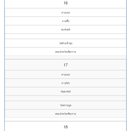
16
สามเณร
จายติ๊บ
ร่องจันทร์
วัดห้วยน้ำขุ่น
คณะจังหวัดเชียงราย
17
สามเณร
จารุภัทร
นันตะรัตน์
วัดทรายมูล
คณะจังหวัดเชียงราย
18