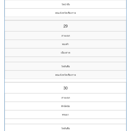
วัดป่าตึง
คณะจังหวัดเชียงราย
29
สามเณร
ทองคำ
เมืองสาด
วัดสันคือ
คณะจังหวัดเชียงราย
30
สามเณร
ทักษ์ดนัย
พรมมา
วัดสันคือ