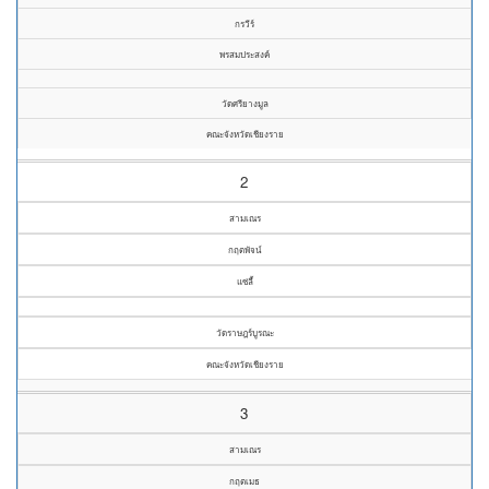
กรวีร์
พรสมประสงค์
วัดศรียางมูล
คณะจังหวัดเชียงราย
2
สามเณร
กฤตพัจน์
แซ่ลี้
วัดราษฎร์บูรณะ
คณะจังหวัดเชียงราย
3
สามเณร
กฤตเมธ