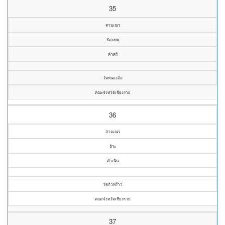
35
สามเณร
ธัญเทพ
คำศรี
วัดหนองอ้อ
คณะจังหวัดเชียงราย
36
สามเณร
ธิระ
คำเนิน
วัดกิ่วพร้าว
คณะจังหวัดเชียงราย
37