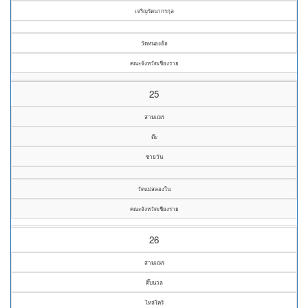
เจริญรัตนากรกุล
วัดหนองอ้อ
คณะจังหวัดเชียงราย
25
สามเณร
ต๊ะ
ชายวัน
วัดแม่สลองใน
คณะจังหวัดเชียงราย
26
สามเณร
ติ๊บนวล
ไหล่ใคร้