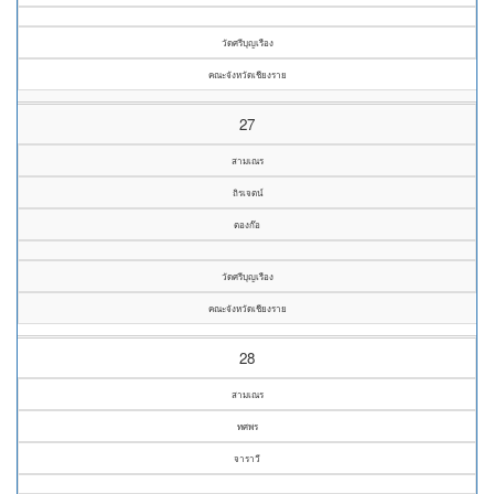
วัดศรีบุญเรือง
คณะจังหวัดเชียงราย
27
สามเณร
ถิรเจตน์
ตองก๊อ
วัดศรีบุญเรือง
คณะจังหวัดเชียงราย
28
สามเณร
ทศพร
จาราวี