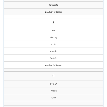
วัดหนองอ้อ
คณะจังหวัดเชียงราย
8
พระ
คำนวญ
ขำนัด
สนฺตมโน
วัดป่าห้า
คณะจังหวัดเชียงราย
9
สามเณร
คำยอด
ลุงมล