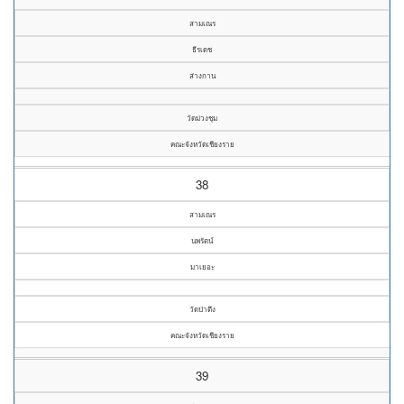
สามเณร
ธีรเดช
ส่างกาน
วัดม่วงชุม
คณะจังหวัดเชียงราย
38
สามเณร
นพรัตน์
มาเยอะ
วัดป่าตึง
คณะจังหวัดเชียงราย
39