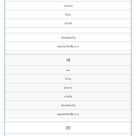
สามเณร
จิ่งปะ
แก้วทวี
วัดแม่สลองใน
คณะจังหวัดเชียงราย
19
พระ
จิรายุ
ทองสาย
นารินฺโต
วัดแม่สลองใน
คณะจังหวัดเชียงราย
20