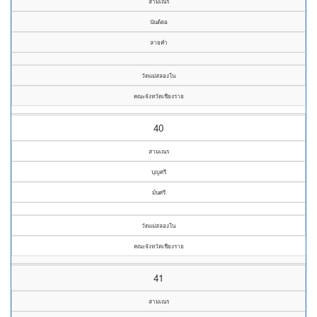
สามเณร
นันต์ตอ
ลายคำ
วัดแม่สลองใน
คณะจังหวัดเชียงราย
40
สามเณร
บุญศรี
มั่นศรี
วัดแม่สลองใน
คณะจังหวัดเชียงราย
41
สามเณร