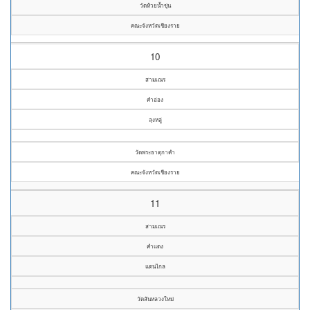
วัดห้วยน้ำขุ่น
คณะจังหวัดเชียงราย
10
สามเณร
คำอ่อง
ลุงหลู่
วัดพระธาตุกาคำ
คณะจังหวัดเชียงราย
11
สามเณร
คำแดง
แดนไกล
วัดสันหลวงใหม่