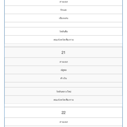
สามเณร
จิรเมธ
เมืองแสน
วัดสันคือ
คณะจังหวัดเชียงราย
21
สามเณร
ณัฐพล
คำเงิน
วัดสันหลวงใหม่
คณะจังหวัดเชียงราย
22
สามเณร