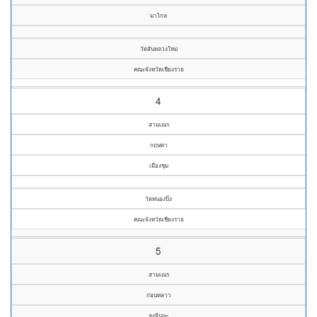
มาไกล
วัดสันหลวงใหม่
คณะจังหวัดเชียงราย
4
สามเณร
กฤษดา
เมืองชุม
วัดหนองปิ๋ง
คณะจังหวัดเชียงราย
5
สามเณร
ก่อนหลาว
ลุงจินนะ