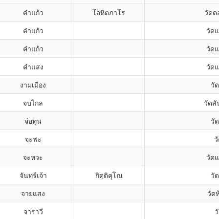
คำแก้ว
โอหิตภาโร
วัดด
คำแก้ว
วัด
คำแก้ว
วัด
คำแสง
วัด
งามเมือง
วั
จบไกล
วัดส
จ่อทุน
วั
จะฟะ
ว
จะหวะ
วัด
จันทร์เจ้า
กิตฺติคุโณ
วัด
จายแสง
วัดห
จาราวี
ว