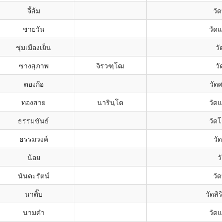
จี้ส้ม
วั
ชายวัน
วัด
ชุ่มเมืองเย็น
วั
ซางสุภาพ
จิรวฑฺโฒ
วั
ตองก๊อ
วัดศ
ทองสาย
นารินฺโต
วัด
ธรรมขันธ์
วัด
ธรรมวงค์
วั
น้อย
ว
นันตะรัตน์
วั
นาติ๊บ
วัดสิ
นามคำ
วัด