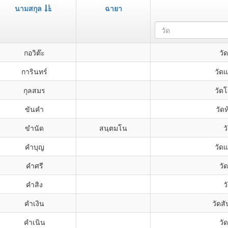
นามสกุล
ฉายา
วัด
กอวิต๊ะ
วั
การินทร์
วัด
กุลสมร
วัด
ขันคำ
วัดห
ขำนัด
สนฺตมโน
ว
คำบุญ
วัด
คำศรี
วั
คำสิง
ว
คำเงิน
วัดส
คำเนิน
วัด