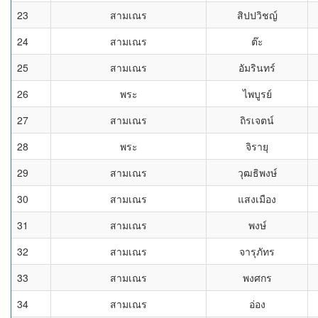
23
สามเณร
สิปปวิชญ์
24
สามเณร
ต๊ะ
25
สามเณร
อัมรินทร์
26
พระ
ไพบูรย์
27
สามเณร
ถิรเจตน์
28
พระ
จิรายุ
29
สามเณร
วุฒธิพงษ์
30
สามเณร
แสงเมือง
31
สามเณร
พงษ์
32
สามเณร
จารุภัทร
33
สามเณร
พงศกร
34
สามเณร
อ่อง