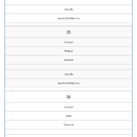
วัดป่าตึง
คณะจังหวัดเชียงราย
35
สามเณร
พีรพัฒน์
พรหมยศ
วัดป่าตึง
คณะจังหวัดเชียงราย
36
สามเณร
สมพร
ใจสะอาด