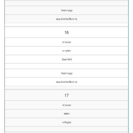
วัดทรายมูล
คณะจังหวัดเชียงราย
16
สามเณร
จารุภัทร
นันตะรัตน์
วัดทรายมูล
คณะจังหวัดเชียงราย
17
สามเณร
พลิศร
เจริญสุข