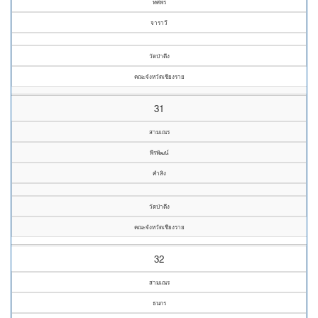
ทศพร
จาราวี
วัดป่าตึง
คณะจังหวัดเชียงราย
31
สามเณร
พีรพัฒน์
คำสิง
วัดป่าตึง
คณะจังหวัดเชียงราย
32
สามเณร
ธนกร