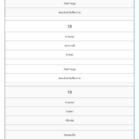
วัดทรายมูล
คณะจังหวัดเชียงราย
18
สามเณร
สงกรานต์
บัวทอง
วัดทรายมูล
คณะจังหวัดเชียงราย
19
สามเณร
กฤษดา
เมืองชุม
วัดหนองปิ๋ง