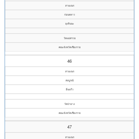
สามเณร
ก่อนหลาว
ลุงจินนะ
วัดแม่สรวย
คณะจังหวัดเชียงราย
46
สามเณร
สมบูรณ์
อิ่นแก้ว
วัดป่ายาง
คณะจังหวัดเชียงราย
47
สามเณร