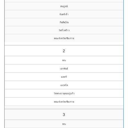
สมบูรณ์
จันทร์เจ้า
กิตฺติคุโณ
วัดกิ่วพร้าว
คณะจังหวัดเชียงราย
2
พระ
เอกพันธ์
ผลทวี
เอกฺพโล
วัดพระธาตุดอยกู่แก้ว
คณะจังหวัดเชียงราย
3
พระ