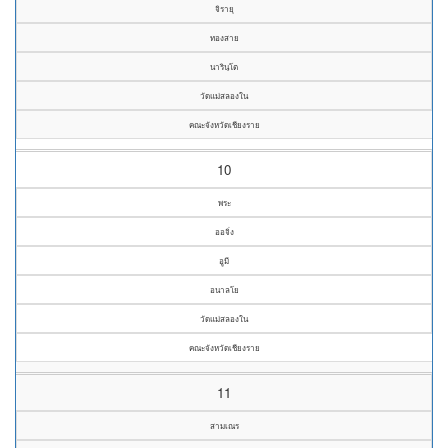
จิรายุ
ทองสาย
นารินฺโต
วัดแม่สลองใน
คณะจังหวัดเชียงราย
10
พระ
ออจิ่ง
อูมี
อนาลโย
วัดแม่สลองใน
คณะจังหวัดเชียงราย
11
สามเณร