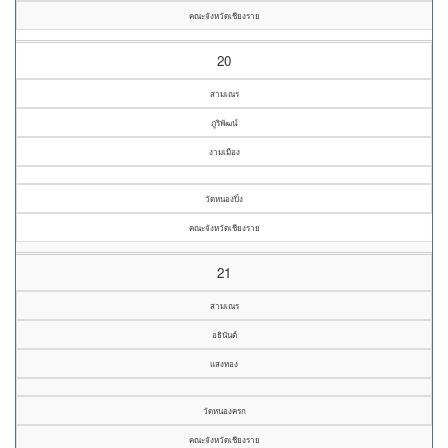
คณะจังหวัดเชียงราย
20
สามเณร
ภูริพัฒน์
งามเมือง
วัดหนองปิ๋ง
คณะจังหวัดเชียงราย
21
สามเณร
อธินันต์
แสงทอง
วัดหนองครก
คณะจังหวัดเชียงราย