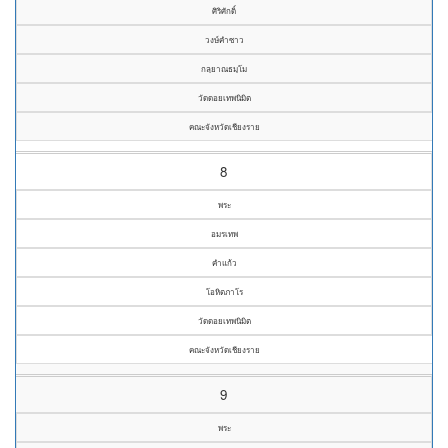
ศิริศักดิ์
วงษ์คำซาว
กลฺยาณธมฺโม
วัดดอยเทพนิมิต
คณะจังหวัดเชียงราย
8
พระ
อมรเทพ
คำแก้ว
โอหิตภาโร
วัดดอยเทพนิมิต
คณะจังหวัดเชียงราย
9
พระ