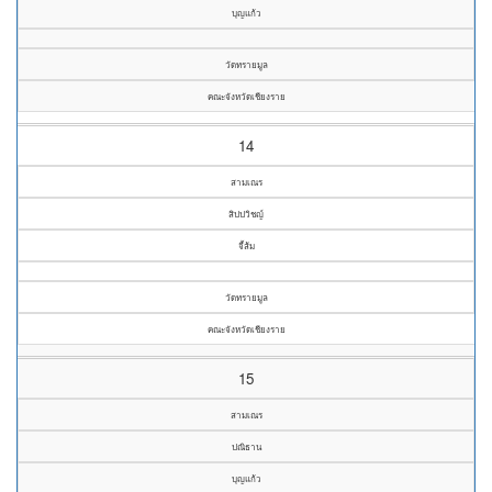
บุญแก้ว
วัดทรายมูล
คณะจังหวัดเชียงราย
14
สามเณร
สิปปวิชญ์
จี้ส้ม
วัดทรายมูล
คณะจังหวัดเชียงราย
15
สามเณร
ปณิธาน
บุญแก้ว