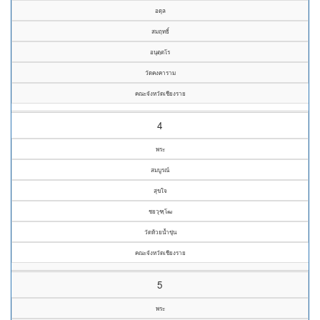
อดุล
สมฤทธิ์
อนุตฺตโร
วัดคงคาราม
คณะจังหวัดเชียงราย
4
พระ
สมบูรณ์
สุขใจ
ชยวุฑฺโฒ
วัดห้วยน้ำขุ่น
คณะจังหวัดเชียงราย
5
พระ