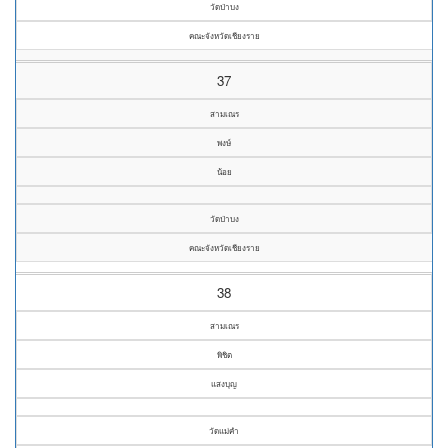
วัดป่าบง
คณะจังหวัดเชียงราย
37
สามเณร
พงษ์
น้อย
วัดป่าบง
คณะจังหวัดเชียงราย
38
สามเณร
พิชิต
แสงบุญ
วัดแม่คำ