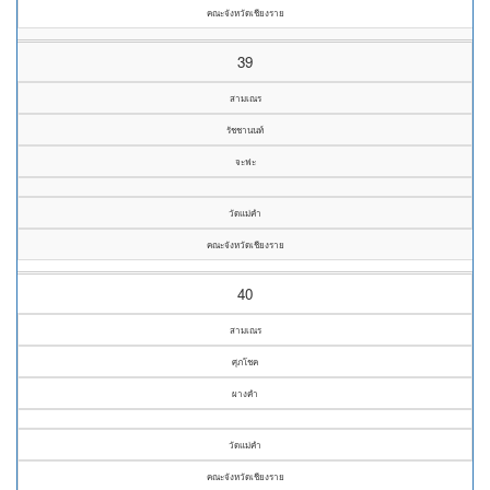
คณะจังหวัดเชียงราย
39
สามเณร
รัชชานนท์
จะฟะ
วัดแม่คำ
คณะจังหวัดเชียงราย
40
สามเณร
ศุภโชค
ผางคำ
วัดแม่คำ
คณะจังหวัดเชียงราย