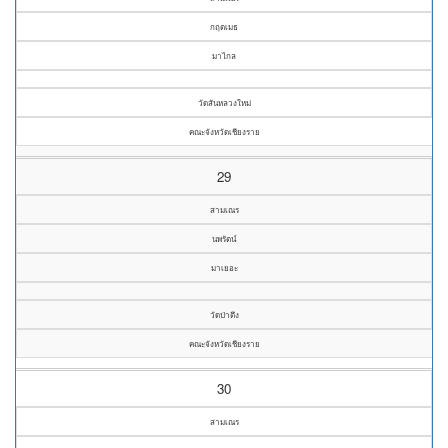
กฤตเมธ
มาไกล
วัดสันหลวงใหม่
คณะจังหวัดเชียงราย
29
สามเณร
นพรัตน์
มาเยอะ
วัดป่าตึง
คณะจังหวัดเชียงราย
30
สามเณร