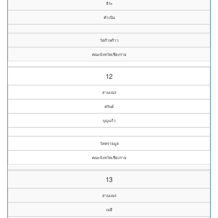
ธิระ
คำเนิน
วัดกิ่วพร้าว
คณะจังหวัดเชียงราย
12
สามเณร
ศรันย์
บุญแก้ว
วัดทรายมูล
คณะจังหวัดเชียงราย
13
สามเณร
เมธี