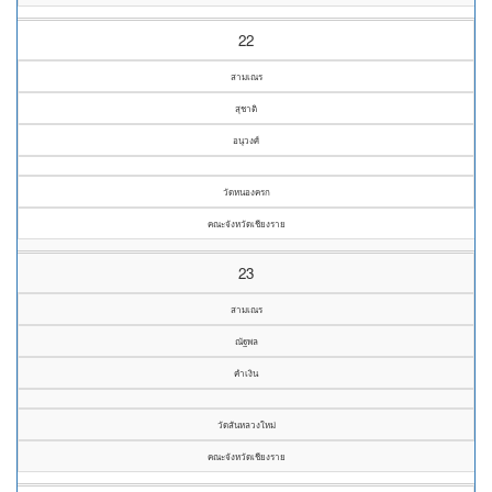
22
สามเณร
สุชาติ
อนุวงศ์
วัดหนองครก
คณะจังหวัดเชียงราย
23
สามเณร
ณัฐพล
คำเงิน
วัดสันหลวงใหม่
คณะจังหวัดเชียงราย