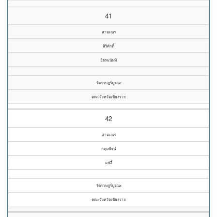
41
สามเณร
สิริศักดิ์
อินทะนันท์
วัดราษฎร์บูรณะ
คณะจังหวัดเชียงราย
42
สามเณร
กฤตพัจน์
แซ่ลี้
วัดราษฎร์บูรณะ
คณะจังหวัดเชียงราย