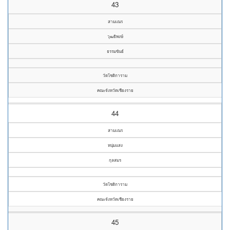
43
สามเณร
วุฒธิพงษ์
ธรรมขันธ์
วัดโชติการาม
คณะจังหวัดเชียงราย
44
สามเณร
หนุ่มแสง
กุลสมร
วัดโชติการาม
คณะจังหวัดเชียงราย
45