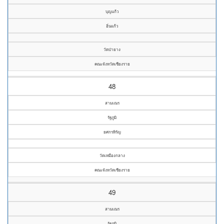
บุญแก้ว
อิ่นแก้ว
วัดป่ายาง
คณะจังหวัดเชียงราย
48
สามเณร
รัฐภูมิ
ยศกรหิรัญ
วัดเหมืองกลาง
คณะจังหวัดเชียงราย
49
สามเณร
รัฐภูมิ