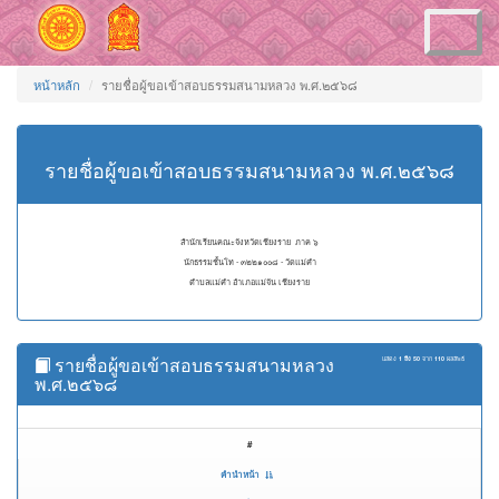
Toggle
navigation
หน้าหลัก
รายชื่อผู้ขอเข้าสอบธรรมสนามหลวง พ.ศ.๒๕๖๘
รายชื่อผู้ขอเข้าสอบธรรมสนามหลวง พ.ศ.๒๕๖๘
สำนักเรียนคณะจังหวัดเชียงราย ภาค ๖
นักธรรมชั้นโท - ๓๒๒๑๐๐๘ - วัดแม่คำ
ตำบลแม่คำ อำเภอแม่จัน เชียงราย
รายชื่อผู้ขอเข้าสอบธรรมสนามหลวง
แสดง
1 ถึง 50
จาก
110
ผลลัพธ์
พ.ศ.๒๕๖๘
#
คำนำหน้า