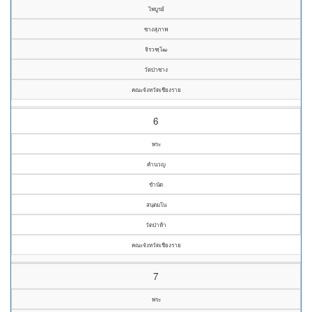
ไพบูรย์
ซางสุภาพ
จิรวฑฺโฒ
วัดป่าซาง
คณะจังหวัดเชียงราย
6
พระ
คำนวญ
ขำนัด
สนฺตมโน
วัดป่าห้า
คณะจังหวัดเชียงราย
7
พระ