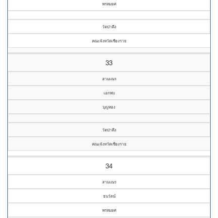
พรหมยศ
วัดป่าตึง
คณะจังหวัดเชียงราย
33
สามเณร
เอกพบ
บุญทอง
วัดป่าตึง
คณะจังหวัดเชียงราย
34
สามเณร
ธนวัตน์
พรหมยศ