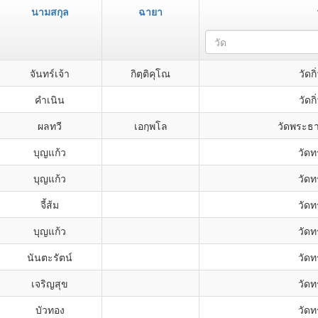
นามสกุล
ฉายา
วัด
จันทร์เจ้า
กิตฺติคุโณ
วัดก
คำเนิน
วัดก
ผลทวี
เอกฺพโล
วัดพระธาต
บุญแก้ว
วัดท
บุญแก้ว
วัดท
จี้ส้ม
วัดท
บุญแก้ว
วัดท
นันตะรัตน์
วัดท
เจริญสุข
วัดท
บัวทอง
วัดท