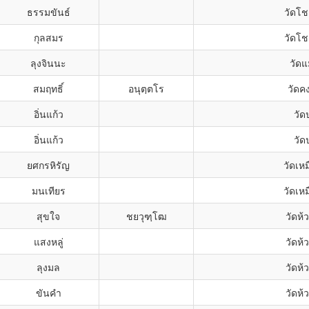
ธรรมขันธ์
วัดโช
กุลสมร
วัดโช
ลุงจินนะ
วัดแ
สมฤทธิ์
อนุตฺตโร
วัดค
อิ่นแก้ว
วัด
อิ่นแก้ว
วัด
ยศกรหิรัญ
วัดเห
มนเทียร
วัดเห
สุขใจ
ชยวุฑฺโฒ
วัดห้
แสงหลู่
วัดห้
ลุงมล
วัดห้
ขันคำ
วัดห้