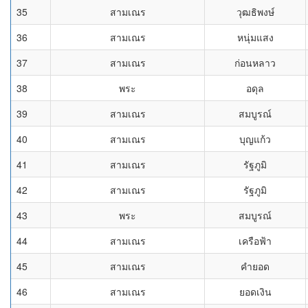
35
สามเณร
วุฒธิพงษ์
36
สามเณร
หนุ่มแสง
37
สามเณร
ก่อนหลาว
38
พระ
อดุล
39
สามเณร
สมบูรณ์
40
สามเณร
บุญแก้ว
41
สามเณร
รัฐภูมิ
42
สามเณร
รัฐภูมิ
43
พระ
สมบูรณ์
44
สามเณร
เครือฟ้า
45
สามเณร
คำยอด
46
สามเณร
ยอดเงิน