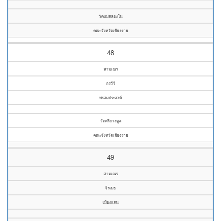
วัดแม่สลองใน
คณะจังหวัดเชียงราย
48
สามเณร
กรวีร์
พรสมประสงค์
วัดศรียางมูล
คณะจังหวัดเชียงราย
49
สามเณร
จิรเมธ
เมืองแสน