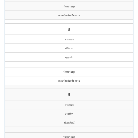
วัดทรายมูล
คณะจังหวัดเชียงราย
8
สามเณร
ปณิธาน
บุญแก้ว
วัดทรายมูล
คณะจังหวัดเชียงราย
9
สามเณร
จารุภัทร
นันตะรัตน์
วัดทรายมูล