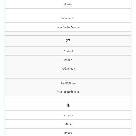
คำแสง
วัดแม่สลองใน
คณะจังหวัดเชียงราย
27
สามเณร
ศุภกฤต
พงษ์แก้วแสง
วัดแม่สลองใน
คณะจังหวัดเชียงราย
28
สามเณร
เดือน
แก้วทวี