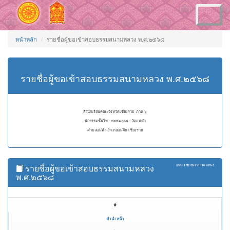
Toggle
navigation
หน้าหลัก
รายชื่อผู้ขอเข้าสอบธรรมสนามหลวง พ.ศ.๒๕๖๘
รายชื่อผู้ขอเข้าสอบธรรมสนามหลวง พ.ศ.๒๕๖๘
สำนักเรียนคณะจังหวัดเชียงราย ภาค ๖
นักธรรมชั้นโท - ๓๒๒๑๐๐๘ - วัดแม่คำ
ตำบลแม่คำ อำเภอแม่จัน เชียงราย
รายชื่อผู้ขอเข้าสอบธรรมสนามหลวง
แสดง
1 ถึง 50
จาก
110
ผลลัพธ์
พ.ศ.๒๕๖๘
#
คำนำหน้า