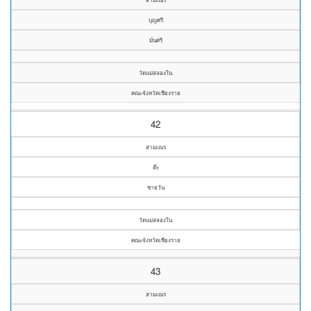
บุญศรี
มั่นศรี
วัดแม่สลองใน
คณะจังหวัดเชียงราย
42
สามเณร
ต๊ะ
ชายวัน
วัดแม่สลองใน
คณะจังหวัดเชียงราย
43
สามเณร