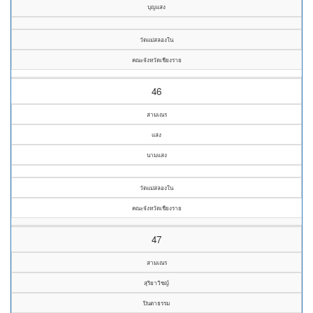
บุญแสง
วัดแม่สลองใน
คณะจังหวัดเชียงราย
46
สามเณร
แสง
นามแสง
วัดแม่สลองใน
คณะจังหวัดเชียงราย
47
สามเณร
สุริยาวิชญ์
ปินตาธรรม