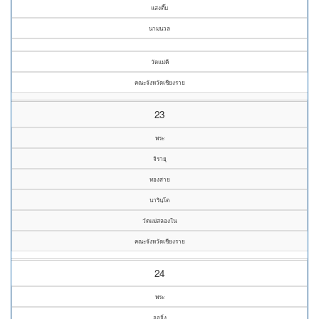
แสงติ๊บ
นามนวล
วัดแม่คี
คณะจังหวัดเชียงราย
23
พระ
จิรายุ
ทองสาย
นารินฺโต
วัดแม่สลองใน
คณะจังหวัดเชียงราย
24
พระ
ออจิ่ง