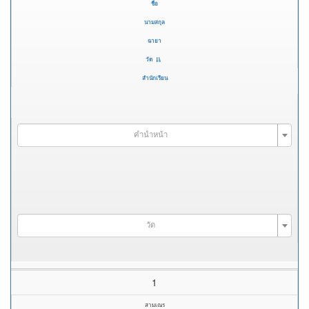
ชื่อ
นามสกุล
ฉายา
วัด
สำนักเรียน
คำนำหน้า
วัด
1
สามเณร