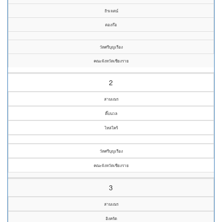
ถิรเจตน์
ตองก๊อ
วัดศรีบุญเรือง
คณะจังหวัดเชียงราย
2
สามเณร
ติ๊บนวล
ไหล่ใคร้
วัดศรีบุญเรือง
คณะจังหวัดเชียงราย
3
สามเณร
อิงครัต