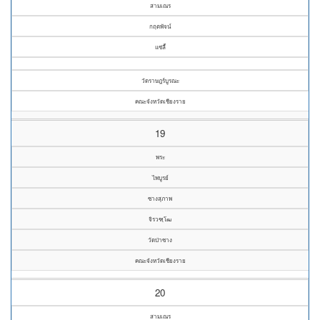
สามเณร
กฤตพัจน์
แซ่ลี้
วัดราษฎร์บูรณะ
คณะจังหวัดเชียงราย
19
พระ
ไพบูรย์
ซางสุภาพ
จิรวฑฺโฒ
วัดป่าซาง
คณะจังหวัดเชียงราย
20
สามเณร