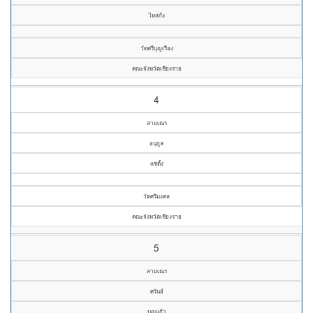
ไหล่กั่ง
วัดศรีบุญเรือง
คณะจังหวัดเชียงราย
4
สามเณร
อนุกูล
แซ่ตั้ง
วัดศรีมงคล
คณะจังหวัดเชียงราย
5
สามเณร
ศรันย์
บุญแก้ว