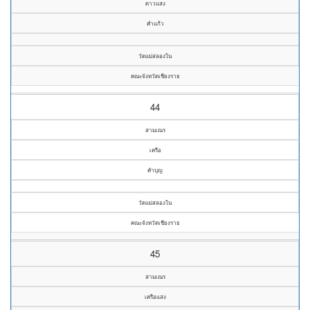
ดาวแสง
คำแก้ว
วัดแม่สลองใน
คณะจังหวัดเชียงราย
44
สามเณร
เครือ
คำบุญ
วัดแม่สลองใน
คณะจังหวัดเชียงราย
45
สามเณร
เครือแสง