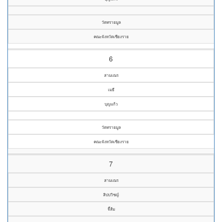
วัดทรายมูล
คณะจังหวัดเชียงราย
6
สามเณร
เมธี
บุญแก้ว
วัดทรายมูล
คณะจังหวัดเชียงราย
7
สามเณร
สิปปวิชญ์
จี้ส้ม