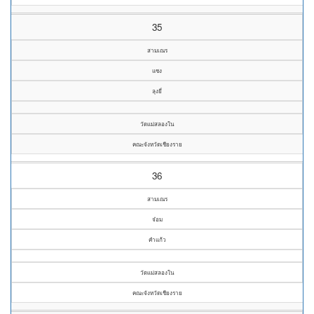
35
สามเณร
แซง
ลุงยี่
วัดแม่สลองใน
คณะจังหวัดเชียงราย
36
สามเณร
จ๋อม
คำแก้ว
วัดแม่สลองใน
คณะจังหวัดเชียงราย