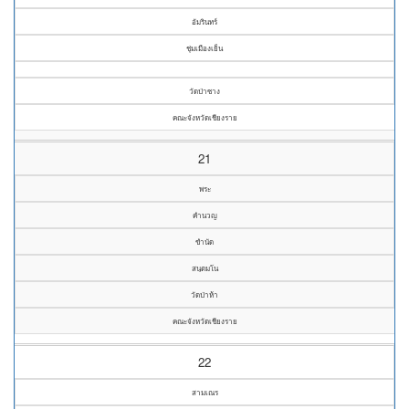
อัมรินทร์
ชุ่มเมืองเย็น
วัดป่าซาง
คณะจังหวัดเชียงราย
21
พระ
คำนวญ
ขำนัด
สนฺตมโน
วัดป่าห้า
คณะจังหวัดเชียงราย
22
สามเณร