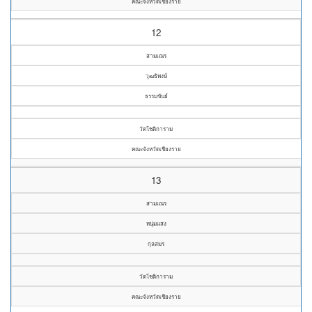
คณะจังหวัดเชียงราย
12
สามเณร
วุฒธิพงษ์
ธรรมขันธ์
วัดโชติการาม
คณะจังหวัดเชียงราย
13
สามเณร
หนุ่มแสง
กุลสมร
วัดโชติการาม
คณะจังหวัดเชียงราย