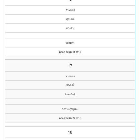
สามเณร
ศุภโชค
ผางคำ
วัดแม่คำ
คณะจังหวัดเชียงราย
17
สามเณร
สิริศักดิ์
อินทะนันท์
วัดราษฎร์บูรณะ
คณะจังหวัดเชียงราย
18