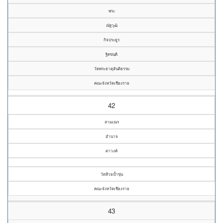
พระ
ณัฐวุฒิ
กิจประยูร
ฐิตขนฺติ
วัดพระธาตุสันติธรรม
คณะจังหวัดเชียงราย
42
สามเณร
อำนาจ
ตาวงค์
วัดห้วยน้ำขุ่น
คณะจังหวัดเชียงราย
43