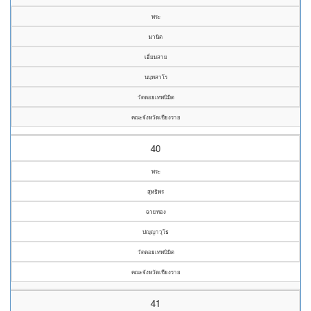
พระ
มานิต
เอี่ยมสาย
นนฺทสาโร
วัดดอยเทพนิมิต
คณะจังหวัดเชียงราย
40
พระ
สุทธิพร
ฉายทอง
ปญฺญาวุโธ
วัดดอยเทพนิมิต
คณะจังหวัดเชียงราย
41