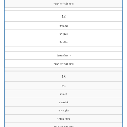
คณะจังหวัดเชียงราย
12
สามเณร
จารุวิทย์
อินทร์ยัง
วัดสันสลีหลวง
คณะจังหวัดเชียงราย
13
พระ
สมพงษ์
ปาระนันท์
จารุวณฺโณ
วัดหนองแว่น
คณะจังหวัดเชียงราย