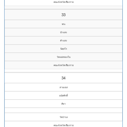
คณะจังหวัดเชียงราย
33
พระ
นำแสง
คำแสง
นิสฺสโร
วัดแม่สลองใน
คณะจังหวัดเชียงราย
34
สามเณร
มนัสศักดิ์
ศิลา
วัดป่าบง
คณะจังหวัดเชียงราย