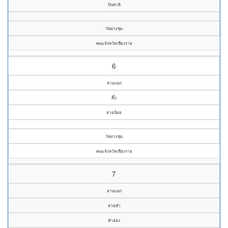
ปันชาติ
วัดม่วงชุม
คณะจังหวัดเชียงราย
6
สามเณร
ติ๊บ
สายน้อย
วัดม่วงชุม
คณะจังหวัดเชียงราย
7
สามเณร
ส่วยคำ
คำอ่อง