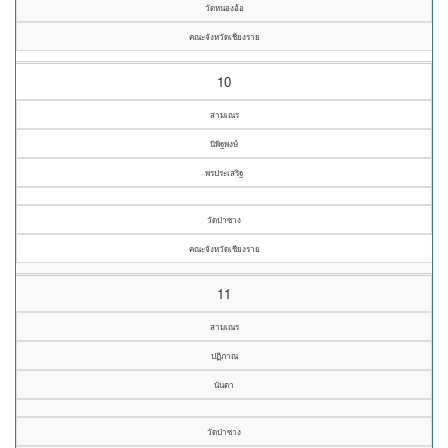
วัดหนองอ้อ
คณะจังหวัดเชียงราย
10
สามเณร
นิพิฐพงษ์
พรประเสริฐ
วัดป่าซาง
คณะจังหวัดเชียงราย
11
สามเณร
ปฏิภาณ
นันตา
วัดป่าซาง