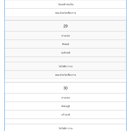
วัดแม่คำสบเปิน
คณะจังหวัดเชียงราย
29
สามเณร
ศิรพงษ์
นงลักษณ์
วัดโชติการาม
คณะจังหวัดเชียงราย
30
สามเณร
ภัทธนภูมิ
แก้วยงค์
วัดโชติการาม