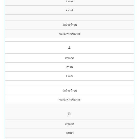
อำนาจ
ดาวงค์
วัดห้วยน้ำขุ่น
คณะจังหวัดเชียงราย
4
สามเณร
คำวัน
คำแดง
วัดห้วยน้ำขุ่น
คณะจังหวัดเชียงราย
5
สามเณร
ณัฐพัชร์