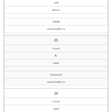
แสงดี
เมืองสาด
วัดสันคือ
คณะจังหวัดเชียงราย
23
สามเณร
ติ้บ
อนุพงษ์
วัดแม่สลองใน
คณะจังหวัดเชียงราย
24
สามเณร
สมพงษ์