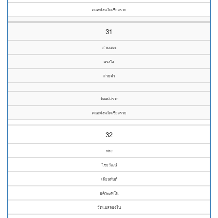
คณะจังหวัดเชียงราย
31
สามเณร
แรงใส
สายคำ
วัดแม่สรวย
คณะจังหวัดเชียงราย
32
พระ
ไชยวัฒน์
เนียนทันต์
อติวฒฺฑโน
วัดแม่สลองใน