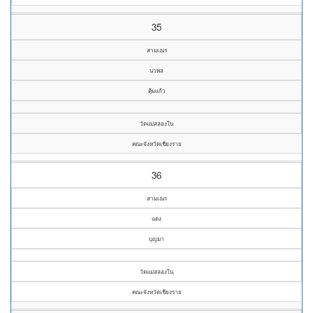
35
สามเณร
นวพล
คุ้มแก้ว
วัดแม่สลองใน
คณะจังหวัดเชียงราย
36
สามเณร
แดง
บุญมา
วัดแม่สลองใน
คณะจังหวัดเชียงราย