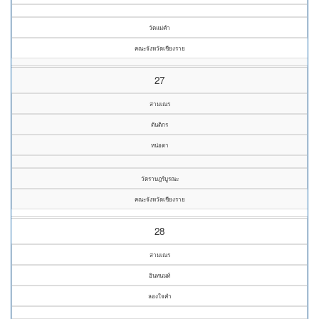
วัดแม่คำ
คณะจังหวัดเชียงราย
27
สามเณร
ตันติกร
หน่อตา
วัดราษฎร์บูรณะ
คณะจังหวัดเชียงราย
28
สามเณร
อินทนนท์
ลองใจคำ