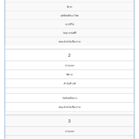
ดิเรก
สุทธิพงศ์ธนาโชค
นาถสีโล
วัดสุวรรณคีรี
คณะจังหวัดเชียงราย
2
สามเณร
พิศาล
คำปันสีวงศ์
วัดสันสลีหลวง
คณะจังหวัดเชียงราย
3
สามเณร