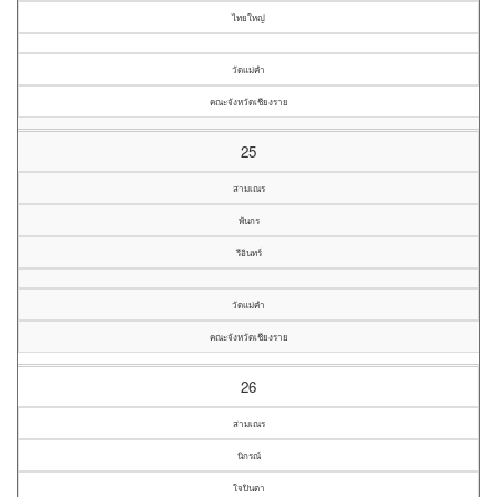
ไทยใหญ่
วัดแม่คำ
คณะจังหวัดเชียงราย
25
สามเณร
พันกร
รีอินทร์
วัดแม่คำ
คณะจังหวัดเชียงราย
26
สามเณร
นิกรณ์
ใจปินตา