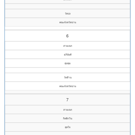
วัดปง
คณะจังหวัดน่าน
6
สามเณร
อภินันท์
สุมทุม
วัดส้าน
คณะจังหวัดน่าน
7
สามเณร
กิตติกวิน
สุดใจ