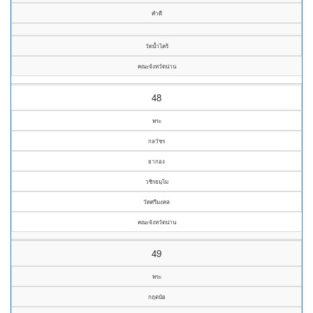
คำดี
วัดน้ำไคร้
คณะจังหวัดน่าน
48
พระ
กลวัชร
ยากอง
วชิรธมฺโม
วัดศรีมงคล
คณะจังหวัดน่าน
49
พระ
กฤตนัย