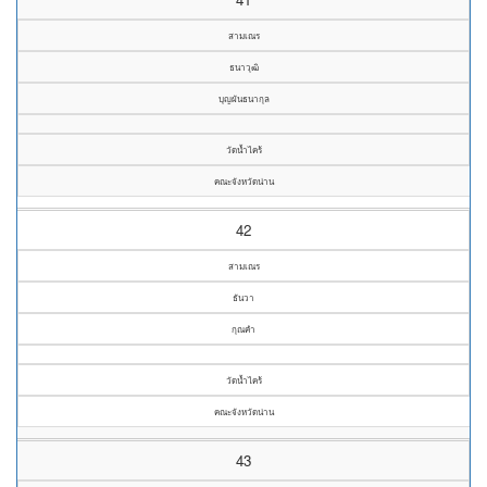
สามเณร
ธนาวุฒิ
บุญผันธนากุล
วัดน้ำไคร้
คณะจังหวัดน่าน
42
สามเณร
ธันวา
กุณคำ
วัดน้ำไคร้
คณะจังหวัดน่าน
43