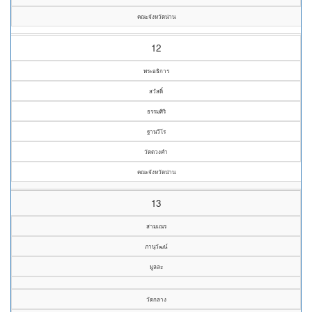
คณะจังหวัดน่าน
12
พระอธิการ
สวัสดิ์
ธรรมศิริ
ฐานวีโร
วัดดวงคำ
คณะจังหวัดน่าน
13
สามเณร
ภานุวัฒน์
มูลละ
วัดกลาง