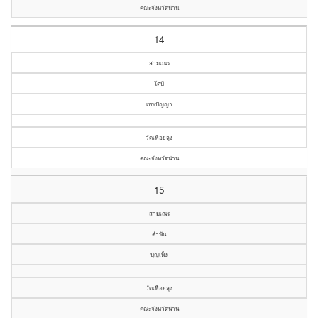
คณะจังหวัดน่าน
14
สามเณร
โตบี
เทพปัญญา
วัดเฟือยลุง
คณะจังหวัดน่าน
15
สามเณร
คำพัน
บุญเพ็ง
วัดเฟือยลุง
คณะจังหวัดน่าน