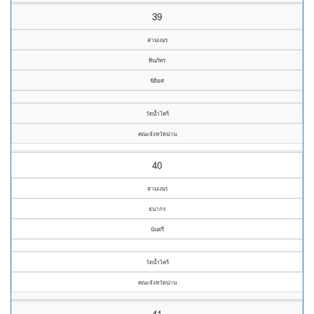
39
สามเณร
ทินภัทร
ขัติยศ
วัดน้ำไคร้
คณะจังหวัดน่าน
40
สามเณร
ธนากร
นันตรี
วัดน้ำไคร้
คณะจังหวัดน่าน
41