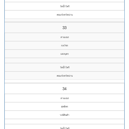
วัดน้ำไคร้
คณะจังหวัดน่าน
33
สามเณร
กลวัชร
แสงบุตร
วัดน้ำไคร้
คณะจังหวัดน่าน
34
สามเณร
สุทธิพร
วงษ์ดินดำ
วัดน้ำไคร้