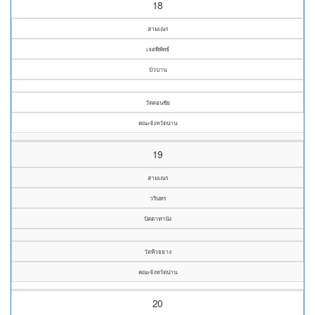
18
สามเณร
เจตพิพัทธ์
บัวบาน
วัดดอนชัย
คณะจังหวัดน่าน
19
สามเณร
วรินทร
ปัตตาทานัง
วัดห้วยยาง
คณะจังหวัดน่าน
20