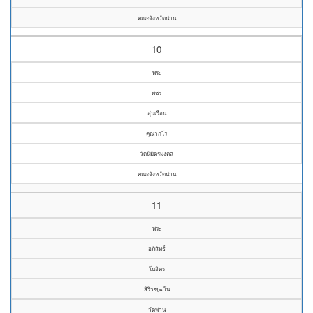
คณะจังหวัดน่าน
10
พระ
พชร
อุ่นเรือน
คุณากโร
วัดนิมิตรมงคล
คณะจังหวัดน่าน
11
พระ
อภิสิทธิ์
โนจิตร
สิริวฑฺฒโน
วัดพาน