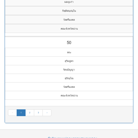
มอญเก่า
กิตฺติสมฺปนฺโน
วัดศรีมงคล
คณะจังหวัดน่าน
50
พระ
สุริยสูตร
รัตนปัญญา
สุจิณฺโณ
วัดศรีมงคล
คณะจังหวัดน่าน
«
1
2
3
»