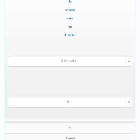
ชื่อ
นามสกุล
ฉายา
วัด
สำนักเรียน
คำนำหน้า
วัด
1
สามเณร