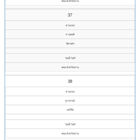
คณะจังหวัดน่าน
37
สามเณร
จารุพงศ์
นัยเนตร
วัดน้ำไคร้
คณะจังหวัดน่าน
38
สามเณร
ฐาปกรณ์
แซ่โซ้ง
วัดน้ำไคร้
คณะจังหวัดน่าน