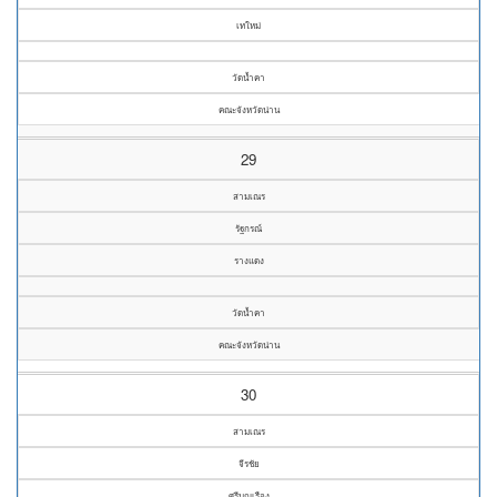
เทใหม่
วัดน้ำคา
คณะจังหวัดน่าน
29
สามเณร
รัฐกรณ์
รางแดง
วัดน้ำคา
คณะจังหวัดน่าน
30
สามเณร
จีรชัย
ศรีบุญเรือง