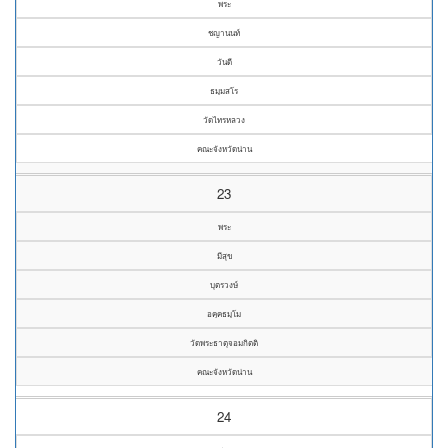
พระ
ชญานนท์
วันดี
ธมฺมสโร
วัดไทรหลวง
คณะจังหวัดน่าน
23
พระ
มีสุข
บุตรวงษ์
อคฺคธมฺโม
วัดพระธาตุจอมกิตติ
คณะจังหวัดน่าน
24