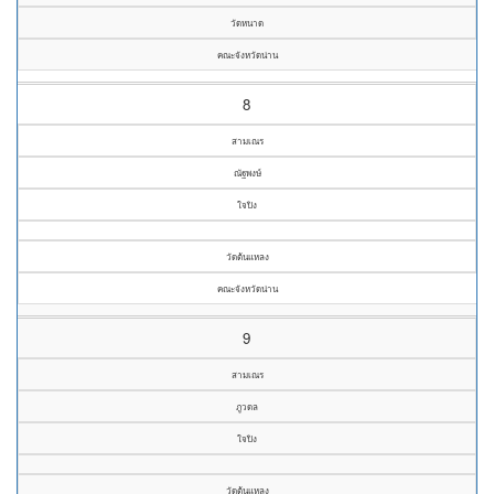
วัดหนาด
คณะจังหวัดน่าน
8
สามเณร
ณัฐพงษ์
ใจปิง
วัดต้นแหลง
คณะจังหวัดน่าน
9
สามเณร
ภูวดล
ใจปิง
วัดต้นแหลง