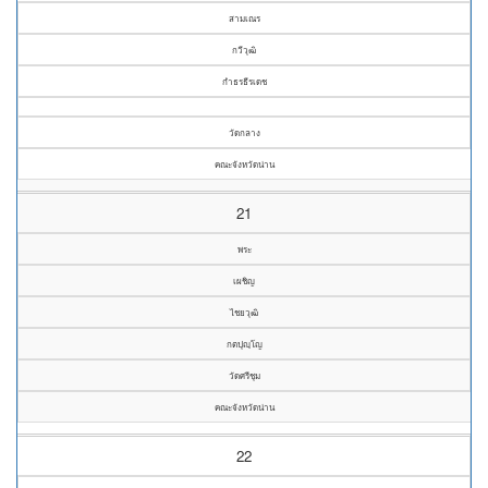
สามเณร
กวีวุฒิ
กำธรธีรเดช
วัดกลาง
คณะจังหวัดน่าน
21
พระ
เผชิญ
ไชยวุฒิ
กตปุญฺโญ
วัดศรีชุม
คณะจังหวัดน่าน
22