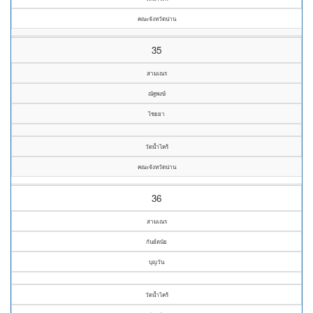
คณะจังหวัดน่าน
35
สามเณร
ณัฐพงษ์
ไชยยา
วัดน้ำไคร้
คณะจังหวัดน่าน
36
สามเณร
กันย์ดนัย
บุญวัน
วัดน้ำไคร้