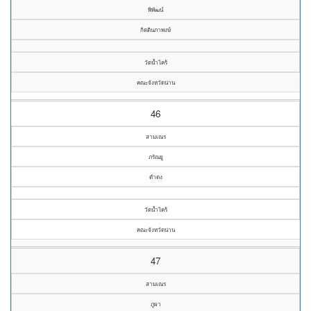
พิพัฒน์
กิตตินภาพงษ์
วัดน้ำไคร้
คณะจังหวัดน่าน
46
สามเณร
ภรัณยู
ดำดง
วัดน้ำไคร้
คณะจังหวัดน่าน
47
สามเณร
ภูผา