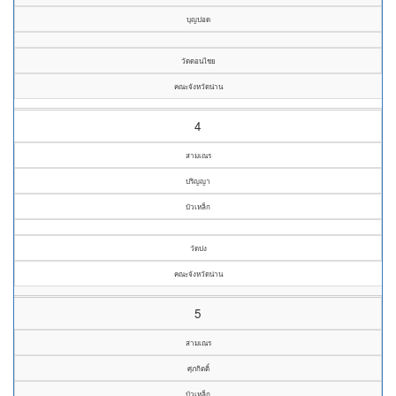
บุญปอด
วัดดอนไชย
คณะจังหวัดน่าน
4
สามเณร
ปริญญา
บัวเหล็ก
วัดปง
คณะจังหวัดน่าน
5
สามเณร
ศุภกิตติ์
บัวเหล็ก