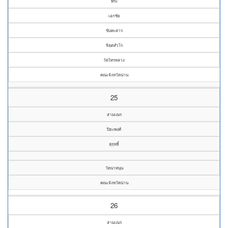
พระ
เอกชัย
ขันทะสาร
จิตฺตสํวโร
วัดไทรหลวง
คณะจังหวัดน่าน
25
สามเณร
ปิยะพงศ์
สุฤทธิ์
วัดนาหนุน
คณะจังหวัดน่าน
26
สามเณร