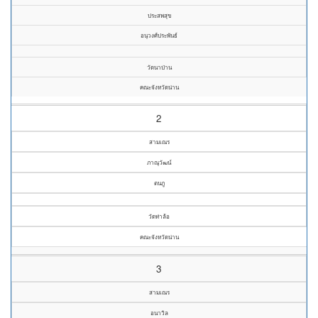
ประสพสุข
อนุวงศ์ประพันธ์
วัดนาป่าน
คณะจังหวัดน่าน
2
สามเณร
ภาณุวัฒน์
ตนภู
วัดท่าล้อ
คณะจังหวัดน่าน
3
สามเณร
อนาวิล