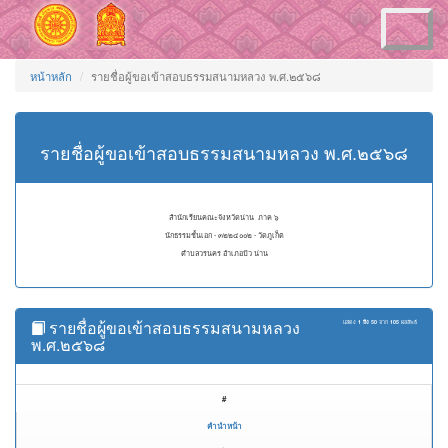
Toggle
navigation
หน้าหลัก
รายชื่อผู้ขอเข้าสอบธรรมสนามหลวง พ.ศ.๒๕๖๘
รายชื่อผู้ขอเข้าสอบธรรมสนามหลวง พ.ศ.๒๕๖๘
สำนักเรียนคณะจังหวัดน่าน ภาค ๖
นักธรรมชั้นเอก - ๓๒๒๔๐๐๒ - วัดภูเก็ต
ตำบลวรนคร อำเภอปัว น่าน
รายชื่อผู้ขอเข้าสอบธรรมสนามหลวง
แสดง
1 ถึง 50
จาก
105
ผลลัพธ์
พ.ศ.๒๕๖๘
#
คำนำหน้า