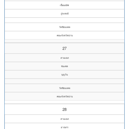
เข็มมณัฑ
ภู่ระหงษ์
วัดชัยมงคล
คณะจังหวัดน่าน
27
สามเณร
ชนะพล
บุญวัน
วัดชัยมงคล
คณะจังหวัดน่าน
28
สามเณร
อาณกร