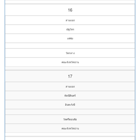
16
สามเณร
ณัฐวัตร
แซ่ซ่ง
วัดกลาง
คณะจังหวัดน่าน
17
สามเณร
หัสณีดินทร์
อินทะรังษี
วัดศรีดอนชัย
คณะจังหวัดน่าน