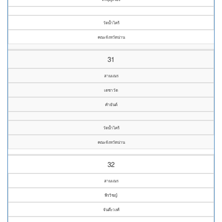
วัดน้ำไคร้
คณะจังหวัดน่าน
31
สามเณร
เดชาวัต
คำยันต์
วัดน้ำไคร้
คณะจังหวัดน่าน
32
สามเณร
พีรวิชญ์
จันต๊ะวงศ์