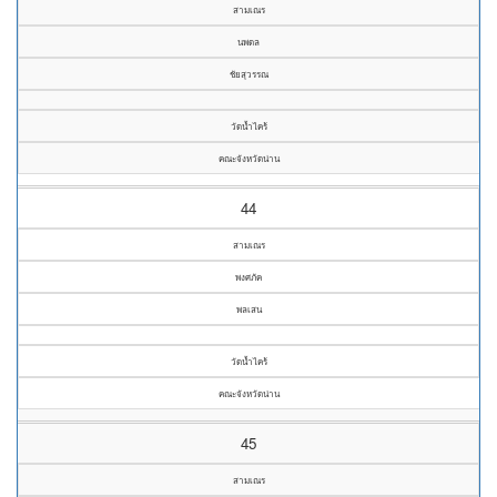
สามเณร
นพดล
ชัยสุวรรณ
วัดน้ำไคร้
คณะจังหวัดน่าน
44
สามเณร
พงศภัค
พลเสน
วัดน้ำไคร้
คณะจังหวัดน่าน
45
สามเณร