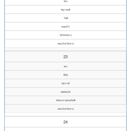
พระ
ชญานนท์
วันดี
ธมฺมสโร
วัดไทรหลวง
คณะจังหวัดน่าน
23
พระ
มีสุข
บุตรวงษ์
อคฺคธมฺโม
วัดพระธาตุจอมกิตติ
คณะจังหวัดน่าน
24