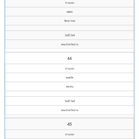
สามเณร
นพดล
ชัยสุวรรณ
วัดน้ำไคร้
คณะจังหวัดน่าน
44
สามเณร
พงศภัค
พลเสน
วัดน้ำไคร้
คณะจังหวัดน่าน
45
สามเณร