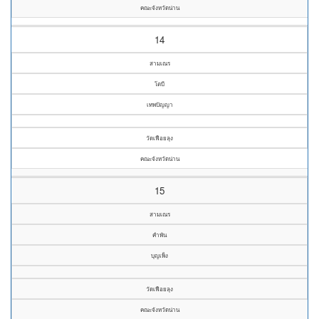
คณะจังหวัดน่าน
14
สามเณร
โตบี
เทพปัญญา
วัดเฟือยลุง
คณะจังหวัดน่าน
15
สามเณร
คำพัน
บุญเพ็ง
วัดเฟือยลุง
คณะจังหวัดน่าน