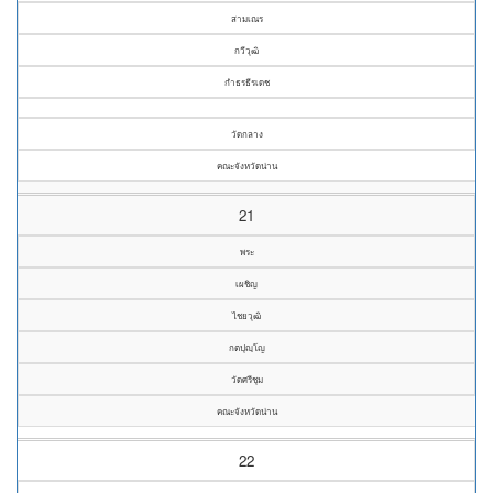
สามเณร
กวีวุฒิ
กำธรธีรเดช
วัดกลาง
คณะจังหวัดน่าน
21
พระ
เผชิญ
ไชยวุฒิ
กตปุญฺโญ
วัดศรีชุม
คณะจังหวัดน่าน
22