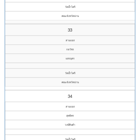
วัดน้ำไคร้
คณะจังหวัดน่าน
33
สามเณร
กลวัชร
แสงบุตร
วัดน้ำไคร้
คณะจังหวัดน่าน
34
สามเณร
สุทธิพร
วงษ์ดินดำ
วัดน้ำไคร้