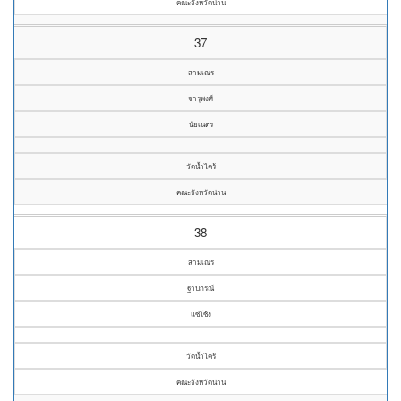
คณะจังหวัดน่าน
37
สามเณร
จารุพงศ์
นัยเนตร
วัดน้ำไคร้
คณะจังหวัดน่าน
38
สามเณร
ฐาปกรณ์
แซ่โซ้ง
วัดน้ำไคร้
คณะจังหวัดน่าน