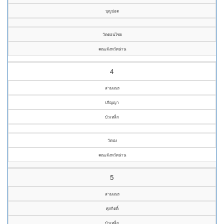
บุญปอด
วัดดอนไชย
คณะจังหวัดน่าน
4
สามเณร
ปริญญา
บัวเหล็ก
วัดปง
คณะจังหวัดน่าน
5
สามเณร
ศุภกิตติ์
บัวเหล็ก