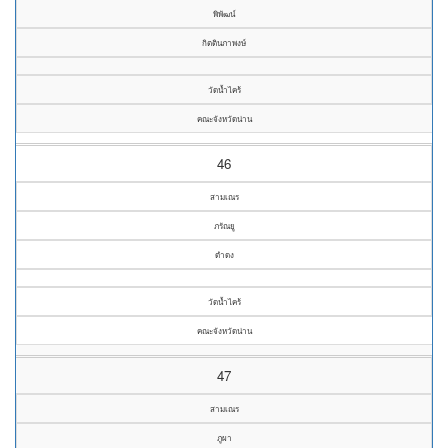
พิพัฒน์
กิตตินภาพงษ์
วัดน้ำไคร้
คณะจังหวัดน่าน
46
สามเณร
ภรัณยู
ดำดง
วัดน้ำไคร้
คณะจังหวัดน่าน
47
สามเณร
ภูผา