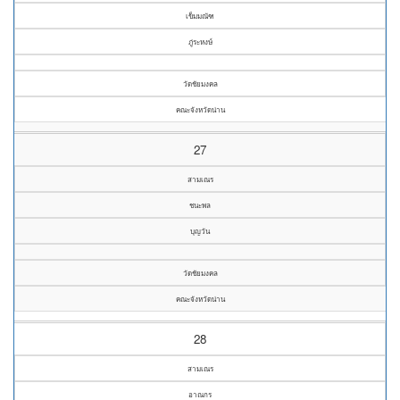
เข็มมณัฑ
ภู่ระหงษ์
วัดชัยมงคล
คณะจังหวัดน่าน
27
สามเณร
ชนะพล
บุญวัน
วัดชัยมงคล
คณะจังหวัดน่าน
28
สามเณร
อาณกร