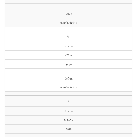
วัดปง
คณะจังหวัดน่าน
6
สามเณร
อภินันท์
สุมทุม
วัดส้าน
คณะจังหวัดน่าน
7
สามเณร
กิตติกวิน
สุดใจ