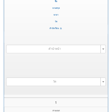
ชื่อ
นามสกุล
ฉายา
วัด
สำนักเรียน
คำนำหน้า
วัด
1
สามเณร