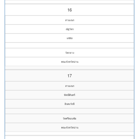
16
สามเณร
ณัฐวัตร
แซ่ซ่ง
วัดกลาง
คณะจังหวัดน่าน
17
สามเณร
หัสณีดินทร์
อินทะรังษี
วัดศรีดอนชัย
คณะจังหวัดน่าน