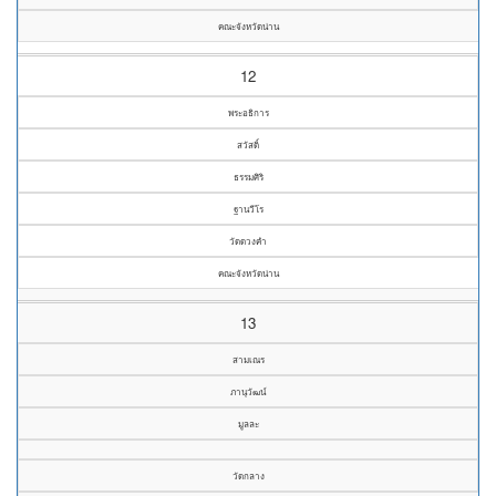
คณะจังหวัดน่าน
12
พระอธิการ
สวัสดิ์
ธรรมศิริ
ฐานวีโร
วัดดวงคำ
คณะจังหวัดน่าน
13
สามเณร
ภานุวัฒน์
มูลละ
วัดกลาง