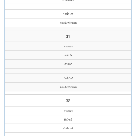
วัดน้ำไคร้
คณะจังหวัดน่าน
31
สามเณร
เดชาวัต
คำยันต์
วัดน้ำไคร้
คณะจังหวัดน่าน
32
สามเณร
พีรวิชญ์
จันต๊ะวงศ์