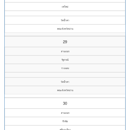
เทใหม่
วัดน้ำคา
คณะจังหวัดน่าน
29
สามเณร
รัฐกรณ์
รางแดง
วัดน้ำคา
คณะจังหวัดน่าน
30
สามเณร
จีรชัย
ศรีบุญเรือง