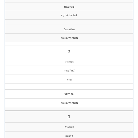
ประสพสุข
อนุวงศ์ประพันธ์
วัดนาป่าน
คณะจังหวัดน่าน
2
สามเณร
ภาณุวัฒน์
ตนภู
วัดท่าล้อ
คณะจังหวัดน่าน
3
สามเณร
อนาวิล