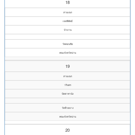
18
สามเณร
เจตพิพัทธ์
บัวบาน
วัดดอนชัย
คณะจังหวัดน่าน
19
สามเณร
วรินทร
ปัตตาทานัง
วัดห้วยยาง
คณะจังหวัดน่าน
20