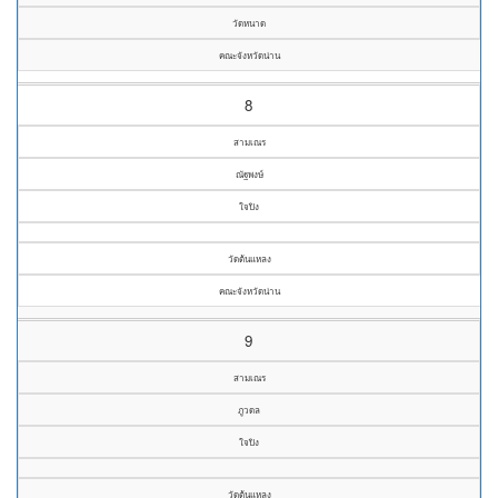
วัดหนาด
คณะจังหวัดน่าน
8
สามเณร
ณัฐพงษ์
ใจปิง
วัดต้นแหลง
คณะจังหวัดน่าน
9
สามเณร
ภูวดล
ใจปิง
วัดต้นแหลง