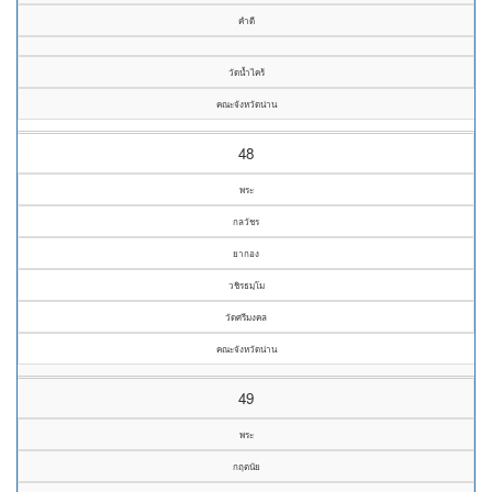
คำดี
วัดน้ำไคร้
คณะจังหวัดน่าน
48
พระ
กลวัชร
ยากอง
วชิรธมฺโม
วัดศรีมงคล
คณะจังหวัดน่าน
49
พระ
กฤตนัย