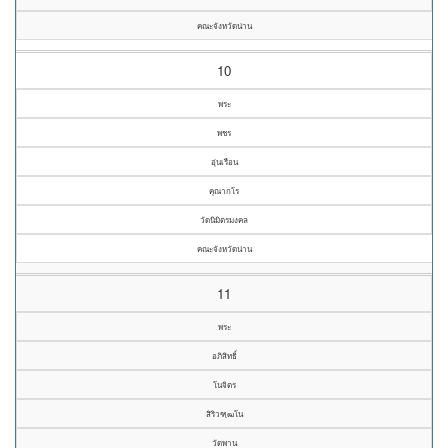
คณะจังหวัดน่าน
10
พระ
พชร
อุ่นเรือน
คุณากโร
วัดนิมิตรมงคล
คณะจังหวัดน่าน
11
พระ
อภิสิทธิ์
โนจิตร
สิริวฑฺฒโน
วัดพาน