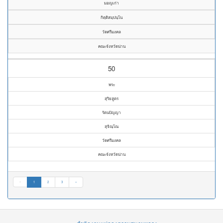
มอญเก่า
กิตฺติสมฺปนฺโน
วัดศรีมงคล
คณะจังหวัดน่าน
50
พระ
สุริยสูตร
รัตนปัญญา
สุจิณฺโณ
วัดศรีมงคล
คณะจังหวัดน่าน
«
1
2
3
»