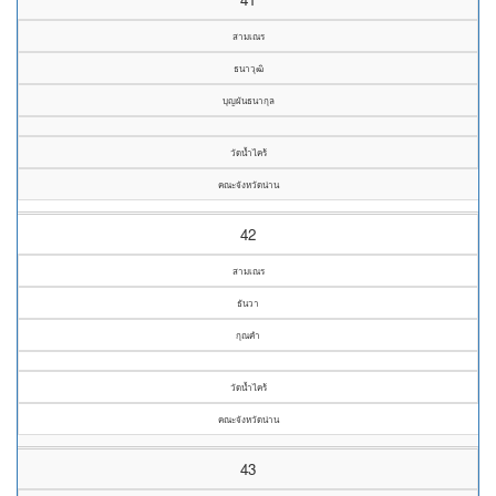
สามเณร
ธนาวุฒิ
บุญผันธนากุล
วัดน้ำไคร้
คณะจังหวัดน่าน
42
สามเณร
ธันวา
กุณคำ
วัดน้ำไคร้
คณะจังหวัดน่าน
43