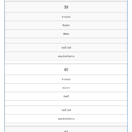
39
สามเณร
ทินภัทร
ขัติยศ
วัดน้ำไคร้
คณะจังหวัดน่าน
40
สามเณร
ธนากร
นันตรี
วัดน้ำไคร้
คณะจังหวัดน่าน
41