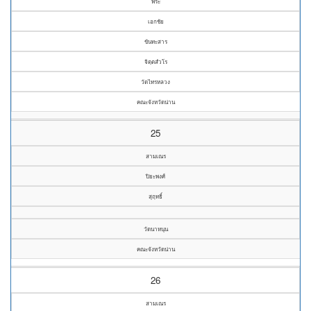
พระ
เอกชัย
ขันทะสาร
จิตฺตสํวโร
วัดไทรหลวง
คณะจังหวัดน่าน
25
สามเณร
ปิยะพงศ์
สุฤทธิ์
วัดนาหนุน
คณะจังหวัดน่าน
26
สามเณร