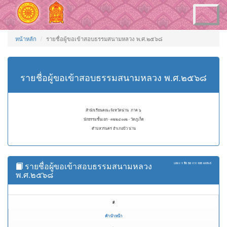
Toggle
navigation
หน้าหลัก
รายชื่อผู้ขอเข้าสอบธรรมสนามหลวง พ.ศ.๒๕๖๘
รายชื่อผู้ขอเข้าสอบธรรมสนามหลวง พ.ศ.๒๕๖๘
สำนักเรียนคณะจังหวัดน่าน ภาค ๖
นักธรรมชั้นเอก - ๓๒๒๔๐๐๒ - วัดภูเก็ต
ตำบลวรนคร อำเภอปัว น่าน
รายชื่อผู้ขอเข้าสอบธรรมสนามหลวง
แสดง
1 ถึง 50
จาก
105
ผลลัพธ์
พ.ศ.๒๕๖๘
#
คำนำหน้า