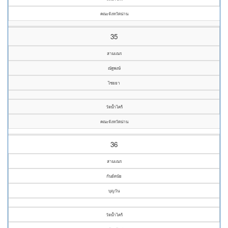
คณะจังหวัดน่าน
35
สามเณร
ณัฐพงษ์
ไชยยา
วัดน้ำไคร้
คณะจังหวัดน่าน
36
สามเณร
กันย์ดนัย
บุญวัน
วัดน้ำไคร้