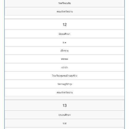
วัดศรีดอนชัย
คณะจังหวัดน่าน
12
มัธยมศึกษา
ม.๑
เด็กชาย
พชรพล
เปาป่า
โรงเรียนชุมชนบ้านทุ่งช้าง
วัดราษฎร์บำรุง
คณะจังหวัดน่าน
13
ประถมศึกษา
ป.๕