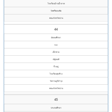
โรงเรียนบ้านน้ำลาด
วัดศรีดอนชัย
คณะจังหวัดน่าน
44
มัธยมศึกษา
ม.๑
เด็กชาย
ณัฐนนท์
จิ๋วอยู่
โรงเรียนทุ่งช้าง
วัดราษฎร์บำรุง
คณะจังหวัดน่าน
45
ประถมศึกษา