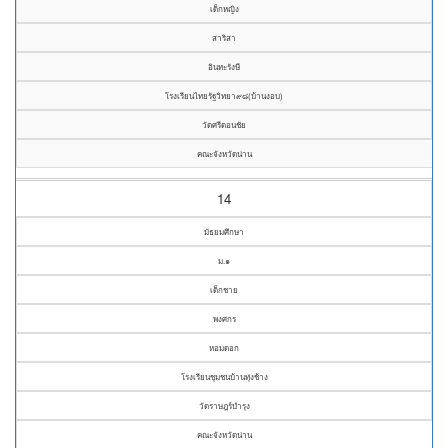
เด็กหญิง
สาริสา
อินทะรังษี
โรงเรียนไทยรัฐวิทยา๙๘(บ้านงอบ)
วัดศรีดอนชัย
คณะจังหวัดน่าน
14
มัธยมศึกษา
ม.๑
เด็กชาย
พงศกร
หอมดอก
โรงเรียนชุมชนบ้านทุ่งช้าง
วัดราษฎร์บำรุง
คณะจังหวัดน่าน