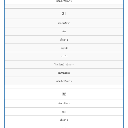
คณะจังหวัดน่าน
31
ประถมศึกษา
ป.๕
เด็กชาย
นฤเบศ
เปาป่า
โรงเรียนบ้านน้ำลาด
วัดศรีดอนชัย
คณะจังหวัดน่าน
32
มัธยมศึกษา
ม.๑
เด็กชาย