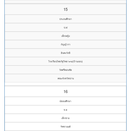
15
ประถมศึกษา
ป.๕
เด็กหญิง
กัญญ์วรา
อินทะรังษี
โรงเรียนไทยรัฐวิทยา๙๘(บ้านงอบ)
วัดศรีดอนชัย
คณะจังหวัดน่าน
16
มัธยมศึกษา
ม.๑
เด็กชาย
รัชชานนท์