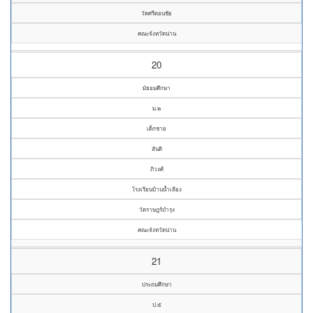
วัดศรีดอนชัย
คณะจังหวัดน่าน
20
มัธยมศึกษา
ม.๒
เด็กชาย
สันติ
ภิวงศ์
โรงเรียนบ้านน้ำเลียง
วัดราษฎร์บำรุง
คณะจังหวัดน่าน
21
ประถมศึกษา
ป.๕