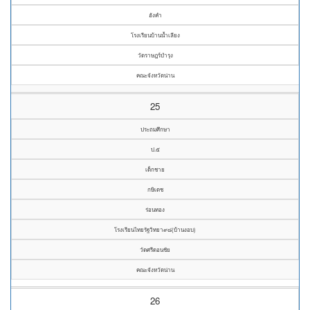
ฮังคำ
โรงเรียนบ้านน้ำเลียง
วัดราษฎร์บำรุง
คณะจังหวัดน่าน
25
ประถมศึกษา
ป.๕
เด็กชาย
กษิเดช
ร่อนทอง
โรงเรียนไทยรัฐวิทยา๙๘(บ้านงอบ)
วัดศรีดอนชัย
คณะจังหวัดน่าน
26