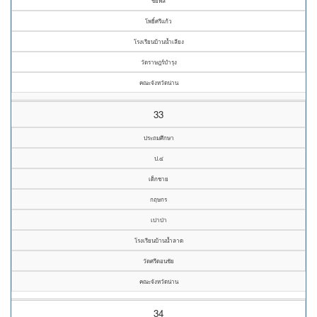
ชยพล
โพธิ์ศรีแก้ว
โรงเรียนบ้านน้ำเลียง
วัดราษฎร์บำรุง
คณะจังหวัดน่าน
33
ประถมศึกษา
ป.๔
เด็กชาย
กฤษกร
เปาป่า
โรงเรียนบ้านน้ำลาด
วัดศรีดอนชัย
คณะจังหวัดน่าน
34