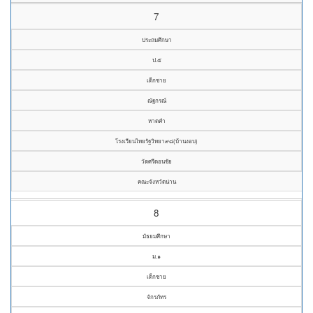
7
ประถมศึกษา
ป.๕
เด็กชาย
ณัฐกรณ์
หาดคำ
โรงเรียนไทยรัฐวิทยา๙๘(บ้านงอบ)
วัดศรีดอนชัย
คณะจังหวัดน่าน
8
มัธยมศึกษา
ม.๑
เด็กชาย
จักรภัทร