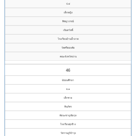
ป.๔
เด็กหญิง
พิชญาภรณ์
เนินสวัสดิ์
โรงเรียนบ้านน้ำลาด
วัดศรีดอนชัย
คณะจังหวัดน่าน
46
มัธยมศึกษา
ม.๑
เด็กชาย
ทินภัทร
พัธนะชาญชัยกุล
โรงเรียนทุ่งช้าง
วัดราษฎร์บำรุง