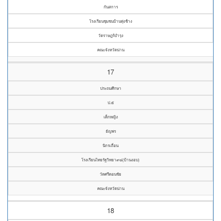
กันสการ
โรงเรียนชุมชนบ้านทุ่งช้าง
วัดราษฎร์บำรุง
คณะจังหวัดน่าน
17
ประถมศึกษา
ป.๕
เด็กหญิง
ธัญพร
นิกรเถื่อน
โรงเรียนไทยรัฐวิทยา๙๘(บ้านงอบ)
วัดศรีดอนชัย
คณะจังหวัดน่าน
18