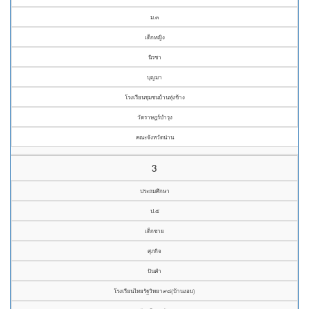
ม.๓
เด็กหญิง
นิรชา
บุญมา
โรงเรียนชุมชนบ้านทุ่งช้าง
วัดราษฎร์บำรุง
คณะจังหวัดน่าน
3
ประถมศึกษา
ป.๕
เด็กชาย
ศุภกิจ
ปันคำ
โรงเรียนไทยรัฐวิทยา๙๘(บ้านงอบ)