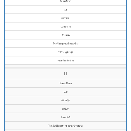
มัธยมศึกษา
ม.๑
เด็กชาย
ปลายน่าน
วีระวงค์
โรงเรียนชุมชนบ้านทุ่งช้าง
วัดราษฎร์บำรุง
คณะจังหวัดน่าน
11
ประถมศึกษา
ป.๕
เด็กหญิง
ศศินิภา
อินทะรังษี
โรงเรียนไทยรัฐวิทยา๙๘(บ้านงอบ)