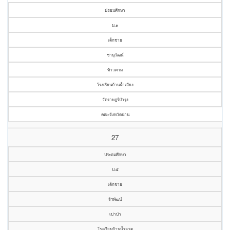
มัธยมศึกษา
ม.๑
เด็กชาย
ชานุวัฒน์
ท้าวคาม
โรงเรียนบ้านน้ำเลียง
วัดราษฎร์บำรุง
คณะจังหวัดน่าน
27
ประถมศึกษา
ป.๕
เด็กชาย
จิรพัฒน์
เปาป่า
โรงเรียนบ้านน้ำลาด