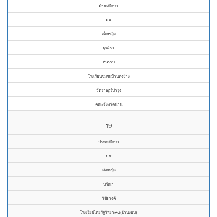
มัธยมศึกษา
ม.๑
เด็กหญิง
นุชจิรา
ตันกาบ
โรงเรียนชุมชนบ้านทุ่งช้าง
วัดราษฎร์บำรุง
คณะจังหวัดน่าน
19
ประถมศึกษา
ป.๕
เด็กหญิง
ปวีณา
วิชัยวงค์
โรงเรียนไทยรัฐวิทยา๙๘(บ้านงอบ)