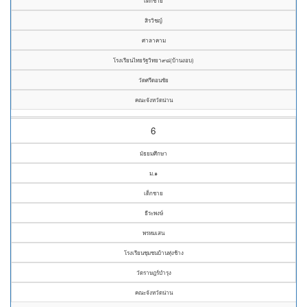
เด็กชาย
สิรวิชญ์
ศาลาคาม
โรงเรียนไทยรัฐวิทยา๙๘(บ้านงอบ)
วัดศรีดอนชัย
คณะจังหวัดน่าน
6
มัธยมศึกษา
ม.๑
เด็กชาย
ธีระพงษ์
พรหมเสน
โรงเรียนชุมชนบ้านทุ่งช้าง
วัดราษฎร์บำรุง
คณะจังหวัดน่าน