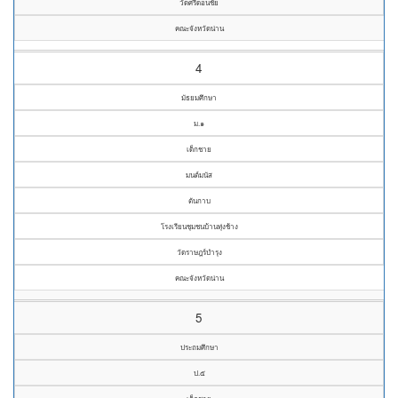
วัดศรีดอนชัย
คณะจังหวัดน่าน
4
มัธยมศึกษา
ม.๑
เด็กชาย
มนต์มนัส
ตันกาบ
โรงเรียนชุมชนบ้านทุ่งช้าง
วัดราษฎร์บำรุง
คณะจังหวัดน่าน
5
ประถมศึกษา
ป.๕