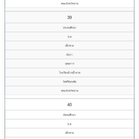
คณะจังหวัดน่าน
39
ประถมศึกษา
ป.๔
เด็กชาย
ธันวา
สุทธการ
โรงเรียนบ้านน้ำลาด
วัดศรีดอนชัย
คณะจังหวัดน่าน
40
มัธยมศึกษา
ม.๑
เด็กชาย