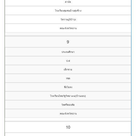
ตามัย
โรงเรียนชุมชนบ้านทุ่งช้าง
วัดราษฎร์บำรุง
คณะจังหวัดน่าน
9
ประถมศึกษา
ป.๕
เด็กชาย
รชต
พึ่งไธสง
โรงเรียนไทยรัฐวิทยา๙๘(บ้านงอบ)
วัดศรีดอนชัย
คณะจังหวัดน่าน
10