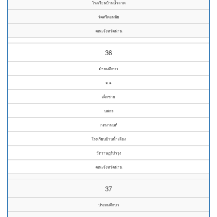
โรงเรียนบ้านน้ำลาด
วัดศรีดอนชัย
คณะจังหวัดน่าน
36
มัธยมศึกษา
ม.๑
เด็กชาย
นพกร
กตมานนท์
โรงเรียนบ้านน้ำเลียง
วัดราษฎร์บำรุง
คณะจังหวัดน่าน
37
ประถมศึกษา