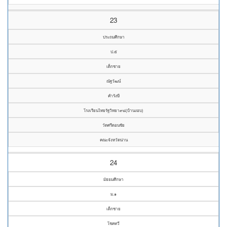
23
ประถมศึกษา
ป.๕
เด็กชาย
ณัฐวัฒน์
คำรังษี
โรงเรียนไทยรัฐวิทยา๙๘(บ้านงอบ)
วัดศรีดอนชัย
คณะจังหวัดน่าน
24
มัธยมศึกษา
ม.๑
เด็กชาย
โชคทวี