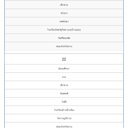
เด็กชาย
ชวัลกร
เทพจันตา
โรงเรียนไทยรัฐวิทยา๙๘(บ้านงอบ)
วัดศรีดอนชัย
คณะจังหวัดน่าน
22
มัธยมศึกษา
ม.๒
เด็กชาย
นันทพงศ์
วันต๊ะ
โรงเรียนบ้านน้ำเลียง
วัดราษฎร์บำรุง
คณะจังหวัดน่าน