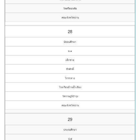
วัดศรีดอนชัย
คณะจังหวัดน่าน
28
มัธยมศึกษา
ม.๑
เด็กชาย
ธีรศักดิ์
ไกรกลาง
โรงเรียนบ้านน้ำเลียง
วัดราษฎร์บำรุง
คณะจังหวัดน่าน
29
ประถมศึกษา
ป.๕