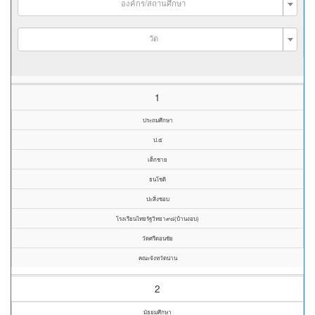
องค์กร/สถานศึกษา
วัด
1
ประถมศึกษา
ป.๕
เด็กชาย
ธนโชติ
ปะสิ่งชอบ
โรงเรียนไทยรัฐวิทยา๙๘(บ้านงอบ)
วัดศรีดอนชัย
คณะจังหวัดน่าน
2
มัธยมศึกษา