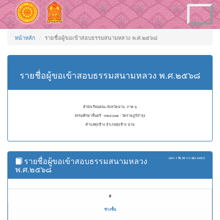
Toggle
navigation
หน้าหลัก
รายชื่อผู้ขอเข้าสอบธรรมสนามหลวง พ.ศ.๒๕๖๘
รายชื่อผู้ขอเข้าสอบธรรมสนามหลวง พ.ศ.๒๕๖๘
สำนักเรียนคณะจังหวัดน่าน ภาค ๖
ธรรมศึกษาชั้นตรี - ๓๒๔๐๐๗ - วัดราษฎร์บำรุง
ตำบลทุ่งช้าง อำเภอทุ่งช้าง น่าน
รายชื่อผู้ขอเข้าสอบธรรมสนามหลวง
แสดง
1 ถึง 50
จาก
261
ผลลัพธ์
พ.ศ.๒๕๖๘
#
ช่วงชั้น