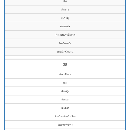
ป.๔
เด็กชาย
ธนวิชญ์
พรหมพนัส
โรงเรียนบ้านน้ำลาด
วัดศรีดอนชัย
คณะจังหวัดน่าน
38
มัธยมศึกษา
ม.๑
เด็กหญิง
กิ่งกมล
หอมดอก
โรงเรียนบ้านน้ำเลียง
วัดราษฎร์บำรุง