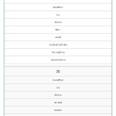
มัธยมศึกษา
ม.๑
เด็กชาย
พิจิกา
แจ้งศรี
โรงเรียนบ้านน้ำเลียง
วัดราษฎร์บำรุง
คณะจังหวัดน่าน
35
ประถมศึกษา
ป.๔
เด็กชาย
ชยานันต์
หอมดอก