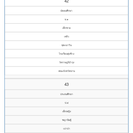
42
มัธยมศึกษา
ม.๑
เด็กชาย
เซริว
หุตะนาวิน
โรงเรียนทุ่งช้าง
วัดราษฎร์บำรุง
คณะจังหวัดน่าน
43
ประถมศึกษา
ป.๔
เด็กหญิง
ชญานิษฐ์
เปาป่า