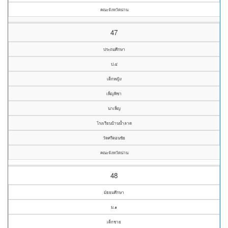
คณะจังหวัดน่าน
47
ประถมศึกษา
ป.๔
เด็กหญิง
เพ็ญพิชา
นาเพ็ญ
โรงเรียนบ้านน้ำลาด
วัดศรีดอนชัย
คณะจังหวัดน่าน
48
มัธยมศึกษา
ม.๑
เด็กชาย