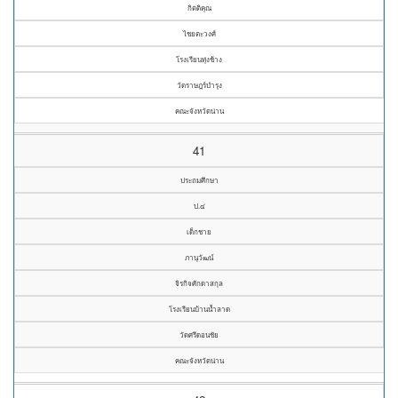
กิตติคุณ
ไชยตะวงศ์
โรงเรียนทุ่งช้าง
วัดราษฎร์บำรุง
คณะจังหวัดน่าน
41
ประถมศึกษา
ป.๔
เด็กชาย
ภานุวัฒน์
จิรกิจศักดาสกุล
โรงเรียนบ้านน้ำลาด
วัดศรีดอนชัย
คณะจังหวัดน่าน