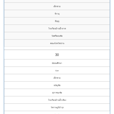
เด็กชาย
จีรายุ
มีบุญ
โรงเรียนบ้านน้ำลาด
วัดศรีดอนชัย
คณะจังหวัดน่าน
30
มัธยมศึกษา
ม.๑
เด็กชาย
ธนัญชัย
สุภาชนะชัย
โรงเรียนบ้านน้ำเลียง
วัดราษฎร์บำรุง