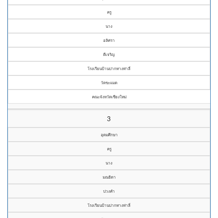
ครู
นาง
อลิศรา
ดีเจริญ
โรงเรียนบ้านปากทางท่าลี่
วัดขะแมด
คณะจังหวัดเชียงใหม่
3
อุดมศึกษา
ครู
นาง
มณธิดา
ปวงคำ
โรงเรียนบ้านปากทางท่าลี่