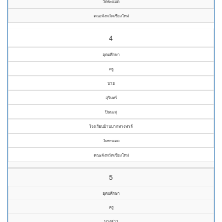
วัดขะแมด
คณะจังหวัดเชียงใหม่
4
อุดมศึกษา
ครู
นาย
สุรินทร์
ปินนะสุ
โรงเรียนบ้านปากทางท่าลี่
วัดขะแมด
คณะจังหวัดเชียงใหม่
5
อุดมศึกษา
ครู
นางสาว