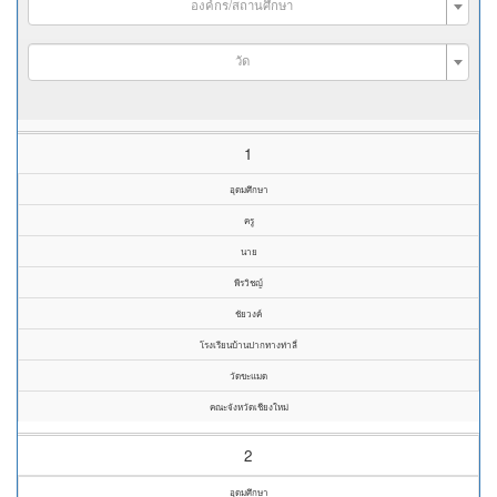
องค์กร/สถานศึกษา
วัด
1
อุดมศึกษา
ครู
นาย
พีรวิชญ์
ชัยวงค์
โรงเรียนบ้านปากทางท่าลี่
วัดขะแมด
คณะจังหวัดเชียงใหม่
2
อุดมศึกษา