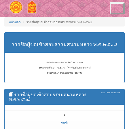
Toggle
navigation
หน้าหลัก
รายชื่อผู้ขอเข้าสอบธรรมสนามหลวง พ.ศ.๒๕๖๘
รายชื่อผู้ขอเข้าสอบธรรมสนามหลวง พ.ศ.๒๕๖๘
สำนักเรียนคณะจังหวัดเชียงใหม่ ภาค ๗
ธรรมศึกษาชั้นเอก - ๓๒๕๑๓๐ - โรงเรียนบ้านปากทางท่าลี่
ตำบลข่วงเปา อำเภอจอมทอง เชียงใหม่
รายชื่อผู้ขอเข้าสอบธรรมสนามหลวง
แสดง
1 ถึง 5
จาก
5
ผลลัพธ์
พ.ศ.๒๕๖๘
#
ช่วงชั้น