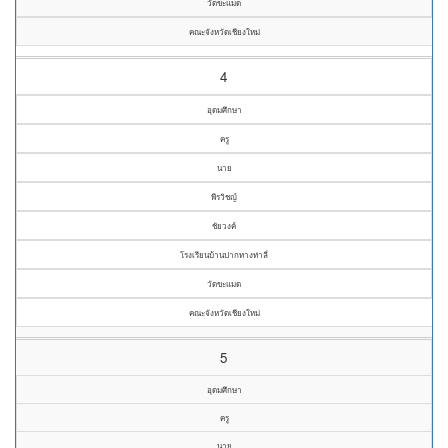
วัดขะแมด
คณะจังหวัดเชียงใหม่
4
อุดมศึกษา
ครู
นาย
พีรวิชญ์
ชัยวงค์
โรงเรียนบ้านปากทางท่าลี่
วัดขะแมด
คณะจังหวัดเชียงใหม่
5
อุดมศึกษา
ครู
นาย