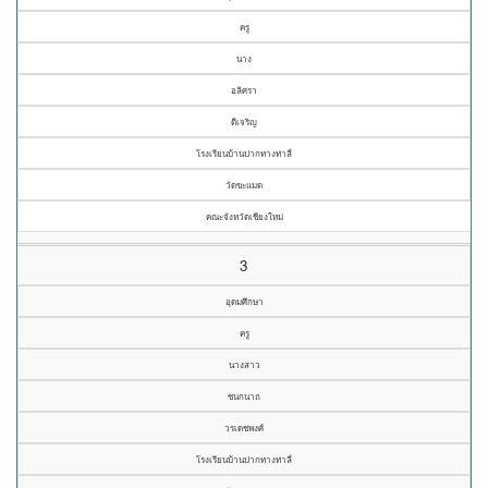
ครู
นาง
อลิศรา
ดีเจริญ
โรงเรียนบ้านปากทางท่าลี่
วัดขะแมด
คณะจังหวัดเชียงใหม่
3
อุดมศึกษา
ครู
นางสาว
ชนกนาถ
วรเดชพงศ์
โรงเรียนบ้านปากทางท่าลี่