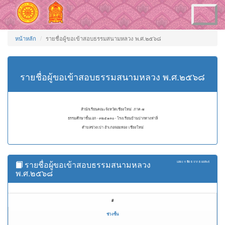
Toggle
navigation
หน้าหลัก
รายชื่อผู้ขอเข้าสอบธรรมสนามหลวง พ.ศ.๒๕๖๘
รายชื่อผู้ขอเข้าสอบธรรมสนามหลวง พ.ศ.๒๕๖๘
สำนักเรียนคณะจังหวัดเชียงใหม่ ภาค ๗
ธรรมศึกษาชั้นเอก - ๓๒๕๑๓๐ - โรงเรียนบ้านปากทางท่าลี่
ตำบลข่วงเปา อำเภอจอมทอง เชียงใหม่
รายชื่อผู้ขอเข้าสอบธรรมสนามหลวง
แสดง
1 ถึง 5
จาก
5
ผลลัพธ์
พ.ศ.๒๕๖๘
#
ช่วงชั้น