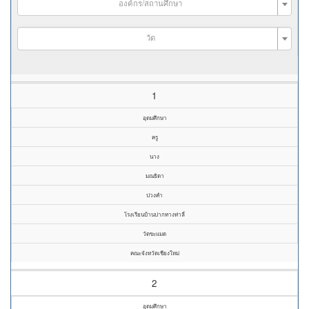
องค์กร/สถานศึกษา
วัด
1
อุดมศึกษา
ครู
นาง
มณธิดา
ปวงคำ
โรงเรียนบ้านปากทางท่าลี่
วัดขะแมด
คณะจังหวัดเชียงใหม่
2
อุดมศึกษา