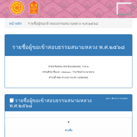
Toggle
navigation
หน้าหลัก
รายชื่อผู้ขอเข้าสอบธรรมสนามหลวง พ.ศ.๒๕๖๘
รายชื่อผู้ขอเข้าสอบธรรมสนามหลวง พ.ศ.๒๕๖๘
สำนักเรียนคณะจังหวัดแม่ฮ่องสอน ภาค ๗
ธรรมศึกษาชั้นเอก - ๓๒๗๐๑๑ - โรงเรียนบ้านวนาหลวง
ตำบลถ้ำลอด อำเภอปางมะผ้า แม่ฮ่องสอน
รายชื่อผู้ขอเข้าสอบธรรมสนามหลวง
แสดง
1 ถึง 15
จาก
15
ผลลัพธ์
พ.ศ.๒๕๖๘
#
ช่วงชั้น