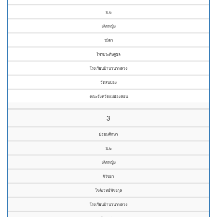
ม.๒
เด็กหญิง
รมิดา
ไพรประดิษฐผล
โรงเรียนบ้านวนาหลวง
วัดสบป่อง
คณะจังหวัดแม่ฮ่องสอน
3
มัธยมศึกษา
ม.๒
เด็กหญิง
จิรัชยา
โชติเวทย์พัชรกุล
โรงเรียนบ้านวนาหลวง