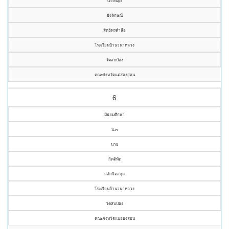
เด็กหญิง
ยิ่งลักษณ์
สิทธิพรคำลือ
โรงเรียนบ้านวนาหลวง
วัดสบป่อง
คณะจังหวัดแม่ฮ่องสอน
6
มัธยมศึกษา
ม.๓
นาย
กิตติทัต
สลักจิตสกุล
โรงเรียนบ้านวนาหลวง
วัดสบป่อง
คณะจังหวัดแม่ฮ่องสอน