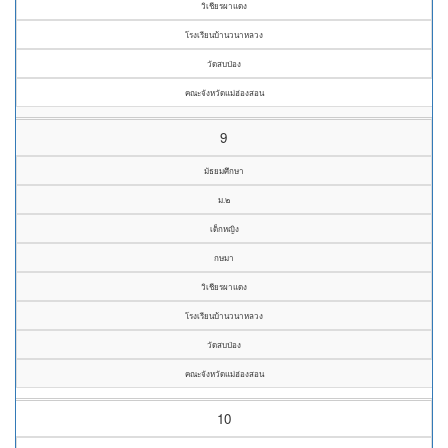
วิเชียรผาแดง
โรงเรียนบ้านวนาหลวง
วัดสบป่อง
คณะจังหวัดแม่ฮ่องสอน
9
มัธยมศึกษา
ม.๒
เด็กหญิง
กษมา
วิเชียรผาแดง
โรงเรียนบ้านวนาหลวง
วัดสบป่อง
คณะจังหวัดแม่ฮ่องสอน
10