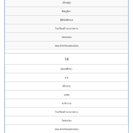
เด็กหญิง
พิชญธิดา
ฐิตินันท์ศรกุล
โรงเรียนบ้านวนาหลวง
วัดสบป่อง
คณะจังหวัดแม่ฮ่องสอน
14
มัธยมศึกษา
ม.๒
เด็กชาย
บุรพล
จงรักงาม
โรงเรียนบ้านวนาหลวง
วัดสบป่อง
คณะจังหวัดแม่ฮ่องสอน