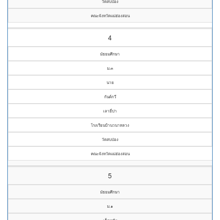
วัดสบป่อง
คณะจังหวัดแม่ฮ่องสอน
4
มัธยมศึกษา
ม.๓
นาย
กันต์กวี
เลายี่ปา
โรงเรียนบ้านวนาหลวง
วัดสบป่อง
คณะจังหวัดแม่ฮ่องสอน
5
มัธยมศึกษา
ม.๑