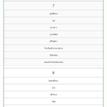
7
อุดมศึกษา
ครู
นางสาว
บงกชพชร
ศรีโพธ์ธา
โรงเรียนบ้านวนาหลวง
วัดสบป่อง
คณะจังหวัดแม่ฮ่องสอน
8
มัธยมศึกษา
ม.๒
เด็กชาย
ถนัท