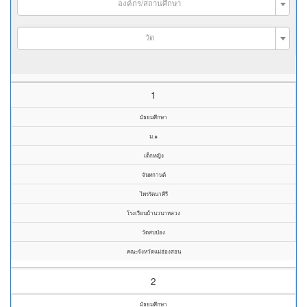
องค์กร/สถานศึกษา
วัด
1
มัธยมศึกษา
ม.๑
เด็กหญิง
จันทกานต์
ไพรรัตนาคีรี
โรงเรียนบ้านวนาหลวง
วัดสบป่อง
คณะจังหวัดแม่ฮ่องสอน
2
มัธยมศึกษา