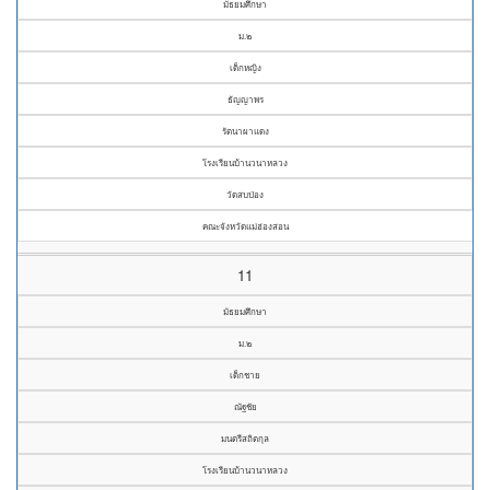
มัธยมศึกษา
ม.๒
เด็กหญิง
ธัญญาพร
รัตนาผาแดง
โรงเรียนบ้านวนาหลวง
วัดสบป่อง
คณะจังหวัดแม่ฮ่องสอน
11
มัธยมศึกษา
ม.๒
เด็กชาย
ณัฐชัย
มนตรีสถิตกุล
โรงเรียนบ้านวนาหลวง