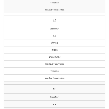
วัดสบป่อง
คณะจังหวัดแม่ฮ่องสอน
12
มัธยมศึกษา
ม.๒
เด็กชาย
สิทธิพล
ผาแดงสัมพันธ์
โรงเรียนบ้านวนาหลวง
วัดสบป่อง
คณะจังหวัดแม่ฮ่องสอน
13
มัธยมศึกษา
ม.๑