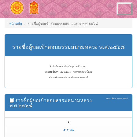
Toggle
navigation
หน้าหลัก
รายชื่อผู้ขอเข้าสอบธรรมสนามหลวง พ.ศ.๒๕๖๘
รายชื่อผู้ขอเข้าสอบธรรมสนามหลวง พ.ศ.๒๕๖๘
สำนักเรียนคณะจังหวัดอุดรธานี ภาค ๘
นักธรรมชั้นตรี - ๔๑๒๘๐๑๓ - วัดสามัคคีบำเพ็ญผล
ตำบลสร้างคอม อำเภอสร้างคอม อุดรธานี
รายชื่อผู้ขอเข้าสอบธรรมสนามหลวง
แสดง
1 ถึง 29
จาก
29
ผลลัพธ์
พ.ศ.๒๕๖๘
#
คำนำหน้า