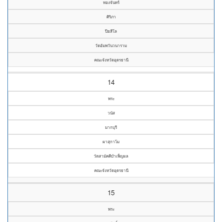
ทองจันทร์
ศิริภา
ปียสีโล
วัดอัมพวันวนาราม
คณะจังหวัดอุดรธานี
14
พระ
วนัส
มากบุรี
ผาสุกาโม
วัดสามัคคีบำเพ็ญผล
คณะจังหวัดอุดรธานี
15
พระ