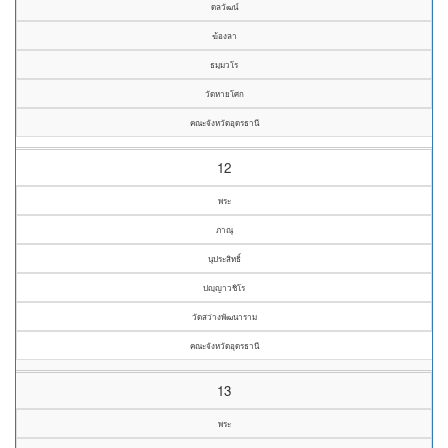
ดลวัฒน์
ฆ้องลา
ธมฺมวโร
วัดหายโศก
คณะจังหวัดอุดรธานี
12
พระ
ภาณุ
นุประสิทธิ์
ปญฺญาวชิโร
วัดสว่างพัฒนาราม
คณะจังหวัดอุดรธานี
13
พระ