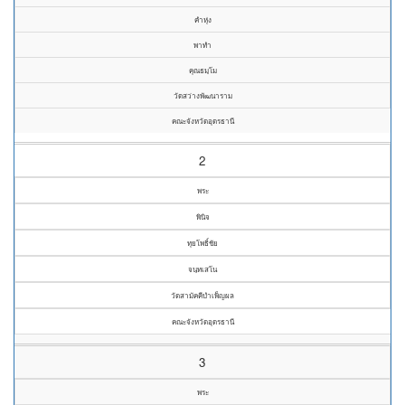
คำหุ่ง
พาทำ
คุณธมฺโม
วัดสว่างพัฒนาราม
คณะจังหวัดอุดรธานี
2
พระ
พินิจ
ทุยโพธิ์ชัย
จนฺทเสโน
วัดสามัคคีบำเพ็ญผล
คณะจังหวัดอุดรธานี
3
พระ