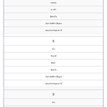
กฤษณะ
อ่างคำ
ฐิตธมฺโม
วัดสามัคคีบำเพ็ญผล
คณะจังหวัดอุดรธานี
8
พระ
ธันยงค์
พิมพา
ฐิตมโน
วัดสามัคคีบำเพ็ญผล
คณะจังหวัดอุดรธานี
9
พระ