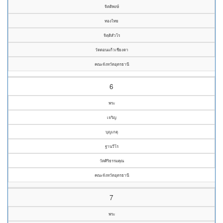
จิตติพงษ์
ทองไทย
จิตฺติสํวโร
วัดดอนแก้วเชียงดา
คณะจังหวัดอุดรธานี
6
พระ
เจริญ
บุญเกตุ
ฐานวีโร
วัดศิริธรรมคุณ
คณะจังหวัดอุดรธานี
7
พระ