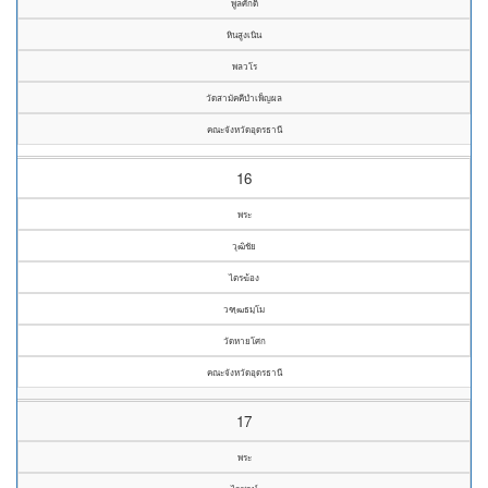
พูลศักดิ์
หินสูงเนิน
พลวโร
วัดสามัคคีบำเพ็ญผล
คณะจังหวัดอุดรธานี
16
พระ
วุฒิชัย
ไตรฆ้อง
วฑฺฒธมฺโม
วัดหายโศก
คณะจังหวัดอุดรธานี
17
พระ