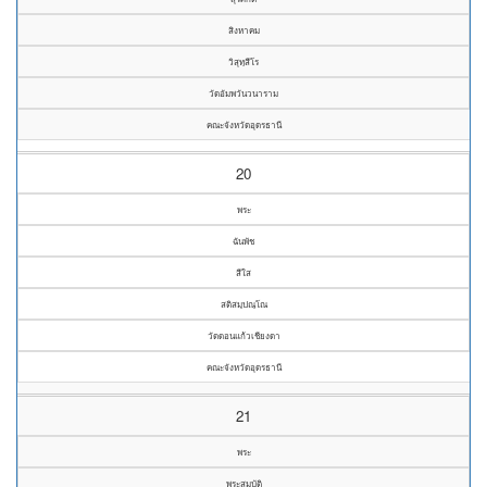
สิงหาคม
วิสุทฺสีโร
วัดอัมพวันวนาราม
คณะจังหวัดอุดรธานี
20
พระ
ฉันพัช
สีใส
สติสมฺปณฺโณ
วัดดอนแก้วเชียงดา
คณะจังหวัดอุดรธานี
21
พระ
พระสมบัติ