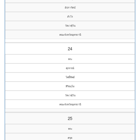
อัปการัตน์
สํวโร
วัดเวฬุวัน
คณะจังหวัดอุดรธานี
24
พระ
ศุภกรณ์
โพธิ์ทิพย์
สิริธมฺโม
วัดเวฬุวัน
คณะจังหวัดอุดรธานี
25
พระ
ศรุต