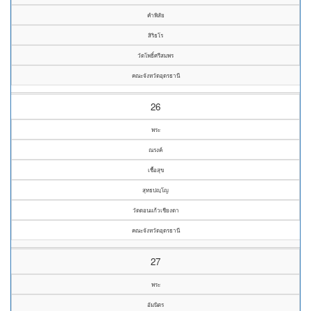
คำพิสัย
สิริธโร
วัดโพธิ์ศรีสมพร
คณะจังหวัดอุดรธานี
26
พระ
ณรงค์
เชื้อสุข
สุทธปญฺโญ
วัดดอนแก้วเชียงดา
คณะจังหวัดอุดรธานี
27
พระ
อัมนิตร