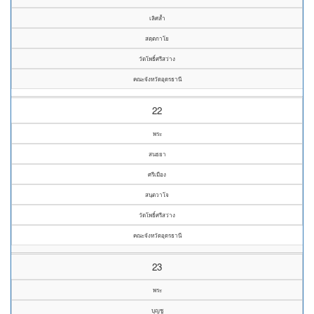
เลิศล้ำ
สตฺตกาโย
วัดโพธิ์ศรีสว่าง
คณะจังหวัดอุดรธานี
22
พระ
สนธยา
ศรีเมือง
สนฺตวาโจ
วัดโพธิ์ศรีสว่าง
คณะจังหวัดอุดรธานี
23
พระ
บุญชู