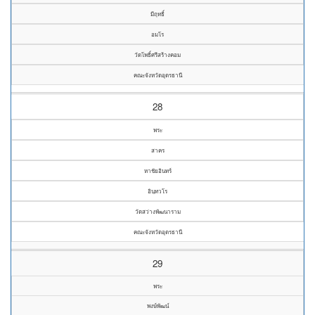
มีฤทธิ์
อมโร
วัดโพธิ์ศรีสร้างคอม
คณะจังหวัดอุดรธานี
28
พระ
สาคร
หาชัยอินทร์
อินฺทวโร
วัดสว่างพัฒนาราม
คณะจังหวัดอุดรธานี
29
พระ
พงษ์พัฒน์