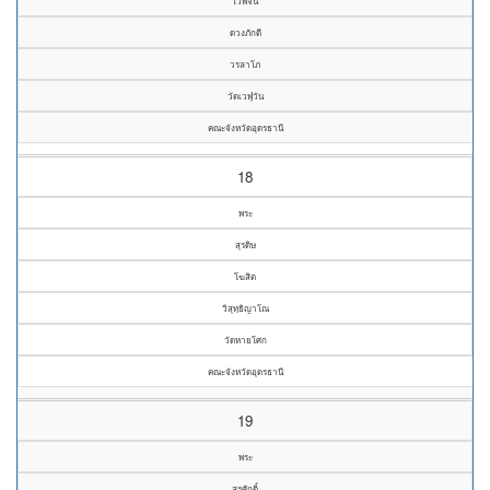
ไวพจน์
ดวงภักดี
วรลาโภ
วัดเวฬุวัน
คณะจังหวัดอุดรธานี
18
พระ
สุรดิษ
โฆสิต
วิสุทฺธิญาโณ
วัดหายโศก
คณะจังหวัดอุดรธานี
19
พระ
สุรศักดิ์