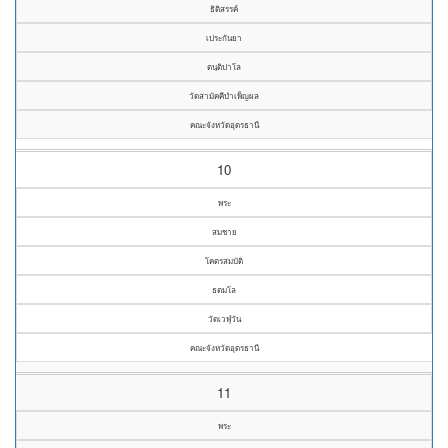
ธิติสรรค์
เประกันยา
ตนฺติปาโล
วัดสามัคคีบำเพ็ญผล
คณะจังหวัดอุดรธานี
10
พระ
สมชาย
โคตรสมบัติ
ธตมโล
วัดเวฬุวัน
คณะจังหวัดอุดรธานี
11
พระ