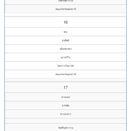
วัดศรีนคราราม
คณะจังหวัดอุดรธานี
16
พระ
ธนทิพย์
จุติเดชะขจร
ญาณวีโร
วัดสว่างโยมาลัย
คณะจังหวัดอุดรธานี
17
สามเณร
ธวัชชัย
ด่านระหาร
วัดศรีนคราราม