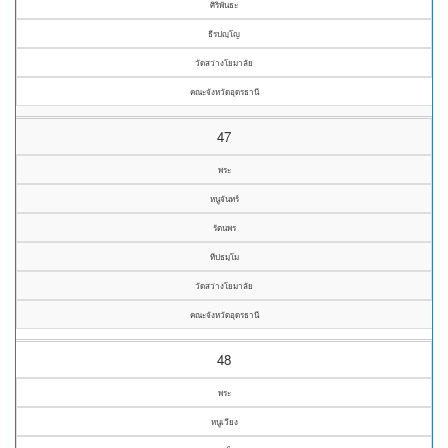
ศิริพันธะ
ธีรปญฺโญ
วัดสว่างโยมาลัย
คณะจังหวัดอุดรธานี
47
พระ
หนูจันทร์
รัตนพร
ทีปธมฺโม
วัดสว่างโยมาลัย
คณะจังหวัดอุดรธานี
48
พระ
หนูเวียง