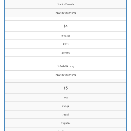
วัดสว่างโยมาลัย
คณะจังหวัดอุดรธานี
14
สามเณร
ทีปกร
อุตะพุทธ
วัดโพธิ์ศรีสำราญ
คณะจังหวัดอุดรธานี
15
พระ
ธนกฤต
วานนท์
วรญาโณ