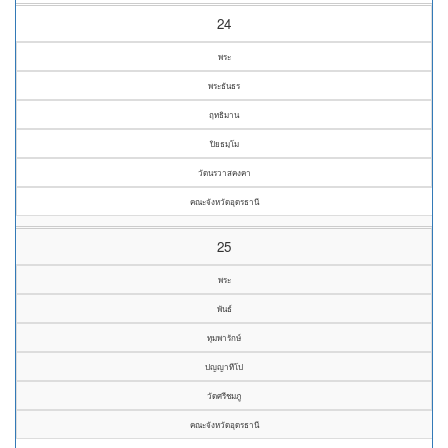
24
พระ
พระธันธร
ฤทธิมาน
ปิยธมฺโม
วัดนรวาสคงคา
คณะจังหวัดอุดรธานี
25
พระ
พันธ์
ทุมพารักษ์
ปญญาทีโป
วัดศรีชมภู
คณะจังหวัดอุดรธานี