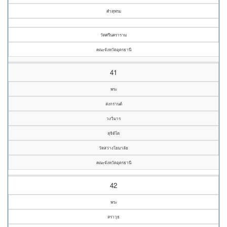
คำสุพรม
วัดศรีนคราราม
คณะจังหวัดอุดรธานี
41
พระ
สงกรานต์
วงวิมาร
สุจิต์โต
วัดสว่างโยมาลัย
คณะจังหวัดอุดรธานี
42
พระ
สราวุธ