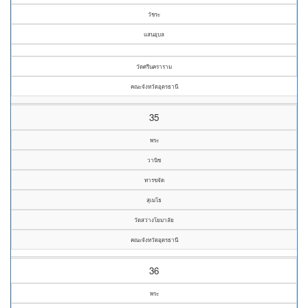
วัชระ
แสนอุบล
วัดศรีนคราราม
คณะจังหวัดอุดรธานี
35
พระ
วานิช
ทารขจัด
สุเมโธ
วัดสว่างโยมาลัย
คณะจังหวัดอุดรธานี
36
พระ