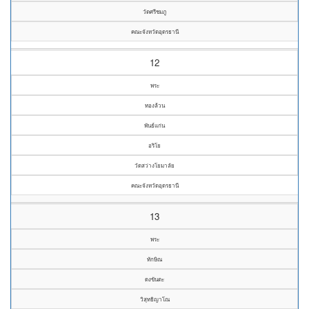
วัดศรีชมภู
คณะจังหวัดอุดรธานี
12
พระ
ทองล้วน
พันธ์แก่น
อริโย
วัดสว่างโยมาลัย
คณะจังหวัดอุดรธานี
13
พระ
ทักษิณ
ดงขันตะ
วิสุทธิญาโณ