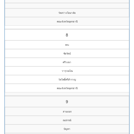
วัดสว่างโยมาลัย
คณะจังหวัดอุดรธานี
8
พระ
ชัยรัตน์
ศรีวงษา
วารุวณโณ
วัดโพธิ์ศรีสำราญ
คณะจังหวัดอุดรธานี
9
สามเณร
ณปกรณ์
ปัญหา