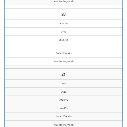
คณะจังหวัดอุดรธานี
20
สามเณร
นวพล
แย้มยงชล
วัดสว่างโยมาลัย
คณะจังหวัดอุดรธานี
21
พระ
บัวผัน
ศรีสถาน
กตฺตสีโร
วัดสว่างโยมาลัย
คณะจังหวัดอุดรธานี