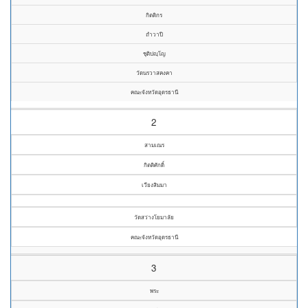
กิตติกร
ถำวาปี
ชุติปญฺโญ
วัดนรวาสคงคา
คณะจังหวัดอุดรธานี
2
สามเณร
กิตติศักดิ์
เวียงสิมมา
วัดสว่างโยมาลัย
คณะจังหวัดอุดรธานี
3
พระ