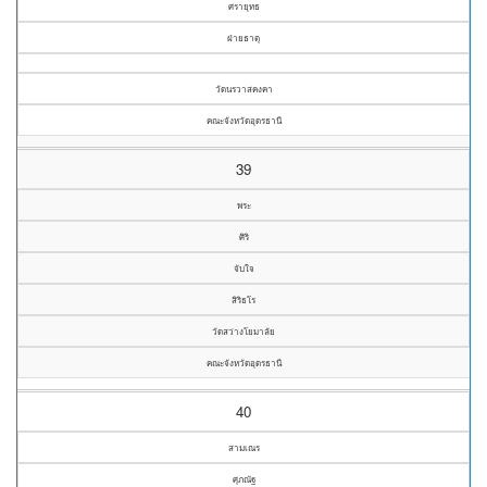
ศรายุทธ
ฝ่ายธาตุ
วัดนรวาสคงคา
คณะจังหวัดอุดรธานี
39
พระ
ศิริ
จับใจ
สิริธโร
วัดสว่างโยมาลัย
คณะจังหวัดอุดรธานี
40
สามเณร
ศุภณัฐ