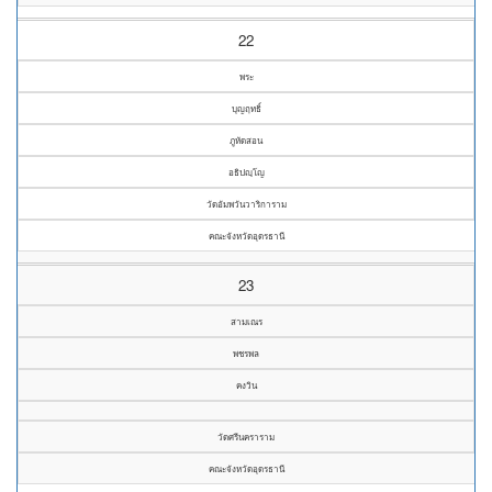
22
พระ
บุญฤทธิ์
ภูหัดสอน
อธิปญฺโญ
วัดอัมพวันวาริการาม
คณะจังหวัดอุดรธานี
23
สามเณร
พชรพล
คงวิน
วัดศรีนคราราม
คณะจังหวัดอุดรธานี