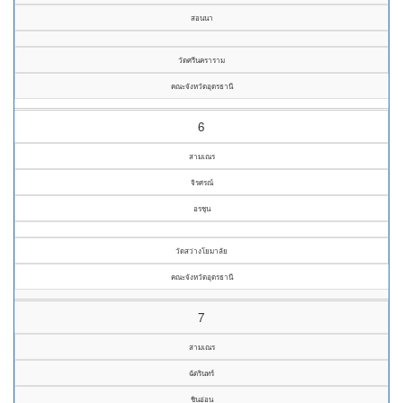
สอนนา
วัดศรีนคราราม
คณะจังหวัดอุดรธานี
6
สามเณร
จิรศรณ์
อรชุน
วัดสว่างโยมาลัย
คณะจังหวัดอุดรธานี
7
สามเณร
ฉัตรินทร์
ชินอ่อน