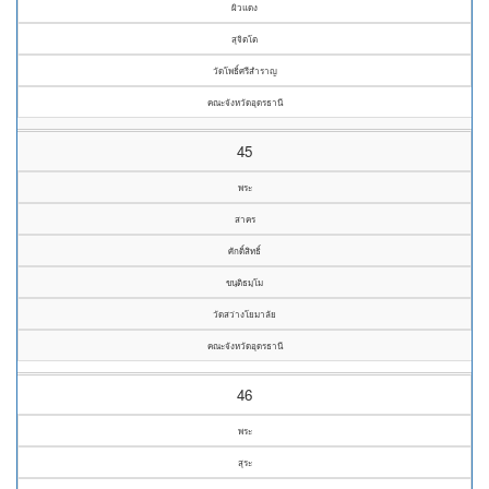
ผิวแดง
สุจิตโต
วัดโพธิ์ศรีสำราญ
คณะจังหวัดอุดรธานี
45
พระ
สาคร
ศักดิ์สิทธิ์
ขนฺติธมฺโม
วัดสว่างโยมาลัย
คณะจังหวัดอุดรธานี
46
พระ
สุระ