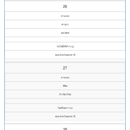
26
สามเณร
พานุกร
อุตะพุทธ
วัดโพธิ์ศรีสำราญ
คณะจังหวัดอุดรธานี
27
สามเณร
พิชิต
สำเนียงใหม่
วัดศรีนคราราม
คณะจังหวัดอุดรธานี
28