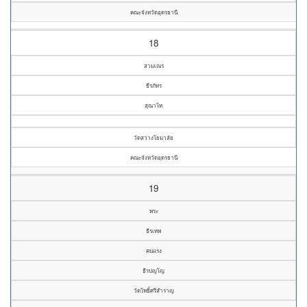
คณะจังหวัดอุดรธานี
18
สามเณร
ธีรภัทร
สุณาโท
วัดสว่างโยมาลัย
คณะจังหวัดอุดรธานี
19
พระ
ธีรเทพ
คนแรง
ธีรปญโญ
วัดโพธิ์ศรีสำราญ