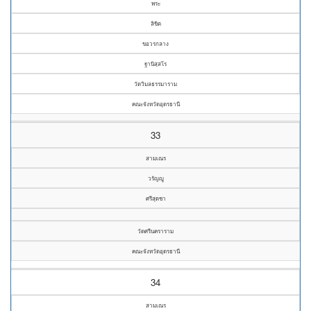
พระ
ลิขิต
ขอวรกลาง
ฐานิสฺสโร
วัดวิมลธรรมาราม
คณะจังหวัดอุดรธานี
33
สามเณร
วรัญญู
ศรีสุดชา
วัดศรีนคราราม
คณะจังหวัดอุดรธานี
34
สามเณร