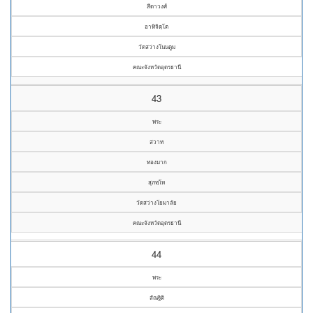
สีดาวงศ์
อาทิจิตฺโต
วัดสว่างโนนตูม
คณะจังหวัดอุดรธานี
43
พระ
สวาท
ทองมาก
สุภทฺโท
วัดสว่างโยมาลัย
คณะจังหวัดอุดรธานี
44
พระ
สัณฐิติ