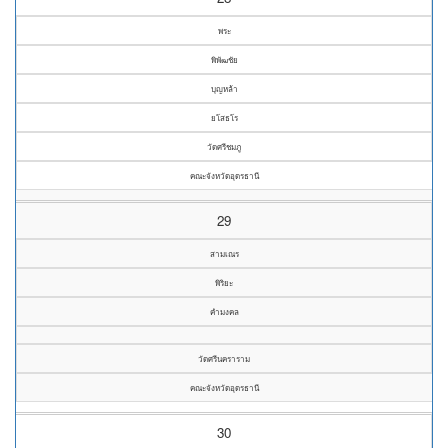
พระ
พิพัฒชัย
บุญหล้า
ยโสธโร
วัดศรีชมภู
คณะจังหวัดอุดรธานี
29
สามเณร
พิริยะ
คำมงคล
วัดศรีนคราราม
คณะจังหวัดอุดรธานี
30