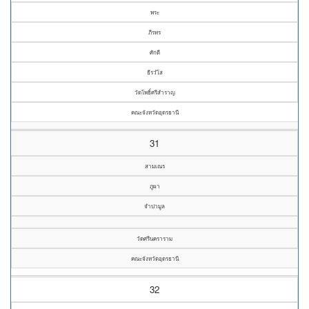
พระ
ภีรทร
ศักดี
ธีรวํโส
วัดโพธิ์ศรีสำราญ
คณะจังหวัดอุดรธานี
31
สามเณร
ภูผา
จำปามูล
วัดศรีนคราราม
คณะจังหวัดอุดรธานี
32