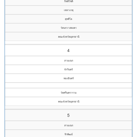
กิตติโชติ
เหลาเกตุ
สุทสีโล
วัดนรวาสคงคา
คณะจังหวัดอุดรธานี
4
สามเณร
จักรินทร์
ทองอินทร์
วัดศรีนคราราม
คณะจังหวัดอุดรธานี
5
สามเณร
จิรพัฒน์