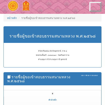
Toggle
navigation
หน้าหลัก
รายชื่อผู้ขอเข้าสอบธรรมสนามหลวง พ.ศ.๒๕๖๘
รายชื่อผู้ขอเข้าสอบธรรมสนามหลวง พ.ศ.๒๕๖๘
สำนักเรียนคณะจังหวัดอุดรธานี ภาค ๘
นักธรรมชั้นตรี - ๔๑๒๘๐๑๔ - วัดศรีนคราราม
ตำบลกุมภวาปี อำเภอกุมภวาปี อุดรธานี
รายชื่อผู้ขอเข้าสอบธรรมสนามหลวง
แสดง
1 ถึง 50
จาก
56
ผลลัพธ์
พ.ศ.๒๕๖๘
#
คำนำหน้า