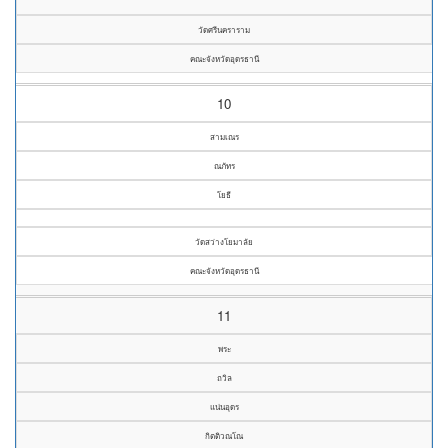
วัดศรีนคราราม
คณะจังหวัดอุดรธานี
10
สามเณร
ณภัทร
โยธี
วัดสว่างโยมาลัย
คณะจังหวัดอุดรธานี
11
พระ
ถวิล
แน่นอุดร
กิตติวณโณ