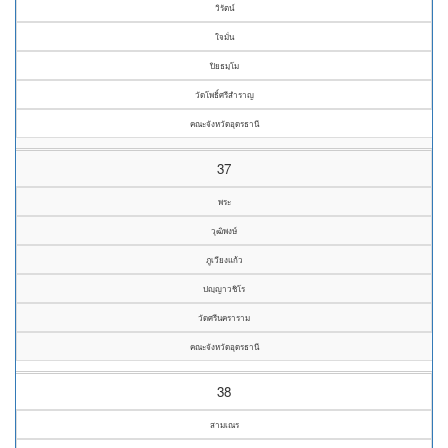
วิรัตน์
ใจมั่น
ปิยธมฺโม
วัดโพธิ์ศรีสำราญ
คณะจังหวัดอุดรธานี
37
พระ
วุฒิพงษ์
ภูเวียงแก้ว
ปญฺญาวชิโร
วัดศรีนคราราม
คณะจังหวัดอุดรธานี
38
สามเณร