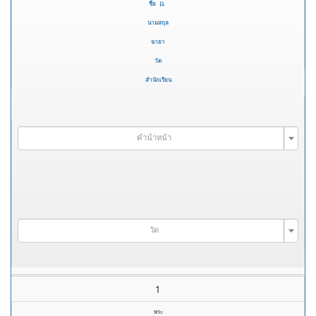
ชื่อ
นามสกุล
ฉายา
วัด
สำนักเรียน
คำนำหน้า
วัด
1
พระ