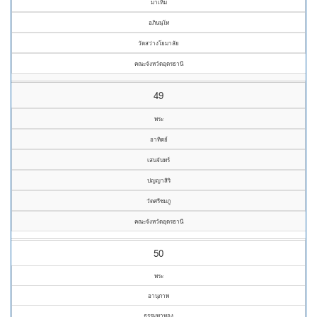
มาเห็ม
อภินนฺโท
วัดสว่างโยมาลัย
คณะจังหวัดอุดรธานี
49
พระ
อาทิตย์
เสนจันทร์
ปญญาสิริ
วัดศรีชมภู
คณะจังหวัดอุดรธานี
50
พระ
อานุภาพ
ธรรมทาทอง