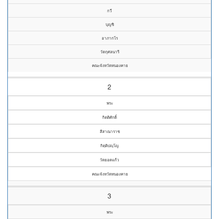
กวี
บุญชิ
อาภากโร
วัดกุศลนารี
คณะจังหวัดหนองคาย
2
พระ
กิตติศักดิ์
สีสาณาราช
กิตฺติปญฺโญ
วัดยอดแก้ว
คณะจังหวัดหนองคาย
3
พระ