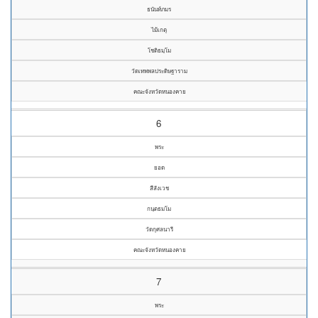
ธนันท์ภมร
ไม้เกตุ
โชติธมฺโม
วัดเทพพลประดิษฐาราม
คณะจังหวัดหนองคาย
6
พระ
ยอด
สีสังเวช
กนฺตธมโม
วัดกุศลนารี
คณะจังหวัดหนองคาย
7
พระ