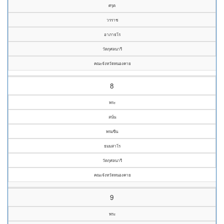
ศรุต
วรราช
อาภาธโร
วัดกุศลนารี
คณะจังหวัดหนองคาย
8
พระ
สนั่น
พรมขีน
ธมมสาโร
วัดกุศลนารี
คณะจังหวัดหนองคาย
9
พระ