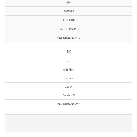
อุทิศ
วงศ์จันทร์
อาทิจจฺวํโส
วัดสาวสุวรรณาราม
คณะจังหวัดหนองคาย
12
พระ
เกรียงไกร
ไพรทอง
นายโก
วัดกุศลนารี
คณะจังหวัดหนองคาย