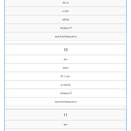
สมาน
แวงคำ
นรินฺโท
วัดกุศลนารี
คณะจังหวัดหนองคาย
10
พระ
สุนทร
ท้าววงษา
ฐานธมฺโม
วัดกุศลนารี
คณะจังหวัดหนองคาย
11
พระ