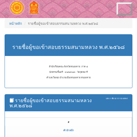
Toggle
navigation
หน้าหลัก
รายชื่อผู้ขอเข้าสอบธรรมสนามหลวง พ.ศ.๒๕๖๘
รายชื่อผู้ขอเข้าสอบธรรมสนามหลวง พ.ศ.๒๕๖๘
สำนักเรียนคณะจังหวัดหนองคาย ภาค ๘
นักธรรมชั้นตรี - ๔๑๒๙๐๐๓ - วัดกุศลนารี
ตำบลเวียงคุก อำเภอเมืองหนองคาย หนองคาย
รายชื่อผู้ขอเข้าสอบธรรมสนามหลวง
แสดง
1 ถึง 12
จาก
12
ผลลัพธ์
พ.ศ.๒๕๖๘
#
คำนำหน้า