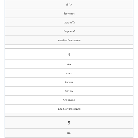
คำไพ
โคตรเพชร
ปญฺญาธโร
วัดกุศลนารี
คณะจังหวัดหนองคาย
4
พระ
ถนอม
ทินาเทศ
วิสารโท
วัดยอดแก้ว
คณะจังหวัดหนองคาย
5
พระ